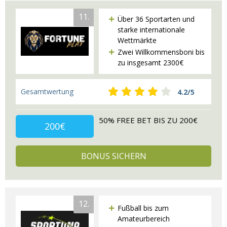
11.
Über 36 Sportarten und
starke internationale
Wettmärkte
Zwei Willkommensboni bis
zu insgesamt 2300€
Gesamtwertung
4.2/5
50% FREE BET BIS ZU 200€
200€
BONUS SICHERN
12.
Fußball bis zum
Amateurbereich