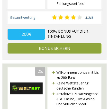
Zahlungsportfolio
Gesamtwertung
4.2/5
100% BONUS AUF DIE 1.
200€
EINZAHLUNG
BONUS SICHERN
25.
Willkommensbonus mit bis
zu 200 Euro
Keine Wettsteuer für
deutsche Kunden
Attraktives Zusatzangebot
(u.a. Casino, Live-Casino
und Virtueller Sport)