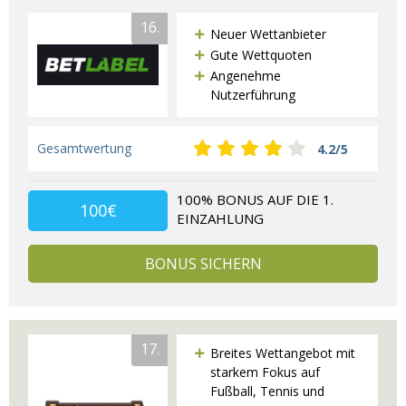
16.
Neuer Wettanbieter
Gute Wettquoten
Angenehme
Nutzerführung
Gesamtwertung
4.2/5
100% BONUS AUF DIE 1.
100€
EINZAHLUNG
BONUS SICHERN
17.
Breites Wettangebot mit
starkem Fokus auf
Fußball, Tennis und