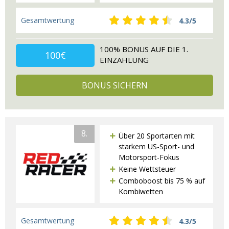
Gesamtwertung
4.3/5
100% BONUS AUF DIE 1.
100€
EINZAHLUNG
BONUS SICHERN
8.
Über 20 Sportarten mit
starkem US-Sport- und
Motorsport-Fokus
Keine Wettsteuer
Comboboost bis 75 % auf
Kombiwetten
Gesamtwertung
4.3/5