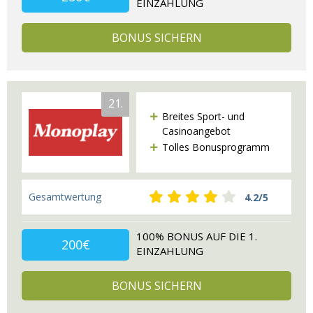
EINZAHLUNG
BONUS SICHERN
21.
Breites Sport- und
Casinoangebot
Tolles Bonusprogramm
Gesamtwertung
4.2/5
100% BONUS AUF DIE 1.
200€
EINZAHLUNG
BONUS SICHERN