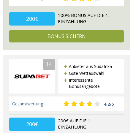
100% BONUS AUF DIE 1.
200€
EINZAHLUNG
BONUS SICHERN
14.
Anbieter aus Südafrika
Gute Wettauswahl
Interessante
Bonusangebote
Gesamtwertung
4.2/5
200€ AUF DIE 1.
200€
EINZAHLUNG