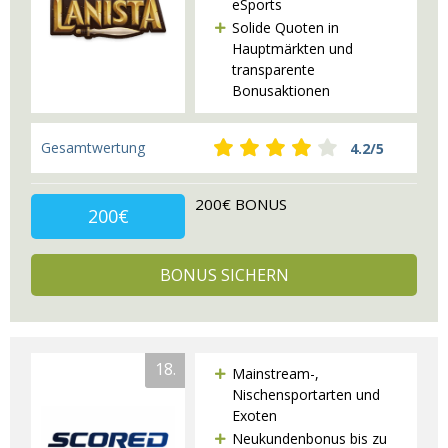
eSports
Solide Quoten in
Hauptmärkten und
transparente
Bonusaktionen
Gesamtwertung
4.2/5
200€ BONUS
200€
BONUS SICHERN
18.
Mainstream-,
Nischensportarten und
Exoten
Neukundenbonus bis zu