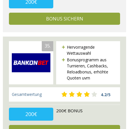
200€
BONUS SICHERN
35.
Hervorragende
Wettauswahl
Bonusprogramm aus
Turnieren, Cashbacks,
Reloadbonus, erhöhte
Quoten uvm
Gesamtwertung
4.2/5
200€ BONUS
200€