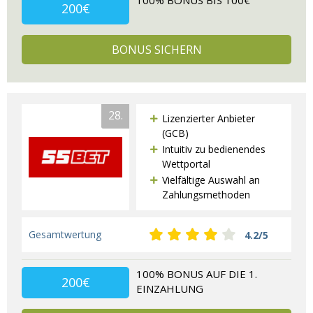
100% BONUS BIS 100€
200€
BONUS SICHERN
28.
Lizenzierter Anbieter
(GCB)
Intuitiv zu bedienendes
Wettportal
Vielfältige Auswahl an
Zahlungsmethoden
Gesamtwertung
4.2/5
100% BONUS AUF DIE 1.
200€
EINZAHLUNG