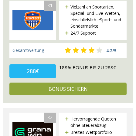
31.
Vielzahl an Sportarten,
Spezial- und Live-Wetten,
einschließlich eSports und
Sondermärkte
24/7 Support
Gesamtwertung
4.2/5
188% BONUS BIS ZU 288€
288€
BONUS SICHERN
32.
Hervorragende Quoten
ohne Steuerabzug
Breites Wettportfolio