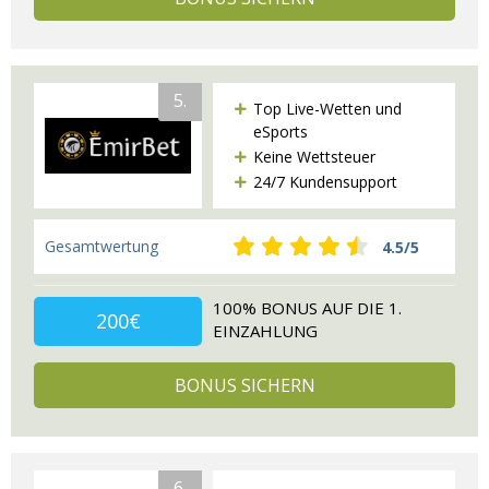
5.
Top Live-Wetten und
eSports
Keine Wettsteuer
24/7 Kundensupport
Gesamtwertung
4.5/5
100% BONUS AUF DIE 1.
200€
EINZAHLUNG
BONUS SICHERN
6.