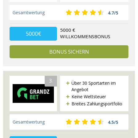
Gesamtwertung
4.7/5
5000 €
5000€
WILLKOMMENSBONUS
BONUS SICHERN
3.
Über 30 Sportarten im
Angebot
Keine Wettsteuer
Breites Zahlungsportfolio
Gesamtwertung
4.5/5