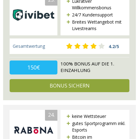
Lukrativer
Willkommensbonus
24/7 Kundensupport
Breites Wettangebot mit
Livestreams
Gesamtwertung
4.2/5
100% BONUS AUF DIE 1.
150€
EINZAHLUNG
BONUS SICHERN
24.
keine Wettsteuer
gutes Sportprogramm inkl.
Esports
Bitcoin im