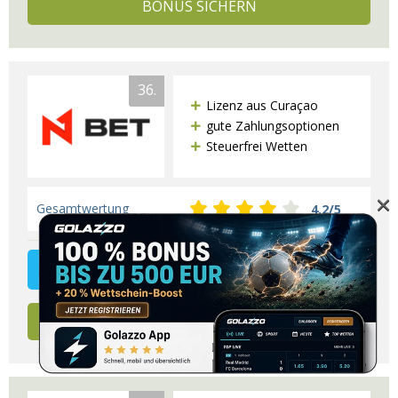
BONUS SICHERN
36.
Lizenz aus Curaçao
gute Zahlungsoptionen
Steuerfrei Wetten
×
Gesamtwertung
4.2/5
500 EURO FREIWETTE
500€
BONUS SICHERN