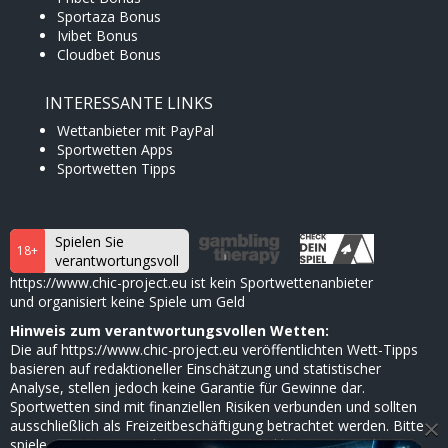
Sportaza Bonus
Ivibet Bonus
Cloudbet Bonus
INTERESSANTE LINKS
Wettanbieter mit PayPal
Sportwetten Apps
Sportwetten Tipps
Spielen Sie
18+
verantwortungsvoll
https://www.chic-project.eu ist kein Sportwettenanbieter
und organisiert keine Spiele um Geld
Hinweis zum verantwortungsvollen Wetten:
Die auf https://www.chic-project.eu veröffentlichten Wett-Tipps
basieren auf redaktioneller Einschätzung und statistischer
Analyse, stellen jedoch keine Garantie für Gewinne dar.
Sportwetten sind mit finanziellen Risiken verbunden und sollten
×
ausschließlich als Freizeitbeschäftigung betrachtet werden. Bitte
spiele verantwortungsbewusst, setze dir klare Limits und nutze