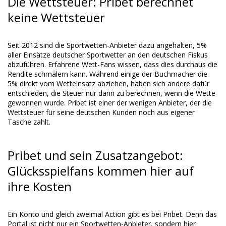
Die Wettsteuer: Pribet berechnet
keine Wettsteuer
Seit 2012 sind die Sportwetten-Anbieter dazu angehalten, 5%
aller Einsätze deutscher Sportwetter an den deutschen Fiskus
abzuführen. Erfahrene Wett-Fans wissen, dass dies durchaus die
Rendite schmälern kann. Während einige der Buchmacher die
5% direkt vom Wetteinsatz abziehen, haben sich andere dafür
entschieden, die Steuer nur dann zu berechnen, wenn die Wette
gewonnen wurde. Pribet ist einer der wenigen Anbieter, der die
Wettsteuer für seine deutschen Kunden noch aus eigener
Tasche zahlt.
Pribet und sein Zusatzangebot:
Glücksspielfans kommen hier auf
ihre Kosten
Ein Konto und gleich zweimal Action gibt es bei Pribet. Denn das
Portal ist nicht nur ein Sportwetten-Anbieter, sondern hier