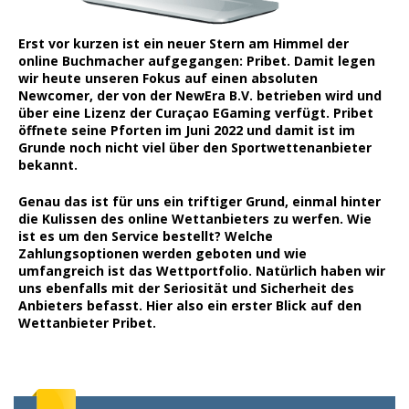
Erst vor kurzen ist ein neuer Stern am Himmel der
online Buchmacher aufgegangen: Pribet. Damit legen
wir heute unseren Fokus auf einen absoluten
Newcomer, der von der NewEra B.V. betrieben wird und
über eine Lizenz der Curaçao EGaming verfügt. Pribet
öffnete seine Pforten im Juni 2022 und damit ist im
Grunde noch nicht viel über den Sportwettenanbieter
bekannt.
Genau das ist für uns ein triftiger Grund, einmal hinter
die Kulissen des online Wettanbieters zu werfen. Wie
ist es um den Service bestellt? Welche
Zahlungsoptionen werden geboten und wie
umfangreich ist das Wettportfolio. Natürlich haben wir
uns ebenfalls mit der Seriosität und Sicherheit des
Anbieters befasst. Hier also ein erster Blick auf den
Wettanbieter Pribet.