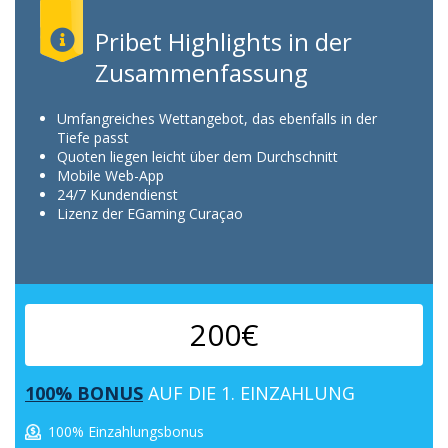
Pribet Highlights in der
Zusammenfassung
Umfangreiches Wettangebot, das ebenfalls in der
Tiefe passt
Quoten liegen leicht über dem Durchschnitt
Mobile Web-App
24/7 Kundendienst
Lizenz der EGaming Curaçao
200€
100% BONUS
AUF DIE 1. EINZAHLUNG
100% Einzahlungsbonus