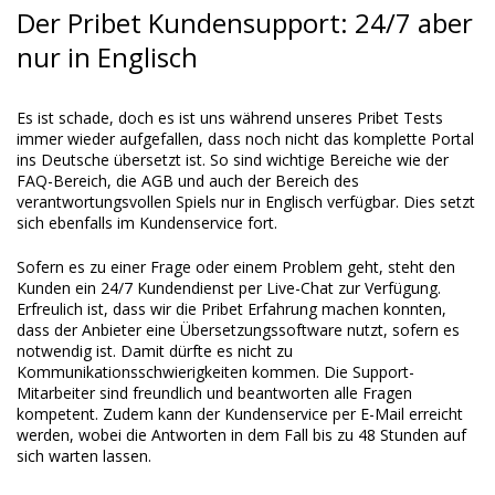
Der Pribet Kundensupport: 24/7 aber
nur in Englisch
Es ist schade, doch es ist uns während unseres Pribet Tests
immer wieder aufgefallen, dass noch nicht das komplette Portal
ins Deutsche übersetzt ist. So sind wichtige Bereiche wie der
FAQ-Bereich, die AGB und auch der Bereich des
verantwortungsvollen Spiels nur in Englisch verfügbar. Dies setzt
sich ebenfalls im Kundenservice fort.
Sofern es zu einer Frage oder einem Problem geht, steht den
Kunden ein 24/7 Kundendienst per Live-Chat zur Verfügung.
Erfreulich ist, dass wir die Pribet Erfahrung machen konnten,
dass der Anbieter eine Übersetzungssoftware nutzt, sofern es
notwendig ist. Damit dürfte es nicht zu
Kommunikationsschwierigkeiten kommen. Die Support-
Mitarbeiter sind freundlich und beantworten alle Fragen
kompetent. Zudem kann der Kundenservice per E-Mail erreicht
werden, wobei die Antworten in dem Fall bis zu 48 Stunden auf
sich warten lassen.