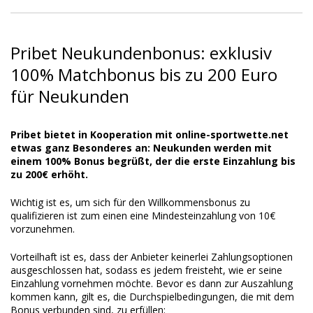
Pribet Neukundenbonus: exklusiv
100% Matchbonus bis zu 200 Euro
für Neukunden
Pribet bietet in Kooperation mit online-sportwette.net
etwas ganz Besonderes an: Neukunden werden mit
einem 100% Bonus begrüßt, der die erste Einzahlung bis
zu 200€ erhöht.
Wichtig ist es, um sich für den Willkommensbonus zu
qualifizieren ist zum einen eine Mindesteinzahlung von 10€
vorzunehmen.
Vorteilhaft ist es, dass der Anbieter keinerlei Zahlungsoptionen
ausgeschlossen hat, sodass es jedem freisteht, wie er seine
Einzahlung vornehmen möchte. Bevor es dann zur Auszahlung
kommen kann, gilt es, die Durchspielbedingungen, die mit dem
Bonus verbunden sind, zu erfüllen: