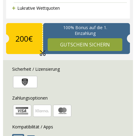
Lukrative Wettquoten
100% Bonus auf die 1.
Einzahlung
200
€
GUTSCHEIN SICHERN
Sicherheit / Lizensierung
Zahlungsoptionen
Kompatibilität / Apps