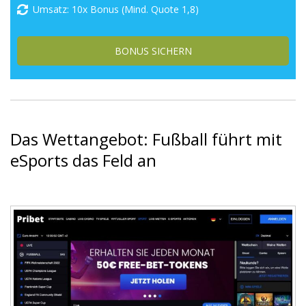
Umsatz: 10x Bonus (Mind. Quote 1,8)
BONUS SICHERN
Das Wettangebot: Fußball führt mit
eSports das Feld an