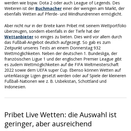
werden wie bspw. Dota 2 oder auch League of Legends. Des
Weiteren ist der
Buchmacher
einer der wenigen am Markt, der
ebenfalls Wetten auf Pferde- und Windhundrennen ermöglicht.
Aber nicht nur in der Breite kann Pribet mit seinem Wettportfolio
überzeugen, sondern ebenfalls in der Tiefe hat der
Wettanbieter
so einiges zu bieten. Dies wird vor allem durch
das Fußball-Angebot deutlich aufgezeigt. So gab es zum
Zeitpunkt unseres Tests an einem Donnerstag 932
Wettmöglichkeiten. Neben der deutschen 1. Bundesliga, der
französischen Ligue 1 und der englischen Premier League gibt
es zudem Wettmöglichkeiten auf die FIFA Weltmeisterschaft
2022 sowie dem UEFA super Cup. Ebenso können Wetten auf
unterklassige Ligen gesetzt werden oder auf Spiele der kleineren
Fußball-Nationen wie z. B. Usbekistan, Schottland und
Indonesien.
Pribet Live Wetten: die Auswahl ist
geringer, aber ausreichend