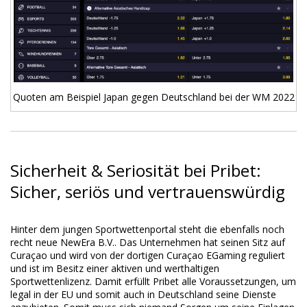
Quoten am Beispiel Japan gegen Deutschland bei der WM 2022
Sicherheit & Seriosität bei Pribet:
Sicher, seriös und vertrauenswürdig
Hinter dem jungen Sportwettenportal steht die ebenfalls noch
recht neue NewEra B.V.. Das Unternehmen hat seinen Sitz auf
Curaçao und wird von der dortigen Curaçao EGaming reguliert
und ist im Besitz einer aktiven und werthaltigen
Sportwettenlizenz. Damit erfüllt Pribet alle Voraussetzungen, um
legal in der EU und somit auch in Deutschland seine Dienste