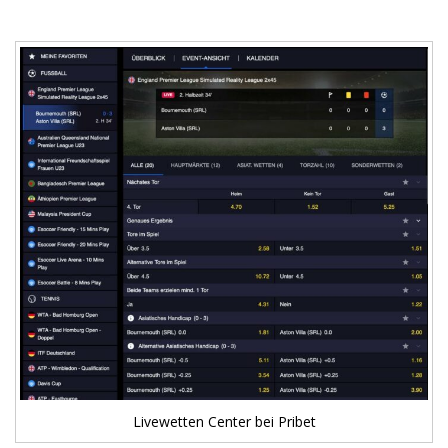
Livewetten Center bei Pribet