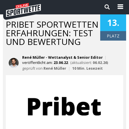
13.
PRIBET SPORTWETTEN
ERFAHRUNGEN: TEST
Startseite
PLATZ
UND BEWERTUNG
Die besten Wettanbieter 2024
René Müller - Wettanalyst & Senior Editor
|
veröffentlicht am:
23.06.22
(aktualisiert:
06.02.26
)
1
Sport Magazin
geprüft von
René Müller
|
10 Min. Lesezeit
Sportwetten ohne OASIS |
Wettanbieter ohne OASIS im
Vergleich 2026
Neue Wettanbieter
Sportwetten Apps