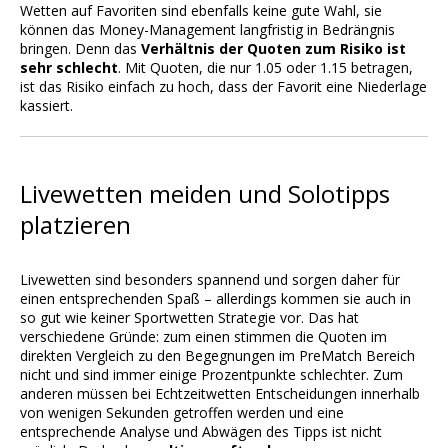
Wetten auf Favoriten sind ebenfalls keine gute Wahl, sie
können das Money-Management langfristig in Bedrängnis
bringen. Denn das
Verhältnis der Quoten zum Risiko ist
sehr schlecht
. Mit Quoten, die nur 1.05 oder 1.15 betragen,
ist das Risiko einfach zu hoch, dass der Favorit eine Niederlage
kassiert.
Livewetten meiden und Solotipps
platzieren
Livewetten sind besonders spannend und sorgen daher für
einen entsprechenden Spaß – allerdings kommen sie auch in
so gut wie keiner Sportwetten Strategie vor. Das hat
verschiedene Gründe: zum einen stimmen die Quoten im
direkten Vergleich zu den Begegnungen im PreMatch Bereich
nicht und sind immer einige Prozentpunkte schlechter. Zum
anderen müssen bei Echtzeitwetten Entscheidungen innerhalb
von wenigen Sekunden getroffen werden und eine
entsprechende Analyse und Abwägen des Tipps ist nicht