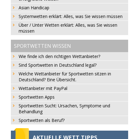
Asian Handicap
Systemwetten erklärt: Alles, was Sie wissen müssen
Über / Unter Wetten erklärt: Alles, was Sie wissen
müssen
SPORTWETTEN WISSEN
Wie finde ich den richtigen Wettanbieter?
Sind Sportwetten in Deutschland legal?
Welche Wettanbieter für Sportwetten sitzen in
Deutschland? Eine Übersicht.
Wettanbieter mit PayPal
Sportwetten Apps
Sportwetten Sucht: Ursachen, Symptome und
Behandlung
Sportwetten als Beruf?
AKTUELLE WETT TIPPS