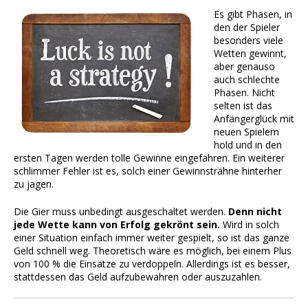
Es gibt Phasen, in
den der Spieler
besonders viele
Wetten gewinnt,
aber genauso
auch schlechte
Phasen. Nicht
selten ist das
Anfängerglück mit
neuen Spielern
hold und in den
ersten Tagen werden tolle Gewinne eingefahren. Ein weiterer
schlimmer Fehler ist es, solch einer Gewinnsträhne hinterher
zu jagen.
Die Gier muss unbedingt ausgeschaltet werden.
Denn nicht
jede Wette kann von Erfolg gekrönt sein.
Wird in solch
einer Situation einfach immer weiter gespielt, so ist das ganze
Geld schnell weg. Theoretisch wäre es möglich, bei einem Plus
von 100 % die Einsätze zu verdoppeln. Allerdings ist es besser,
stattdessen das Geld aufzubewahren oder auszuzahlen.