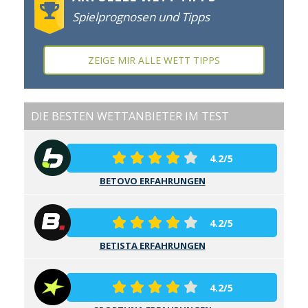
Spielprognosen und Tipps
ZEIGE MIR ALLE WETT TIPPS
DIE BESTEN WETTANBIETER IM TEST
4.2/5
BETOVO ERFAHRUNGEN
4.2/5
BETISTA ERFAHRUNGEN
4.2/5