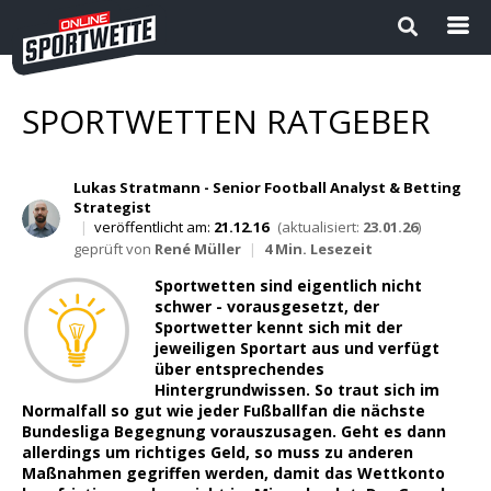
SPORTWETTEN RATGEBER
Startseite
Lukas Stratmann - Senior Football Analyst & Betting
Die besten Wettanbieter 2024
Strategist
|
veröffentlicht am:
21.12.16
(aktualisiert:
23.01.26
)
1
Sport Magazin
geprüft von
René Müller
|
4 Min. Lesezeit
Sportwetten sind eigentlich nicht
Sportwetten ohne OASIS |
schwer - vorausgesetzt, der
Wettanbieter ohne OASIS im
Sportwetter kennt sich mit der
Vergleich 2026
jeweiligen Sportart aus und verfügt
über entsprechendes
Hintergrundwissen. So traut sich im
Neue Wettanbieter
Normalfall so gut wie jeder Fußballfan die nächste
Bundesliga Begegnung vorauszusagen. Geht es dann
allerdings um richtiges Geld, so muss zu anderen
Sportwetten Apps
Maßnahmen gegriffen werden, damit das Wettkonto