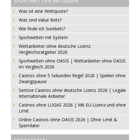
SPORTWETTEN RATGEBER
Was ist eine Wettquote?
Was sind Value Bets?
Wie finde ich Surebets?
Sportwetten mit System
Wettanbieter ohne deutsche Lizenz:
Vergleichsratgeber
2026
Sportwetten ohne OASIS | Wettanbieter ohne OASIS
im Vergleich 2026
Casinos ohne 5 Sekunden Regel 2026 | Spielen ohne
Zwangspause
Seriöse Casinos ohne deutsche Lizenz 2026 | Legale
Internationale Anbieter
Casinos ohne LUGAS 2026 | Mit EU-Lizenz und ohne
Limit
Online Casinos ohne OASIS 2026 | Ohne Limit &
Sperrdatei