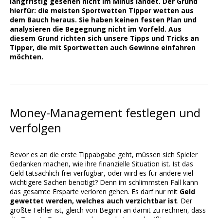
langfristig gesehen nicht im Minus landet. Der Grund
Wett Tipps für Heute
hierfür: die meisten Sportwetten Tipper wetten aus
dem Bauch heraus. Sie haben keinen festen Plan und
analysieren die Begegnung nicht im Vorfeld. Aus
diesem Grund richten sich unsere Tipps und Tricks an
Tipper, die mit Sportwetten auch Gewinne einfahren
möchten.
Money-Management festlegen und
verfolgen
Bevor es an die erste Tippabgabe geht, müssen sich Spieler
Gedanken machen, wie ihre finanzielle Situation ist. Ist das
Geld tatsächlich frei verfügbar, oder wird es für andere viel
wichtigere Sachen benötigt? Denn im schlimmsten Fall kann
das gesamte Ersparte verloren gehen. Es darf nur mit
Geld
gewettet werden, welches auch verzichtbar ist
. Der
größte Fehler ist, gleich von Beginn an damit zu rechnen, dass