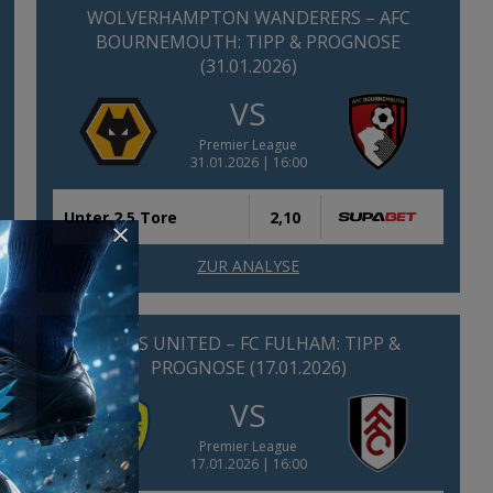
WOLVERHAMPTON WANDERERS – AFC
BOURNEMOUTH: TIPP & PROGNOSE
(31.01.2026)
VS
Premier League
31.01.2026 | 16:00
Unter 2,5 Tore
2,10
×
ZUR ANALYSE
LEEDS UNITED – FC FULHAM: TIPP &
PROGNOSE (17.01.2026)
VS
Premier League
17.01.2026 | 16:00