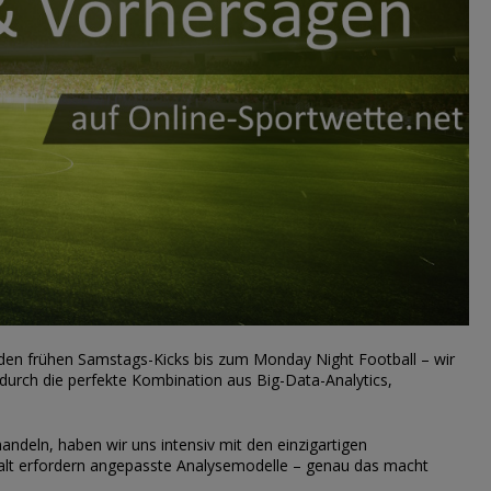
 den frühen Samstags-Kicks bis zum Monday Night Football – wir
durch die perfekte Kombination aus Big-Data-Analytics,
handeln, haben wir uns intensiv mit den einzigartigen
lfalt erfordern angepasste Analysemodelle – genau das macht