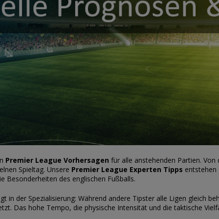
en
Premier League Vorhersagen
für alle anstehenden Partien. Von
zelnen Spieltag. Unsere
Premier League Experten Tipps
entstehen 
ie Besonderheiten des englischen Fußballs.
egt in der Spezialisierung: Während andere Tipster alle Ligen gleich be
tzt. Das hohe Tempo, die physische Intensität und die taktische Vie