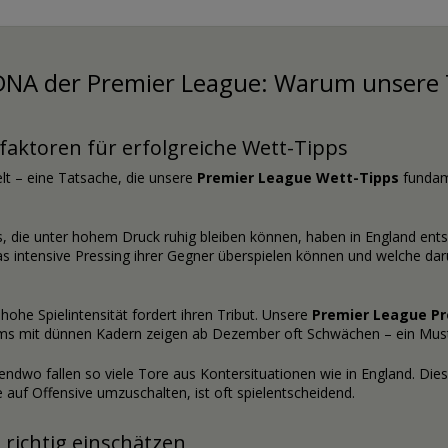
 DNA der Premier League: Warum unsere
faktoren für erfolgreiche Wett-Tipps
elt – eine Tatsache, die unsere
Premier League Wett-Tipps
fundame
, die unter hohem Druck ruhig bleiben können, haben in England ent
 intensive Pressing ihrer Gegner überspielen können und welche dar
 hohe Spielintensität fordert ihren Tribut. Unsere
Premier League P
ms mit dünnen Kadern zeigen ab Dezember oft Schwächen – ein Muster
gendwo fallen so viele Tore aus Kontersituationen wie in England. Die
 auf Offensive umzuschalten, ist oft spielentscheidend.
 richtig einschätzen