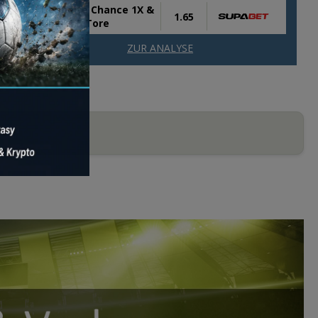
Doppelte Chance 1X &
1.65
Über 1,5 Tore
ZUR ANALYSE