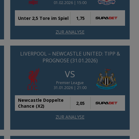
01.02.2026 | 15:00
Unter 2,5 Tore im Spiel
1,75
ZUR ANALYSE
LIVERPOOL – NEWCASTLE UNITED: TIPP &
PROGNOSE (31.01.2026)
VS
Premier League
31.01.2026 | 21:00
Newcastle Doppelte
2,05
Chance (X2)
ZUR ANALYSE