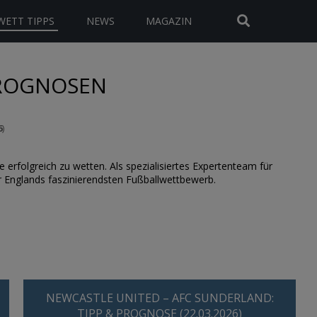
WETT TIPPS
NEWS
MAGAZIN
PROGNOSEN
Startseite
Die besten Wettanbieter 2024
6
)
1
Sport Magazin
te erfolgreich zu wetten. Als spezialisiertes Expertenteam für
ür Englands faszinierendsten Fußballwettbewerb.
Sportwetten ohne OASIS |
Wettanbieter ohne OASIS im
Vergleich 2026
Neue Wettanbieter
Sportwetten Apps
NEWCASTLE UNITED – AFC SUNDERLAND:
TIPP & PROGNOSE (22.03.2026)