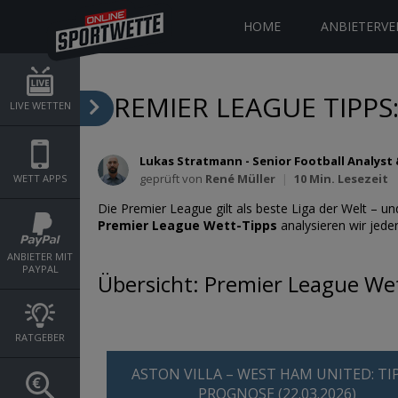
HOME
ANBIETERVE
PREMIER LEAGUE TIPP
LIVE WETTEN
Lukas Stratmann - Senior Football Analyst 
geprüft von
René Müller
|
10 Min. Lesezeit
WETT APPS
Die Premier League gilt als beste Liga der Welt – u
Premier League Wett-Tipps
analysieren wir jede
ANBIETER MIT
PAYPAL
Übersicht: Premier League We
RATGEBER
ASTON VILLA – WEST HAM UNITED: TI
PROGNOSE (22.03.2026)