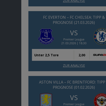
ZUR ANALYSE
FC EVERTON – FC CHELSEA: TIPP &
PROGNOSE (21.03.2026)
VS
Premier League
21.03.2026 | 18:30
Unter 2,5 Tore
2,00
ZUR ANALYSE
ASTON VILLA – FC BRENTFORD: TIPP
PROGNOSE (01.02.2026)
VS
Premier League