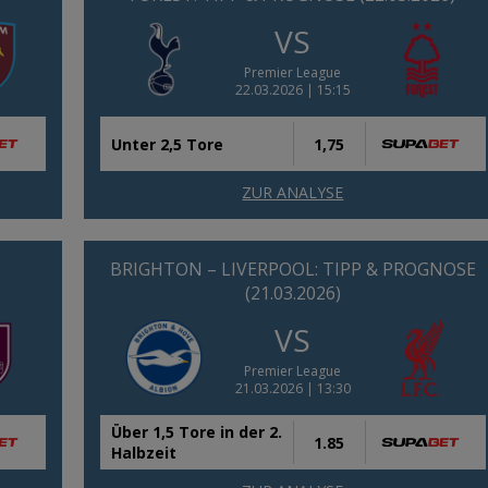
VS
Premier League
22.03.2026 | 15:15
Unter 2,5 Tore
1,75
ZUR ANALYSE
BRIGHTON – LIVERPOOL: TIPP & PROGNOSE
(21.03.2026)
VS
Premier League
21.03.2026 | 13:30
Über 1,5 Tore in der 2.
1.85
Halbzeit