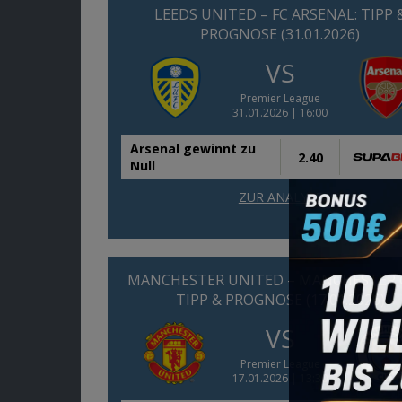
LEEDS UNITED – FC ARSENAL: TIPP 
PROGNOSE (31.01.2026)
VS
Premier League
31.01.2026 | 16:00
Arsenal gewinnt zu
2.40
Null
ZUR ANALYSE
MANCHESTER UNITED – MANCHESTER C
TIPP & PROGNOSE (17.01.2026)
VS
Premier League
17.01.2026 | 13:30