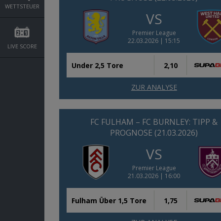
WETTSTEUER
VS
Premier League
22.03.2026 | 15:15
LIVE SCORE
Under 2,5 Tore
2,10
ZUR ANALYSE
FC FULHAM – FC BURNLEY: TIPP &
PROGNOSE (21.03.2026)
VS
Premier League
21.03.2026 | 16:00
Fulham Über 1,5 Tore
1,75