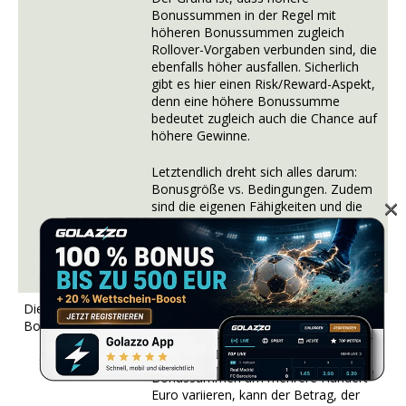
Bonussummen in der Regel mit
höheren Bonussummen zugleich
Rollover-Vorgaben verbunden sind, die
ebenfalls höher ausfallen. Sicherlich
gibt es hier einen Risk/Reward-Aspekt,
denn eine höhere Bonussumme
bedeutet zugleich auch die Chance auf
höhere Gewinne.
Letztendlich dreht sich alles darum:
Bonusgröße vs. Bedingungen. Zudem
×
sind die eigenen Fähigkeiten und die
Möglichkeit den Sportwettenbonus in
Echtgeld umzuwandeln genau
gegeneinander abzuwägen.
Die
Sicherlich ist das Argument, dass die
Bonusbedingungen
Durchspielbedingungen bei der Wahl
von einem Wettbonus besonders
wichtig sind. Während die
Bonussummen um mehrere Hundert
Euro variieren, kann der Betrag, der