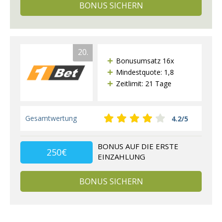
BONUS SICHERN
20.
Bonusumsatz 16x
Mindestquote: 1,8
Zeitlimit: 21 Tage
Gesamtwertung
4.2/5
BONUS AUF DIE ERSTE
250€
EINZAHLUNG
BONUS SICHERN