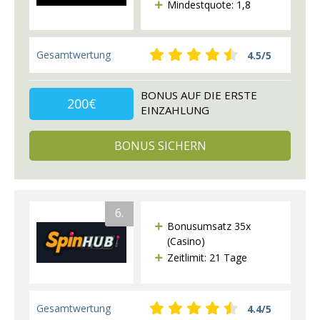
Mindestquote: 1,8
Gesamtwertung
4.5/5
BONUS AUF DIE ERSTE
200€
EINZAHLUNG
BONUS SICHERN
6.
Bonusumsatz 35x
(Casino)
Zeitlimit: 21 Tage
Gesamtwertung
4.4/5