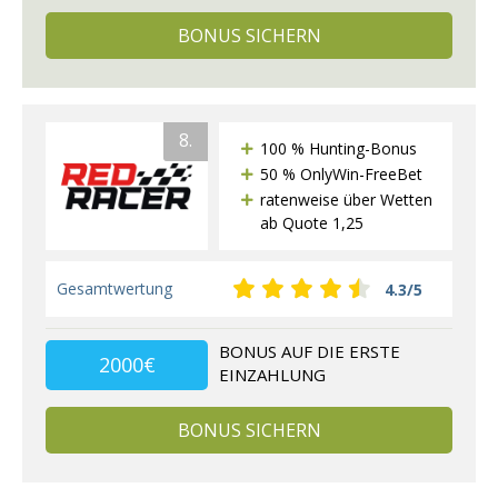
BONUS SICHERN
8.
100 % Hunting-Bonus
50 % OnlyWin-FreeBet
ratenweise über Wetten
ab Quote 1,25
Gesamtwertung
4.3/5
BONUS AUF DIE ERSTE
2000€
EINZAHLUNG
BONUS SICHERN