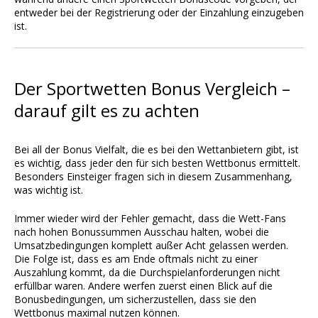
entweder bei der Registrierung oder der Einzahlung einzugeben
ist.
Der Sportwetten Bonus Vergleich –
darauf gilt es zu achten
Bei all der Bonus Vielfalt, die es bei den Wettanbietern gibt, ist
es wichtig, dass jeder den für sich besten Wettbonus ermittelt.
Besonders Einsteiger fragen sich in diesem Zusammenhang,
was wichtig ist.
Immer wieder wird der Fehler gemacht, dass die Wett-Fans
nach hohen Bonussummen Ausschau halten, wobei die
Umsatzbedingungen komplett außer Acht gelassen werden.
Die Folge ist, dass es am Ende oftmals nicht zu einer
Auszahlung kommt, da die Durchspielanforderungen nicht
erfüllbar waren. Andere werfen zuerst einen Blick auf die
Bonusbedingungen, um sicherzustellen, dass sie den
Wettbonus maximal nutzen können.