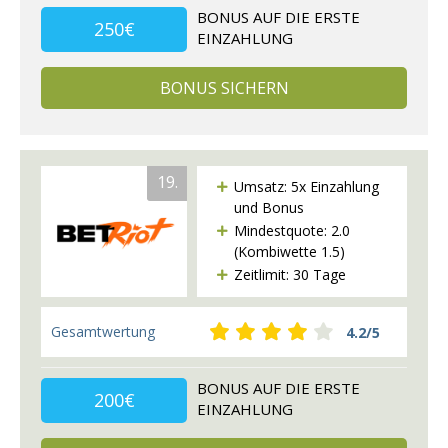
BONUS AUF DIE ERSTE
250€
EINZAHLUNG
BONUS SICHERN
19.
Umsatz: 5x Einzahlung
und Bonus
Mindestquote: 2.0
(Kombiwette 1.5)
Zeitlimit: 30 Tage
Gesamtwertung
4.2/5
BONUS AUF DIE ERSTE
200€
EINZAHLUNG