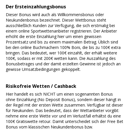
Der Ersteinzahlungsbonus
Dieser Bonus wird auch als Willkommensbonus oder
Neukundenbonus bezeichnet. Dieser Wettbonus steht
ausschließlich Kunden zur Verfügung, die sich erstmalig bei
einem online Sportwettenanbieter registrieren. Der Anbieter
erhöht die erste Einzahlung hier um einen gewissen
Prozentsatz und bis zu einem maximalen Betrag. Üblich sind
bei den online Buchmachern 100% Boni, die bis zu 100€ extra
bringen. Das bedeutet, wer 100€ einzahlt, der erhält weitere
100€, sodass er mit 200€ wetten kann. Die Auszahlung des
Bonusbetrages und der damit erzielten Gewinne ist jedoch an
gewisse Umsatzbedingungen gekoppelt.
Risikofreie Wetten / Cashback
Hier handelt es sich NICHT um einen sogenannten Bonus
ohne Einzahlung (No Deposit Bonus), sondern dieser hängt in
der Regel mit der ersten Wette zusammen. Verfügbar ist dieser
für Neukunden. Das bedeutet, dass der Wettanbieter vorgibt:
nehme eine erste Wette vor und im Verlustfall erhältst du eine
100€ Gratiswette retour. Damit unterscheidet sich der Free Bet
Bonus vom klassischen Neukundenbonus bzw.