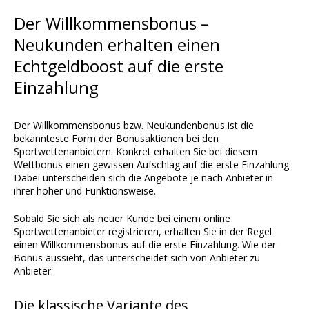
Der Willkommensbonus –
Neukunden erhalten einen
Echtgeldboost auf die erste
Einzahlung
Der Willkommensbonus bzw. Neukundenbonus ist die
bekannteste Form der Bonusaktionen bei den
Sportwettenanbietern. Konkret erhalten Sie bei diesem
Wettbonus einen gewissen Aufschlag auf die erste Einzahlung.
Dabei unterscheiden sich die Angebote je nach Anbieter in
ihrer höher und Funktionsweise.
Sobald Sie sich als neuer Kunde bei einem online
Sportwettenanbieter registrieren, erhalten Sie in der Regel
einen Willkommensbonus auf die erste Einzahlung. Wie der
Bonus aussieht, das unterscheidet sich von Anbieter zu
Anbieter.
Die klassische Variante des