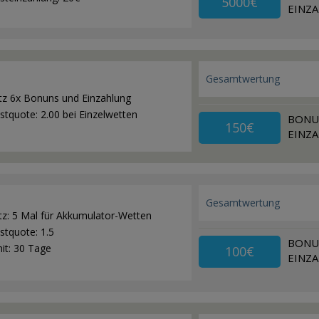
5000€
EINZ
Gesamtwertung
z 6x Bonuns und Einzahlung
stquote: 2.00 bei Einzelwetten
BONUS
150€
EINZ
Gesamtwertung
z: 5 Mal für Akkumulator-Wetten
stquote: 1.5
BONUS
mit: 30 Tage
100€
EINZ