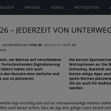
RGLEICH
WM 2026
BONUS
WETTQUOTEN
26 – JEDERZEIT VON UNTERWE
|
veröffentlicht am:
14.01.20
(aktualisiert:
23.01.26
)
zeit
hkeit, um Wetten auf verschiedene
Die besten Sportwetten
 fortschreitenden Digitalisierung
Wettoptionen an. Die N
blets haben sich auch
Eishockey, Baseball un
en den Nutzern eine einfache und
bieten einige Apps auc
aus zu platzieren.
Spiels Wetten platzier
iOS als auch für Andro
werden.
twetten App vorsichtig sein und nur vertrauenswürdige Anbieter wählen
llten auch darauf achten, dass die App eine gültige Lizenz besitzt und