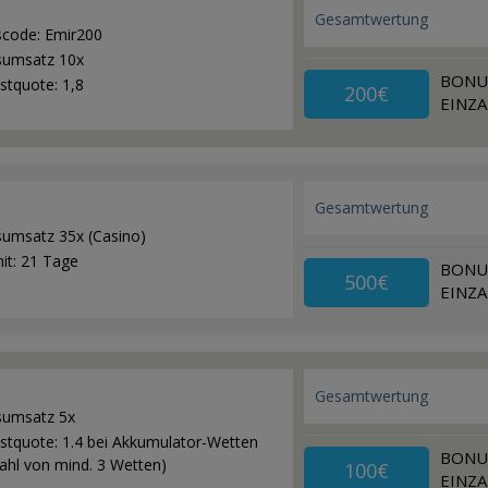
Gesamtwertung
code: Emir200
umsatz 10x
BONUS
stquote: 1,8
200€
EINZ
Gesamtwertung
umsatz 35x (Casino)
mit: 21 Tage
BONUS
500€
EINZ
Gesamtwertung
umsatz 5x
stquote: 1.4 bei Akkumulator-Wetten
BONUS
ahl von mind. 3 Wetten)
100€
EINZ