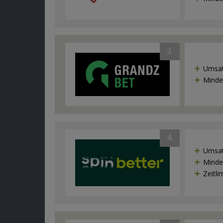
3.
Umsat
Minde
4.
Umsat
Minde
Zeitli