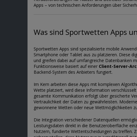
Apps – von technischen Anforderungen über Sicherh
Was sind Sportwetten Apps und
Sportwetten Apps sind spezialisierte mobile Anwend
Smartphone oder Tablet aus zu platzieren. Diese dig
und greifen dabei auf umfangreiche Datenbanken mit
Funktionsweise basiert auf einer
Client-Server-Ar
Backend-System des Anbieters fungiert.
Im Kern arbeiten diese Apps mit komplexen Algorith
Wette platziert, wird diese Information verschlüssel
gesamte Kommunikation erfolgt über gesicherte Ve
Vertraulichkeit der Daten zu gewährleisten. Moder
gewonnene Wetten oder neue Wettmöglichkeiten zu
Die Integration verschiedener Datenquellen ermöglic
Leistungsdaten direkt in die Benutzeroberfläche einz
Nutzern, fundierte Wettentscheidungen zu treffen. 