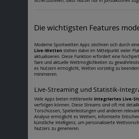
sicherzustellen, dass Nutzer nur in jurisdiktionell 
Die wichtigsten Features mod
Moderne Sportwetten Apps zeichnen sich durch eine V
Live-Wetten
stehen dabei im Mittelpunkt vieler Pl
aktualisieren. Diese Funktion erfordert eine hochpe
faire und aktuelle Wettmöglichkeiten zu gewährleiste
es Nutzern ermöglicht, Wetten vorzeitig zu beenden 
minimieren.
Live-Streaming und Statistik-Integr
Viele Apps bieten mittlerweile
integriertes Live-S
verfolgen können. Diese Streams sind oft mit detailli
Torschüssen, Spielerleistungen und anderen relevante
Analyse ermöglicht es Wettern, informierte Entschei
künstliche Intelligenz, um personalisierte Wettvor
Nutzers zu generieren.