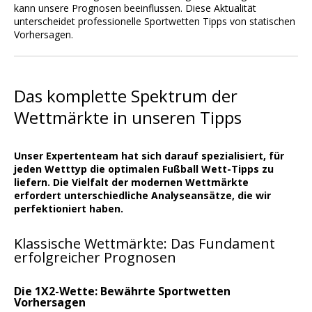
kann unsere Prognosen beeinflussen. Diese Aktualität
unterscheidet professionelle Sportwetten Tipps von statischen
Vorhersagen.
Das komplette Spektrum der
Wettmärkte in unseren Tipps
Unser Expertenteam hat sich darauf spezialisiert, für
jeden Wetttyp die optimalen Fußball Wett-Tipps zu
liefern. Die Vielfalt der modernen Wettmärkte
erfordert unterschiedliche Analyseansätze, die wir
perfektioniert haben.
Klassische Wettmärkte: Das Fundament
erfolgreicher Prognosen
Die 1X2-Wette: Bewährte Sportwetten
Vorhersagen