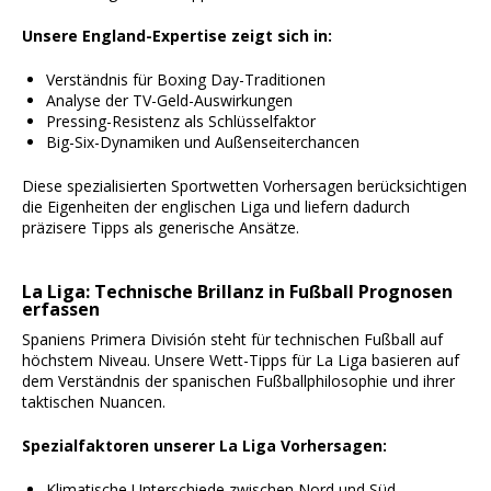
Unsere England-Expertise zeigt sich in:
Verständnis für Boxing Day-Traditionen
Analyse der TV-Geld-Auswirkungen
Pressing-Resistenz als Schlüsselfaktor
Big-Six-Dynamiken und Außenseiterchancen
Diese spezialisierten Sportwetten Vorhersagen berücksichtigen
die Eigenheiten der englischen Liga und liefern dadurch
präzisere Tipps als generische Ansätze.
La Liga: Technische Brillanz in Fußball Prognosen
erfassen
Spaniens Primera División steht für technischen Fußball auf
höchstem Niveau. Unsere Wett-Tipps für La Liga basieren auf
dem Verständnis der spanischen Fußballphilosophie und ihrer
taktischen Nuancen.
Spezialfaktoren unserer La Liga Vorhersagen:
Klimatische Unterschiede zwischen Nord und Süd