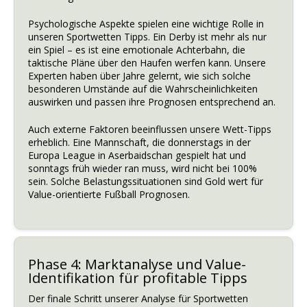
Psychologische Aspekte spielen eine wichtige Rolle in
unseren Sportwetten Tipps. Ein Derby ist mehr als nur
ein Spiel – es ist eine emotionale Achterbahn, die
taktische Pläne über den Haufen werfen kann. Unsere
Experten haben über Jahre gelernt, wie sich solche
besonderen Umstände auf die Wahrscheinlichkeiten
auswirken und passen ihre Prognosen entsprechend an.
Auch externe Faktoren beeinflussen unsere Wett-Tipps
erheblich. Eine Mannschaft, die donnerstags in der
Europa League in Aserbaidschan gespielt hat und
sonntags früh wieder ran muss, wird nicht bei 100%
sein. Solche Belastungssituationen sind Gold wert für
Value-orientierte Fußball Prognosen.
Phase 4: Marktanalyse und Value-
Identifikation für profitable Tipps
Der finale Schritt unserer Analyse für Sportwetten