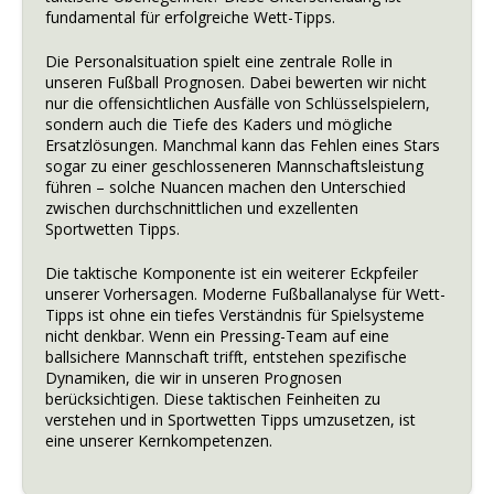
fundamental für erfolgreiche Wett-Tipps.
Die Personalsituation spielt eine zentrale Rolle in
unseren Fußball Prognosen. Dabei bewerten wir nicht
nur die offensichtlichen Ausfälle von Schlüsselspielern,
sondern auch die Tiefe des Kaders und mögliche
Ersatzlösungen. Manchmal kann das Fehlen eines Stars
sogar zu einer geschlosseneren Mannschaftsleistung
führen – solche Nuancen machen den Unterschied
zwischen durchschnittlichen und exzellenten
Sportwetten Tipps.
Die taktische Komponente ist ein weiterer Eckpfeiler
unserer Vorhersagen. Moderne Fußballanalyse für Wett-
Tipps ist ohne ein tiefes Verständnis für Spielsysteme
nicht denkbar. Wenn ein Pressing-Team auf eine
ballsichere Mannschaft trifft, entstehen spezifische
Dynamiken, die wir in unseren Prognosen
berücksichtigen. Diese taktischen Feinheiten zu
verstehen und in Sportwetten Tipps umzusetzen, ist
eine unserer Kernkompetenzen.