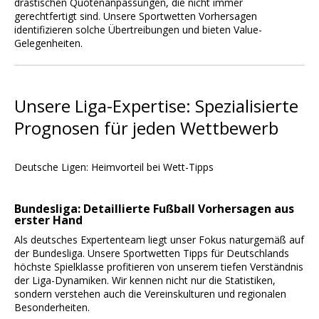
drastischen Quotenanpassungen, die nicht immer
gerechtfertigt sind. Unsere Sportwetten Vorhersagen
identifizieren solche Übertreibungen und bieten Value-
Gelegenheiten.
Unsere Liga-Expertise: Spezialisierte
Prognosen für jeden Wettbewerb
Deutsche Ligen: Heimvorteil bei Wett-Tipps
Bundesliga: Detaillierte Fußball Vorhersagen aus
erster Hand
Als deutsches Expertenteam liegt unser Fokus naturgemäß auf
der Bundesliga. Unsere Sportwetten Tipps für Deutschlands
höchste Spielklasse profitieren von unserem tiefen Verständnis
der Liga-Dynamiken. Wir kennen nicht nur die Statistiken,
sondern verstehen auch die Vereinskulturen und regionalen
Besonderheiten.