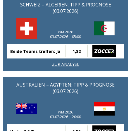
SCHWEIZ – ALGERIEN: TIPP & PROGNOSE
(03.07.2026)
WM 2026
03.07.2026 | 05:00
Beide Teams treffen: Ja
1,82
ZUR ANALYSE
AUSTRALIEN – ÄGYPTEN: TIPP & PROGNOSE
(03.07.2026)
WM 2026
03.07.2026 | 20:00