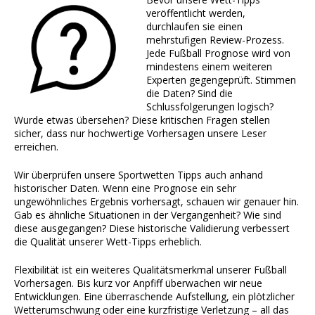
veröffentlicht werden,
durchlaufen sie einen
mehrstufigen Review-Prozess.
Jede Fußball Prognose wird von
mindestens einem weiteren
Experten gegengeprüft. Stimmen
die Daten? Sind die
Schlussfolgerungen logisch?
Wurde etwas übersehen? Diese kritischen Fragen stellen
sicher, dass nur hochwertige Vorhersagen unsere Leser
erreichen.
Wir überprüfen unsere Sportwetten Tipps auch anhand
historischer Daten. Wenn eine Prognose ein sehr
ungewöhnliches Ergebnis vorhersagt, schauen wir genauer hin.
Gab es ähnliche Situationen in der Vergangenheit? Wie sind
diese ausgegangen? Diese historische Validierung verbessert
die Qualität unserer Wett-Tipps erheblich.
Flexibilität ist ein weiteres Qualitätsmerkmal unserer Fußball
Vorhersagen. Bis kurz vor Anpfiff überwachen wir neue
Entwicklungen. Eine überraschende Aufstellung, ein plötzlicher
Wetterumschwung oder eine kurzfristige Verletzung – all das