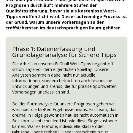
Prognosen durchläuft mehrere Stufen der
Qualitätssicherung, bevor sie als kostenlose Wett-
Tipps veröffentlicht wird. Dieser aufwendige Prozess ist
der Grund, warum unsere Vorhersagen zu den
treffsichersten im deutschsprachigen Raum gehören.
Phase 1: Datenerfassung und
Grundlagenanalyse für sichere Tipps
Die Arbeit an unseren Fußball Wett-Tipps beginnt oft
schon Tage vor dem eigentlichen Spieltag. Unsere
Analysten sammeln dabei nicht nur aktuelle
Informationen, sondern betrachten auch historische
Entwicklungen und Trends, die für präzise Sportwetten
Vorhersagen unerlässlich sind.
Bei der Formanalyse für unsere Prognosen gehen wir
weit über die bloßen Ergebnisse hinaus. Ein Team, das
dreimal in Folge gewonnen hat, ist nicht automatisch in
Bestform – entscheidend ist, wie diese Siege zustande
kamen. War es Fortune, individuelle Klasse oder
taktische Überlegenheit? Diese Unterscheidung ist