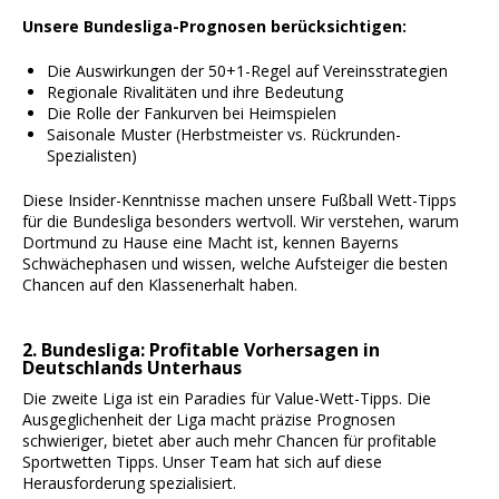
Unsere Bundesliga-Prognosen berücksichtigen:
Die Auswirkungen der 50+1-Regel auf Vereinsstrategien
Regionale Rivalitäten und ihre Bedeutung
Die Rolle der Fankurven bei Heimspielen
Saisonale Muster (Herbstmeister vs. Rückrunden-
Spezialisten)
Diese Insider-Kenntnisse machen unsere Fußball Wett-Tipps
für die Bundesliga besonders wertvoll. Wir verstehen, warum
Dortmund zu Hause eine Macht ist, kennen Bayerns
Schwächephasen und wissen, welche Aufsteiger die besten
Chancen auf den Klassenerhalt haben.
2. Bundesliga: Profitable Vorhersagen in
Deutschlands Unterhaus
Die zweite Liga ist ein Paradies für Value-Wett-Tipps. Die
Ausgeglichenheit der Liga macht präzise Prognosen
schwieriger, bietet aber auch mehr Chancen für profitable
Sportwetten Tipps. Unser Team hat sich auf diese
Herausforderung spezialisiert.