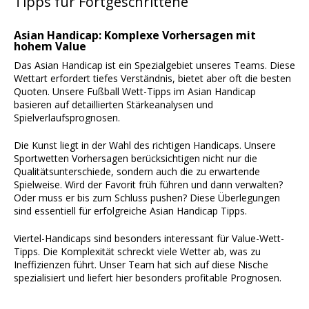
Tipps für Fortgeschrittene
Asian Handicap: Komplexe Vorhersagen mit
hohem Value
Das Asian Handicap ist ein Spezialgebiet unseres Teams. Diese
Wettart erfordert tiefes Verständnis, bietet aber oft die besten
Quoten. Unsere Fußball Wett-Tipps im Asian Handicap
basieren auf detaillierten Stärkeanalysen und
Spielverlaufsprognosen.
Die Kunst liegt in der Wahl des richtigen Handicaps. Unsere
Sportwetten Vorhersagen berücksichtigen nicht nur die
Qualitätsunterschiede, sondern auch die zu erwartende
Spielweise. Wird der Favorit früh führen und dann verwalten?
Oder muss er bis zum Schluss pushen? Diese Überlegungen
sind essentiell für erfolgreiche Asian Handicap Tipps.
Viertel-Handicaps sind besonders interessant für Value-Wett-
Tipps. Die Komplexität schreckt viele Wetter ab, was zu
Ineffizienzen führt. Unser Team hat sich auf diese Nische
spezialisiert und liefert hier besonders profitable Prognosen.