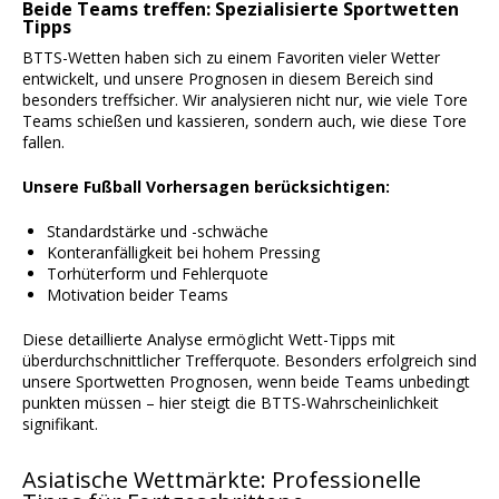
Beide Teams treffen: Spezialisierte Sportwetten
Tipps
BTTS-Wetten haben sich zu einem Favoriten vieler Wetter
entwickelt, und unsere Prognosen in diesem Bereich sind
besonders treffsicher. Wir analysieren nicht nur, wie viele Tore
Teams schießen und kassieren, sondern auch, wie diese Tore
fallen.
Unsere Fußball Vorhersagen berücksichtigen:
Standardstärke und -schwäche
Konteranfälligkeit bei hohem Pressing
Torhüterform und Fehlerquote
Motivation beider Teams
Diese detaillierte Analyse ermöglicht Wett-Tipps mit
überdurchschnittlicher Trefferquote. Besonders erfolgreich sind
unsere Sportwetten Prognosen, wenn beide Teams unbedingt
punkten müssen – hier steigt die BTTS-Wahrscheinlichkeit
signifikant.
Asiatische Wettmärkte: Professionelle