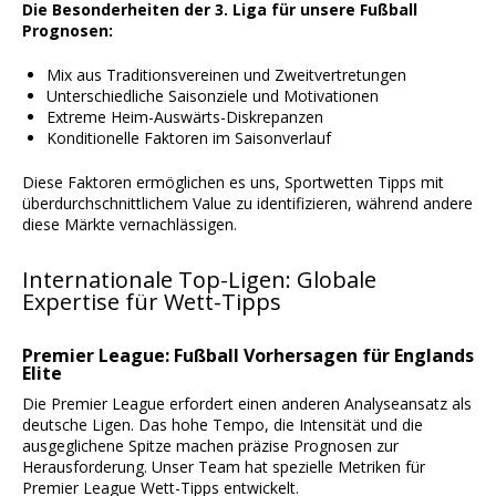
Die Besonderheiten der 3. Liga für unsere Fußball
Prognosen:
Mix aus Traditionsvereinen und Zweitvertretungen
Unterschiedliche Saisonziele und Motivationen
Extreme Heim-Auswärts-Diskrepanzen
Konditionelle Faktoren im Saisonverlauf
Diese Faktoren ermöglichen es uns, Sportwetten Tipps mit
überdurchschnittlichem Value zu identifizieren, während andere
diese Märkte vernachlässigen.
Internationale Top-Ligen: Globale
Expertise für Wett-Tipps
Premier League: Fußball Vorhersagen für Englands
Elite
Die Premier League erfordert einen anderen Analyseansatz als
deutsche Ligen. Das hohe Tempo, die Intensität und die
ausgeglichene Spitze machen präzise Prognosen zur
Herausforderung. Unser Team hat spezielle Metriken für
Premier League Wett-Tipps entwickelt.