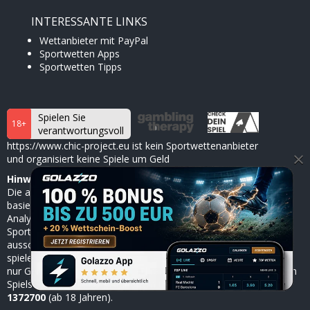
INTERESSANTE LINKS
Wettanbieter mit PayPal
Sportwetten Apps
Sportwetten Tipps
Spielen Sie
18+
verantwortungsvoll
https://www.chic-project.eu ist kein Sportwettenanbieter
×
und organisiert keine Spiele um Geld
Hinweis zum verantwortungsvollen Wetten:
Die auf https://www.chic-project.eu veröffentlichten Wett-Tipps
basieren auf redaktioneller Einschätzung und statistischer
Analyse, stellen jedoch keine Garantie für Gewinne dar.
Sportwetten sind mit finanziellen Risiken verbunden und sollten
ausschließlich als Freizeitbeschäftigung betrachtet werden. Bitte
spiele verantwortungsbewusst, setze dir klare Limits und nutze
nur Geld, dessen Verlust du verkraften kannst. Bei Anzeichen von
Spielsucht hilft die
BZgA
anonym und kostenlos unter
0800
1372700
(ab 18 Jahren).