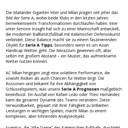
Die Mailänder Giganten Inter und Milan prägen seit jeher das
Bild der Serie A, wobei beide Klubs in den letzten Jahren
bemerkenswerte Transformationen durchlaufen haben. Inter
unter Simone Inzaghi hat sich zu einer Mannschaft entwickelt,
die modernen Ballbesitzfußball mit italienischer Defensivkunst
verbindet. Diese Balance macht sie zu einem faszinierenden
Objekt für
Serie A Tipps
, besonders wenn es um Asian
Handicap Wetten geht. Die Nerazzurri gewinnen oft, aber
selten mit großem Abstand – ein Muster, das aufmerksame
Wetter nutzen können.
AC Milan hingegen zeigt eine volatilere Performance, die
sowohl Risiken als auch Chancen für Wetter birgt. Die
Rossoneri sind bekannt für ihre Abhängigkeit von
Schlüsselspielern, was unsere
Serie A Prognosen
maßgeblich
beeinflusst. Ein Ausfall von Rafael Leão oder Theo Hernández
kann die gesamte Dynamik des Teams verändern. Diese
Verwundbarkeit, gepaart mit ihrer Fähigkeit zu brillanten
Leistungen in wichtigen Spielen, macht Milan zu einem
komplexen, aber lohnenden Analyseobjekt.
Juventus, die “Alte Dame” des italienischen Fußballs, durchlebt