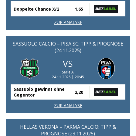
Doppelte Chance X/2
1.65
ZUR ANALYSE
SASSUOLO CALCIO – PISA SC: TIPP & PROGNOSE
(24.11.2025)
VS
Serie A
24.11.2025 | 20:45
Sassuolo gewinnt ohne
2,20
Gegentor
ZUR ANALYSE
HELLAS VERONA – PARMA CALCIO: TIPP &
PROGNOSE (23.11.2025)