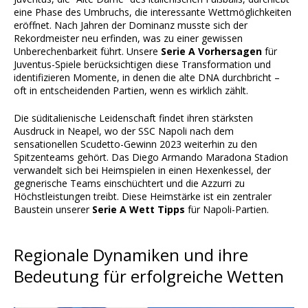
eine Phase des Umbruchs, die interessante Wettmöglichkeiten
eröffnet. Nach Jahren der Dominanz musste sich der
Rekordmeister neu erfinden, was zu einer gewissen
Unberechenbarkeit führt. Unsere
Serie A Vorhersagen
für
Juventus-Spiele berücksichtigen diese Transformation und
identifizieren Momente, in denen die alte DNA durchbricht –
oft in entscheidenden Partien, wenn es wirklich zählt.
Die süditalienische Leidenschaft findet ihren stärksten
Ausdruck in Neapel, wo der SSC Napoli nach dem
sensationellen Scudetto-Gewinn 2023 weiterhin zu den
Spitzenteams gehört. Das Diego Armando Maradona Stadion
verwandelt sich bei Heimspielen in einen Hexenkessel, der
gegnerische Teams einschüchtert und die Azzurri zu
Höchstleistungen treibt. Diese Heimstärke ist ein zentraler
Baustein unserer
Serie A Wett Tipps
für Napoli-Partien.
Regionale Dynamiken und ihre
Bedeutung für erfolgreiche Wetten