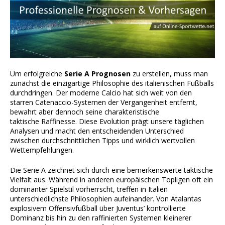
Um erfolgreiche
Serie A Prognosen
zu erstellen, muss man
zunächst die einzigartige Philosophie des italienischen Fußballs
durchdringen. Der moderne Calcio hat sich weit von den
starren Catenaccio-Systemen der Vergangenheit entfernt,
bewahrt aber dennoch seine charakteristische
taktische
Raffinesse
. Diese Evolution prägt unsere täglichen
Analysen und macht den entscheidenden Unterschied
zwischen durchschnittlichen Tipps und wirklich wertvollen
Wettempfehlungen.
Die Serie A zeichnet sich durch eine bemerkenswerte taktische
Vielfalt aus. Während in anderen europäischen Topligen oft ein
dominanter Spielstil vorherrscht, treffen in Italien
unterschiedlichste Philosophien aufeinander. Von Atalantas
explosivem Offensivfußball über Juventus’ kontrollierte
Dominanz bis hin zu den raffinierten Systemen kleinerer