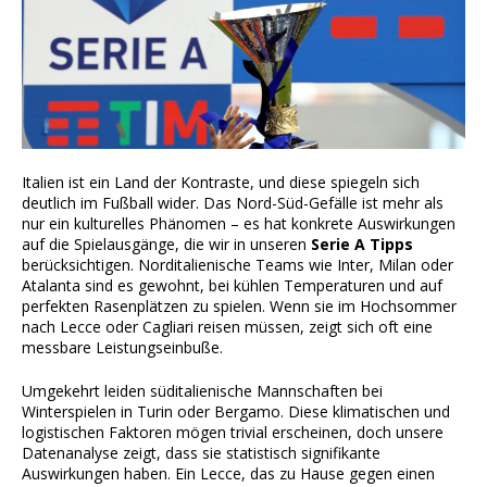
Italien ist ein Land der Kontraste, und diese spiegeln sich
deutlich im Fußball wider. Das Nord-Süd-Gefälle ist mehr als
nur ein kulturelles Phänomen – es hat konkrete Auswirkungen
auf die Spielausgänge, die wir in unseren
Serie A Tipps
berücksichtigen. Norditalienische Teams wie Inter, Milan oder
Atalanta sind es gewohnt, bei kühlen Temperaturen und auf
perfekten Rasenplätzen zu spielen. Wenn sie im Hochsommer
nach Lecce oder Cagliari reisen müssen, zeigt sich oft eine
messbare Leistungseinbuße.
Umgekehrt leiden süditalienische Mannschaften bei
Winterspielen in Turin oder Bergamo. Diese klimatischen und
logistischen Faktoren mögen trivial erscheinen, doch unsere
Datenanalyse zeigt, dass sie statistisch signifikante
Auswirkungen haben. Ein Lecce, das zu Hause gegen einen