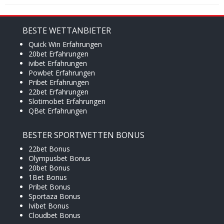
BESTE WETTANBIETER
Quick Win Erfahrungen
20bet Erfahrungen
ivibet Erfahrungen
Powbet Erfahrungen
Pribet Erfahrungen
22bet Erfahrungen
Slotimobet Erfahrungen
QBet Erfahrungen
BESTER SPORTWETTEN BONUS
22bet Bonus
Olympusbet Bonus
20bet Bonus
1Bet Bonus
Pribet Bonus
Sportaza Bonus
Ivibet Bonus
Cloudbet Bonus