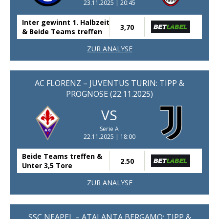
23.11.2025 | 20:45
Inter gewinnt 1. Halbzeit
3,70
& Beide Teams treffen
ZUR ANALYSE
AC FLORENZ – JUVENTUS TURIN: TIPP &
PROGNOSE (22.11.2025)
VS
Serie A
22.11.2025 | 18:00
Beide Teams treffen &
2.50
Unter 3,5 Tore
ZUR ANALYSE
SSC NEAPEL – ATALANTA BERGAMO: TIPP &