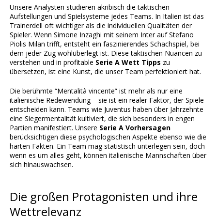
Unsere Analysten studieren akribisch die taktischen
Aufstellungen und Spielsysteme jedes Teams. In Italien ist das
Trainerdell oft wichtiger als die individuellen Qualitäten der
Spieler. Wenn Simone Inzaghi mit seinem Inter auf Stefano
Piolis Milan trifft, entsteht ein faszinierendes Schachspiel, bei
dem jeder Zug wohlüberlegt ist. Diese taktischen Nuancen zu
verstehen und in profitable
Serie A Wett Tipps
zu
übersetzen, ist eine Kunst, die unser Team perfektioniert hat.
Die berühmte “Mentalità vincente” ist mehr als nur eine
italienische Redewendung – sie ist ein realer Faktor, der Spiele
entscheiden kann. Teams wie Juventus haben über Jahrzehnte
eine Siegermentalität kultiviert, die sich besonders in engen
Partien manifestiert. Unsere
Serie A Vorhersagen
berücksichtigen diese psychologischen Aspekte ebenso wie die
harten Fakten. Ein Team mag statistisch unterlegen sein, doch
wenn es um alles geht, können italienische Mannschaften über
sich hinauswachsen.
Die großen Protagonisten und ihre
Wettrelevanz