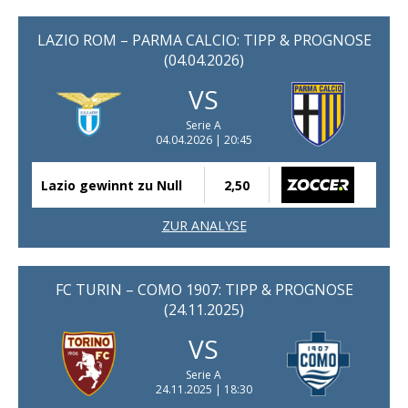
LAZIO ROM – PARMA CALCIO: TIPP & PROGNOSE
(04.04.2026)
VS
Serie A
04.04.2026 | 20:45
Lazio gewinnt zu Null
2,50
ZUR ANALYSE
FC TURIN – COMO 1907: TIPP & PROGNOSE
(24.11.2025)
VS
Serie A
24.11.2025 | 18:30