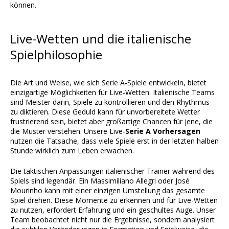
können.
Live-Wetten und die italienische
Spielphilosophie
Die Art und Weise, wie sich Serie A-Spiele entwickeln, bietet
einzigartige Möglichkeiten für Live-Wetten. Italienische Teams
sind Meister darin, Spiele zu kontrollieren und den Rhythmus
zu diktieren. Diese Geduld kann für unvorbereitete Wetter
frustrierend sein, bietet aber großartige Chancen für jene, die
die Muster verstehen. Unsere Live-
Serie A Vorhersagen
nutzen die Tatsache, dass viele Spiele erst in der letzten halben
Stunde wirklich zum Leben erwachen.
Die taktischen Anpassungen italienischer Trainer während des
Spiels sind legendär. Ein Massimiliano Allegri oder José
Mourinho kann mit einer einzigen Umstellung das gesamte
Spiel drehen. Diese Momente zu erkennen und für Live-Wetten
zu nutzen, erfordert Erfahrung und ein geschultes Auge. Unser
Team beobachtet nicht nur die Ergebnisse, sondern analysiert