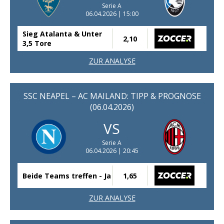
Serie A
06.04.2026 | 15:00
Sieg Atalanta & Unter
2,10
3,5 Tore
ZUR ANALYSE
SSC NEAPEL – AC MAILAND: TIPP & PROGNOSE
(06.04.2026)
VS
Serie A
06.04.2026 | 20:45
Beide Teams treffen - Ja
1,65
ZUR ANALYSE