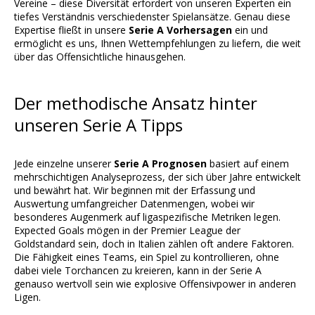
Vereine – diese Diversität erfordert von unseren Experten ein
tiefes Verständnis verschiedenster Spielansätze. Genau diese
Expertise fließt in unsere
Serie A Vorhersagen
ein und
ermöglicht es uns, Ihnen Wettempfehlungen zu liefern, die weit
über das Offensichtliche hinausgehen.
Der methodische Ansatz hinter
unseren Serie A Tipps
Jede einzelne unserer
Serie A Prognosen
basiert auf einem
mehrschichtigen Analyseprozess, der sich über Jahre entwickelt
und bewährt hat. Wir beginnen mit der Erfassung und
Auswertung umfangreicher Datenmengen, wobei wir
besonderes Augenmerk auf ligaspezifische Metriken legen.
Expected Goals mögen in der Premier League der
Goldstandard sein, doch in Italien zählen oft andere Faktoren.
Die Fähigkeit eines Teams, ein Spiel zu kontrollieren, ohne
dabei viele Torchancen zu kreieren, kann in der Serie A
genauso wertvoll sein wie explosive Offensivpower in anderen
Ligen.