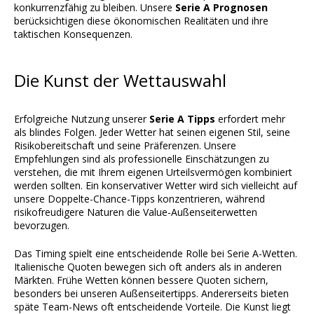
konkurrenzfähig zu bleiben. Unsere
Serie A Prognosen
berücksichtigen diese ökonomischen Realitäten und ihre
taktischen Konsequenzen.
Die Kunst der Wettauswahl
Erfolgreiche Nutzung unserer
Serie A Tipps
erfordert mehr
als blindes Folgen. Jeder Wetter hat seinen eigenen Stil, seine
Risikobereitschaft und seine Präferenzen. Unsere
Empfehlungen sind als professionelle Einschätzungen zu
verstehen, die mit Ihrem eigenen Urteilsvermögen kombiniert
werden sollten. Ein konservativer Wetter wird sich vielleicht auf
unsere Doppelte-Chance-Tipps konzentrieren, während
risikofreudigere Naturen die Value-Außenseiterwetten
bevorzugen.
Das Timing spielt eine entscheidende Rolle bei Serie A-Wetten.
Italienische Quoten bewegen sich oft anders als in anderen
Märkten. Frühe Wetten können bessere Quoten sichern,
besonders bei unseren Außenseitertipps. Andererseits bieten
späte Team-News oft entscheidende Vorteile. Die Kunst liegt