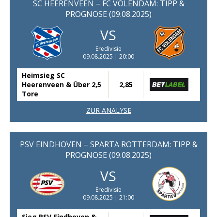
SC HEERENVEEN – FC VOLENDAM: TIPP &
PROGNOSE (09.08.2025)
VS
Eredivisie
09.08.2025 | 20:00
Heimsieg SC
Heerenveen & Über 2,5
2,85
Tore
ZUR ANALYSE
PSV EINDHOVEN – SPARTA ROTTERDAM: TIPP &
PROGNOSE (09.08.2025)
VS
Eredivisie
09.08.2025 | 21:00
Sieg PSV Eindhoven &