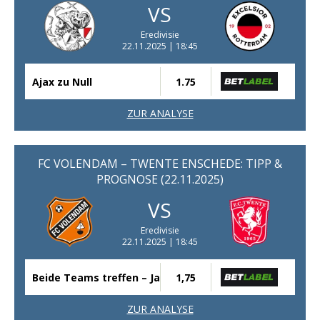
VS
Eredivisie
22.11.2025 | 18:45
Ajax zu Null
1.75
ZUR ANALYSE
FC VOLENDAM – TWENTE ENSCHEDE: TIPP &
PROGNOSE (22.11.2025)
VS
Eredivisie
22.11.2025 | 18:45
Beide Teams treffen – Ja
1,75
ZUR ANALYSE