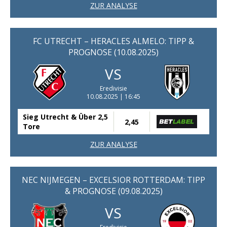
ZUR ANALYSE
FC UTRECHT – HERACLES ALMELO: TIPP &
PROGNOSE (10.08.2025)
VS
Eredivisie
10.08.2025 | 16:45
Sieg Utrecht & Über 2,5
2,45
Tore
ZUR ANALYSE
NEC NIJMEGEN – EXCELSIOR ROTTERDAM: TIPP
& PROGNOSE (09.08.2025)
VS