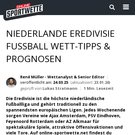
NIEDERLANDE EREDIVISIE
Startseite
FUSSBALL WETT-TIPPS & P
Die besten Wettanbieter 2024
ROGNOSEN
1
Sport Magazin
René Müller - Wettanalyst & Senior Editor
|
veröffentlicht am:
24.03.25
(aktualisiert:
23.01.26
)
Sportwetten ohne OASIS |
geprüft von
Lukas Stratmann
Wettanbieter ohne OASIS im
|
1 Min. Lesezeit
Vergleich 2026
Die Eredivisie ist die höchste niederländische
Fußballliga und gehört traditionell zu den
Neue Wettanbieter
spannendsten europäischen Ligen. Jedes Wochenende
sorgen Vereine wie Ajax Amsterdam, PSV Eindhoven,
Feyenoord Rotterdam oder AZ Alkmaar für
Sportwetten Apps
spektakuläre Spiele, attraktive Offensivaktionen und
viele Tore. Auf online-sportwette.net findest du