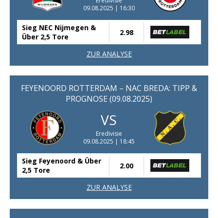
Eredivisie
09.08.2025 | 16:30
Sieg NEC Nijmegen &
2.98
Über 2,5 Tore
ZUR ANALYSE
FEYENOORD ROTTERDAM – NAC BREDA: TIPP &
PROGNOSE (09.08.2025)
VS
Eredivisie
09.08.2025 | 18:45
Sieg Feyenoord & Über
2.00
2,5 Tore
ZUR ANALYSE