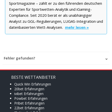
Sportmagazine – zählt er zu den führenden deutschen
Experten für Sportwetten-Analytik und iGaming-
Compliance. Seit 2020 berät er als unabhängiger
Analyst zu GGL-Regulierungen, LUGAS-Integration und
datenbasierten Wett-Analysen.
mehr lesen »
Fehler gefunden?
BESTE WETTANBIETER
Quick Win Erfahrungen
20bet Erfahrungen
ivibet Erfahrungen
Powbet Erfahrungen
Pribet Erfahrungen
22bet Erfahrungen