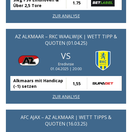
1.75
Über 2,5 Tore
ZUR ANALYSE
AZ ALKMAAR – RKC WAALWIJK | WETT TIPP &
QUOTEN (01.04.25)
VS
Eredivisie
01.04.2025 | 20:00
Alkmaars mit Handicap
1,55
(-1) setzen
ZUR ANALYSE
AFC AJAX – AZ ALKMAAR | WETT TIPPS &
QUOTEN (16.03.25)