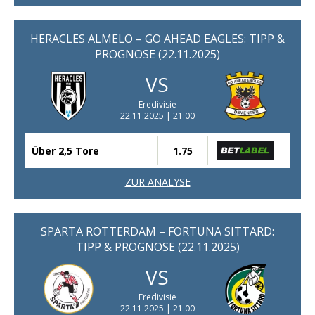
HERACLES ALMELO – GO AHEAD EAGLES: TIPP &
PROGNOSE (22.11.2025)
VS
Eredivisie
22.11.2025 | 21:00
Über 2,5 Tore
1.75
ZUR ANALYSE
SPARTA ROTTERDAM – FORTUNA SITTARD:
TIPP & PROGNOSE (22.11.2025)
VS
Eredivisie
22.11.2025 | 21:00