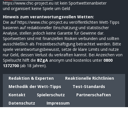
https://www.chic-project.eu ist kein Sportwettenanbieter
und organisiert keine Spiele um Geld
Hinweis zum verantwortungsvollen Wetten:
Die auf https://www.chic-project.eu veröffentlichten Wett-Tipps
basieren auf redaktioneller Einschätzung und statistischer
Analyse, stellen jedoch keine Garantie für Gewinne dar.
Sportwetten sind mit finanziellen Risiken verbunden und sollten
ausschließlich als Freizeitbeschäftigung betrachtet werden. Bitte
spiele verantwortungsbewusst, setze dir klare Limits und nutze
nur Geld, dessen Verlust du verkraften kannst. Bei Anzeichen von
Spielsucht hilft die
BZgA
anonym und kostenlos unter
0800
1372700
(ab 18 Jahren).
Redaktion & Experten
Reaktionelle Richtlinien
Methodik der Wett-Tipps
Test-Standards
Kontakt
Spielerschutz
Partnerschaften
Datenschutz
Impressum