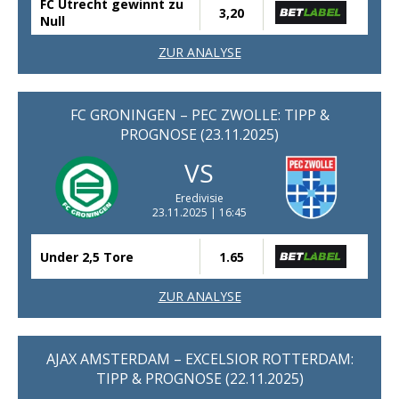
FC Utrecht gewinnt zu
3,20
Null
ZUR ANALYSE
FC GRONINGEN – PEC ZWOLLE: TIPP &
PROGNOSE (23.11.2025)
VS
Eredivisie
23.11.2025 | 16:45
Under 2,5 Tore
1.65
ZUR ANALYSE
AJAX AMSTERDAM – EXCELSIOR ROTTERDAM:
TIPP & PROGNOSE (22.11.2025)