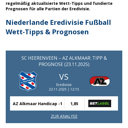
regelmäßig aktualisierte Wett-Tipps und fundierte
Wett Tipps für Heute
Prognosen für alle Partien der Eredivisie.
Niederlande Eredivisie Fußball
Wett-Tipps & Prognosen
SC HEERENVEEN – AZ ALKMAAR: TIPP &
PROGNOSE (23.11.2025)
VS
Eredivisie
23.11.2025 | 12:15
AZ Alkmaar Handicap -1
1,85
ZUR ANALYSE