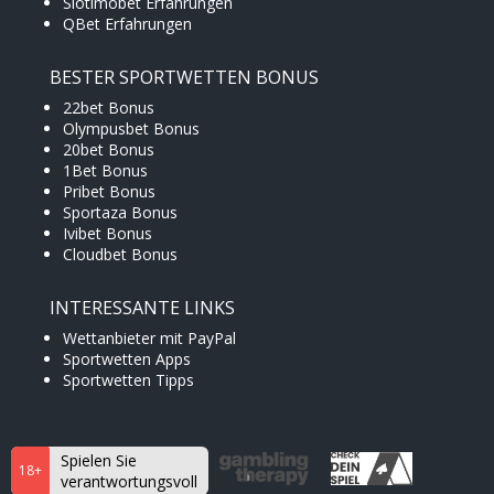
Slotimobet Erfahrungen
QBet Erfahrungen
BESTER SPORTWETTEN BONUS
22bet Bonus
Olympusbet Bonus
20bet Bonus
1Bet Bonus
Pribet Bonus
Sportaza Bonus
Ivibet Bonus
Cloudbet Bonus
INTERESSANTE LINKS
Wettanbieter mit PayPal
Sportwetten Apps
Sportwetten Tipps
Spielen Sie
18+
verantwortungsvoll