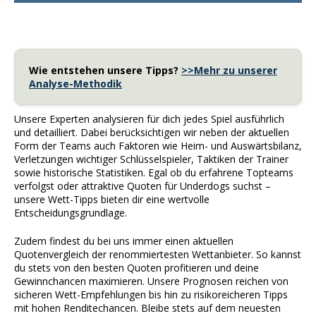
Wie entstehen unsere Tipps?
>>Mehr zu unserer
Analyse-Methodik
Unsere Experten analysieren für dich jedes Spiel ausführlich
und detailliert. Dabei berücksichtigen wir neben der aktuellen
Form der Teams auch Faktoren wie Heim- und Auswärtsbilanz,
Verletzungen wichtiger Schlüsselspieler, Taktiken der Trainer
sowie historische Statistiken. Egal ob du erfahrene Topteams
verfolgst oder attraktive Quoten für Underdogs suchst –
unsere Wett-Tipps bieten dir eine wertvolle
Entscheidungsgrundlage.
Zudem findest du bei uns immer einen aktuellen
Quotenvergleich der renommiertesten Wettanbieter. So kannst
du stets von den besten Quoten profitieren und deine
Gewinnchancen maximieren. Unsere Prognosen reichen von
sicheren Wett-Empfehlungen bis hin zu risikoreicheren Tipps
mit hohen Renditechancen. Bleibe stets auf dem neuesten