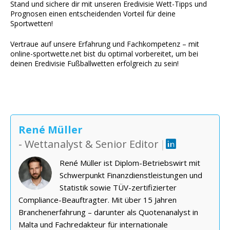
Stand und sichere dir mit unseren Eredivisie Wett-Tipps und
Prognosen einen entscheidenden Vorteil für deine
Sportwetten!
Vertraue auf unsere Erfahrung und Fachkompetenz – mit
online-sportwette.net bist du optimal vorbereitet, um bei
deinen Eredivisie Fußballwetten erfolgreich zu sein!
René Müller
- Wettanalyst & Senior Editor
|
René Müller ist Diplom-Betriebswirt mit
Schwerpunkt Finanzdienstleistungen und
Statistik sowie TÜV-zertifizierter
Compliance-Beauftragter. Mit über 15 Jahren
Branchenerfahrung – darunter als Quotenanalyst in
Malta und Fachredakteur für internationale