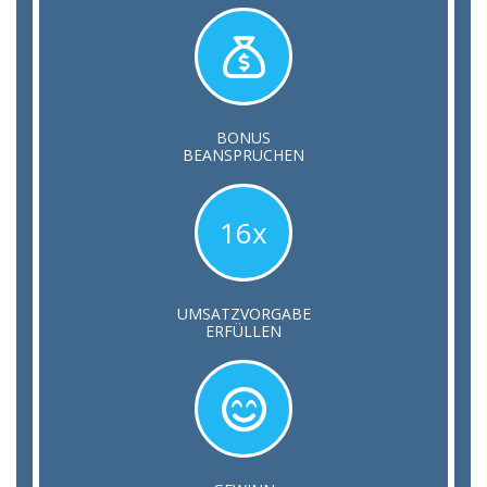
BONUS
BEANSPRUCHEN
16x
UMSATZVORGABE
ERFÜLLEN