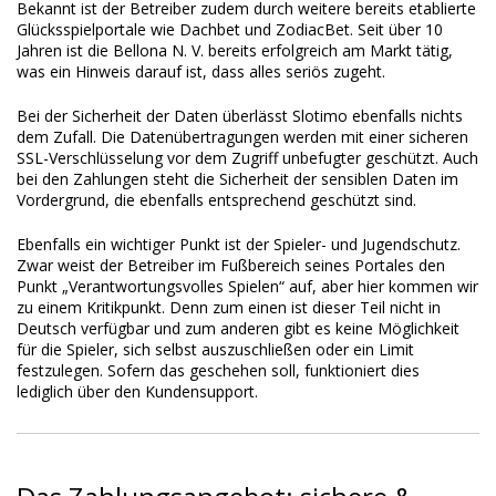
Bekannt ist der Betreiber zudem durch weitere bereits etablierte
Glücksspielportale wie Dachbet und ZodiacBet. Seit über 10
Jahren ist die Bellona N. V. bereits erfolgreich am Markt tätig,
was ein Hinweis darauf ist, dass alles seriös zugeht.
Bei der Sicherheit der Daten überlässt Slotimo ebenfalls nichts
dem Zufall. Die Datenübertragungen werden mit einer sicheren
SSL-Verschlüsselung vor dem Zugriff unbefugter geschützt. Auch
bei den Zahlungen steht die Sicherheit der sensiblen Daten im
Vordergrund, die ebenfalls entsprechend geschützt sind.
Ebenfalls ein wichtiger Punkt ist der Spieler- und Jugendschutz.
Zwar weist der Betreiber im Fußbereich seines Portales den
Punkt „Verantwortungsvolles Spielen“ auf, aber hier kommen wir
zu einem Kritikpunkt. Denn zum einen ist dieser Teil nicht in
Deutsch verfügbar und zum anderen gibt es keine Möglichkeit
für die Spieler, sich selbst auszuschließen oder ein Limit
festzulegen. Sofern das geschehen soll, funktioniert dies
lediglich über den Kundensupport.