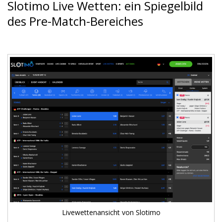
Slotimo Live Wetten: ein Spiegelbild
des Pre-Match-Bereiches
Livewettenansicht von Slotimo