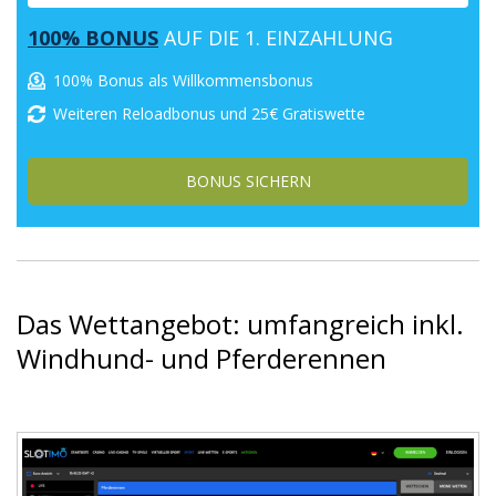
100% BONUS
AUF DIE 1. EINZAHLUNG
100% Bonus als Willkommensbonus
Weiteren Reloadbonus und 25€ Gratiswette
BONUS SICHERN
Das Wettangebot: umfangreich inkl.
Windhund- und Pferderennen