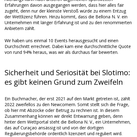
Erfahrungen davon ausgegangen werden, dass hier alles fair
zugeht, denn nur der kleinste Verstoß würde zu einem Entzug
der Wettlizenz führen. Hinzu kommt, dass die Bellona N. V. ein
Unternehmen mit länger Erfahrung ist und zu den renommierten
Anbietern zählt.
Wir haben uns einmal 10 Events herausgesucht und einen
Durchschnitt errechnet. Dabei kam eine durchschnittliche Quote
von rund 94% heraus, was wir als durchaus fair bewerten.
Sicherheit und Seriosität bei Slotimo:
es gibt keinen Grund zum Zweifeln
Ein Buchmacher, der erst 2021 auf den Markt getreten ist, zählt
2022 zweifellos zu den Newcomern. Somit stellt sich die Frage,
ob hier mit Abzocke oder Betrug zu rechnen ist. In diesem
Zusammenhang können wir direkt Entwarnung geben, denn
hinter dem Wettportal steht die Bellona N. V., ein Unternehmen,
das auf Curaçao ansässig ist und von der dortigen
Regulierungsbehörde ordentlich lizenziert und reguliert wird.