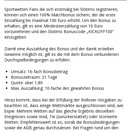
Sportwetten-Fans die sich erstmalig bei Slotimo registrieren,
können sich einen 100% Matchbonus sichern, der die erste
Einzahlung bis maximal 100 Euro erhöht. Um den Bonus zu
erhalten, gilt es eine Mindesteinzahlung von 10 Euro
vorzunehmen und den Slotimo Bonuscode „KICKOFF100“
einzugeben.
Damit eine Auszahlung des Bonus und der damit erzielten
Gewinne möglich ist, gilt es die mit dem Bonus verbundenen
Durchspielbedingungen zu erfüllen:
Umsatz: 16-fach Bonusbetrag
Bonuszeitraum: 21 Tage
Quote: über 1,80
Max. Auszahlung: 10-fache des gewährten Bonus
Hinzu kommt, dass bei der Erfüllung der Rollover-Vorgaben zu
beachten ist, dass einige Wettmärkte ausgeschlossen sind, wie
bspw. Mehrere Wetten auf das gleiche Ergebnis desselben
Ereignisses sowie Void, Tie (zurückerstattet) oder stornierte
Wetten. Empfehlenswert ist es, vorab die Bonusbedingungen
sowie die AGB genau durchzulesen. Bei Fragen rund um den