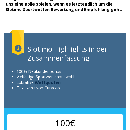
uns eine Rolle spielen, wenn es letztendlich um die
Slotimo Sportwetten Bewertung und Empfehlung geht.
Slotimo Highlights in der
Zusammenfassung
100% Neukundenbonus
Vielfältige Sportwettenauswahl
Lukrative
Wettquoten
EU-Lizenz von Curacao
100€