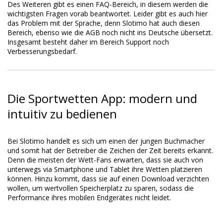
Des Weiteren gibt es einen FAQ-Bereich, in diesem werden die
wichtigsten Fragen vorab beantwortet. Leider gibt es auch hier
das Problem mit der Sprache, denn Slotimo hat auch diesen
Bereich, ebenso wie die AGB noch nicht ins Deutsche übersetzt.
Insgesamt besteht daher im Bereich Support noch
Verbesserungsbedarf.
Die Sportwetten App: modern und
intuitiv zu bedienen
Bei Slotimo handelt es sich um einen der jungen Buchmacher
und somit hat der Betreiber die Zeichen der Zeit bereits erkannt.
Denn die meisten der Wett-Fans erwarten, dass sie auch von
unterwegs via Smartphone und Tablet ihre Wetten platzieren
können. Hinzu kommt, dass sie auf einen Download verzichten
wollen, um wertvollen Speicherplatz zu sparen, sodass die
Performance ihres mobilen Endgerätes nicht leidet.