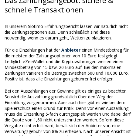
Das Zahlungsangebot: sichere &
schnelle Transaktionen
In unserem Slotimo Erfahrungsbericht lassen wir natürlich nicht
die Zahlungsoptionen aus. Denn schließlich sind diese
notwendig, wenn es darum geht, Wetten zu platzieren.
Für die Einzahlungen hat der
Anbieter
einen Mindestbetrag für
die meisten der Zahlungsoptionen von 10 Euro festgelegt.
Lediglich eZeeWallet und die Kryptowährungen weisen einen
Mindestbetrag von 15 bzw. 20 Euro auf. Bei den maximalen
Zahlungen variieren die Beträge zwischen 500 und 10.000 Euro.
Positiv ist, dass alle Einzahlungen gebührenfrei erfolgen.
Bei den Auszahlungen der Gewinne gilt es einiges zu beachten.
So wird die Auszahlung grundsätzlich über den Weg der
Einzahlung vorgenommen. Aber auch hier gibt es wie bei dem
Spielerschutz einen Grund zur Kritik. Denn vor einer Auszahlung
muss die Einzahlung 5-fach durchgespielt werden und dabei darf
die Quote von 1,60 nicht unterschritten werden. Sofern diese
Vorgabe nicht erfüllt wird, behält sich der Anbieter vor, eine
Verwaltungsgebühr von 8% zu erheben. Nach unserer Ansicht ist