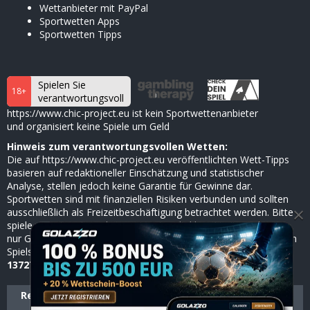
Wettanbieter mit PayPal
Sportwetten Apps
Sportwetten Tipps
Spielen Sie
18+
verantwortungsvoll
https://www.chic-project.eu ist kein Sportwettenanbieter
und organisiert keine Spiele um Geld
Hinweis zum verantwortungsvollen Wetten:
Die auf https://www.chic-project.eu veröffentlichten Wett-Tipps
basieren auf redaktioneller Einschätzung und statistischer
Analyse, stellen jedoch keine Garantie für Gewinne dar.
Sportwetten sind mit finanziellen Risiken verbunden und sollten
×
ausschließlich als Freizeitbeschäftigung betrachtet werden. Bitte
spiele verantwortungsbewusst, setze dir klare Limits und nutze
nur Geld, dessen Verlust du verkraften kannst. Bei Anzeichen von
Spielsucht hilft die
BZgA
anonym und kostenlos unter
0800
1372700
(ab 18 Jahren).
Redaktion & Experten
Reaktionelle Richtlinien