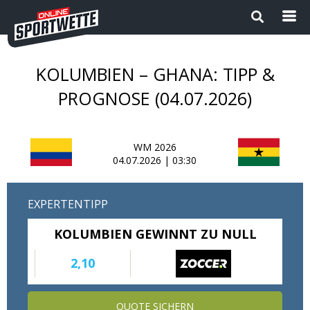
KOLUMBIEN – GHANA: TIPP &
Startseite
PROGNOSE (04.07.2026)
Die besten Wettanbieter 2024
WM 2026
1
Sport Magazin
04.07.2026 | 03:30
Sportwetten ohne OASIS |
EXPERTENTIPP
Wettanbieter ohne OASIS im
Vergleich 2026
KOLUMBIEN GEWINNT ZU NULL
Neue Wettanbieter
2,10
Sportwetten Apps
QUOTE SICHERN