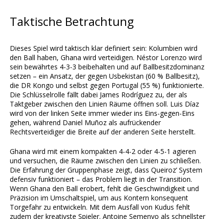
Taktische Betrachtung
Dieses Spiel wird taktisch klar definiert sein: Kolumbien wird
den Ball haben, Ghana wird verteidigen. Néstor Lorenzo wird
sein bewährtes 4-3-3 beibehalten und auf Ballbesitzdominanz
setzen – ein Ansatz, der gegen Usbekistan (60 % Ballbesitz),
die DR Kongo und selbst gegen Portugal (55 %) funktionierte.
Die Schlüsselrolle fällt dabei James Rodríguez zu, der als
Taktgeber zwischen den Linien Räume öffnen soll. Luis Díaz
wird von der linken Seite immer wieder ins Eins-gegen-Eins
gehen, während Daniel Muñoz als aufrückender
Rechtsverteidiger die Breite auf der anderen Seite herstellt.
Ghana wird mit einem kompakten 4-4-2 oder 4-5-1 agieren
und versuchen, die Räume zwischen den Linien zu schließen.
Die Erfahrung der Gruppenphase zeigt, dass Queiroz’ System
defensiv funktioniert – das Problem liegt in der Transition.
Wenn Ghana den Ball erobert, fehlt die Geschwindigkeit und
Präzision im Umschaltspiel, um aus Kontern konsequent
Torgefahr zu entwickeln. Mit dem Ausfall von Kudus fehlt
zudem der kreativste Spieler. Antoine Semenyo als schnellster