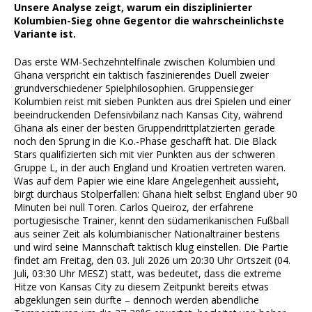
Unsere Analyse zeigt, warum ein disziplinierter
Kolumbien-Sieg ohne Gegentor die wahrscheinlichste
Variante ist.
Das erste WM-Sechzehntelfinale zwischen Kolumbien und
Ghana verspricht ein taktisch faszinierendes Duell zweier
grundverschiedener Spielphilosophien. Gruppensieger
Kolumbien reist mit sieben Punkten aus drei Spielen und einer
beeindruckenden Defensivbilanz nach Kansas City, während
Ghana als einer der besten Gruppendrittplatzierten gerade
noch den Sprung in die K.o.-Phase geschafft hat. Die Black
Stars qualifizierten sich mit vier Punkten aus der schweren
Gruppe L, in der auch England und Kroatien vertreten waren.
Was auf dem Papier wie eine klare Angelegenheit aussieht,
birgt durchaus Stolperfallen: Ghana hielt selbst England über 90
Minuten bei null Toren. Carlos Queiroz, der erfahrene
portugiesische Trainer, kennt den südamerikanischen Fußball
aus seiner Zeit als kolumbianischer Nationaltrainer bestens
und wird seine Mannschaft taktisch klug einstellen. Die Partie
findet am Freitag, den 03. Juli 2026 um 20:30 Uhr Ortszeit (04.
Juli, 03:30 Uhr MESZ) statt, was bedeutet, dass die extreme
Hitze von Kansas City zu diesem Zeitpunkt bereits etwas
abgeklungen sein dürfte – dennoch werden abendliche