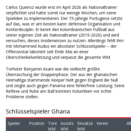
Carlos Queiroz wurde erst im April 2026 als Nationaltrainer
verpflichtet und hatte somit nur wenige Wochen, um seine
Spielidee zu implementieren. Der 73-jährige Portugiese setzte
auf das, was er am besten kann: defensive Organisation und
Konterdisziplin. Er kennt den kolumbianischen Fußball aus
seiner eigenen Zeit als Nationaltrainer (2019-2020) und wird
versuchen, dieses Insiderwissen zu nutzen. Allerdings fehlt ihm
mit Mohammed Kudus ein absoluter Schlüsselspieler – der
Offensivstar laboriert seit Ende Mai an einer
Oberschenkelverletzung und verpasst die gesamte WM.
Torhüter Benjamin Asare war die vielleicht größte
Überraschung der Gruppenphase. Der aus der ghanaischen
Heimatliga stammende Keeper hielt gegen England die Null
und zeigte auch gegen Panama eine fehlerfreie Leistung. Seine
Reflexe und Ruhe am Ball könnten Kolumbien vor echte
Probleme stellen.
Schlüsselspieler Ghana
Spieler
Position
Tore
Assists
Einsätze
Verein
Al
WM
WM
WM