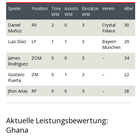
Spieler
Position
Tore
Assists
Einsätze
Verein
Alter
WM
WM
WM
Daniel
RV
2
0
3
Crystal
30
Muñoz
Palace
Luis Díaz
LF
1
1
3
Bayern
29
München
James
ZOM
0
0
3
–
34
Rodríguez
Gustavo
ZM
0
1
3
–
22
Puerta
Jhon Arias
RF
0
0
3
–
28
Aktuelle Leistungsbewertung:
Ghana