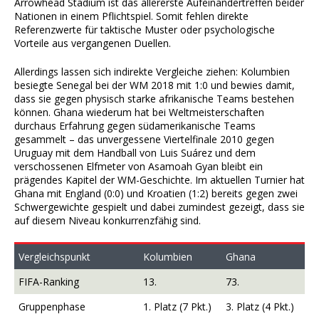
Arrowhead Stadium ist das allererste Aufeinandertreffen beider
Nationen in einem Pflichtspiel. Somit fehlen direkte
Referenzwerte für taktische Muster oder psychologische
Vorteile aus vergangenen Duellen.
Allerdings lassen sich indirekte Vergleiche ziehen: Kolumbien
besiegte Senegal bei der WM 2018 mit 1:0 und bewies damit,
dass sie gegen physisch starke afrikanische Teams bestehen
können. Ghana wiederum hat bei Weltmeisterschaften
durchaus Erfahrung gegen südamerikanische Teams
gesammelt – das unvergessene Viertelfinale 2010 gegen
Uruguay mit dem Handball von Luis Suárez und dem
verschossenen Elfmeter von Asamoah Gyan bleibt ein
prägendes Kapitel der WM-Geschichte. Im aktuellen Turnier hat
Ghana mit England (0:0) und Kroatien (1:2) bereits gegen zwei
Schwergewichte gespielt und dabei zumindest gezeigt, dass sie
auf diesem Niveau konkurrenzfähig sind.
Vergleichspunkt
Kolumbien
Ghana
FIFA-Ranking
13.
73.
Gruppenphase
1. Platz (7 Pkt.)
3. Platz (4 Pkt.)