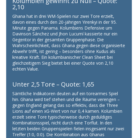
Kolumbien gewinnt zu Null – Quote:
2,10
Ghana hat in drei WM-Spielen nur zwei Tore erzielt,
davon eines durch den 20-jährigen Yirenkyi in der 95.
Minute gegen Panama. Kolumbiens Defensive um
Davinson Sánchez und Jhon Lucumí kassierte nur ein
Gegentor in der gesamten Gruppenphase. Die
Wahrscheinlichkeit, dass Ghana gegen diese organisierte
Abwehr trifft, ist gering – besonders ohne Kudus als
kreative Kraft. Ein kolumbianischer Clean Sheet bei
gleichzeitigem Sieg bietet bei einer Quote von 2,10
echten Value.
Unter 2,5 Tore – Quote: 1,65
Sämtliche Indikatoren deuten auf ein torearmes Spiel
hin. Ghana wird tief stehen und die Räume verengen –
gegen England gelang das so effektiv, dass die Three
Lions auf einen xG-Wert von nur 0,4 kamen. Kolumbien
erzielt seine Tore typischerweise durch geduldiges
Kombinationsspiel, nicht durch eine Torflut. In den
letzten beiden Gruppenspielen fielen insgesamt nur zwei
Treffer (1:0, 0:0). Die Kombination aus Ghanas