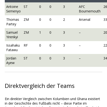
Antoine
ST
0
0
3
AFC
2
Semenyo
Bournemouth
Thomas
ZM
0
0
2
Arsenal
3
Partey
Samuel
ZM
1
0
3
–
2
Yirenkyi
Issahaku
RF
0
0
3
–
2
Fatawu
Jordan
ST
0
0
3
–
3
Ayew
Direktvergleich der Teams
Ein direkter Vergleich zwischen Kolumbien und Ghana existiert
in der Geschichte des Fußballs nicht – diese Partie im