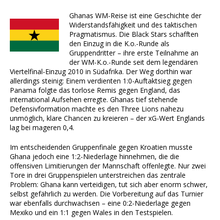
Ghanas WM-Reise ist eine Geschichte der
Widerstandsfähigkeit und des taktischen
Pragmatismus. Die Black Stars schafften
den Einzug in die K.o.-Runde als
Gruppendritter – ihre erste Teilnahme an
der WM-K.o.-Runde seit dem legendären
Viertelfinal-Einzug 2010 in Südafrika. Der Weg dorthin war
allerdings steinig: Einem verdienten 1:0-Auftaktsieg gegen
Panama folgte das torlose Remis gegen England, das
international Aufsehen erregte. Ghanas tief stehende
Defensivformation machte es den Three Lions nahezu
unmöglich, klare Chancen zu kreieren – der xG-Wert Englands
lag bei mageren 0,4.
Im entscheidenden Gruppenfinale gegen Kroatien musste
Ghana jedoch eine 1:2-Niederlage hinnehmen, die die
offensiven Limitierungen der Mannschaft offenlegte. Nur zwei
Tore in drei Gruppenspielen unterstreichen das zentrale
Problem: Ghana kann verteidigen, tut sich aber enorm schwer,
selbst gefährlich zu werden. Die Vorbereitung auf das Turnier
war ebenfalls durchwachsen – eine 0:2-Niederlage gegen
Mexiko und ein 1:1 gegen Wales in den Testspielen.