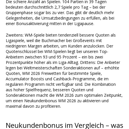
Die schiere Anzahl an Spielen. 104 Partien in 39 Tagen
bedeuten durchschnittlich 2,7 Spiele pro Tag – bei der
Gruppenphase sogar bis zu vier. Das gibt dir deutlich mehr
Gelegenheiten, die Umsatzbedingungen zu erfüllen, als bei
einer Bonusaktivierung mitten in der Ligapause.
Zweitens: WM-Spiele bieten tendenziell bessere Quoten als
Ligaspiele, weil die Buchmacher bei Großevents mit
niedrigeren Margen arbeiten, um Kunden anzulocken. Der
Quotenschlüssel bei WM-Spielen liegt bei unseren Top-
Anbietern zwischen 93 und 95 Prozent – ein bis zwei
Prozentpunkte höher als im Liga-Alltag. Drittens: Die Anbieter
legen bei Weltmeisterschaften Sonderaktionen auf – erhöhte
Quoten, WM 2026 Freiwetten für bestimmte Spiele,
Accumulator Boosts und Cashback-Programme, die im
regulären Programm nicht verfügbar sind. Die Kombination
aus hoher Spielfrequenz, besseren Quoten und
Sonderaktionen macht die WM 2026 zum optimalen Zeitpunkt,
um einen Neukundenbonus WM 2026 zu aktivieren und
maximal davon zu profitieren.
Neukundenbonus im Vergleich – was