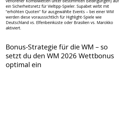
verlorener Kombiwetten unter bestimmten Bedingungen) auf
ein Sicherheitsnetz für Vieltipp-Spieler. Supabet wirbt mit
“erhöhten Quoten” für ausgewählte Events – bei einer WM
werden diese voraussichtlich für Highlight-Spiele wie
Deutschland vs. Elfenbeinküste oder Brasilien vs. Marokko
aktiviert.
Bonus-Strategie für die WM – so
setzt du den WM 2026 Wettbonus
optimal ein