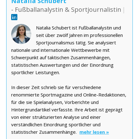
Natalia Schubert
- Fußballanalystin & Sportjournalistin
|
Natalia Schubert ist Fußballanalystin und
seit über zwölf Jahren im professionellen
Sportjournalismus tätig. Sie analysiert
nationale und internationale Wettbewerbe mit
Schwerpunkt auf taktischen Zusammenhängen,
statistischen Auswertungen und der Einordnung
sportlicher Leistungen.
In dieser Zeit schrieb sie für verschiedene
renommierte Sportmagazine und Online-Redaktionen,
für die sie Spielanalysen, Vorberichte und
Hintergrundartikel verfasste. Ihre Arbeit ist geprägt
von einer strukturierten Analyse und einer
verständlichen Einordnung sportlicher und
statistischer Zusammenhänge.
mehr lesen »