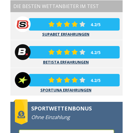
DIE BESTEN WETTANBIETER IM TEST
4.2/5
SUPABET ERFAHRUNGEN
4.2/5
BETISTA ERFAHRUNGEN
4.2/5
SPORTUNA ERFAHRUNGEN
SPORTWETTENBONUS
Ohne Einzahlung