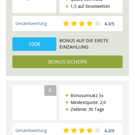
1,5 auf Einzelwetten
Gesamtwertung
4.2/5
BONUS AUF DIE ERSTE
100€
EINZAHLUNG
BONUS SICHERN
6.
Bonusumsatz 5x
Mindestquote: 2,0
Zeitlimit: 30 Tage
Gesamtwertung
4.2/5