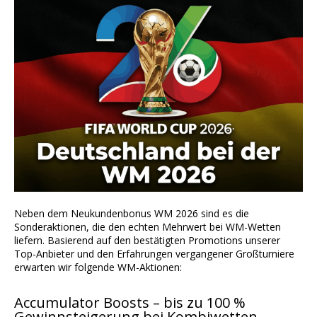
Neben dem Neukundenbonus WM 2026 sind es die
Sonderaktionen, die den echten Mehrwert bei WM-Wetten
liefern. Basierend auf den bestätigten Promotions unserer
Top-Anbieter und den Erfahrungen vergangener Großturniere
erwarten wir folgende WM-Aktionen:
Accumulator Boosts – bis zu 100 %
Gewinnsteigerung bei Kombiwetten