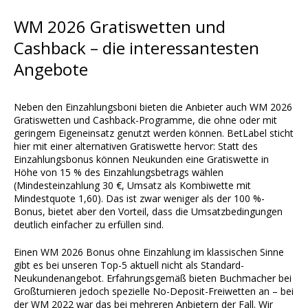
WM 2026 Gratiswetten und
Cashback – die interessantesten
Angebote
Neben den Einzahlungsboni bieten die Anbieter auch WM 2026
Gratiswetten und Cashback-Programme, die ohne oder mit
geringem Eigeneinsatz genutzt werden können. BetLabel sticht
hier mit einer alternativen Gratiswette hervor: Statt des
Einzahlungsbonus können Neukunden eine Gratiswette in
Höhe von 15 % des Einzahlungsbetrags wählen
(Mindesteinzahlung 30 €, Umsatz als Kombiwette mit
Mindestquote 1,60). Das ist zwar weniger als der 100 %-
Bonus, bietet aber den Vorteil, dass die Umsatzbedingungen
deutlich einfacher zu erfüllen sind.
Einen WM 2026 Bonus ohne Einzahlung im klassischen Sinne
gibt es bei unseren Top-5 aktuell nicht als Standard-
Neukundenangebot. Erfahrungsgemäß bieten Buchmacher bei
Großturnieren jedoch spezielle No-Deposit-Freiwetten an – bei
der WM 2022 war das bei mehreren Anbietern der Fall. Wir