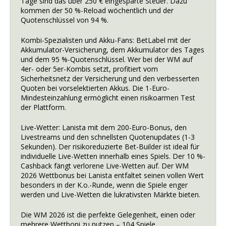
Tage sind das über 250 € eingesparte Steuer. Dazu
kommen der 50 %-Reload wöchentlich und der
Quotenschlüssel von 94 %.
Kombi-Spezialisten und Akku-Fans: BetLabel mit der
Akkumulator-Versicherung, dem Akkumulator des Tages
und dem 95 %-Quotenschlüssel. Wer bei der WM auf
4er- oder 5er-Kombis setzt, profitiert vom
Sicherheitsnetz der Versicherung und den verbesserten
Quoten bei vorselektierten Akkus. Die 1-Euro-
Mindesteinzahlung ermöglicht einen risikoarmen Test
der Plattform.
Live-Wetter: Lanista mit dem 200-Euro-Bonus, den
Livestreams und den schnellsten Quotenupdates (1-3
Sekunden). Der risikoreduzierte Bet-Builder ist ideal für
individuelle Live-Wetten innerhalb eines Spiels. Der 10 %-
Cashback fängt verlorene Live-Wetten auf. Der WM
2026 Wettbonus bei Lanista entfaltet seinen vollen Wert
besonders in der K.o.-Runde, wenn die Spiele enger
werden und Live-Wetten die lukrativsten Märkte bieten.
Die WM 2026 ist die perfekte Gelegenheit, einen oder
mehrere Wettboni zu nutzen – 104 Spiele,