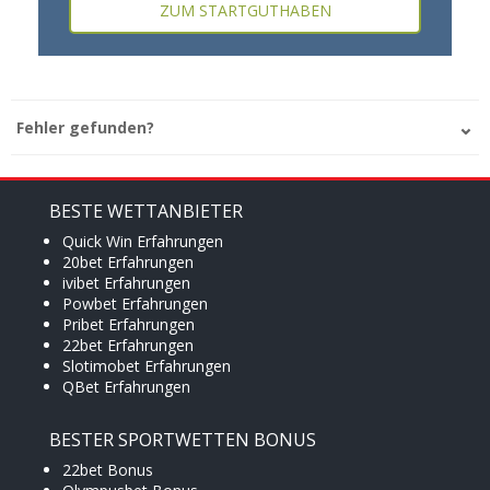
ZUM STARTGUTHABEN
Fehler gefunden?
BESTE WETTANBIETER
Quick Win Erfahrungen
20bet Erfahrungen
ivibet Erfahrungen
Powbet Erfahrungen
Pribet Erfahrungen
22bet Erfahrungen
Slotimobet Erfahrungen
QBet Erfahrungen
BESTER SPORTWETTEN BONUS
22bet Bonus