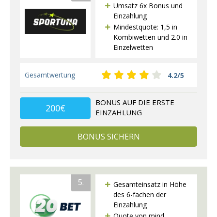
Umsatz 6x Bonus und
Einzahlung
Mindestquote: 1,5 in
Kombiwetten und 2.0 in
Einzelwetten
Gesamtwertung
4.2/5
BONUS AUF DIE ERSTE
200€
EINZAHLUNG
BONUS SICHERN
5.
Gesamteinsatz in Höhe
des 6-fachen der
Einzahlung
Quote von mind.