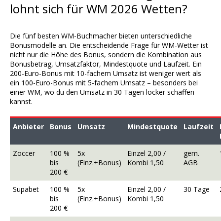
lohnt sich für WM 2026 Wetten?
Die fünf besten WM-Buchmacher bieten unterschiedliche
Bonusmodelle an. Die entscheidende Frage für WM-Wetter ist
nicht nur die Höhe des Bonus, sondern die Kombination aus
Bonusbetrag, Umsatzfaktor, Mindestquote und Laufzeit. Ein
200-Euro-Bonus mit 10-fachem Umsatz ist weniger wert als
ein 100-Euro-Bonus mit 5-fachem Umsatz – besonders bei
einer WM, wo du den Umsatz in 30 Tagen locker schaffen
kannst.
Anbieter
Bonus
Umsatz
Mindestquote
Laufzeit
Zoccer
100 %
5x
Einzel 2,00 /
gem.
bis
(Einz.+Bonus)
Kombi 1,50
AGB
200 €
Supabet
100 %
5x
Einzel 2,00 /
30 Tage
bis
(Einz.+Bonus)
Kombi 1,50
200 €