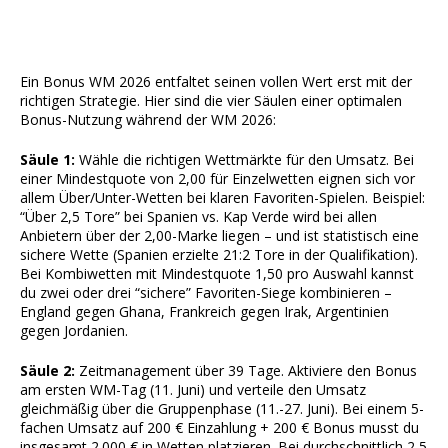
Ein Bonus WM 2026 entfaltet seinen vollen Wert erst mit der
richtigen Strategie. Hier sind die vier Säulen einer optimalen
Bonus-Nutzung während der WM 2026:
Säule 1:
Wähle die richtigen Wettmärkte für den Umsatz. Bei
einer Mindestquote von 2,00 für Einzelwetten eignen sich vor
allem Über/Unter-Wetten bei klaren Favoriten-Spielen. Beispiel:
“Über 2,5 Tore” bei Spanien vs. Kap Verde wird bei allen
Anbietern über der 2,00-Marke liegen – und ist statistisch eine
sichere Wette (Spanien erzielte 21:2 Tore in der Qualifikation).
Bei Kombiwetten mit Mindestquote 1,50 pro Auswahl kannst
du zwei oder drei “sichere” Favoriten-Siege kombinieren –
England gegen Ghana, Frankreich gegen Irak, Argentinien
gegen Jordanien.
Säule 2:
Zeitmanagement über 39 Tage. Aktiviere den Bonus
am ersten WM-Tag (11. Juni) und verteile den Umsatz
gleichmäßig über die Gruppenphase (11.-27. Juni). Bei einem 5-
fachen Umsatz auf 200 € Einzahlung + 200 € Bonus musst du
insgesamt 2.000 € in Wetten platzieren. Bei durchschnittlich 2,5