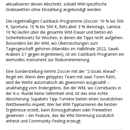
aktualisieren diesen Abschnitt, sobald WM-spezifische
Gratiswetten ohne Einzahlung angekündigt werden.
Die regelmäßigen Cashback-Programme (Zoccer: 10 % bis 500
€, Sportuna: 10 % bis 500 €, BetLabel: 3 % dienstags, Lanista:
10 %) laufen über die gesamte WM-Dauer und bieten ein
Sicherheitsnetz für Wochen, in denen die Tipps nicht aufgehen.
Besonders bei der WM, wo Überraschungen zum
Tagesgeschäft gehören (Marokko im Halbfinale 2022, Saudi-
Arabien 2:1 gegen Argentinien), ist ein Cashback-Programm ein
wertvolles Instrument zur Risikominimierung.
Eine Sonderstellung nimmt Zoccer mit der “2 Goals Ahead”-
Regel ein: Wenn dein getipptes Team mit zwei Toren führt,
wird die Wette automatisch als gewonnen ausgezahlt –
unabhängig vom Endergebnis. Bei der WM, wo Comebacks in
der K.o.-Runde keine Seltenheit sind, ist das eine echte
Absicherung. Supabets Tipp-Turniere bieten einen zusätzlichen
Wettbewerbs-Aspekt: Wer bei WM-Tippturnieren die besten
Ergebnisse erzielt, kann Bonusguthaben oder Freiwetten
gewinnen – ein Feature, das die WM-Stimmung zusätzlich
anheizt und Community-Feeling erzeugt.