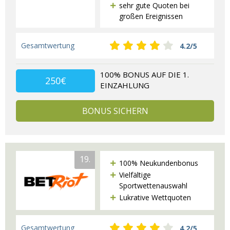
sehr gute Quoten bei
großen Ereignissen
Gesamtwertung
4.2/5
100% BONUS AUF DIE 1.
250€
EINZAHLUNG
BONUS SICHERN
19.
100% Neukundenbonus
Vielfältige
Sportwettenauswahl
Lukrative Wettquoten
Gesamtwertung
4.2/5