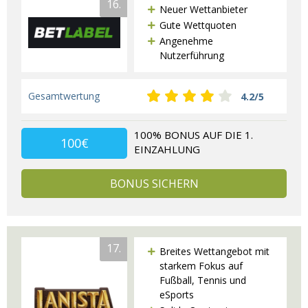
16.
Neuer Wettanbieter
Gute Wettquoten
Angenehme
Nutzerführung
Gesamtwertung
4.2/5
100% BONUS AUF DIE 1.
100€
EINZAHLUNG
BONUS SICHERN
17.
Breites Wettangebot mit
starkem Fokus auf
Fußball, Tennis und
eSports