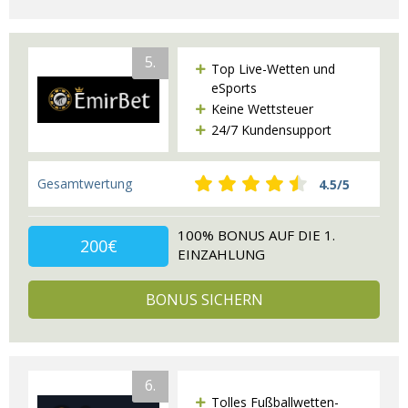
5.
Top Live-Wetten und
eSports
Keine Wettsteuer
24/7 Kundensupport
Gesamtwertung
4.5/5
100% BONUS AUF DIE 1.
200€
EINZAHLUNG
BONUS SICHERN
6.
Tolles Fußballwetten-