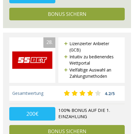
BONUS SICHERN
28.
Lizenzierter Anbieter
(GCB)
Intuitiv zu bedienendes
Wettportal
Vielfältige Auswahl an
Zahlungsmethoden
Gesamtwertung
4.2/5
100% BONUS AUF DIE 1.
200€
EINZAHLUNG
BONUS SICHERN