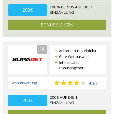
100% BONUS AUF DIE 1.
200€
EINZAHLUNG
BONUS SICHERN
14.
Anbieter aus Südafrika
Gute Wettauswahl
Interessante
Bonusangebote
Gesamtwertung
4.2/5
200€ AUF DIE 1.
200€
EINZAHLUNG