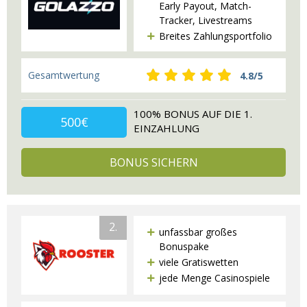
Early Payout, Match-
Tracker, Livestreams
Breites Zahlungsportfolio
Gesamtwertung
4.8/5
100% BONUS AUF DIE 1.
500€
EINZAHLUNG
BONUS SICHERN
2.
unfassbar großes
Bonuspake
viele Gratiswetten
jede Menge Casinospiele