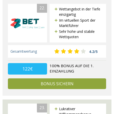
22.
Wettangebot in der Tiefe
einzigartig
Im virtuellen Sport der
Marktführer
Sehr hohe und stabile
Wettquoten
Gesamtwertung
4.2/5
100% BONUS AUF DIE 1.
122€
EINZAHLUNG
BONUS SICHERN
23.
Lukrativer