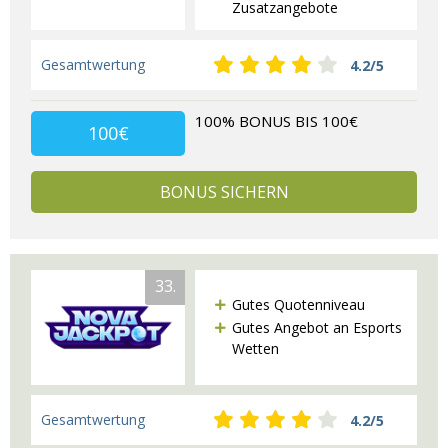
Zusatzangebote
Gesamtwertung
4.2/5
100% BONUS BIS 100€
100€
BONUS SICHERN
33.
Gutes Quotenniveau
Gutes Angebot an Esports
Wetten
Gesamtwertung
4.2/5