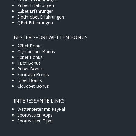
Pribet Erfahrungen
22bet Erfahrungen
Slotimobet Erfahrungen
QBet Erfahrungen
BESTER SPORTWETTEN BONUS
22bet Bonus
Olympusbet Bonus
20bet Bonus
1Bet Bonus
Pribet Bonus
Sportaza Bonus
Ivibet Bonus
Cloudbet Bonus
INTERESSANTE LINKS
Wettanbieter mit PayPal
Sportwetten Apps
Sportwetten Tipps