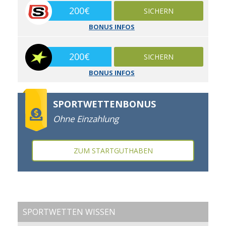
200€
SICHERN
BONUS INFOS
200€
SICHERN
BONUS INFOS
SPORTWETTENBONUS
Ohne Einzahlung
ZUM STARTGUTHABEN
SPORTWETTEN WISSEN