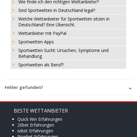
Wie finde ich den richtigen Wettanbieter?
Sind Sportwetten in Deutschland legal?
Welche Wettanbieter für Sportwetten sitzen in
Deutschland? Eine Übersicht.
Wettanbieter mit PayPal
Sportwetten Apps
Sportwetten Sucht: Ursachen, Symptome und
Behandlung
Sportwetten als Beruf?
Fehler gefunden?
BESTE WETTANBIETER
Quick Win Erfahrungen
20bet Erfahrungen
ivibet Erfahrungen
Powbet Erfahrungen