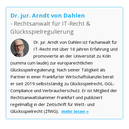
Dr. jur. Arndt von Dahlen
- Rechtsanwalt für IT-Recht &
Glücksspielregulierung
Dr. jur. Arndt von Dahlen ist Fachanwalt für
IT-Recht mit über 16 Jahren Erfahrung und
promovierte an der Universität zu Köln
(summa cum laude) zur europarechtlichen
Glücksspielregulierung. Nach seiner Tätigkeit als
Partner in einer Frankfurter Wirtschaftskanzlei berät
er seit 2019 selbstständig zu Glücksspielrecht, GGL-
Compliance und Verbraucherschutz. Er ist Mitglied der
Rechtsanwaltskammer Frankfurt und publiziert
regelmäßig in der Zeitschrift für Wett- und
Glücksspielrecht (ZfWG).
mehr lesen »