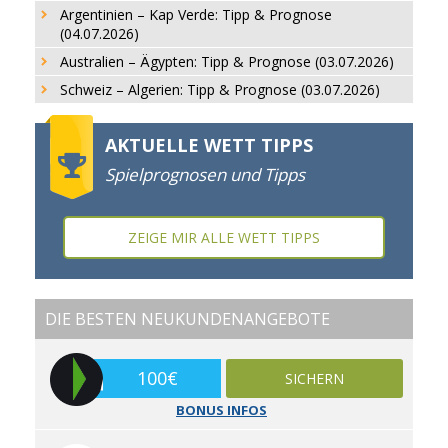
Argentinien – Kap Verde: Tipp & Prognose
(04.07.2026)
Australien – Ägypten: Tipp & Prognose (03.07.2026)
Schweiz – Algerien: Tipp & Prognose (03.07.2026)
AKTUELLE WETT TIPPS
Spielprognosen und Tipps
ZEIGE MIR ALLE WETT TIPPS
DIE BESTEN NEUKUNDENANGEBOTE
100€
SICHERN
BONUS INFOS