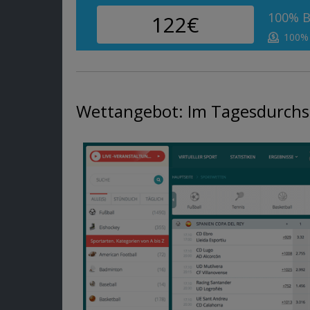
100% B
122€
100% 
Wettangebot: Im Tagesdurchsch