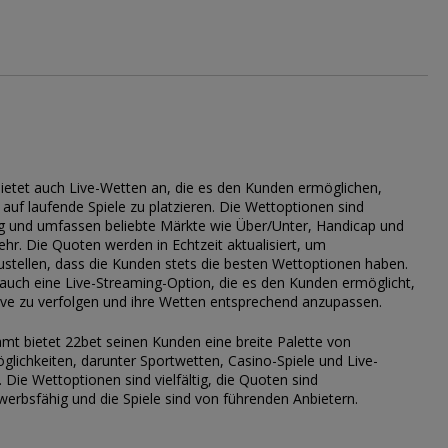
ietet auch Live-Wetten an, die es den Kunden ermöglichen,
auf laufende Spiele zu platzieren. Die Wettoptionen sind
tig und umfassen beliebte Märkte wie Über/Unter, Handicap und
ehr. Die Quoten werden in Echtzeit aktualisiert, um
ustellen, dass die Kunden stets die besten Wettoptionen haben.
 auch eine Live-Streaming-Option, die es den Kunden ermöglicht,
live zu verfolgen und ihre Wetten entsprechend anzupassen.
mt bietet 22bet seinen Kunden eine breite Palette von
lichkeiten, darunter Sportwetten, Casino-Spiele und Live-
 Die Wettoptionen sind vielfältig, die Quoten sind
erbsfähig und die Spiele sind von führenden Anbietern.