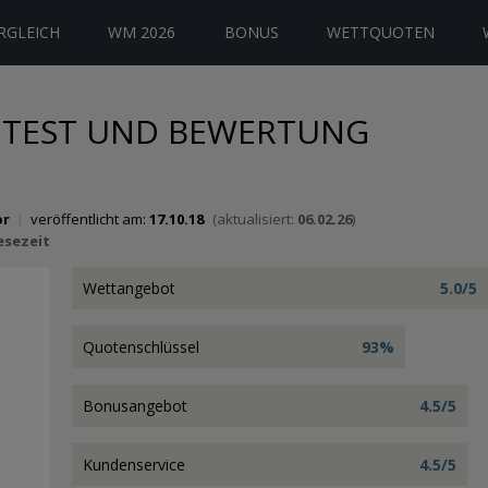
RGLEICH
WM 2026
BONUS
WETTQUOTEN
 TEST UND BEWERTUNG
or
|
veröffentlicht am:
17.10.18
(aktualisiert:
06.02.26
)
esezeit
Wettangebot
5.0/5
Quotenschlüssel
93%
Bonusangebot
4.5/5
Kundenservice
4.5/5