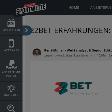
HOME
ANBIETERVE
22BET ERFAHRUNGEN:
LIVE WETTEN
René Müller - Wettanalyst & Senior Edit
WETT APPS
geprüft von
Lukas Stratmann
|
12 Min. L
ANBIETER MIT
PAYPAL
RATGEBER