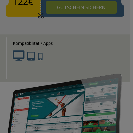
122
€
Wett Tipps für Heute
GUTSCHEIN SICHERN
Kompatibilität / Apps