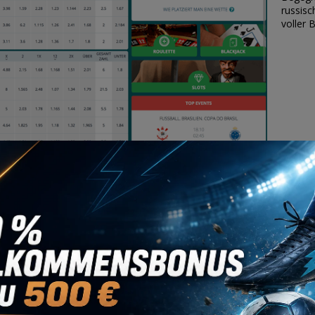
russisc
voller 
ung nach unserer Erfahrung dann von einem sehr interessanten Mix g
olleyball oder Baseball platzieren.
Damit ist das Ende der Fahnenst
Zu den absoluten Sportexoten zählen indes Surfen, Floorball,
eispielsweise bei den Politik- und den TV-Unterhaltungswetten Ein b
Herausr
beim E
Wettmä
verdie
Osteuro