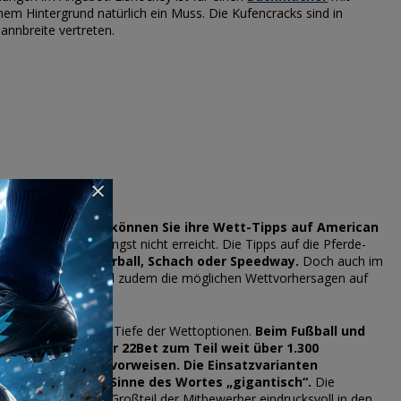
hem Hintergrund natürlich ein Muss. Die Kufencracks sind in
Bannbreite vertreten.
×
etragen.
Natürlich können Sie ihre Wett-Tipps auf American
ange aber noch längst nicht erreicht. Die Tipps auf die Pferde-
 Unihockey, Wasserball, Schach oder Speedway.
Doch auch im
esonderes Special sind zudem die möglichen Wettvorhersagen auf
agend wird’s in der Tiefe der Wettoptionen.
Beim Fußball und
ishockey kann der 22Bet zum Teil weit über 1.300
rkte pro Partie vorweisen. Die Einsatzvarianten
nen im wahrsten Sinne des Wortes „gigantisch“.
Die
päer stellen einen Großteil der Mitbewerber eindrucksvoll in den