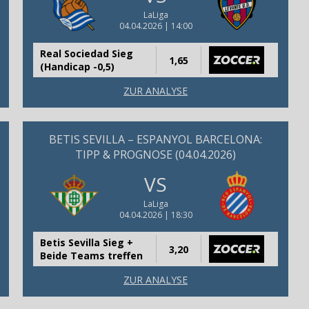
LaLiga
04.04.2026 | 14:00
Real Sociedad Sieg
1,65
(Handicap -0,5)
ZUR ANALYSE
BETIS SEVILLA – ESPANYOL BARCELONA:
TIPP & PROGNOSE (04.04.2026)
VS
LaLiga
04.04.2026 | 18:30
Betis Sevilla Sieg +
3,20
Beide Teams treffen
ZUR ANALYSE