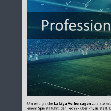
Um erfolgreiche
La Liga Vorhersagen
zu erstellen
einem Spielstil führt, der Technik über Physis stell