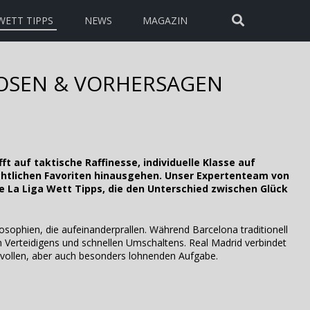
WETT TIPPS
NEWS
MAGAZIN
NOSEN & VORHERSAGEN
Startseite
Die besten Wettanbieter 2024
1
Sport Magazin
fft auf taktische Raffinesse, individuelle Klasse auf
sichtlichen Favoriten hinausgehen. Unser Expertenteam von
rte La Liga Wett Tipps, die den Unterschied zwischen Glück
Sportwetten ohne OASIS |
Wettanbieter ohne OASIS im
Vergleich 2026
osophien, die aufeinanderprallen. Während Barcelona traditionell
n Verteidigens und schnellen Umschaltens. Real Madrid verbindet
Neue Wettanbieter
vollen, aber auch besonders lohnenden Aufgabe.
Sportwetten Apps