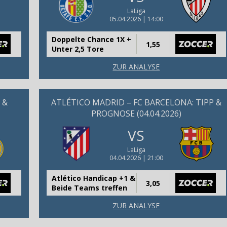
LaLiga
05.04.2026 | 14:00
Doppelte Chance 1X +
1,55
Unter 2,5 Tore
ZUR ANALYSE
 &
ATLÉTICO MADRID – FC BARCELONA: TIPP &
PROGNOSE (04.04.2026)
VS
LaLiga
04.04.2026 | 21:00
Atlético Handicap +1 &
3,05
Beide Teams treffen
ZUR ANALYSE