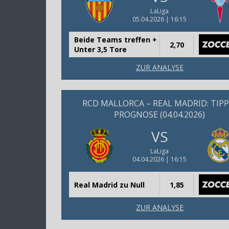
LaLiga
05.04.2026 | 16:15
Beide Teams treffen +
2,70
Unter 3,5 Tore
ZUR ANALYSE
RCD MALLORCA – REAL MADRID: TIPP
PROGNOSE (04.04.2026)
VS
LaLiga
04.04.2026 | 16:15
Real Madrid zu Null
1,85
ZUR ANALYSE