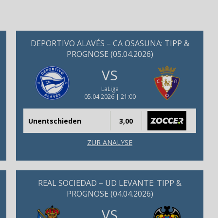
Wett Tipps für Heute
DEPORTIVO ALAVÉS – CA OSASUNA: TIPP &
PROGNOSE (05.04.2026)
VS
LaLiga
05.04.2026 | 21:00
Unentschieden
3,00
ZUR ANALYSE
REAL SOCIEDAD – UD LEVANTE: TIPP &
PROGNOSE (04.04.2026)
VS