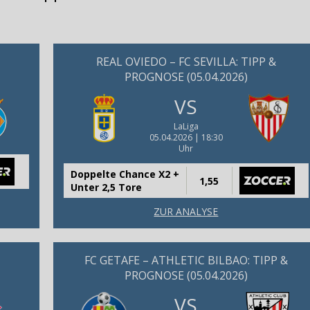
REAL OVIEDO – FC SEVILLA: TIPP &
PROGNOSE (05.04.2026)
VS
LaLiga
05.04.2026 | 18:30
Uhr
Doppelte Chance X2 +
1,55
Unter 2,5 Tore
ZUR ANALYSE
FC GETAFE – ATHLETIC BILBAO: TIPP &
PROGNOSE (05.04.2026)
VS