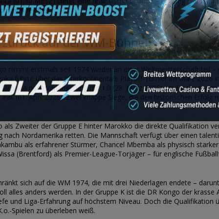
nta (01:30 MESZ) bietet eine realistische Chance – ein Sieg hier könnt
rkommen reichen.
4 zurück auf der WM-Bühne
o nimmt erstmals seit 1974 wieder an einer Weltmeisterschaft teil –
ika führte über das interkontinentale Playoff-Turnier im März 2026 i
 Jamaika nach Verlängerung mit 1:0 (28. März 2026), im Finale gewa
rak (01. April 2026). Zwei knappe Siege, die den historischen Erfolg 
.
o als Zweiter der Gruppe E hinter Marokko die direkte Qualifikation ve
 nach Nordamerika retten. Die Mannschaft verfügt über einen talent
 Bakambu als erfahrener Stürmer, Chancel Mbemba als physisch starker
issa (Brentford) als Premier-League-Torjäger – für englische Fußball
änkt sich auf die WM 1974, die mit drei Niederlagen endete – darun
soll alles anders werden. In der Gruppe K ist die DR Kongo der krasse
efe und Liga-Erfahrung auf höchstem Niveau. Doch die Qualifikation 
K.o.-Spielen zu überleben weiß.