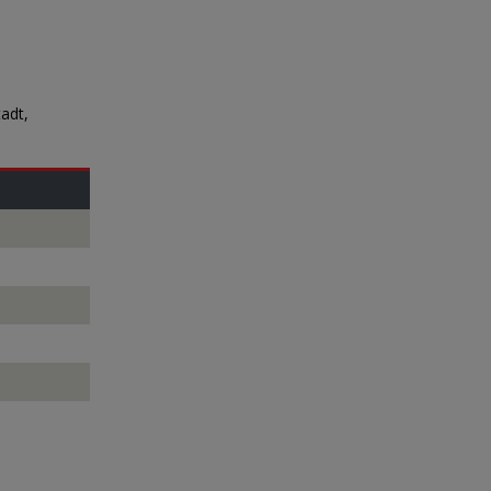
tadt,