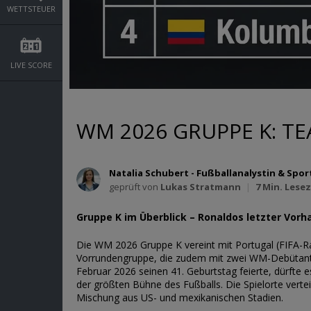
WETTSTEUER
LIVE SCORE
WM 2026 GRUPPE K: T
Natalia Schubert - Fußballanalystin & Spor
geprüft von
Lukas Stratmann
|
7 Min. Lesez
Gruppe K im Überblick – Ronaldos letzter Vor
Die WM 2026 Gruppe K vereint mit Portugal (FIFA-R
Vorrundengruppe, die zudem mit zwei WM-Debütanten
Februar 2026 seinen 41. Geburtstag feierte, dürfte e
der größten Bühne des Fußballs. Die Spielorte verte
Mischung aus US- und mexikanischen Stadien.