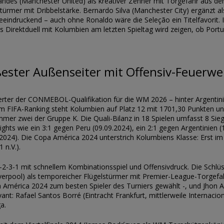
andes (Manchester United) als kreativer Zehner mit Torgefahr aus dem
türmer mit Dribbelstärke. Bernardo Silva (Manchester City) ergänzt al
 beeindruckend – auch ohne Ronaldo wäre die Seleção ein Titelfavorit. 
s Direktduell mit Kolumbien am letzten Spieltag wird zeigen, ob Port
ester Außenseiter mit Offensiv-Feuerwe
Vierter der CONMEBOL-Qualifikation für die WM 2026 – hinter Argentin
 Im FIFA-Ranking steht Kolumbien auf Platz 12 mit 1701,30 Punkten un
mmer zwei der Gruppe K. Die Quali-Bilanz in 18 Spielen umfasst 8 Sie
ights wie ein 3:1 gegen Peru (09.09.2024), ein 2:1 gegen Argentinien (
.2024). Die Copa América 2024 unterstrich Kolumbiens Klasse: Erst im
 n.V.).
2-3-1 mit schnellem Kombinationsspiel und Offensivdruck. Die Schlüs
iverpool) als temporeicher Flügelstürmer mit Premier-League-Torgefa
 América 2024 zum besten Spieler des Turniers gewählt -, und Jhon Ar
vant: Rafael Santos Borré (Eintracht Frankfurt, mittlerweile Internacio
a.