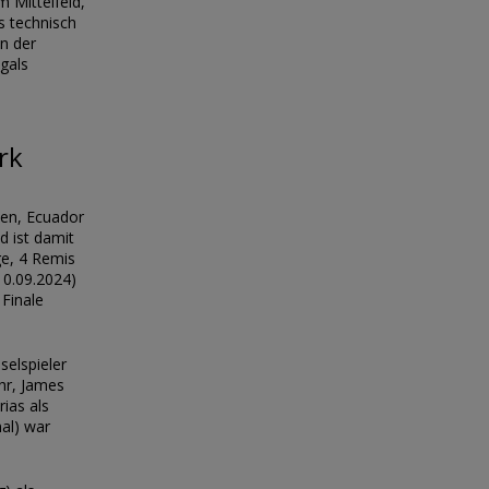
 Mittelfeld,
s technisch
In der
ugals
rk
ien, Ecuador
d ist damit
ge, 4 Remis
10.09.2024)
 Finale
selspieler
hr, James
ias als
nal) war