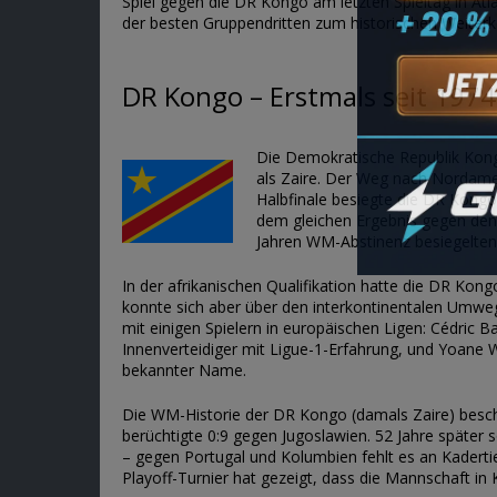
Spiel gegen die DR Kongo am letzten Spieltag in Atla
der besten Gruppendritten zum historischen Weite
DR Kongo – Erstmals seit 197
Die Demokratische Republik Kong
als Zaire. Der Weg nach Nordamer
Halbfinale besiegte die DR Kongo
dem gleichen Ergebnis gegen den I
Jahren WM-Abstinenz besiegelten
In der afrikanischen Qualifikation hatte die DR Kong
konnte sich aber über den interkontinentalen Umweg
mit einigen Spielern in europäischen Ligen: Cédric
Innenverteidiger mit Ligue-1-Erfahrung, und Yoane W
bekannter Name.
Die WM-Historie der DR Kongo (damals Zaire) beschr
berüchtigte 0:9 gegen Jugoslawien. 52 Jahre später 
– gegen Portugal und Kolumbien fehlt es an Kaderti
Playoff-Turnier hat gezeigt, dass die Mannschaft in 