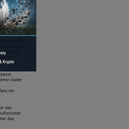
e als einer
 damals noch
n Mexiko: Im
nn man mit
nach 52
rpasst,
ierten Kader
fans ein
ter das
 Außenseiter
über das