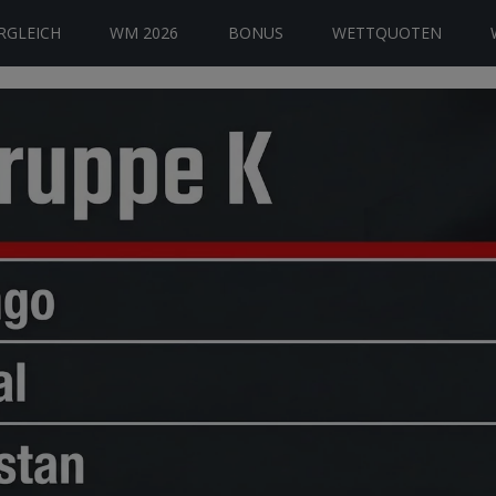
RGLEICH
WM 2026
BONUS
WETTQUOTEN