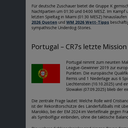
Für deutsche Zuschauer bietet die Gruppe K gemisc
Nachtpartien um 01:30 und 04:00 MESZ. Im Kampf u
letzten Spieltag in Miami (01:30 MESZ) hinauslauf
2026 Quoten
und
WM 2026 Wett-Tipps
beschäftig
sympathische Underdog-Stories.
Portugal – CR7s letzte Missi
Portugal nimmt zum neunten Mal a
League-Gewinner 2019 zur europäi
Punkten. Die europäische Qualifi
Remis und 1 Niederlage aus 6 Spie
Liechtenstein (10.10.2025) und ei
Slowakei (07.09.2025) blieb der e
Die zentrale Frage lautet: Welche Rolle wird Cristian
ist der Rekordtorschütze des Länderfußballs mit üb
Marokko, bei der EM 2024 im Viertelfinale gegen Fra
als Symbolfigur einbinden, ohne die taktische Balan