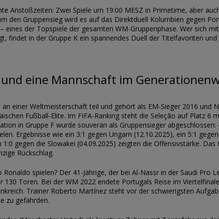
hte Anstoßzeiten: Zwei Spiele um 19:00 MESZ in Primetime, aber auc
m den Gruppensieg wird es auf das Direktduell Kolumbien gegen Po
en – eines der Topspiele der gesamten WM-Gruppenphase. Wer sich mi
t, findet in der Gruppe K ein spannendes Duell der Titelfavoriten und
on und eine Mannschaft im Generationen
n einer Weltmeisterschaft teil und gehört als EM-Sieger 2016 und N
schen Fußball-Elite. Im FIFA-Ranking steht die Seleção auf Platz 6 m
kation in Gruppe F wurde souverän als Gruppensieger abgeschlossen: 
len. Ergebnisse wie ein 3:1 gegen Ungarn (12.10.2025), ein 5:1 gegen
n 1:0 gegen die Slowakei (04.09.2025) zeigten die Offensivstärke. Das 
inzige Rückschlag.
o Ronaldo spielen? Der 41-Jährige, der bei Al-Nassr in der Saudi Pro L
er 130 Toren. Bei der WM 2022 endete Portugals Reise im Viertelfinal
nkreich. Trainer Roberto Martínez steht vor der schwierigsten Aufga
ce zu gefährden.