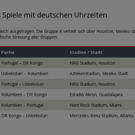
s Spiele mit deutschen Uhrzeiten
gleich ausgetragen. Die Gruppe K verteilt sich über Houston, Mexiko-S
ische Streuung aller Gruppen.
Partie
Stadion / Stadt
Portugal – DR Kongo
NRG Stadium, Houston
Usbekistan – Kolumbien
Aztekenstadion, Mexiko-Stadt
Portugal – Usbekistan
NRG Stadium, Houston
Kolumbien – DR Kongo
Estadio Akron, Guadalajara
Kolumbien – Portugal
Hard Rock Stadium, Miami
DR Kongo – Usbekistan
Mercedes-Benz Stadium, Atlanta