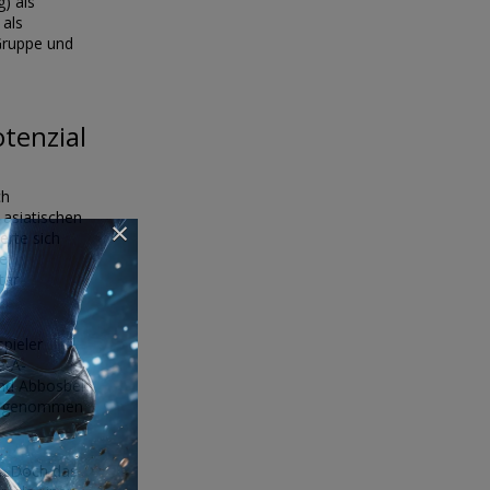
) als
 als
 Gruppe und
tenzial
ch
 asiatischen
×
erte sich
de
tar
spieler
e-A-
 und Abbosbek
ung genommen
n. Doch das