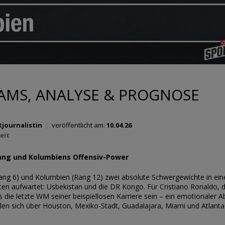
EAMS, ANALYSE & PROGNOSE
tjournalistin
|
veröffentlicht am:
10.04.26
eit
hang und Kolumbiens Offensiv-Power
ang 6) und Kolumbien (Rang 12) zwei absolute Schwergewichte in ein
 aufwartet: Usbekistan und die DR Kongo. Für Cristiano Ronaldo, d
s die letzte WM seiner beispiellosen Karriere sein – ein emotionaler A
ilen sich über Houston, Mexiko-Stadt, Guadalajara, Miami und Atlanta