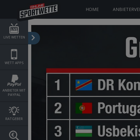
HOME
ANBIETERVE
LIVE WETTEN
WETT APPS
ANBIETER MIT
PAYPAL
RATGEBER