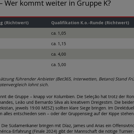
– Wer kommt weiter in Gruppe K?
g (Richtwert)
Qualifikation K.o.-Runde (Richtwert)
ca. 1,05
ca. 1,15
ca. 4,00
ca. 5,00
tzung führender Anbieter (Bet365, Interwetten, Betano) Stand Fr
otenvergleich lohnt sich.
nt die Gruppe – knapp vor Kolumbien. Die Seleção hat trotz der Ro
nandes, Leão und Bernardo Silva als kreativem Dreigestirn. Die beide
stan, jeweils 19:00 MESZ) sollten klare Siege bringen. Im Direktdue
alles entschieden sein – oder der Gruppensieg auf der Kippe stehen
Die Südamerikaner bringen mit Díaz, James und Arias ein Offensivtrio
rica-Erfahrung (Finale 2024) gibt der Mannschaft die nötige Turnie