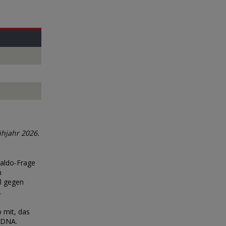
ühjahr 2026.
naldo-Frage
n
ll gegen
.
 mit, das
r-DNA.