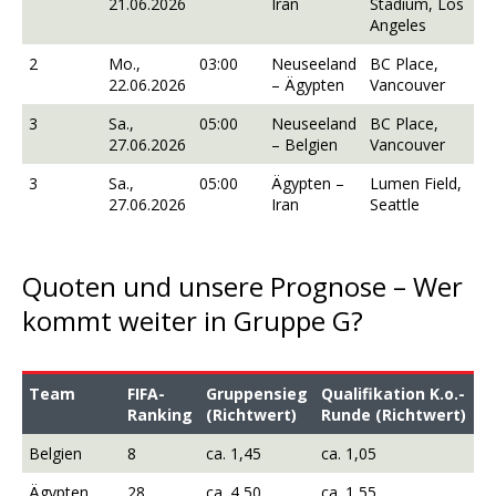
21.06.2026
Iran
Stadium, Los
Angeles
2
Mo.,
03:00
Neuseeland
BC Place,
22.06.2026
– Ägypten
Vancouver
3
Sa.,
05:00
Neuseeland
BC Place,
27.06.2026
– Belgien
Vancouver
3
Sa.,
05:00
Ägypten –
Lumen Field,
27.06.2026
Iran
Seattle
Quoten und unsere Prognose – Wer
kommt weiter in Gruppe G?
Team
FIFA-
Gruppensieg
Qualifikation K.o.-
Ranking
(Richtwert)
Runde (Richtwert)
Belgien
8
ca. 1,45
ca. 1,05
Ägypten
28
ca. 4,50
ca. 1,55