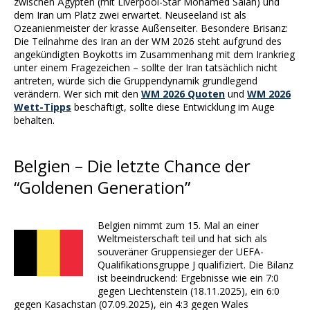
zwischen Ägypten (mit Liverpool-Star Mohamed Salah) und
dem Iran um Platz zwei erwartet. Neuseeland ist als
Ozeanienmeister der krasse Außenseiter. Besondere Brisanz:
Die Teilnahme des Iran an der WM 2026 steht aufgrund des
angekündigten Boykotts im Zusammenhang mit dem Irankrieg
unter einem Fragezeichen – sollte der Iran tatsächlich nicht
antreten, würde sich die Gruppendynamik grundlegend
verändern. Wer sich mit den
WM 2026 Quoten
und
WM 2026
Wett-Tipps
beschäftigt, sollte diese Entwicklung im Auge
behalten.
Belgien – Die letzte Chance der
“Goldenen Generation”
Belgien nimmt zum 15. Mal an einer
Weltmeisterschaft teil und hat sich als
souveräner Gruppensieger der UEFA-
Qualifikationsgruppe J qualifiziert. Die Bilanz
ist beeindruckend: Ergebnisse wie ein 7:0
gegen Liechtenstein (18.11.2025), ein 6:0
gegen Kasachstan (07.09.2025), ein 4:3 gegen Wales