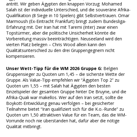
antritt. Wir geben Ägypten den knappen Vorzug: Mohamed
Salah ist der individuelle Unterschied, und die souveräne Afrika-
Qualifikation (8 Siege in 10 Spielen) gibt Selbstvertrauen. Omar
Marmoush (Ex-Eintracht Frankfurt) bringt zudem Bundesliga-
Erfahrung mit. Der Iran hat mit Taremi (Inter) zwar einen
Topstürmer, aber die politische Unsicherheit könnte die
Vorbereitung massiv beeinträchtigen. Neuseeland wird den
vierten Platz belegen – Chris Wood allein kann den
Qualitätsunterschied zu den drei Gruppengegnern nicht
kompensieren.
Unser Wett-Tipp für die WM 2026 Gruppe G:
Belgien
Gruppensieger zu Quoten um 1,45 – die sicherste Wette der
Gruppe. Als Value-Tipp empfehlen wir “Ägypten Top 2” zu
Quoten um 1,55 – mit Salah hat Ägypten den besten
Einzelspieler der gesamten Gruppe hinter De Bruyne, und die
Afrika-Quali war makellos. Wer auf den Iran setzt, sollte die
Boykott-Entwicklung genau verfolgen – bei gesicherter
Teilnahme bietet “Iran qualifiziert sich für die K.o.-Runde” zu
Quoten um 1,50 attraktiven Value für ein Team, das die WM-
Vorrunde noch nie überstanden hat, dafür aber die nötige
Qualität mitbringt.