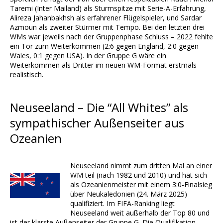
Taremi (Inter Mailand) als Sturmspitze mit Serie-A-Erfahrung,
Alireza Jahanbakhsh als erfahrener Flügelspieler, und Sardar
Azmoun als zweiter Stürmer mit Tempo. Bei den letzten drei
WMs war jeweils nach der Gruppenphase Schluss – 2022 fehlte
ein Tor zum Weiterkommen (2:6 gegen England, 2:0 gegen
Wales, 0:1 gegen USA). In der Gruppe G wäre ein
Weiterkommen als Dritter im neuen WM-Format erstmals
realistisch.
Neuseeland – Die “All Whites” als
sympathischer Außenseiter aus
Ozeanien
Neuseeland nimmt zum dritten Mal an einer
WM teil (nach 1982 und 2010) und hat sich
als Ozeanienmeister mit einem 3:0-Finalsieg
über Neukaledonien (24. März 2025)
qualifiziert. Im FIFA-Ranking liegt
Neuseeland weit außerhalb der Top 80 und
ist der klarste Außenseiter der Gruppe G. Die Qualifikation