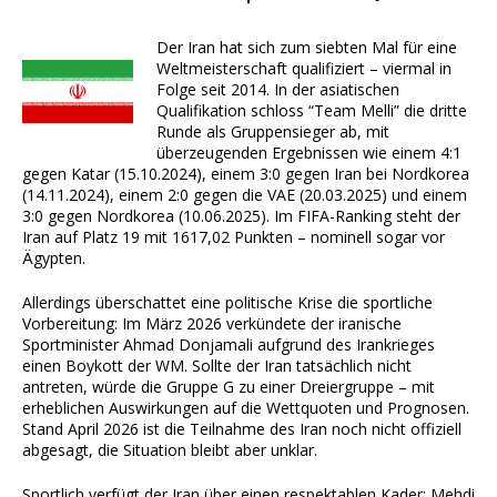
Der Iran hat sich zum siebten Mal für eine
Weltmeisterschaft qualifiziert – viermal in
Folge seit 2014. In der asiatischen
Qualifikation schloss “Team Melli” die dritte
Runde als Gruppensieger ab, mit
überzeugenden Ergebnissen wie einem 4:1
gegen Katar (15.10.2024), einem 3:0 gegen Iran bei Nordkorea
(14.11.2024), einem 2:0 gegen die VAE (20.03.2025) und einem
3:0 gegen Nordkorea (10.06.2025). Im FIFA-Ranking steht der
Iran auf Platz 19 mit 1617,02 Punkten – nominell sogar vor
Ägypten.
Allerdings überschattet eine politische Krise die sportliche
Vorbereitung: Im März 2026 verkündete der iranische
Sportminister Ahmad Donjamali aufgrund des Irankrieges
einen Boykott der WM. Sollte der Iran tatsächlich nicht
antreten, würde die Gruppe G zu einer Dreiergruppe – mit
erheblichen Auswirkungen auf die Wettquoten und Prognosen.
Stand April 2026 ist die Teilnahme des Iran noch nicht offiziell
abgesagt, die Situation bleibt aber unklar.
Sportlich verfügt der Iran über einen respektablen Kader: Mehdi