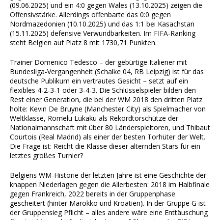
(09.06.2025) und ein 4:0 gegen Wales (13.10.2025) zeigen die
Offensivstärke. Allerdings offenbarte das 0:0 gegen
Nordmazedonien (10.10.2025) und das 1:1 bei Kasachstan
(15.11.2025) defensive Verwundbarkeiten. Im FIFA-Ranking
steht Belgien auf Platz 8 mit 1730,71 Punkten.
Trainer Domenico Tedesco – der gebürtige Italiener mit
Bundesliga-Vergangenheit (Schalke 04, RB Leipzig) ist für das
deutsche Publikum ein vertrautes Gesicht – setzt auf ein
flexibles 4-2-3-1 oder 3-4-3. Die Schlüsselspieler bilden den
Rest einer Generation, die bei der WM 2018 den dritten Platz
holte: Kevin De Bruyne (Manchester City) als Spielmacher von
Weltklasse, Romelu Lukaku als Rekordtorschütze der
Nationalmannschaft mit über 80 Länderspieltoren, und Thibaut
Courtois (Real Madrid) als einer der besten Torhüter der Welt.
Die Frage ist: Reicht die Klasse dieser alternden Stars für ein
letztes großes Turnier?
Belgiens WM-Historie der letzten Jahre ist eine Geschichte der
knappen Niederlagen gegen die Allerbesten: 2018 im Halbfinale
gegen Frankreich, 2022 bereits in der Gruppenphase
gescheitert (hinter Marokko und Kroatien). In der Gruppe G ist
der Gruppensieg Pflicht – alles andere wäre eine Enttäuschung