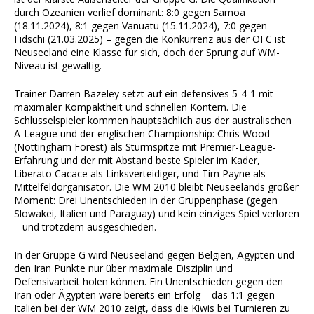
durch Ozeanien verlief dominant: 8:0 gegen Samoa
(18.11.2024), 8:1 gegen Vanuatu (15.11.2024), 7:0 gegen
Fidschi (21.03.2025) – gegen die Konkurrenz aus der OFC ist
Neuseeland eine Klasse für sich, doch der Sprung auf WM-
Niveau ist gewaltig.
Trainer Darren Bazeley setzt auf ein defensives 5-4-1 mit
maximaler Kompaktheit und schnellen Kontern. Die
Schlüsselspieler kommen hauptsächlich aus der australischen
A-League und der englischen Championship: Chris Wood
(Nottingham Forest) als Sturmspitze mit Premier-League-
Erfahrung und der mit Abstand beste Spieler im Kader,
Liberato Cacace als Linksverteidiger, und Tim Payne als
Mittelfeldorganisator. Die WM 2010 bleibt Neuseelands großer
Moment: Drei Unentschieden in der Gruppenphase (gegen
Slowakei, Italien und Paraguay) und kein einziges Spiel verloren
– und trotzdem ausgeschieden.
In der Gruppe G wird Neuseeland gegen Belgien, Ägypten und
den Iran Punkte nur über maximale Disziplin und
Defensivarbeit holen können. Ein Unentschieden gegen den
Iran oder Ägypten wäre bereits ein Erfolg – das 1:1 gegen
Italien bei der WM 2010 zeigt, dass die Kiwis bei Turnieren zu