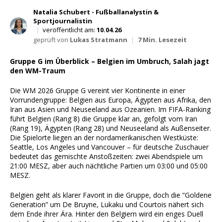
Wett Tipps für Heute
Natalia Schubert - Fußballanalystin &
Sportjournalistin
|
veröffentlicht am:
10.04.26
geprüft von
Lukas Stratmann
|
7 Min. Lesezeit
Gruppe G im Überblick – Belgien im Umbruch, Salah jagt
den WM-Traum
Die WM 2026 Gruppe G vereint vier Kontinente in einer
Vorrundengruppe: Belgien aus Europa, Ägypten aus Afrika, den
Iran aus Asien und Neuseeland aus Ozeanien. Im FIFA-Ranking
führt Belgien (Rang 8) die Gruppe klar an, gefolgt vom Iran
(Rang 19), Ägypten (Rang 28) und Neuseeland als Außenseiter.
Die Spielorte liegen an der nordamerikanischen Westküste:
Seattle, Los Angeles und Vancouver – für deutsche Zuschauer
bedeutet das gemischte Anstoßzeiten: zwei Abendspiele um
21:00 MESZ, aber auch nächtliche Partien um 03:00 und 05:00
MESZ.
Belgien geht als klarer Favorit in die Gruppe, doch die “Goldene
Generation” um De Bruyne, Lukaku und Courtois nähert sich
dem Ende ihrer Ära. Hinter den Belgiern wird ein enges Duell