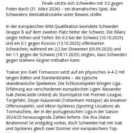
Finale setzte sich Schweden mit 3:2 gegen
Polen durch (31. März 2026) – ein dramatisches Spiel, das
Schwedens Mentalitätsstärke unter Beweis stellte.
In der europäischen WM-Qualifikation beendete Schweden
Gruppe B auf dem zweiten Platz hinter der Schweiz. Die Bilanz
zeigte Höhen und Tiefen: Ein 0:2 bei der Schweiz (10.10.2025)
und ein 0:1 gegen Kosovo (13.10.2025) offenbarten
Schwächen, während ein 2:2 bei Slowenien (05.09.2025) und
ein 1:1 gegen die Schweiz (18.11.2025) zeigten, dass Schweden
gegen stärkere Gegner mithalten kann.
Trainer Jon Dahl Tomasson setzt auf ein physisches 4-4-2 mit
langen Bällen und Standardstärke – die typische
skandinavische Spielweise. Die Schlüsselspieler bringen Liga-
Erfahrung aus verschiedenen europäischen Ligen: Alexander
Isak (Newcastle United) als Sturmspitze mit Premier-League-
Torgefahr, Dejan Kulusevski (Tottenham Hotspur) als kreativer
Offensivspieler, und Viktor Gyökeres (Sporting Lissabon) als
Tormaschine, der in der portugiesischen Liga in der Saison
2024/25 herausragende Zahlen lieferte. Die Ära Zlatan
Ibrahimović ist endgültig vorbei, doch Schweden hat mit Isak
und Gyökeres gleich zwei Stürmer von europäischem Top-