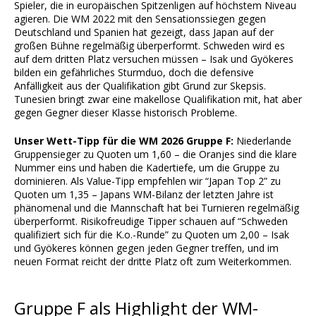
Spieler, die in europäischen Spitzenligen auf höchstem Niveau
agieren. Die WM 2022 mit den Sensationssiegen gegen
Deutschland und Spanien hat gezeigt, dass Japan auf der
großen Bühne regelmäßig überperformt. Schweden wird es
auf dem dritten Platz versuchen müssen – Isak und Gyökeres
bilden ein gefährliches Sturmduo, doch die defensive
Anfälligkeit aus der Qualifikation gibt Grund zur Skepsis.
Tunesien bringt zwar eine makellose Qualifikation mit, hat aber
gegen Gegner dieser Klasse historisch Probleme.
Unser Wett-Tipp für die WM 2026 Gruppe F:
Niederlande
Gruppensieger zu Quoten um 1,60 – die Oranjes sind die klare
Nummer eins und haben die Kadertiefe, um die Gruppe zu
dominieren. Als Value-Tipp empfehlen wir “Japan Top 2” zu
Quoten um 1,35 – Japans WM-Bilanz der letzten Jahre ist
phänomenal und die Mannschaft hat bei Turnieren regelmäßig
überperformt. Risikofreudige Tipper schauen auf “Schweden
qualifiziert sich für die K.o.-Runde” zu Quoten um 2,00 – Isak
und Gyökeres können gegen jeden Gegner treffen, und im
neuen Format reicht der dritte Platz oft zum Weiterkommen.
Gruppe F als Highlight der WM-