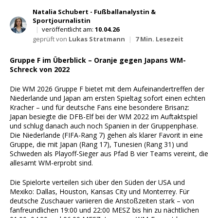
Wett Tipps für Heute
Natalia Schubert - Fußballanalystin &
Sportjournalistin
|
veröffentlicht am:
10.04.26
geprüft von
Lukas Stratmann
|
7 Min. Lesezeit
Gruppe F im Überblick – Oranje gegen Japans WM-
Schreck von 2022
Die WM 2026 Gruppe F bietet mit dem Aufeinandertreffen der
Niederlande und Japan am ersten Spieltag sofort einen echten
Kracher – und für deutsche Fans eine besondere Brisanz:
Japan besiegte die DFB-Elf bei der WM 2022 im Auftaktspiel
und schlug danach auch noch Spanien in der Gruppenphase.
Die Niederlande (FIFA-Rang 7) gehen als klarer Favorit in eine
Gruppe, die mit Japan (Rang 17), Tunesien (Rang 31) und
Schweden als Playoff-Sieger aus Pfad B vier Teams vereint, die
allesamt WM-erprobt sind.
Die Spielorte verteilen sich über den Süden der USA und
Mexiko: Dallas, Houston, Kansas City und Monterrey. Für
deutsche Zuschauer variieren die Anstoßzeiten stark – von
fanfreundlichen 19:00 und 22:00 MESZ bis hin zu nächtlichen