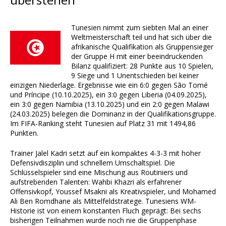
Tunesien nimmt zum siebten Mal an einer
Weltmeisterschaft teil und hat sich über die
afrikanische Qualifikation als Gruppensieger
der Gruppe H mit einer beeindruckenden
Bilanz qualifiziert: 28 Punkte aus 10 Spielen,
9 Siege und 1 Unentschieden bei keiner
einzigen Niederlage. Ergebnisse wie ein 6:0 gegen São Tomé
und Príncipe (10.10.2025), ein 3:0 gegen Liberia (04.09.2025),
ein 3:0 gegen Namibia (13.10.2025) und ein 2:0 gegen Malawi
(24.03.2025) belegen die Dominanz in der Qualifikationsgruppe.
Im FIFA-Ranking steht Tunesien auf Platz 31 mit 1494,86
Punkten.
Trainer Jalel Kadri setzt auf ein kompaktes 4-3-3 mit hoher
Defensivdisziplin und schnellem Umschaltspiel. Die
Schlüsselspieler sind eine Mischung aus Routiniers und
aufstrebenden Talenten: Wahbi Khazri als erfahrener
Offensivkopf, Youssef Msakni als Kreativspieler, und Mohamed
Ali Ben Romdhane als Mittelfeldstratege. Tunesiens WM-
Historie ist von einem konstanten Fluch geprägt: Bei sechs
bisherigen Teilnahmen wurde noch nie die Gruppenphase