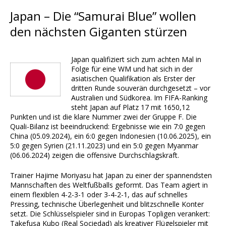
Japan – Die “Samurai Blue” wollen
den nächsten Giganten stürzen
Japan qualifiziert sich zum achten Mal in
Folge für eine WM und hat sich in der
asiatischen Qualifikation als Erster der
dritten Runde souverän durchgesetzt – vor
Australien und Südkorea. Im FIFA-Ranking
steht Japan auf Platz 17 mit 1650,12
Punkten und ist die klare Nummer zwei der Gruppe F. Die
Quali-Bilanz ist beeindruckend: Ergebnisse wie ein 7:0 gegen
China (05.09.2024), ein 6:0 gegen Indonesien (10.06.2025), ein
5:0 gegen Syrien (21.11.2023) und ein 5:0 gegen Myanmar
(06.06.2024) zeigen die offensive Durchschlagskraft.
Trainer Hajime Moriyasu hat Japan zu einer der spannendsten
Mannschaften des Weltfußballs geformt. Das Team agiert in
einem flexiblen 4-2-3-1 oder 3-4-2-1, das auf schnelles
Pressing, technische Überlegenheit und blitzschnelle Konter
setzt. Die Schlüsselspieler sind in Europas Topligen verankert:
Takefusa Kubo (Real Sociedad) als kreativer Flügelspieler mit