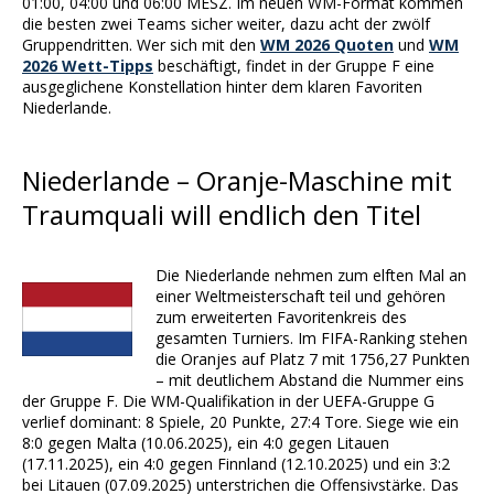
01:00, 04:00 und 06:00 MESZ. Im neuen WM-Format kommen
die besten zwei Teams sicher weiter, dazu acht der zwölf
Gruppendritten. Wer sich mit den
WM 2026 Quoten
und
WM
2026 Wett-Tipps
beschäftigt, findet in der Gruppe F eine
ausgeglichene Konstellation hinter dem klaren Favoriten
Niederlande.
Niederlande – Oranje-Maschine mit
Traumquali will endlich den Titel
Die Niederlande nehmen zum elften Mal an
einer Weltmeisterschaft teil und gehören
zum erweiterten Favoritenkreis des
gesamten Turniers. Im FIFA-Ranking stehen
die Oranjes auf Platz 7 mit 1756,27 Punkten
– mit deutlichem Abstand die Nummer eins
der Gruppe F. Die WM-Qualifikation in der UEFA-Gruppe G
verlief dominant: 8 Spiele, 20 Punkte, 27:4 Tore. Siege wie ein
8:0 gegen Malta (10.06.2025), ein 4:0 gegen Litauen
(17.11.2025), ein 4:0 gegen Finnland (12.10.2025) und ein 3:2
bei Litauen (07.09.2025) unterstrichen die Offensivstärke. Das