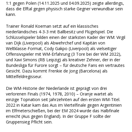
1:1 gegen Polen (14.11.2025 und 04.09.2025) zeigte allerdings,
dass die Elftal gegen physisch starke Gegner verwundbar sein
kann.
Trainer Ronald Koeman setzt auf ein klassisches
niederländisches 4-3-3 mit Ballbesitz und Flügelspiel. Die
Schlüsselspieler bilden einen der stärksten Kader der WM: Virgil
van Dijk (Liverpool) als Abwehrchef und Kapitän von
Weltklasse-Format, Cody Gakpo (Liverpool) als vielseitiger
Offensivspieler mit WM-Erfahrung (3 Tore bei der WM 2022),
und Xavi Simons (RB Leipzig) als kreativer Zehner, der in der
Bundesliga für Furore sorgt – für deutsche Fans ein vertrautes
Gesicht. Dazu kommt Frenkie de Jong (Barcelona) als
Mittelfeldregisseur.
Die WM-Historie der Niederlande ist geprägt von drei
verlorenen Finals (1974, 1978, 2010) – Oranje wartet als
einzige Topnation seit Jahrzehnten auf den ersten WM-Titel.
2022 in Katar kam das Aus im Viertelfinale gegen Argentinien
im Elfmeterschießen, bei der EM 2024 wurde das Halbfinale
erreicht (Aus gegen England). In der Gruppe F sollte der
Gruppensieg Pflicht sein.