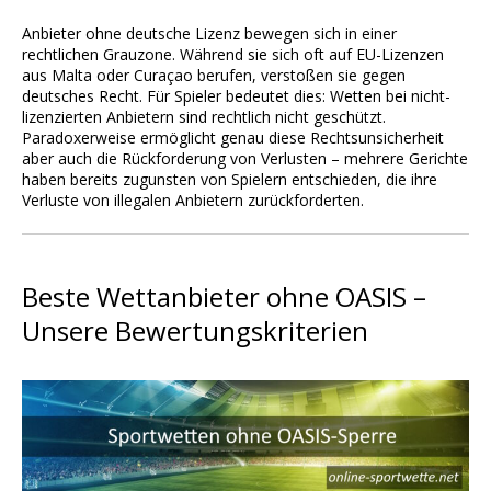
Anbieter ohne deutsche Lizenz bewegen sich in einer
rechtlichen Grauzone. Während sie sich oft auf EU-Lizenzen
aus Malta oder Curaçao berufen, verstoßen sie gegen
deutsches Recht. Für Spieler bedeutet dies: Wetten bei nicht-
lizenzierten Anbietern sind rechtlich nicht geschützt.
Paradoxerweise ermöglicht genau diese Rechtsunsicherheit
aber auch die Rückforderung von Verlusten – mehrere Gerichte
haben bereits zugunsten von Spielern entschieden, die ihre
Verluste von illegalen Anbietern zurückforderten.
Beste Wettanbieter ohne OASIS –
Unsere Bewertungskriterien