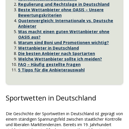
Regulierung und Rechtslage in Deutschland
Beste Wettanbieter ohne OASIS – Unsere
Bewertungskriterien
Quotenvergleich: Internationale vs. Deutsche
Anbieter
Was macht einen guten Wettanbieter ohne
OASIS aus?
Warum sind Boni und Promotionen wichtig?
Wettanbieter in Deutschland
Die besten Anbieter nach Sportarten
Welche Wettanbieter sollte ich meiden?
FAQ – Häufig gestellte Fragen
5 Tipps für die Anbieterauswahl
Sportwetten in Deutschland
Die Geschichte der Sportwetten in Deutschland ist geprägt von
einem ständigen Spannungsfeld zwischen staatlicher Kontrolle
und liberalen Markttendenzen. Bereits im 19. Jahrhundert