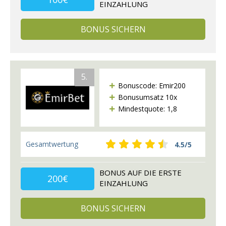
EINZAHLUNG
BONUS SICHERN
5.
Bonuscode: Emir200
Bonusumsatz 10x
Mindestquote: 1,8
Gesamtwertung
4.5/5
BONUS AUF DIE ERSTE
200€
EINZAHLUNG
BONUS SICHERN