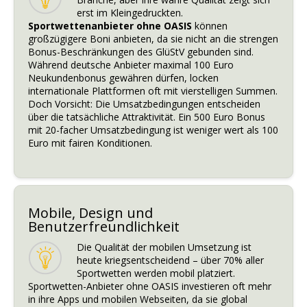
erst im Kleingedruckten.
Sportwettenanbieter ohne OASIS
können
großzügigere Boni anbieten, da sie nicht an die strengen
Bonus-Beschränkungen des GlüStV gebunden sind.
Während deutsche Anbieter maximal 100 Euro
Neukundenbonus gewähren dürfen, locken
internationale Plattformen oft mit vierstelligen Summen.
Doch Vorsicht: Die Umsatzbedingungen entscheiden
über die tatsächliche Attraktivität. Ein 500 Euro Bonus
mit 20-facher Umsatzbedingung ist weniger wert als 100
Euro mit fairen Konditionen.
Mobile, Design und
Benutzerfreundlichkeit
Die Qualität der mobilen Umsetzung ist
heute kriegsentscheidend – über 70% aller
Sportwetten werden mobil platziert.
Sportwetten-Anbieter ohne OASIS investieren oft mehr
in ihre Apps und mobilen Webseiten, da sie global