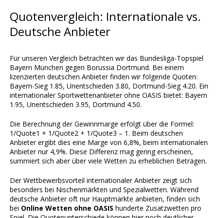
Quotenvergleich: Internationale vs.
Deutsche Anbieter
Für unseren Vergleich betrachten wir das Bundesliga-Topspiel
Bayern München gegen Borussia Dortmund. Bei einem
lizenzierten deutschen Anbieter finden wir folgende Quoten:
Bayern-Sieg 1.85, Unentschieden 3.80, Dortmund-Sieg 4.20. Ein
internationaler Sportwettenanbieter ohne OASIS bietet: Bayern
1.95, Unentschieden 3.95, Dortmund 4.50.
Die Berechnung der Gewinnmarge erfolgt über die Formel:
1/Quote1 + 1/Quote2 + 1/Quote3 – 1. Beim deutschen
Anbieter ergibt dies eine Marge von 6,8%, beim internationalen
Anbieter nur 4,9%. Diese Differenz mag gering erscheinen,
summiert sich aber über viele Wetten zu erheblichen Beträgen.
Der Wettbewerbsvorteil internationaler Anbieter zeigt sich
besonders bei Nischenmärkten und Spezialwetten. Während
deutsche Anbieter oft nur Hauptmärkte anbieten, finden sich
bei
Online Wetten ohne OASIS
hunderte Zusatzwetten pro
Spiel. Die Quotenunterschiede können hier noch deutlicher