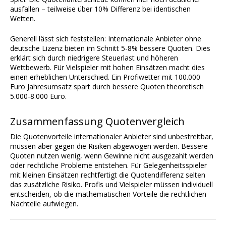
ausfallen – teilweise über 10% Differenz bei identischen
Wetten.
Generell lässt sich feststellen: Internationale Anbieter ohne
deutsche Lizenz bieten im Schnitt 5-8% bessere Quoten. Dies
erklärt sich durch niedrigere Steuerlast und höheren
Wettbewerb. Für Vielspieler mit hohen Einsätzen macht dies
einen erheblichen Unterschied. Ein Profiwetter mit 100.000
Euro Jahresumsatz spart durch bessere Quoten theoretisch
5.000-8.000 Euro.
Zusammenfassung Quotenvergleich
Die Quotenvorteile internationaler Anbieter sind unbestreitbar,
müssen aber gegen die Risiken abgewogen werden. Bessere
Quoten nutzen wenig, wenn Gewinne nicht ausgezahlt werden
oder rechtliche Probleme entstehen. Für Gelegenheitsspieler
mit kleinen Einsätzen rechtfertigt die Quotendifferenz selten
das zusätzliche Risiko. Profis und Vielspieler müssen individuell
entscheiden, ob die mathematischen Vorteile die rechtlichen
Nachteile aufwiegen.