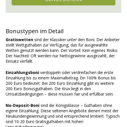
Bonustypen im Detail
Gratiswetten
sind der Klassiker unter den Boni. Der Anbieter
stellt Wettguthaben zur Verfügung, das für ausgewählte
Wetten genutzt werden kann. Der Vorteil: Kein eigenes Risiko.
Der Nachteil: Oft werden nur Nettogewinne ausgezahlt, der
Einsatz verfällt.
Einzahlungsboni
verdoppeln oder verdreifachen die erste
Einzahlung bis zu einem Maximalbetrag. Ein 100% Bonus bis
200 Euro bedeutet: Bei 200 Euro Einzahlung gibt es weitere
200 Euro Bonusguthaben. Die Krux liegt in den
Umsatzbedingungen – diese müssen fair und erfüllbar sein.
No-Deposit-Boni
sind die Königsklasse – Guthaben ohne
eigene Einzahlung. Diese seltenen Angebote dienen meist der
Neukundengewinnung und sind entsprechend limitiert. Typisch
sind 10-20 Euro Gratisguthaben mit hohen
Umsatzbedingungen.