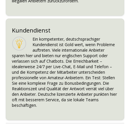
illegalen Anbietern zurückzufordern.
Kundendienst
Ein kompetenter, deutschsprachiger
Kundendienst ist Gold wert, wenn Probleme
auftreten. Viele internationale Anbieter
sparen hier und bieten nur englischen Support oder
verlassen sich auf Chatbots. Die Erreichbarkeit –
idealerweise 24/7 per Live-Chat, E-Mail und Telefon –
und die Kompetenz der Mitarbeiter unterscheiden
professionelle von Amateur-Anbietern. Ein Test: Stellen
Sie eine komplexe Frage zu Bonusbedingungen. Die
Reaktionszeit und Qualität der Antwort verrät viel über
den Anbieter. Deutsche lizenzierte Anbieter punkten hier
oft mit besserem Service, da sie lokale Teams
beschäftigen.