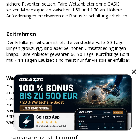
sichere Favoriten setzen. Faire Wettanbieter ohne OASIS
setzen Mindestquoten zwischen 1.50 und 1.70 an. Höhere
Anforderungen erschweren die Bonusfreischaltung erheblich.
Zeitrahmen
Der Erfüllungszeitraum ist oft die versteckte Falle. 30 Tage
klingen großzügig, sind aber bei hohen Umsatzbedingungen
knapp. Faire Anbieter gewähren 60-90 Tage. Kurzfristige Boni
mit 7-14 Tagen Laufzeit sind meist nur für Vielspieler erfüllbar.
×
Was ist ein fairer Bonus?
Ein fairer Bonus kombiniert realistische Umsatzbedingungen
(maximal 8x), moderate Mindestquoten (1.50-1.70) und
ausreichend Zeit (mindestens 30 Tage). Die Bonushöhe sollte
zur Zielgruppe passen – 1000 Euro Bonus mit 20x Umsatz ist
weniger wert als 100 Euro mit 5x Umsatz. Transparenz ist
entscheidend: Alle Bedingungen sollten klar kommuniziert
werden.
Transparenz ist Trumpf