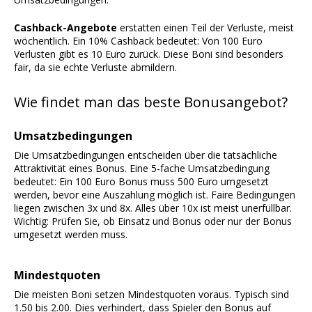
Cashback-Angebote
erstatten einen Teil der Verluste, meist
wöchentlich. Ein 10% Cashback bedeutet: Von 100 Euro
Verlusten gibt es 10 Euro zurück. Diese Boni sind besonders
fair, da sie echte Verluste abmildern.
Wie findet man das beste Bonusangebot?
Umsatzbedingungen
Die Umsatzbedingungen entscheiden über die tatsächliche
Attraktivität eines Bonus. Eine 5-fache Umsatzbedingung
bedeutet: Ein 100 Euro Bonus muss 500 Euro umgesetzt
werden, bevor eine Auszahlung möglich ist. Faire Bedingungen
liegen zwischen 3x und 8x. Alles über 10x ist meist unerfüllbar.
Wichtig: Prüfen Sie, ob Einsatz und Bonus oder nur der Bonus
umgesetzt werden muss.
Mindestquoten
Die meisten Boni setzen Mindestquoten voraus. Typisch sind
1.50 bis 2.00. Dies verhindert, dass Spieler den Bonus auf