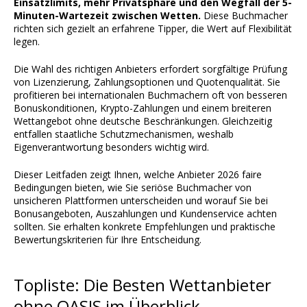
Einsatzlimits, mehr Privatsphäre und den Wegfall der 5-
Wett Tipps für Heute
Minuten-Wartezeit zwischen Wetten.
Diese Buchmacher
richten sich gezielt an erfahrene Tipper, die Wert auf Flexibilität
legen.
Die Wahl des richtigen Anbieters erfordert sorgfältige Prüfung
von Lizenzierung, Zahlungsoptionen und Quotenqualität. Sie
profitieren bei internationalen Buchmachern oft von besseren
Bonuskonditionen, Krypto-Zahlungen und einem breiteren
Wettangebot ohne deutsche Beschränkungen. Gleichzeitig
entfallen staatliche Schutzmechanismen, weshalb
Eigenverantwortung besonders wichtig wird.
Dieser Leitfaden zeigt Ihnen, welche Anbieter 2026 faire
Bedingungen bieten, wie Sie seriöse Buchmacher von
unsicheren Plattformen unterscheiden und worauf Sie bei
Bonusangeboten, Auszahlungen und Kundenservice achten
sollten. Sie erhalten konkrete Empfehlungen und praktische
Bewertungskriterien für Ihre Entscheidung.
Topliste: Die Besten Wettanbieter
ohne OASIS im Überblick