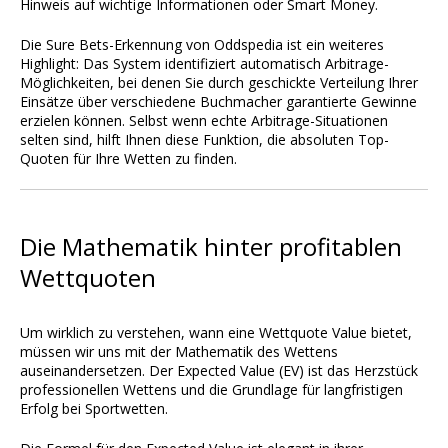
Hinweis auf wichtige Informationen oder Smart Money.
Die Sure Bets-Erkennung von Oddspedia ist ein weiteres
Highlight: Das System identifiziert automatisch Arbitrage-
Möglichkeiten, bei denen Sie durch geschickte Verteilung Ihrer
Einsätze über verschiedene Buchmacher garantierte Gewinne
erzielen können. Selbst wenn echte Arbitrage-Situationen
selten sind, hilft Ihnen diese Funktion, die absoluten Top-
Quoten für Ihre Wetten zu finden.
Die Mathematik hinter profitablen
Wettquoten
Um wirklich zu verstehen, wann eine Wettquote Value bietet,
müssen wir uns mit der Mathematik des Wettens
auseinandersetzen. Der Expected Value (EV) ist das Herzstück
professionellen Wettens und die Grundlage für langfristigen
Erfolg bei Sportwetten.