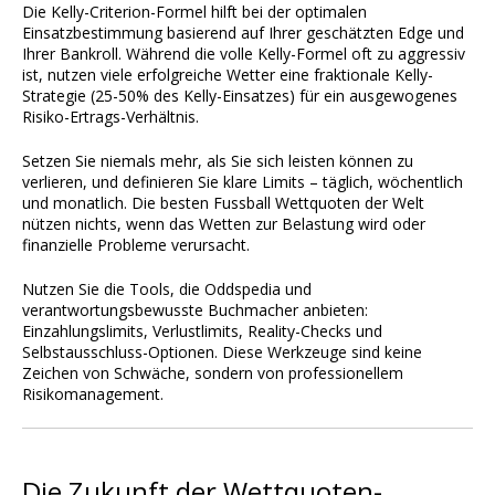
Die Kelly-Criterion-Formel hilft bei der optimalen
Einsatzbestimmung basierend auf Ihrer geschätzten Edge und
Ihrer Bankroll. Während die volle Kelly-Formel oft zu aggressiv
ist, nutzen viele erfolgreiche Wetter eine fraktionale Kelly-
Strategie (25-50% des Kelly-Einsatzes) für ein ausgewogenes
Risiko-Ertrags-Verhältnis.
Setzen Sie niemals mehr, als Sie sich leisten können zu
verlieren, und definieren Sie klare Limits – täglich, wöchentlich
und monatlich. Die besten Fussball Wettquoten der Welt
nützen nichts, wenn das Wetten zur Belastung wird oder
finanzielle Probleme verursacht.
Nutzen Sie die Tools, die Oddspedia und
verantwortungsbewusste Buchmacher anbieten:
Einzahlungslimits, Verlustlimits, Reality-Checks und
Selbstausschluss-Optionen. Diese Werkzeuge sind keine
Zeichen von Schwäche, sondern von professionellem
Risikomanagement.
Die Zukunft der Wettquoten-