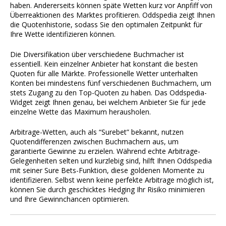
haben. Andererseits können späte Wetten kurz vor Anpfiff von
Überreaktionen des Marktes profitieren. Oddspedia zeigt Ihnen
die Quotenhistorie, sodass Sie den optimalen Zeitpunkt für
Ihre Wette identifizieren können.
Die Diversifikation über verschiedene Buchmacher ist
essentiell. Kein einzelner Anbieter hat konstant die besten
Quoten für alle Märkte. Professionelle Wetter unterhalten
Konten bei mindestens fünf verschiedenen Buchmachern, um
stets Zugang zu den Top-Quoten zu haben. Das Oddspedia-
Widget zeigt Ihnen genau, bei welchem Anbieter Sie für jede
einzelne Wette das Maximum herausholen.
Arbitrage-Wetten, auch als “Surebet” bekannt, nutzen
Quotendifferenzen zwischen Buchmachern aus, um
garantierte Gewinne zu erzielen. Während echte Arbitrage-
Gelegenheiten selten und kurzlebig sind, hilft Ihnen Oddspedia
mit seiner Sure Bets-Funktion, diese goldenen Momente zu
identifizieren. Selbst wenn keine perfekte Arbitrage möglich ist,
können Sie durch geschicktes Hedging Ihr Risiko minimieren
und Ihre Gewinnchancen optimieren.