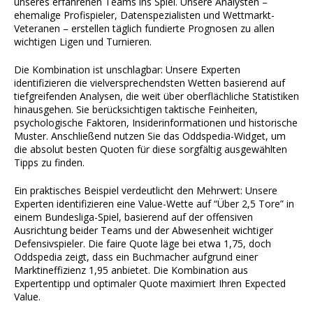
unseres erfahrenen Teams ins Spiel. Unsere Analysten –
ehemalige Profispieler, Datenspezialisten und Wettmarkt-
Veteranen – erstellen täglich fundierte Prognosen zu allen
wichtigen Ligen und Turnieren.
Die Kombination ist unschlagbar: Unsere Experten
identifizieren die vielversprechendsten Wetten basierend auf
tiefgreifenden Analysen, die weit über oberflächliche Statistiken
hinausgehen. Sie berücksichtigen taktische Feinheiten,
psychologische Faktoren, Insiderinformationen und historische
Muster. Anschließend nutzen Sie das Oddspedia-Widget, um
die absolut besten Quoten für diese sorgfältig ausgewählten
Tipps zu finden.
Ein praktisches Beispiel verdeutlicht den Mehrwert: Unsere
Experten identifizieren eine Value-Wette auf “Über 2,5 Tore” in
einem Bundesliga-Spiel, basierend auf der offensiven
Ausrichtung beider Teams und der Abwesenheit wichtiger
Defensivspieler. Die faire Quote läge bei etwa 1,75, doch
Oddspedia zeigt, dass ein Buchmacher aufgrund einer
Marktineffizienz 1,95 anbietet. Die Kombination aus
Expertentipp und optimaler Quote maximiert Ihren Expected
Value.