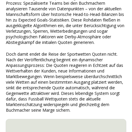
Prozess: Spezialisierte Teams bei den Buchmachern
analysieren Tausende von Datenpunkten – von der aktuellen
Mannschaftsform über historische Head-to-Head-Bilanzen bis
hin zu Expected Goals-Statistiken. Diese Rohdaten fließen in
ausgeklügelte Algorithmen ein, die unter Berücksichtigung von
Verletzungen, Sperren, Wetterbedingungen und sogar
psychologischen Faktoren wie Derby-Atmosphäre oder
Abstiegskampf die initialen Quoten generieren.
Doch damit endet die Reise der Sportwetten Quoten nicht.
Nach der Veröffentlichung beginnt ein dynamischer
Anpassungsprozess: Die Quoten reagieren in Echtzeit auf das
Wettverhalten der Kunden, neue Informationen und
Marktbewegungen. Wenn beispielsweise überdurchschnittlich
viele Wetten auf einen bestimmten Ausgang platziert werden,
sinkt die entsprechende Quote automatisch, während die
Gegenwette attraktiver wird. Dieses lebendige System sorgt
dafür, dass Fussball Wettquoten stets die aktuelle
Markteinschätzung widerspiegeln und gleichzeitig dem
Buchmacher seine Marge sichern.