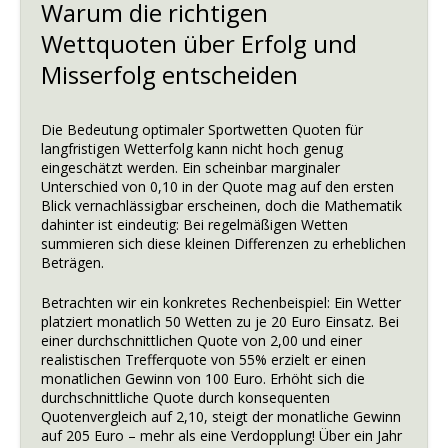
Warum die richtigen
Wettquoten über Erfolg und
Misserfolg entscheiden
Die Bedeutung optimaler Sportwetten Quoten für
langfristigen Wetterfolg kann nicht hoch genug
eingeschätzt werden. Ein scheinbar marginaler
Unterschied von 0,10 in der Quote mag auf den ersten
Blick vernachlässigbar erscheinen, doch die Mathematik
dahinter ist eindeutig: Bei regelmäßigen Wetten
summieren sich diese kleinen Differenzen zu erheblichen
Beträgen.
Betrachten wir ein konkretes Rechenbeispiel: Ein Wetter
platziert monatlich 50 Wetten zu je 20 Euro Einsatz. Bei
einer durchschnittlichen Quote von 2,00 und einer
realistischen Trefferquote von 55% erzielt er einen
monatlichen Gewinn von 100 Euro. Erhöht sich die
durchschnittliche Quote durch konsequenten
Quotenvergleich auf 2,10, steigt der monatliche Gewinn
auf 205 Euro – mehr als eine Verdopplung! Über ein Jahr