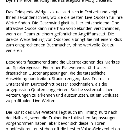
Dynamik eröffnet völlig neue strategische Möglichkeiten.
Das Oddspedia-Widget aktualisiert sich in Echtzeit und zeigt
Ihnen sekundenschnell, wo Sie die besten Live-Quoten für Ihre
Wette finden. Die Geschwindigkeit ist hier entscheidend: Eine
attraktive Quote kann innerhalb von Sekunden verschwinden,
wenn ein Team zu einem gefährlichen Angriff ansetzt. Die
direkte Weiterleitung von Oddspedia bringt Sie mit einem Klick
zum entsprechenden Buchmacher, ohne wertvolle Zeit zu
verlieren.
Besonders faszinierend sind die Überreaktionen des Marktes
auf Spielereignisse. Ein früher Platzverweis führt oft zu
drastischen Quotenanpassungen, die die tatsächliche
Auswirkung übertreiben. Studien zeigen, dass Teams in
Unterzahl im Durchschnitt besser abschneiden, als die
angepassten Quoten suggerieren. Solche systematischen
Verzerrungen zu erkennen und auszunutzen, ist ein Schlüssel
zu profitablen Live-Wetten.
Die Kunst des Live-Wettens liegt auch im Timing. Kurz nach
der Halbzeit, wenn die Trainer ihre taktischen Anpassungen
vorgenommen haben, aber bevor sich diese in Toren
manifestieren, entstehen oft die besten Value-Gelegenheiten.