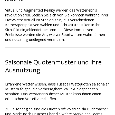
Virtual und Augmented Reality werden das Wetterlebnis
revolutionieren. Stellen Sie sich vor, Sie könnten während Ihrer
Live-Wette virtuell im Stadion sein, aus verschiedenen
Kameraperspektiven wählen und Echtzeitstatistiken in Ihr
Sichtfeld eingeblendet bekommen. Diese immersiven
Erlebnisse werden die Art, wie wir Sportwetten wahrnehmen
und nutzen, grundlegend verändern.
Saisonale Quotenmuster und ihre
Ausnutzung
Erfahrene Wetter wissen, dass Fussball Wettquoten saisonalen
Mustern folgen, die vorhersagbare Value-Gelegenheiten
schaffen. Das Verständnis dieser Muster kann Ihnen einen
erheblichen Vorteil verschaffen.
Zu Saisonbeginn sind die Quoten oft volatiler, da Buchmacher
und Markt noch unsicher über die wahre Stärke der Teams