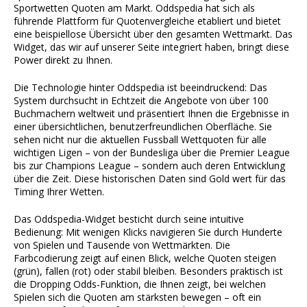
Sportwetten Quoten am Markt. Oddspedia hat sich als
führende Plattform für Quotenvergleiche etabliert und bietet
eine beispiellose Übersicht über den gesamten Wettmarkt. Das
Widget, das wir auf unserer Seite integriert haben, bringt diese
Power direkt zu Ihnen.
Die Technologie hinter Oddspedia ist beeindruckend: Das
System durchsucht in Echtzeit die Angebote von über 100
Buchmachern weltweit und präsentiert Ihnen die Ergebnisse in
einer übersichtlichen, benutzerfreundlichen Oberfläche. Sie
sehen nicht nur die aktuellen Fussball Wettquoten für alle
wichtigen Ligen – von der Bundesliga über die Premier League
bis zur Champions League – sondern auch deren Entwicklung
über die Zeit. Diese historischen Daten sind Gold wert für das
Timing Ihrer Wetten.
Das Oddspedia-Widget besticht durch seine intuitive
Bedienung: Mit wenigen Klicks navigieren Sie durch Hunderte
von Spielen und Tausende von Wettmärkten. Die
Farbcodierung zeigt auf einen Blick, welche Quoten steigen
(grün), fallen (rot) oder stabil bleiben. Besonders praktisch ist
die Dropping Odds-Funktion, die Ihnen zeigt, bei welchen
Spielen sich die Quoten am stärksten bewegen – oft ein