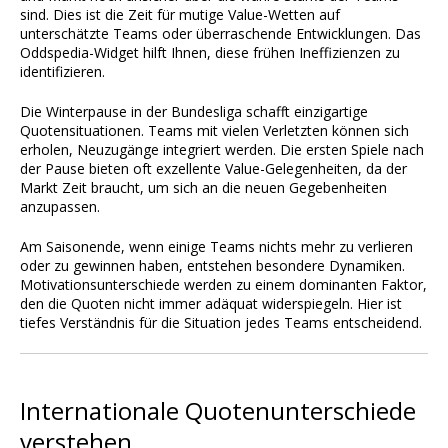
sind. Dies ist die Zeit für mutige Value-Wetten auf
unterschätzte Teams oder überraschende Entwicklungen. Das
Oddspedia-Widget hilft Ihnen, diese frühen Ineffizienzen zu
identifizieren.
Die Winterpause in der Bundesliga schafft einzigartige
Quotensituationen. Teams mit vielen Verletzten können sich
erholen, Neuzugänge integriert werden. Die ersten Spiele nach
der Pause bieten oft exzellente Value-Gelegenheiten, da der
Markt Zeit braucht, um sich an die neuen Gegebenheiten
anzupassen.
Am Saisonende, wenn einige Teams nichts mehr zu verlieren
oder zu gewinnen haben, entstehen besondere Dynamiken.
Motivationsunterschiede werden zu einem dominanten Faktor,
den die Quoten nicht immer adäquat widerspiegeln. Hier ist
tiefes Verständnis für die Situation jedes Teams entscheidend.
Internationale Quotenunterschiede
verstehen