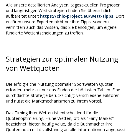
Alle unsere detaillierten Analysen, tagesaktuellen Prognosen
und langfristigen Wettstrategien finden Sie übersichtlich
aufbereitet unter:
https://chic-project.eu/wett-tipps
. Dort
erklären unsere Experten nicht nur ihre Tipps, sondern
vermitteln auch das Wissen, das Sie benötigen, um eigene
fundierte Wettentscheidungen zu treffen.
Strategien zur optimalen Nutzung
von Wettquoten
Die erfolgreiche Nutzung optimaler Sportwetten Quoten
erfordert mehr als nur das Finden der höchsten Zahlen. Eine
durchdachte Strategie berücksichtigt verschiedene Faktoren
und nutzt die Marktmechanismen zu Ihrem Vorteil.
Das Timing Ihrer Wetten ist entscheidend für die
Quotenoptimierung. Frühe Wetten, oft als “Early Market”
bezeichnet, bieten häufig Value, da die Buchmacher ihre
Quoten noch nicht vollständig an alle Informationen angepasst