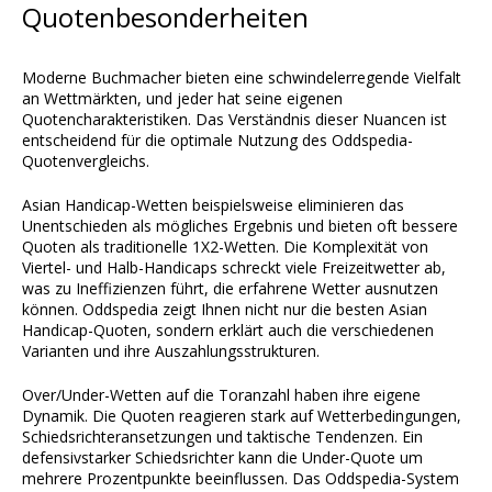
Quotenbesonderheiten
Moderne Buchmacher bieten eine schwindelerregende Vielfalt
an Wettmärkten, und jeder hat seine eigenen
Quotencharakteristiken. Das Verständnis dieser Nuancen ist
entscheidend für die optimale Nutzung des Oddspedia-
Quotenvergleichs.
Asian Handicap-Wetten beispielsweise eliminieren das
Unentschieden als mögliches Ergebnis und bieten oft bessere
Quoten als traditionelle 1X2-Wetten. Die Komplexität von
Viertel- und Halb-Handicaps schreckt viele Freizeitwetter ab,
was zu Ineffizienzen führt, die erfahrene Wetter ausnutzen
können. Oddspedia zeigt Ihnen nicht nur die besten Asian
Handicap-Quoten, sondern erklärt auch die verschiedenen
Varianten und ihre Auszahlungsstrukturen.
Over/Under-Wetten auf die Toranzahl haben ihre eigene
Dynamik. Die Quoten reagieren stark auf Wetterbedingungen,
Schiedsrichteransetzungen und taktische Tendenzen. Ein
defensivstarker Schiedsrichter kann die Under-Quote um
mehrere Prozentpunkte beeinflussen. Das Oddspedia-System