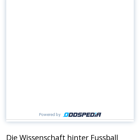
Powered by
Die Wissenschaft hinter Fussball