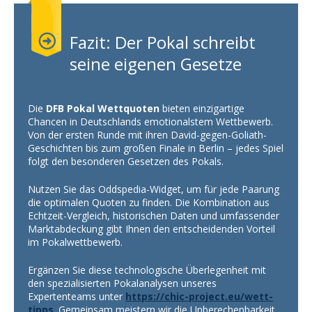
Fazit: Der Pokal schreibt
seine eigenen Gesetze
Die
DFB Pokal Wettquoten
bieten einzigartige
Chancen in Deutschlands emotionalstem Wettbewerb.
Von der ersten Runde mit ihren David-gegen-Goliath-
Geschichten bis zum großen Finale in Berlin – jedes Spiel
folgt den besonderen Gesetzen des Pokals.
Nutzen Sie das Oddspedia-Widget, um für jede Paarung
die optimalen Quoten zu finden. Die Kombination aus
Echtzeit-Vergleich, historischen Daten und umfassender
Marktabdeckung gibt Ihnen den entscheidenden Vorteil
im Pokalwettbewerb.
Ergänzen Sie diese technologische Überlegenheit mit
den spezialisierten Pokalanalysen unseres
Expertenteams unter
https://chic-project.eu/wett-
tipps
. Gemeinsam meistern wir die Unberechenbarkeit