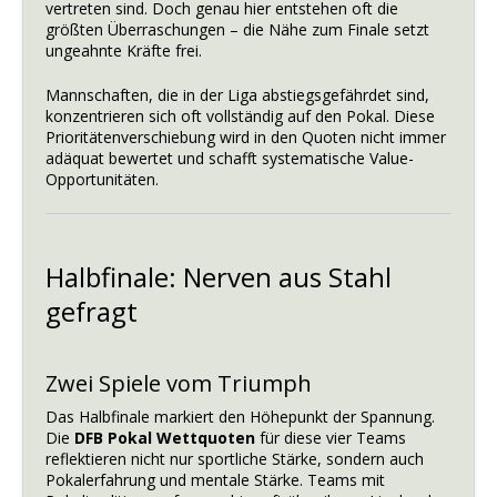
vertreten sind. Doch genau hier entstehen oft die
größten Überraschungen – die Nähe zum Finale setzt
ungeahnte Kräfte frei.
Mannschaften, die in der Liga abstiegsgefährdet sind,
konzentrieren sich oft vollständig auf den Pokal. Diese
Prioritätenverschiebung wird in den Quoten nicht immer
adäquat bewertet und schafft systematische Value-
Opportunitäten.
Halbfinale: Nerven aus Stahl
gefragt
Zwei Spiele vom Triumph
Das Halbfinale markiert den Höhepunkt der Spannung.
Die
DFB Pokal Wettquoten
für diese vier Teams
reflektieren nicht nur sportliche Stärke, sondern auch
Pokalerfahrung und mentale Stärke. Teams mit