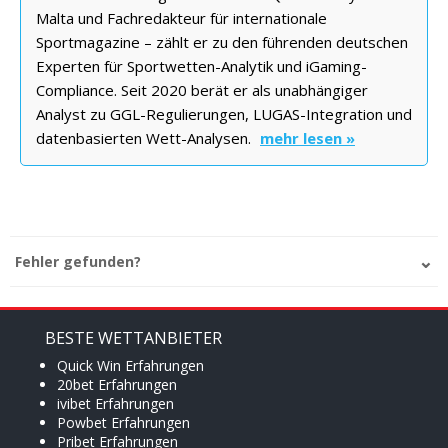
Malta und Fachredakteur für internationale
Sportmagazine – zählt er zu den führenden deutschen
Experten für Sportwetten-Analytik und iGaming-
Compliance. Seit 2020 berät er als unabhängiger
Analyst zu GGL-Regulierungen, LUGAS-Integration und
datenbasierten Wett-Analysen.
mehr lesen »
Fehler gefunden?
BESTE WETTANBIETER
Quick Win Erfahrungen
20bet Erfahrungen
ivibet Erfahrungen
Powbet Erfahrungen
Pribet Erfahrungen