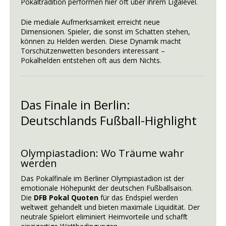
Pokaltradition performen hier oft über ihrem Ligalevel.
Die mediale Aufmerksamkeit erreicht neue
Dimensionen. Spieler, die sonst im Schatten stehen,
können zu Helden werden. Diese Dynamik macht
Torschützenwetten besonders interessant –
Pokalhelden entstehen oft aus dem Nichts.
Das Finale in Berlin:
Deutschlands Fußball-Highlight
Olympiastadion: Wo Träume wahr
werden
Das Pokalfinale im Berliner Olympiastadion ist der
emotionale Höhepunkt der deutschen Fußballsaison.
Die
DFB Pokal Quoten
für das Endspiel werden
weltweit gehandelt und bieten maximale Liquidität. Der
neutrale Spielort eliminiert Heimvorteile und schafft