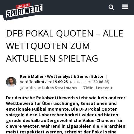
DFB POKAL QUOTEN – ALLE
Startseite
WETTQUOTEN ZUM
Die besten Wettanbieter 2024
AKTUELLEN SPIELTAG
1
Sport Magazin
René Müller - Wettanalyst & Senior Editor
|
veröffentlicht am:
19.09.25
(aktualisiert:
30.06.26
)
Sportwetten ohne OASIS |
geprüft von
Lukas Stratmann
Wettanbieter ohne OASIS im
|
7 Min. Lesezeit
Vergleich 2026
Der deutsche Pokalwettbewerb steht wie kein anderer
Wettbewerb für Überraschungen, Sensationen und
Neue Wettanbieter
emotionale Fußballmomente. Die DFB Pokal Quoten
spiegeln diese Unberechenbarkeit wider und bieten
gerade deshalb außergewöhnliche Value-Chancen für
Sportwetten Apps
clevere Wetter. Während in Ligaspielen die Hierarchien
meist respektiert werden, schreibt der Pokal seine