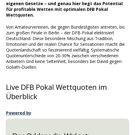
eigenen Gesetze – und genau hier liegt das Potential
Wett Tipps für Heute
für profitable Wetten mit optimalen DFB Pokal
Wettquoten.
Von Amateurvereinen, die gegen Bundesligisten antreten, bis
zum großen Finale in Berlin – der DFB-Pokal elektrisiert
Deutschland. Diese besondere Mischung aus Tradition,
Emotionen und der realen Chance für Sensationen macht die
Quotenlandschaft so faszinierend vielfältig. Systematische
Quotenunterschiede von 20-30% zwischen verschiedenen
Anbietern sind keine Seltenheit, besonders bei David-gegen-
Goliath-Duellen.
Live DFB Pokal Wettquoten im
Überblick
Powered by