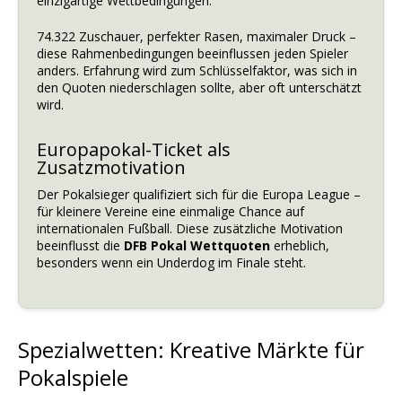
einzigartige Wettbedingungen.
74.322 Zuschauer, perfekter Rasen, maximaler Druck –
diese Rahmenbedingungen beeinflussen jeden Spieler
anders. Erfahrung wird zum Schlüsselfaktor, was sich in
den Quoten niederschlagen sollte, aber oft unterschätzt
wird.
Europapokal-Ticket als
Zusatzmotivation
Der Pokalsieger qualifiziert sich für die Europa League –
für kleinere Vereine eine einmalige Chance auf
internationalen Fußball. Diese zusätzliche Motivation
beeinflusst die
DFB Pokal Wettquoten
erheblich,
besonders wenn ein Underdog im Finale steht.
Spezialwetten: Kreative Märkte für
Pokalspiele