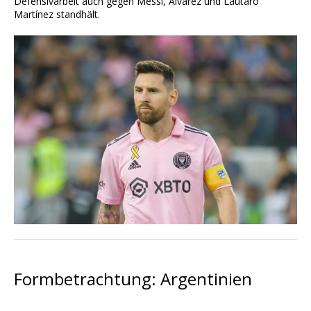
Defensivarbeit auch gegen Messi, Álvarez und Lautaro
Martínez standhält.
Formbetrachtung: Argentinien