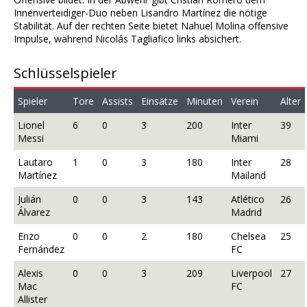
Innenverteidiger-Duo neben Lisandro Martínez die nötige
Stabilität. Auf der rechten Seite bietet Nahuel Molina offensive
Impulse, während Nicolás Tagliafico links absichert.
Schlüsselspieler
Spieler
Tore
Assists
Einsätze
Minuten
Verein
Alter
Lionel
6
0
3
200
Inter
39
Messi
Miami
Lautaro
1
0
3
180
Inter
28
Martínez
Mailand
Julián
0
0
3
143
Atlético
26
Álvarez
Madrid
Enzo
0
0
2
180
Chelsea
25
Fernández
FC
Alexis
0
0
3
209
Liverpool
27
Mac
FC
Allister