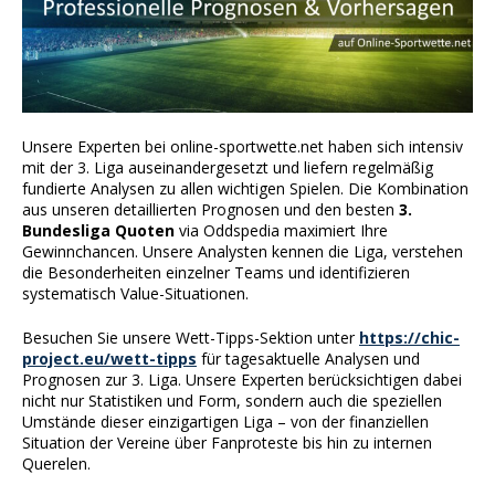
Unsere Experten bei online-sportwette.net haben sich intensiv
mit der 3. Liga auseinandergesetzt und liefern regelmäßig
fundierte Analysen zu allen wichtigen Spielen. Die Kombination
aus unseren detaillierten Prognosen und den besten
3.
Bundesliga Quoten
via Oddspedia maximiert Ihre
Gewinnchancen. Unsere Analysten kennen die Liga, verstehen
die Besonderheiten einzelner Teams und identifizieren
systematisch Value-Situationen.
Besuchen Sie unsere Wett-Tipps-Sektion unter
https://chic-
project.eu/wett-tipps
für tagesaktuelle Analysen und
Prognosen zur 3. Liga. Unsere Experten berücksichtigen dabei
nicht nur Statistiken und Form, sondern auch die speziellen
Umstände dieser einzigartigen Liga – von der finanziellen
Situation der Vereine über Fanproteste bis hin zu internen
Querelen.