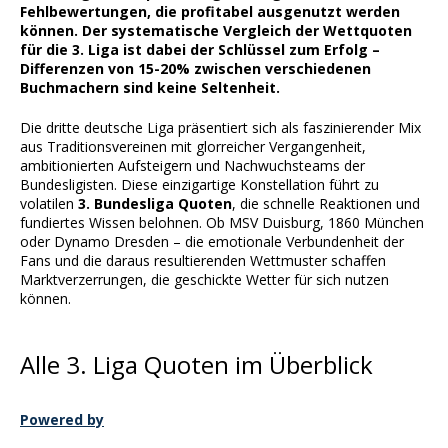
Fehlbewertungen, die profitabel ausgenutzt werden
Wett Tipps für Heute
können. Der systematische Vergleich der Wettquoten
für die 3. Liga ist dabei der Schlüssel zum Erfolg –
Differenzen von 15-20% zwischen verschiedenen
Buchmachern sind keine Seltenheit.
Die dritte deutsche Liga präsentiert sich als faszinierender Mix
aus Traditionsvereinen mit glorreicher Vergangenheit,
ambitionierten Aufsteigern und Nachwuchsteams der
Bundesligisten. Diese einzigartige Konstellation führt zu
volatilen
3. Bundesliga Quoten
, die schnelle Reaktionen und
fundiertes Wissen belohnen. Ob MSV Duisburg, 1860 München
oder Dynamo Dresden – die emotionale Verbundenheit der
Fans und die daraus resultierenden Wettmuster schaffen
Marktverzerrungen, die geschickte Wetter für sich nutzen
können.
Alle 3. Liga Quoten im Überblick
Powered by