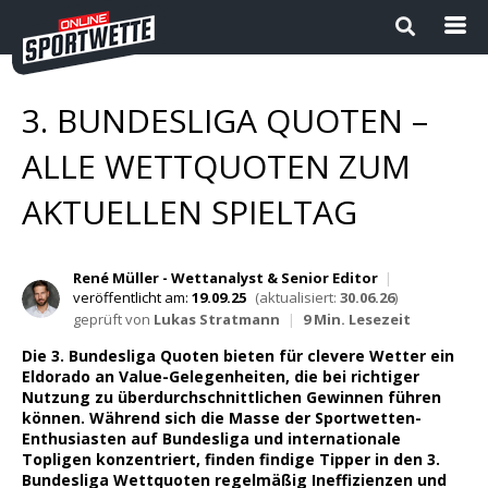
3. BUNDESLIGA QUOTEN –
Startseite
ALLE WETTQUOTEN ZUM
Die besten Wettanbieter 2024
AKTUELLEN SPIELTAG
1
Sport Magazin
René Müller - Wettanalyst & Senior Editor
|
veröffentlicht am:
19.09.25
(aktualisiert:
30.06.26
)
Sportwetten ohne OASIS |
geprüft von
Lukas Stratmann
Wettanbieter ohne OASIS im
|
9 Min. Lesezeit
Vergleich 2026
Die 3. Bundesliga Quoten bieten für clevere Wetter ein
Eldorado an Value-Gelegenheiten, die bei richtiger
Neue Wettanbieter
Nutzung zu überdurchschnittlichen Gewinnen führen
können. Während sich die Masse der Sportwetten-
Enthusiasten auf Bundesliga und internationale
Sportwetten Apps
Topligen konzentriert, finden findige Tipper in den 3.
Bundesliga Wettquoten regelmäßig Ineffizienzen und