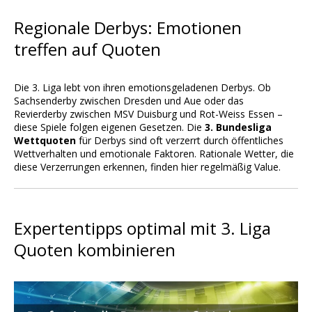
Regionale Derbys: Emotionen
treffen auf Quoten
Die 3. Liga lebt von ihren emotionsgeladenen Derbys. Ob
Sachsenderby zwischen Dresden und Aue oder das
Revierderby zwischen MSV Duisburg und Rot-Weiss Essen –
diese Spiele folgen eigenen Gesetzen. Die
3. Bundesliga
Wettquoten
für Derbys sind oft verzerrt durch öffentliches
Wettverhalten und emotionale Faktoren. Rationale Wetter, die
diese Verzerrungen erkennen, finden hier regelmäßig Value.
Expertentipps optimal mit 3. Liga
Quoten kombinieren