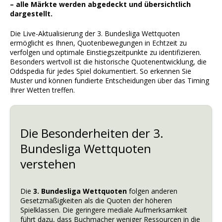
– alle Märkte werden abgedeckt und übersichtlich
dargestellt.
Die Live-Aktualisierung der 3. Bundesliga Wettquoten
ermöglicht es Ihnen, Quotenbewegungen in Echtzeit zu
verfolgen und optimale Einstiegszeitpunkte zu identifizieren.
Besonders wertvoll ist die historische Quotenentwicklung, die
Oddspedia für jedes Spiel dokumentiert. So erkennen Sie
Muster und können fundierte Entscheidungen über das Timing
Ihrer Wetten treffen.
Die Besonderheiten der 3.
Bundesliga Wettquoten
verstehen
Die
3. Bundesliga Wettquoten
folgen anderen
Gesetzmäßigkeiten als die Quoten der höheren
Spielklassen. Die geringere mediale Aufmerksamkeit
führt dazu, dass Buchmacher weniger Ressourcen in die