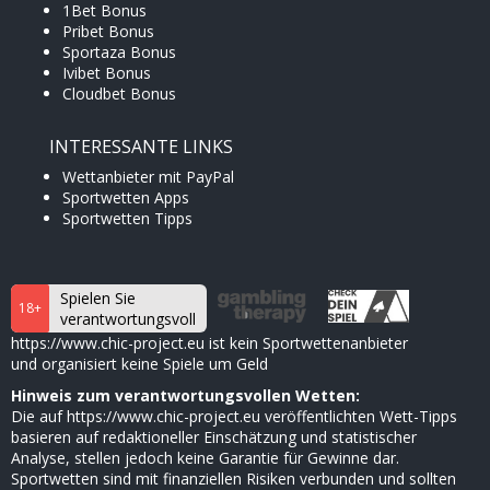
1Bet Bonus
Pribet Bonus
Sportaza Bonus
Ivibet Bonus
Cloudbet Bonus
INTERESSANTE LINKS
Wettanbieter mit PayPal
Sportwetten Apps
Sportwetten Tipps
Spielen Sie
18+
verantwortungsvoll
https://www.chic-project.eu ist kein Sportwettenanbieter
und organisiert keine Spiele um Geld
Hinweis zum verantwortungsvollen Wetten:
Die auf https://www.chic-project.eu veröffentlichten Wett-Tipps
basieren auf redaktioneller Einschätzung und statistischer
Analyse, stellen jedoch keine Garantie für Gewinne dar.
Sportwetten sind mit finanziellen Risiken verbunden und sollten