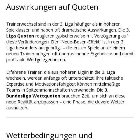
Auswirkungen auf Quoten
Trainerwechsel sind in der 3. Liga häufiger als in höheren
Spielklassen und haben oft dramatische Auswirkungen. Die
3.
Liga Quoten
reagieren typischerweise mit Verzögerung auf
diese Veränderungen. Der “Neue-Besen-Effekt” ist in der 3.
Liga besonders ausgeprägt – die ersten Spiele unter einem
neuen Trainer bringen oft überraschende Ergebnisse und damit
profitable Wettgelegenheiten.
Erfahrene Trainer, die aus höheren Ligen in die 3. Liga
wechseln, werden anfangs oft unterschätzt. Ihre taktische
Expertise und Motivationsfähigkeit können mittelmäßige
Teams in Spitzenmannschaften verwandeln. Die
3.
Bundesliga Wettquoten
brauchen Zeit, um sich an diese
neue Realität anzupassen – eine Phase, die clevere Wetter
ausnutzen.
Wetterbedingungen und