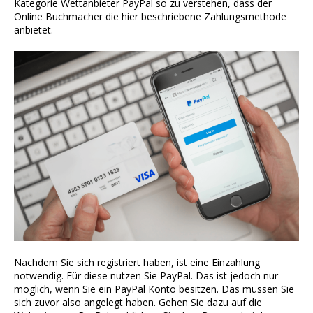
Kategorie Wettanbieter PayPal so zu verstehen, dass der
Online Buchmacher die hier beschriebene Zahlungsmethode
anbietet.
Nachdem Sie sich registriert haben, ist eine Einzahlung
notwendig. Für diese nutzen Sie PayPal. Das ist jedoch nur
möglich, wenn Sie ein PayPal Konto besitzen. Das müssen Sie
sich zuvor also angelegt haben. Gehen Sie dazu auf die