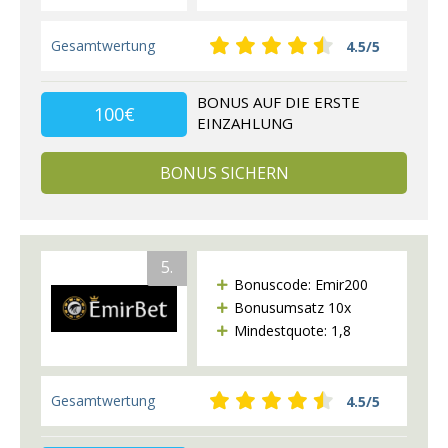
Gesamtwertung
4.5/5
BONUS AUF DIE ERSTE
100€
EINZAHLUNG
BONUS SICHERN
5.
Bonuscode: Emir200
Bonusumsatz 10x
Mindestquote: 1,8
Gesamtwertung
4.5/5