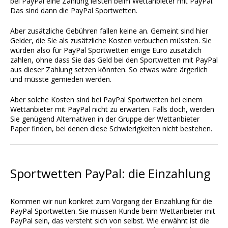
bei PayPal eine Zahlung leisten beim Wettanbieter mit PayPal.
Das sind dann die PayPal Sportwetten.
Aber zusätzliche Gebühren fallen keine an. Gemeint sind hier
Gelder, die Sie als zusätzliche Kosten verbuchen müssten. Sie
würden also für PayPal Sportwetten einige Euro zusätzlich
zahlen, ohne dass Sie das Geld bei den Sportwetten mit PayPal
aus dieser Zahlung setzen könnten. So etwas wäre ärgerlich
und müsste gemieden werden.
Aber solche Kosten sind bei PayPal Sportwetten bei einem
Wettanbieter mit PayPal nicht zu erwarten. Falls doch, werden
Sie genügend Alternativen in der Gruppe der Wettanbieter
Paper finden, bei denen diese Schwierigkeiten nicht bestehen.
Sportwetten PayPal: die Einzahlung
Kommen wir nun konkret zum Vorgang der Einzahlung für die
PayPal Sportwetten. Sie müssen Kunde beim Wettanbieter mit
PayPal sein, das versteht sich von selbst. Wie erwähnt ist die