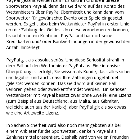
PayPal gezahlt werden kann. Es sind im Grunde indirekte
Sportwetten PayPal, denn das Geld wird auf das Konto des
Wettanbieters über PayPal übermittelt und kann dann vom
Sportwetter für gewünschte Events oder Spiele eingesetzt
werden. Es geht also beim Wettanbieter PayPal in erster Linie
um die Zahlung des Geldes. Um diese vornehmen zu können,
braucht man ein Konto bei PayPal und hat dort seine
Kreditkarten und/ oder Bankverbindungen in der gewünschten
Anzahl hinterlegt.
PayPal gilt als absolut seriös. Und diese Seriosität strahlt in
dem Fall auf den Wettanbieter PayPal aus. Eine intensive
Überprüfung ist erfolgt, Sie wissen als Kunde, dass alles sicher
und legal ist und auch, dass Ihre Zahlungen ungefährdet
geleistet werden können. Das Geld wird auf keinen Fall
verloren gehen oder zweckentfremdet werden. Ein seriöser
Wettanbieter mit PayPal besitzt zwar ohne Zweifel eine Lizenz
(zum Beispiel aus Deutschland, aus Malta, aus Gibraltar,
vielleicht auch aus der Karibik), aber PayPal gilt als so etwas
wie eine Art zweite Lizenz.
In Sachen Sicherheit wird also noch mehr geboten als bei
einem Anbieter für die Sportwetten, der kein PayPal als
Zahlungsmittel präsentiert. Deshalb wird von vielen Freunden