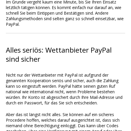
Im Grunde vergeht kaum eine Minute, bis Sie Ihren Einsatz
letztlich tätigen können. Es kommt einfach nur darauf an, wie
schnell Sie beim Eintippen und Bestätigen sind. Andere
Zahlungsmethoden sind selten ganz so schnell einsetzbar, wie
PayPal.
Alles seriös: Wettanbieter PayPal
sind sicher
Nicht nur der Wettanbieter mit PayPal ist aufgrund der
genannten Kooperation seriös und sicher, auch die Zahlung
kann so eingestuft werden. PayPal hätte seinen guten Ruf
national wie international nicht, wenn Probleme bestehen
würden. Ihr Konto ist abgesichert durch Ihre Mail-Adresse und
durch ein Passwort, für das Sie sich entscheiden.
Aber das ist längst nicht alles. Sie können auf ein sicheres
Procedere hoffen, welches darauf ausgerichtet ist, dass sich
niemand ohne Berechtigung einloggt. Das kann über Codes