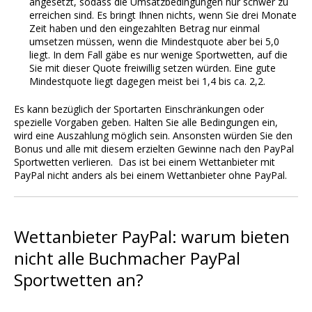
angesetzt, sodass die Umsatzbedingungen nur schwer zu
erreichen sind. Es bringt Ihnen nichts, wenn Sie drei Monate
Zeit haben und den eingezahlten Betrag nur einmal
umsetzen müssen, wenn die Mindestquote aber bei 5,0
liegt. In dem Fall gäbe es nur wenige Sportwetten, auf die
Sie mit dieser Quote freiwillig setzen würden. Eine gute
Mindestquote liegt dagegen meist bei 1,4 bis ca. 2,2.
Es kann bezüglich der Sportarten Einschränkungen oder
spezielle Vorgaben geben. Halten Sie alle Bedingungen ein,
wird eine Auszahlung möglich sein. Ansonsten würden Sie den
Bonus und alle mit diesem erzielten Gewinne nach den PayPal
Sportwetten verlieren. Das ist bei einem Wettanbieter mit
PayPal nicht anders als bei einem Wettanbieter ohne PayPal.
Wettanbieter PayPal: warum bieten
nicht alle Buchmacher PayPal
Sportwetten an?