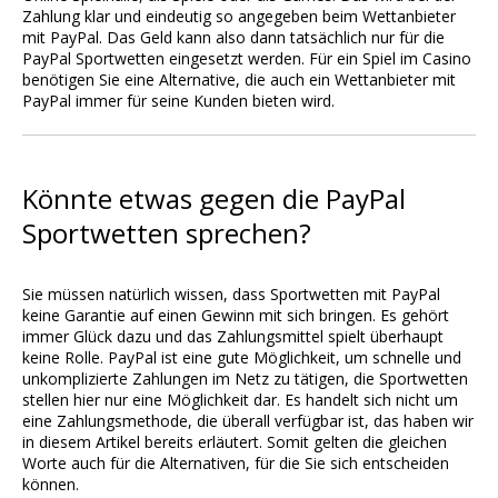
Zahlung klar und eindeutig so angegeben beim Wettanbieter
mit PayPal. Das Geld kann also dann tatsächlich nur für die
PayPal Sportwetten eingesetzt werden. Für ein Spiel im Casino
benötigen Sie eine Alternative, die auch ein Wettanbieter mit
PayPal immer für seine Kunden bieten wird.
Könnte etwas gegen die PayPal
Sportwetten sprechen?
Sie müssen natürlich wissen, dass Sportwetten mit PayPal
keine Garantie auf einen Gewinn mit sich bringen. Es gehört
immer Glück dazu und das Zahlungsmittel spielt überhaupt
keine Rolle. PayPal ist eine gute Möglichkeit, um schnelle und
unkomplizierte Zahlungen im Netz zu tätigen, die Sportwetten
stellen hier nur eine Möglichkeit dar. Es handelt sich nicht um
eine Zahlungsmethode, die überall verfügbar ist, das haben wir
in diesem Artikel bereits erläutert. Somit gelten die gleichen
Worte auch für die Alternativen, für die Sie sich entscheiden
können.