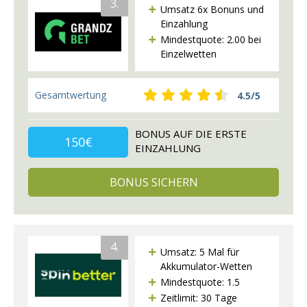
3.
Umsatz 6x Bonuns und
Einzahlung
Mindestquote: 2.00 bei
Einzelwetten
Gesamtwertung
4.5/5
BONUS AUF DIE ERSTE
150€
EINZAHLUNG
BONUS SICHERN
4.
Umsatz: 5 Mal für
Akkumulator-Wetten
Mindestquote: 1.5
Zeitlimit: 30 Tage