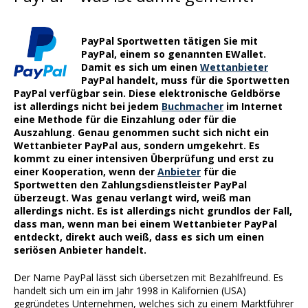
PayPal Sportwetten tätigen Sie mit
PayPal, einem so genannten EWallet.
Damit es sich um einen
Wettanbieter
PayPal handelt, muss für die Sportwetten
PayPal verfügbar sein. Diese elektronische Geldbörse
ist allerdings nicht bei jedem
Buchmacher
im Internet
eine Methode für die Einzahlung oder für die
Auszahlung. Genau genommen sucht sich nicht ein
Wettanbieter PayPal aus, sondern umgekehrt. Es
kommt zu einer intensiven Überprüfung und erst zu
einer Kooperation, wenn der
Anbieter
für die
Sportwetten den Zahlungsdienstleister PayPal
überzeugt. Was genau verlangt wird, weiß man
allerdings nicht. Es ist allerdings nicht grundlos der Fall,
dass man, wenn man bei einem Wettanbieter PayPal
entdeckt, direkt auch weiß, dass es sich um einen
seriösen Anbieter handelt.
Der Name PayPal lässt sich übersetzen mit Bezahlfreund. Es
handelt sich um ein im Jahr 1998 in Kalifornien (USA)
gegründetes Unternehmen, welches sich zu einem Marktführer