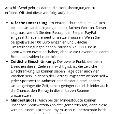
Anschließend geht es daran, die Bonusbedingungen zu
erfüllen. Oft sind diese wie folgt aufgebaut:
X-fache Umsetzung:
Im ersten Schritt schauen Sie sich
bei den Umsatzbedingungen den x-fachen Wert an. Dieser
sagt aus, wie oft Sie den Betrag, den Sie per PayPal
eingezahlt haben, erneut umsetzen müssen. Wenn Sie
beispielsweise 100 Euro einzahlen und 3-fache
Umsatzbedingungen haben, müssen Sie 300 Euro in
Sportwetten investiert haben, ehe Sie die Gewinne aus dem
Bonus auszahlen lassen können.
Zeitliche Einschränkung:
Der zweite Punkt, der beim
Erreichen dieser Ziele sehr wichtig ist, ist die zeitliche
Einschränkung. Es können sieben Tage oder auch vier
Wochen sein, in denen der Betrag umgesetzt werden soll –
jeder Sportwetten-Anbieter entscheidet hierbei anders.
Umso geringer die Zeit, umso geringer natürlich leider auch
die Chance, den Betrag in dieser kurzen Spanne
umzusetzen.
Mindestquote:
Auch bei der Mindestquote können
unseriöse Sportwetten-Anbieter gerne tricksen, denn diese
wird bei einem lukrativen PayPal-Bonus unerreichbar hoch