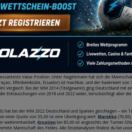
behalten.
ameister bringt mit Yamal (18), Rodri (zurück nach Kreuzbandriss) und
uppenauslosung (H: Kap Verde, Saudi-Arabien, Uruguay) ist hart, aber
ner ähnlichen Quote (ca. 4,50) als Topfavorit ins Rennen – und schei
 den besten Value unter den Top-3. Als FIFA-Nummer-1 mit Mbappé (3
Kader des Turniers und der Erfahrung aus zwei aufeinanderfolgenden 
et. Die Todesgruppe I (Norwegen, Senegal, Irak) ist anspruchsvoll, a
eressanteste Value-Position. Unter Nagelsmann hat sich die Mannschaf
uraçao, Elfenbeinküste, Ecuador) ist machbar, und der Kaderwert von 
. Im Vergleich: Bei der WM 2014 (Titelgewinn!) ging Deutschland mit e
lt die Enttäuschungen von 2018 und 2022 wider, berücksichtigt aber die
0) hat bei der WM 2022 Deutschland und Spanien geschlagen – ein 
 bei einer Quote von 55,00 ist eine Überlegung wert.
Marokko
(70,00)
er weiterentwickelt.
Kroatien
bei 85,00 ist angesichts der Turnier-DN
rtete Mannschaft des Feldes. Alle Einzelanalysen findest du bei uns