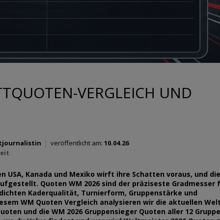
TTQUOTEN-VERGLEICH UND
tjournalistin
|
veröffentlicht am:
10.04.26
eit
n USA, Kanada und Mexiko wirft ihre Schatten voraus, und di
fgestellt. Quoten WM 2026 sind der präziseste Gradmesser f
rdichten Kaderqualität, Turnierform, Gruppenstärke und
diesem WM Quoten Vergleich analysieren wir die aktuellen Wel
uoten und die WM 2026 Gruppensieger Quoten aller 12 Gruppe