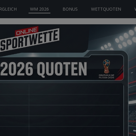
RGLEICH
WM 2026
BONUS
WETTQUOTEN