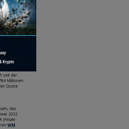
 Olise die
 machbar.
terte im
8 Tore in 33
WM-Finals
ber Deschamps
t seit der
784 Millionen
iner Quote
Team, das
 war 2022
A (Finale
eren
WM