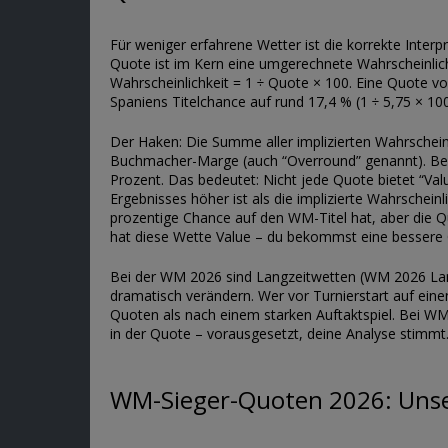
Für weniger erfahrene Wetter ist die korrekte Inter
Quote ist im Kern eine umgerechnete Wahrscheinlich
Wahrscheinlichkeit = 1 ÷ Quote × 100. Eine Quote v
Spaniens Titelchance auf rund 17,4 % (1 ÷ 5,75 × 100)
Der Haken: Die Summe aller implizierten Wahrscheinl
Buchmacher-Marge (auch “Overround” genannt). Bei
Prozent. Das bedeutet: Nicht jede Quote bietet “Valu
Ergebnisses höher ist als die implizierte Wahrschein
prozentige Chance auf den WM-Titel hat, aber die Qu
hat diese Wette Value – du bekommst eine bessere Qu
Bei der WM 2026 sind Langzeitwetten (WM 2026 Lang
dramatisch verändern. Wer vor Turnierstart auf ei
Quoten als nach einem starken Auftaktspiel. Bei WM 
in der Quote – vorausgesetzt, deine Analyse stimmt
WM-Sieger-Quoten 2026: Unse