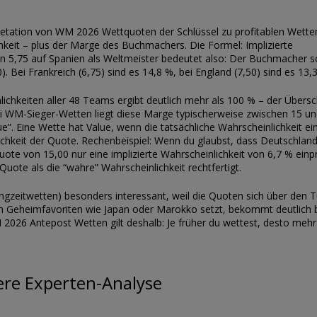
pretation von WM 2026 Wettquoten der Schlüssel zu profitablen Wetten
keit – plus der Marge des Buchmachers. Die Formel: Implizierte
on 5,75 auf Spanien als Weltmeister bedeutet also: Der Buchmacher s
. Bei Frankreich (6,75) sind es 14,8 %, bei England (7,50) sind es 13,
ichkeiten aller 48 Teams ergibt deutlich mehr als 100 % – der Übersch
 WM-Sieger-Wetten liegt diese Marge typischerweise zwischen 15 un
e”. Eine Wette hat Value, wenn die tatsächliche Wahrscheinlichkeit ei
lichkeit der Quote. Rechenbeispiel: Wenn du glaubst, dass Deutschland
ote von 15,00 nur eine implizierte Wahrscheinlichkeit von 6,7 % einpr
ote als die “wahre” Wahrscheinlichkeit rechtfertigt.
zeitwetten) besonders interessant, weil die Quoten sich über den Tu
nen Geheimfavoriten wie Japan oder Marokko setzt, bekommt deutlich 
2026 Antepost Wetten gilt deshalb: Je früher du wettest, desto mehr
.
re Experten-Analyse