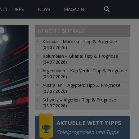
WETT TIPPS
NEWS
MAGAZIN
NEUESTE BEITRÄGE
Startseite
Kanada – Marokko: Tipp & Prognose
(04.07.2026)
Die besten Wettanbieter 2024
Kolumbien – Ghana: Tipp & Prognose
(04.07.2026)
1
Sport Magazin
Argentinien – Kap Verde: Tipp & Prognose
(04.07.2026)
Australien – Ägypten: Tipp & Prognose
Sportwetten ohne OASIS |
(03.07.2026)
Wettanbieter ohne OASIS im
Vergleich 2026
Schweiz – Algerien: Tipp & Prognose
(03.07.2026)
Neue Wettanbieter
AKTUELLE WETT TIPPS
Sportwetten Apps
Spielprognosen und Tipps