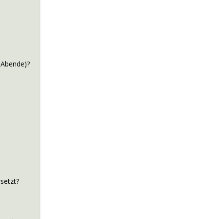
e-Abende)?
setzt?