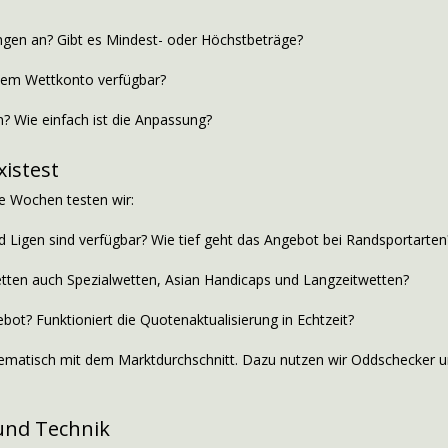
ngen an? Gibt es Mindest- oder Höchstbeträge?
 dem Wettkonto verfügbar?
? Wie einfach ist die Anpassung?
istest
e Wochen testen wir:
 Ligen sind verfügbar? Wie tief geht das Angebot bei Randsportarten
tten auch Spezialwetten, Asian Handicaps und Langzeitwetten?
ot? Funktioniert die Quotenaktualisierung in Echtzeit?
tematisch mit dem Marktdurchschnitt. Dazu nutzen wir Oddschecker 
 und Technik