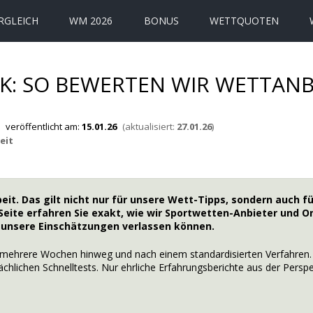
RGLEICH
WM 2026
BONUS
WETTQUOTEN
K: SO BEWERTEN WIR WETTANB
|
veröffentlicht am:
15.01.26
(aktualisiert:
27.01.26
)
eit
it. Das gilt nicht nur für unsere Wett-Tipps, sondern auch f
eite erfahren Sie exakt, wie wir Sportwetten-Anbieter und On
 unsere Einschätzungen verlassen können.
r mehrere Wochen hinweg und nach einem standardisierten Verfahren.
ächlichen Schnelltests. Nur ehrliche Erfahrungsberichte aus der Perspe