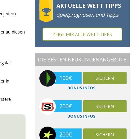
AKTUELLE WETT TIPPS
ei jedem
Spielprognosen und Tipps
 Genau diesen
ZEIGE MIR ALLE WETT TIPPS
DIE BESTEN NEUKUNDENANGEBOTE
egulär
100€
SICHERN
er in
BONUS INFOS
unsere
200€
SICHERN
BONUS INFOS
200€
SICHERN