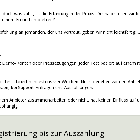
doch was zählt, ist die Erfahrung in der Praxis. Deshalb stellen wir b
er einem Freund empfehlen?
pfehlung an jemanden, der uns vertraut, geben wir nicht leichtfertig.
t
it Demo-Konten oder Pressezugängen. Jeder Test basiert auf einem r
n Test dauert mindestens vier Wochen. Nur so erleben wir den Anbiet
usten, bei Support-Anfragen und Auszahlungen.
nem Anbieter zusammenarbeiten oder nicht, hat keinen Einfluss auf 
abhängig.
gistrierung bis zur Auszahlung