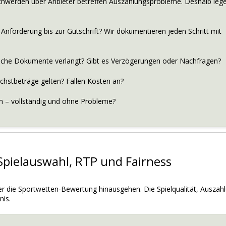
schwerden über Anbieter betreffen Auszahlungsprobleme. Deshalb lege
Anforderung bis zur Gutschrift? Wir dokumentieren jeden Schritt mit
iche Dokumente verlangt? Gibt es Verzögerungen oder Nachfragen?
hstbeträge gelten? Fallen Kosten an?
n – vollständig und ohne Probleme?
 Spielauswahl, RTP und Fairness
über die Sportwetten-Bewertung hinausgehen. Die Spielqualität, Ausza
nis.