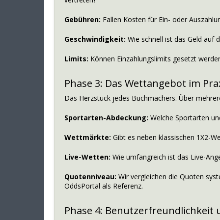
Gebühren:
Fallen Kosten für Ein- oder Auszahlu
Geschwindigkeit:
Wie schnell ist das Geld auf
Limits:
Können Einzahlungslimits gesetzt werden
Phase 3: Das Wettangebot im Prax
Das Herzstück jedes Buchmachers. Über mehrer
Sportarten-Abdeckung:
Welche Sportarten und
Wettmärkte:
Gibt es neben klassischen 1X2-We
Live-Wetten:
Wie umfangreich ist das Live-Angeb
Quotenniveau:
Wir vergleichen die Quoten sys
OddsPortal als Referenz.
Phase 4: Benutzerfreundlichkeit