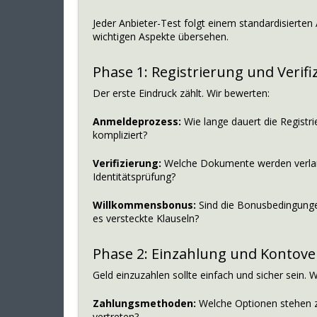
Jeder Anbieter-Test folgt einem standardisierten A
wichtigen Aspekte übersehen.
Phase 1: Registrierung und Verifi
Der erste Eindruck zählt. Wir bewerten:
Anmeldeprozess:
Wie lange dauert die Registri
kompliziert?
Verifizierung:
Welche Dokumente werden verlangt
Identitätsprüfung?
Willkommensbonus:
Sind die Bonusbedingungen
es versteckte Klauseln?
Phase 2: Einzahlung und Kontov
Geld einzuzahlen sollte einfach und sicher sein. W
Zahlungsmethoden:
Welche Optionen stehen z
vertreten?