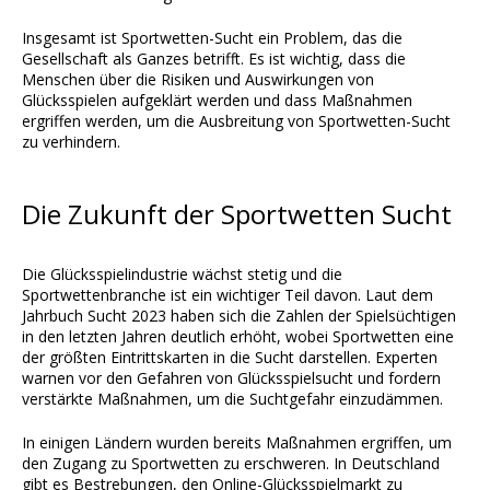
Insgesamt ist Sportwetten-Sucht ein Problem, das die
Gesellschaft als Ganzes betrifft. Es ist wichtig, dass die
Menschen über die Risiken und Auswirkungen von
Glücksspielen aufgeklärt werden und dass Maßnahmen
ergriffen werden, um die Ausbreitung von Sportwetten-Sucht
zu verhindern.
Die Zukunft der Sportwetten Sucht
Die Glücksspielindustrie wächst stetig und die
Sportwettenbranche ist ein wichtiger Teil davon. Laut dem
Jahrbuch Sucht 2023 haben sich die Zahlen der Spielsüchtigen
in den letzten Jahren deutlich erhöht, wobei Sportwetten eine
der größten Eintrittskarten in die Sucht darstellen. Experten
warnen vor den Gefahren von Glücksspielsucht und fordern
verstärkte Maßnahmen, um die Suchtgefahr einzudämmen.
In einigen Ländern wurden bereits Maßnahmen ergriffen, um
den Zugang zu Sportwetten zu erschweren. In Deutschland
gibt es Bestrebungen, den Online-Glücksspielmarkt zu