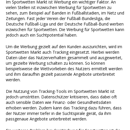
Im Sportwetten Markt ist Werbung ein wichtiger Faktor. An
vielen Stellen ist inzwischen Werbung für Sportwetten zu
sehen, zum Beispiel auf Banden in Fußballstadien, im Netz und
Zeitungen. Fast jeder Verein der Fußball-Bundesliga, die
Deutsche Fußball-Liga und der Deutsche Fußball-Bund werben
inzwischen für Sportwetten. Die Werbung für Sportwetten kann
jedoch auch ein Suchtpotential haben.
Um die Werbung gezielt auf den Kunden auszurichten, wird im
Sportwetten Markt auch Tracking eingesetzt. Hierbei werden
Daten über das Nutzerverhalten gesammelt und ausgewertet,
um gezielte Werbung schalten zu können. So können
beispielsweise die Wettvorlieben des Nutzers ermittelt werden
und ihm daraufhin gezielt passende Angebote unterbreitet
werden.
Die Nutzung von Tracking-Tools im Sportwetten Markt ist
jedoch umstritten. Datenschützer kritisieren, dass dabei oft
auch sensible Daten wie Finanz- oder Gesundheitsdaten
erhoben werden. Zudem kann das Tracking dazu führen, dass
der Nutzer immer tiefer in die Suchtspirale gerät, da ihm
passgenaue Angebote unterbreitet werden.