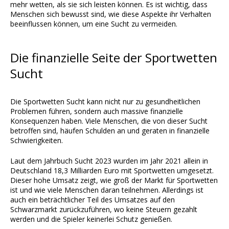
mehr wetten, als sie sich leisten können. Es ist wichtig, dass
Menschen sich bewusst sind, wie diese Aspekte ihr Verhalten
beeinflussen können, um eine Sucht zu vermeiden.
Die finanzielle Seite der Sportwetten
Sucht
Die Sportwetten Sucht kann nicht nur zu gesundheitlichen
Problemen führen, sondern auch massive finanzielle
Konsequenzen haben. Viele Menschen, die von dieser Sucht
betroffen sind, häufen Schulden an und geraten in finanzielle
Schwierigkeiten.
Laut dem Jahrbuch Sucht 2023 wurden im Jahr 2021 allein in
Deutschland 18,3 Milliarden Euro mit Sportwetten umgesetzt.
Dieser hohe Umsatz zeigt, wie groß der Markt für Sportwetten
ist und wie viele Menschen daran teilnehmen. Allerdings ist
auch ein beträchtlicher Teil des Umsatzes auf den
Schwarzmarkt zurückzuführen, wo keine Steuern gezahlt
werden und die Spieler keinerlei Schutz genießen.