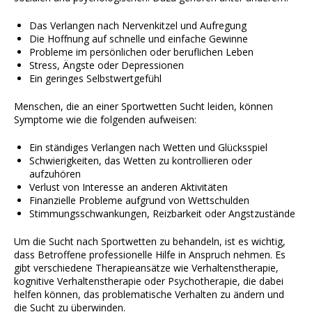
Das Verlangen nach Nervenkitzel und Aufregung
Die Hoffnung auf schnelle und einfache Gewinne
Probleme im persönlichen oder beruflichen Leben
Stress, Ängste oder Depressionen
Ein geringes Selbstwertgefühl
Menschen, die an einer Sportwetten Sucht leiden, können
Symptome wie die folgenden aufweisen:
Ein ständiges Verlangen nach Wetten und Glücksspiel
Schwierigkeiten, das Wetten zu kontrollieren oder
aufzuhören
Verlust von Interesse an anderen Aktivitäten
Finanzielle Probleme aufgrund von Wettschulden
Stimmungsschwankungen, Reizbarkeit oder Angstzustände
Um die Sucht nach Sportwetten zu behandeln, ist es wichtig,
dass Betroffene professionelle Hilfe in Anspruch nehmen. Es
gibt verschiedene Therapieansätze wie Verhaltenstherapie,
kognitive Verhaltenstherapie oder Psychotherapie, die dabei
helfen können, das problematische Verhalten zu ändern und
die Sucht zu überwinden.