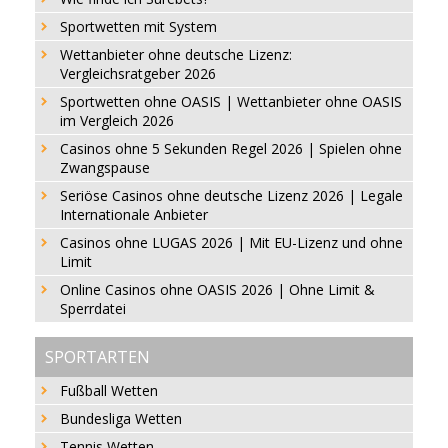
Sportwetten mit System
Wettanbieter ohne deutsche Lizenz:
Vergleichsratgeber
2026
Sportwetten ohne OASIS | Wettanbieter ohne OASIS
im Vergleich 2026
Casinos ohne 5 Sekunden Regel 2026 | Spielen ohne
Zwangspause
Seriöse Casinos ohne deutsche Lizenz 2026 | Legale
Internationale Anbieter
Casinos ohne LUGAS 2026 | Mit EU-Lizenz und ohne
Limit
Online Casinos ohne OASIS 2026 | Ohne Limit &
Sperrdatei
SPORTARTEN
Fußball Wetten
Bundesliga Wetten
Tennis Wetten