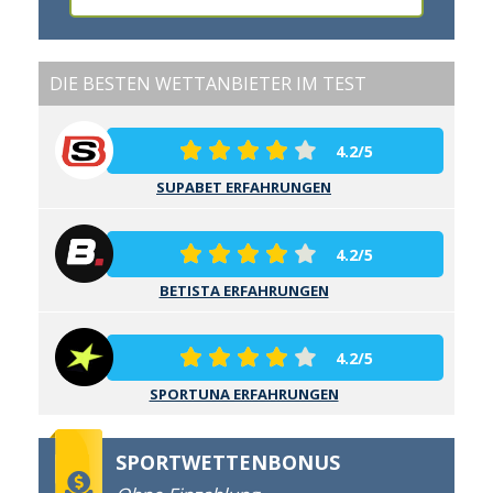
DIE BESTEN WETTANBIETER IM TEST
4.2/5
SUPABET ERFAHRUNGEN
4.2/5
BETISTA ERFAHRUNGEN
4.2/5
SPORTUNA ERFAHRUNGEN
SPORTWETTENBONUS