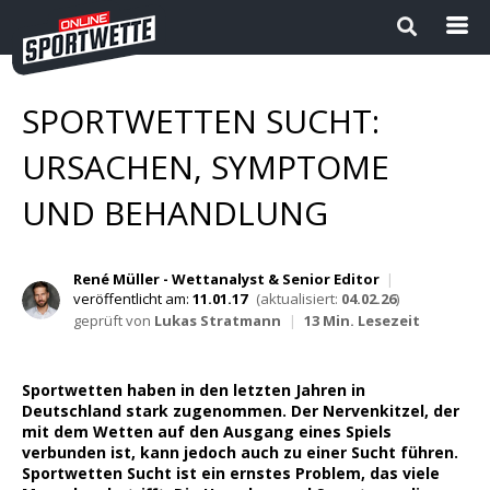
SPORTWETTEN SUCHT:
Startseite
URSACHEN, SYMPTOME
Die besten Wettanbieter 2024
UND BEHANDLUNG
1
Sport Magazin
René Müller - Wettanalyst & Senior Editor
|
veröffentlicht am:
11.01.17
(aktualisiert:
04.02.26
)
Sportwetten ohne OASIS |
geprüft von
Lukas Stratmann
Wettanbieter ohne OASIS im
|
13 Min. Lesezeit
Vergleich 2026
Sportwetten haben in den letzten Jahren in
Neue Wettanbieter
Deutschland stark zugenommen. Der Nervenkitzel, der
mit dem Wetten auf den Ausgang eines Spiels
Sportwetten Apps
verbunden ist, kann jedoch auch zu einer Sucht führen.
Sportwetten Sucht ist ein ernstes Problem, das viele