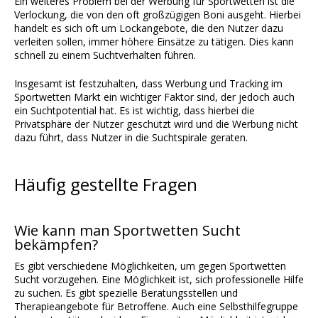
Ein weiteres Problem bei der Werbung für Sportwetten ist die
Verlockung, die von den oft großzügigen Boni ausgeht. Hierbei
handelt es sich oft um Lockangebote, die den Nutzer dazu
verleiten sollen, immer höhere Einsätze zu tätigen. Dies kann
schnell zu einem Suchtverhalten führen.
Insgesamt ist festzuhalten, dass Werbung und Tracking im
Sportwetten Markt ein wichtiger Faktor sind, der jedoch auch
ein Suchtpotential hat. Es ist wichtig, dass hierbei die
Privatsphäre der Nutzer geschützt wird und die Werbung nicht
dazu führt, dass Nutzer in die Suchtspirale geraten.
Häufig gestellte Fragen
Wie kann man Sportwetten Sucht
bekämpfen?
Es gibt verschiedene Möglichkeiten, um gegen Sportwetten
Sucht vorzugehen. Eine Möglichkeit ist, sich professionelle Hilfe
zu suchen. Es gibt spezielle Beratungsstellen und
Therapieangebote für Betroffene. Auch eine Selbsthilfegruppe