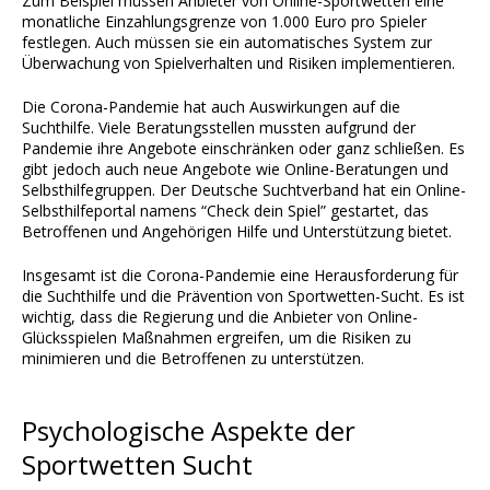
Zum Beispiel müssen Anbieter von Online-Sportwetten eine
monatliche Einzahlungsgrenze von 1.000 Euro pro Spieler
festlegen. Auch müssen sie ein automatisches System zur
Überwachung von Spielverhalten und Risiken implementieren.
Die Corona-Pandemie hat auch Auswirkungen auf die
Suchthilfe. Viele Beratungsstellen mussten aufgrund der
Pandemie ihre Angebote einschränken oder ganz schließen. Es
gibt jedoch auch neue Angebote wie Online-Beratungen und
Selbsthilfegruppen. Der Deutsche Suchtverband hat ein Online-
Selbsthilfeportal namens “Check dein Spiel” gestartet, das
Betroffenen und Angehörigen Hilfe und Unterstützung bietet.
Insgesamt ist die Corona-Pandemie eine Herausforderung für
die Suchthilfe und die Prävention von Sportwetten-Sucht. Es ist
wichtig, dass die Regierung und die Anbieter von Online-
Glücksspielen Maßnahmen ergreifen, um die Risiken zu
minimieren und die Betroffenen zu unterstützen.
Psychologische Aspekte der
Sportwetten Sucht