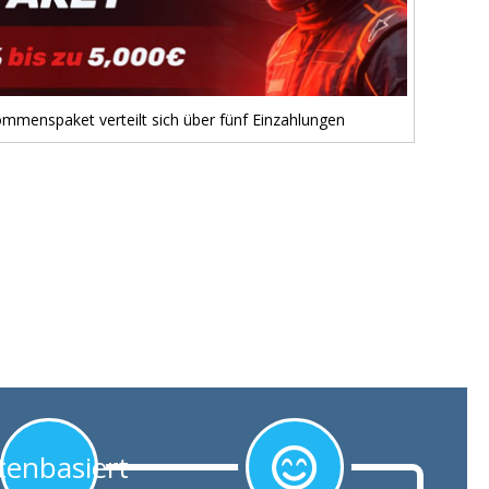
ommenspaket verteilt sich über fünf Einzahlungen
tenbasiert