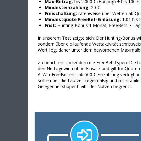
Max-Betrag:
bis 2.000 € (Hunting) + bis 100 €
Mindesteinzahlung:
20 €
Freischaltung:
ratenweise über Wetten ab Qu
Mindestquote FreeBet-Einlösung:
1,01 bis 
Frist:
Hunting-Bonus 1 Monat, FreeBets 7 Tag
In unserem Test zeigte sich: Der Hunting-Bonus wi
sondern über die laufende Wettaktivität schrittwe
Wert liegt daher unter dem beworbenen Maximalb
Zu beachten sind zudem die FreeBet-Typen: Die hä
den Nettogewinn ohne Einsatz und gilt für Quoten 
AllWin-FreeBet erst ab 500 € Einzahlung verfügbar i
sollte über die Laufzeit regelmäßig und mit stabile
Gelegenheitstipper bleibt der Nutzen begrenzt.