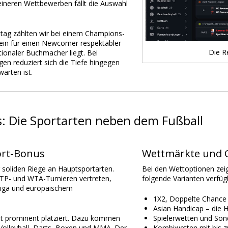
leineren Wettbewerben fällt die Auswahl
ltag zählten wir bei einem Champions-
 ein für einen Newcomer respektabler
Die R
tionaler Buchmacher liegt. Bei
n reduziert sich die Tiefe hingegen
arten ist.
s: Die Sportarten neben dem Fußball
ort-Bonus
Wettmärkte und O
 soliden Riege an Hauptsportarten.
Bei den Wettoptionen zei
ATP- und WTA-Turnieren vertreten,
folgende Varianten verfüg
liga und europäischem
1X2, Doppelte Chance
Asian Handicap – die 
st prominent platziert. Dazu kommen
Spielerwetten und So
 Volleyball, Darts, Boxen und MMA. Der
Kombiwetten mit bis z