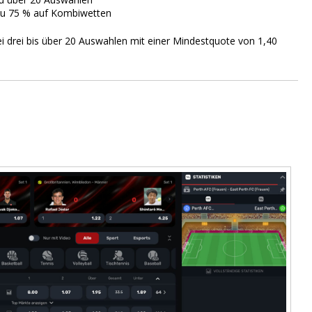
u 75 % auf Kombiwetten
 drei bis über 20 Auswahlen mit einer Mindestquote von 1,40