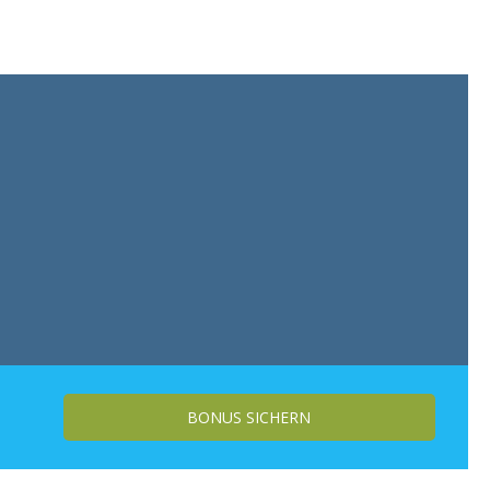
BONUS SICHERN