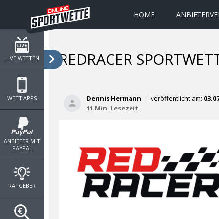
HOME
ANBIETERVE
REDRACER SPORTWET
LIVE WETTEN
Dennis Hermann
|
veröffentlicht am:
03.0
WETT APPS
11 Min. Lesezeit
ANBIETER MIT
PAYPAL
RATGEBER