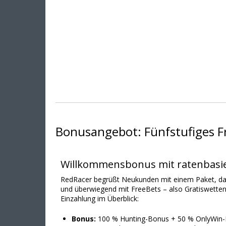
Bonusangebot: Fünfstufiges 
Willkommensbonus mit ratenbasi
RedRacer begrüßt Neukunden mit einem Paket, das 
und überwiegend mit FreeBets – also Gratiswetten 
Einzahlung im Überblick:
Bonus:
100 % Hunting-Bonus + 50 % OnlyWin-