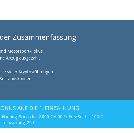
n der Zusammenfassung
 und Motorsport-Fokus
hne Abzug ausgezahlt
ive vieler Kryptowährungen
 Bestandskunden
ONUS AUF DIE 1. EINZAHLUNG
 Hunting-Bonus bis 2.000 € + 50 % FreeBet bis 100 €
steinzahlung: 20 €