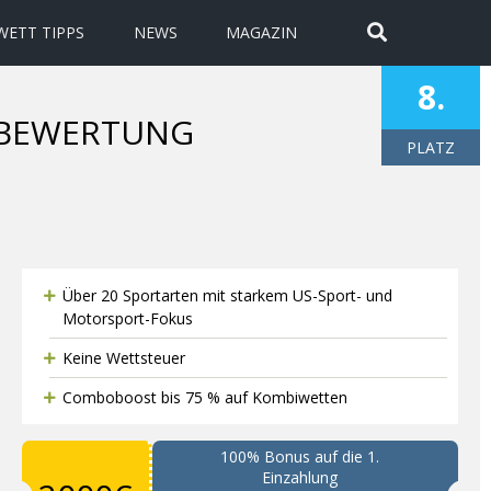
WETT TIPPS
NEWS
MAGAZIN
8.
 BEWERTUNG
Startseite
PLATZ
Die besten Wettanbieter 2024
1
Sport Magazin
Über 20 Sportarten mit starkem US-Sport- und
Sportwetten ohne OASIS |
Motorsport-Fokus
Wettanbieter ohne OASIS im
Vergleich 2026
Keine Wettsteuer
Comboboost bis 75 % auf Kombiwetten
Neue Wettanbieter
Sportwetten Apps
100% Bonus auf die 1.
Einzahlung