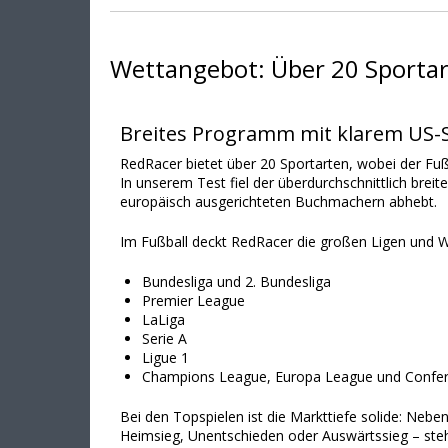
Wettangebot: Über 20 Sportar
Breites Programm mit klarem US
RedRacer bietet über 20 Sportarten, wobei der Fu
In unserem Test fiel der überdurchschnittlich breit
europäisch ausgerichteten Buchmachern abhebt.
Im Fußball deckt RedRacer die großen Ligen und 
Bundesliga und 2. Bundesliga
Premier League
LaLiga
Serie A
Ligue 1
Champions League, Europa League und Confe
Bei den Topspielen ist die Markttiefe solide: Neb
Heimsieg, Unentschieden oder Auswärtssieg – ste