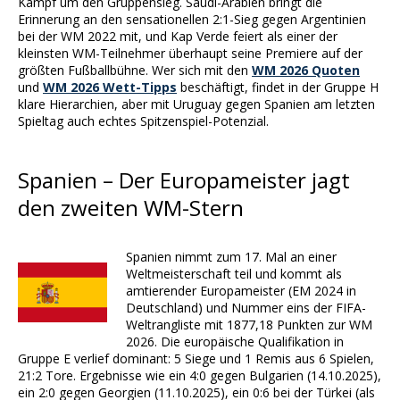
Kampf um den Gruppensieg. Saudi-Arabien bringt die
Erinnerung an den sensationellen 2:1-Sieg gegen Argentinien
bei der WM 2022 mit, und Kap Verde feiert als einer der
kleinsten WM-Teilnehmer überhaupt seine Premiere auf der
größten Fußballbühne. Wer sich mit den
WM 2026 Quoten
und
WM 2026 Wett-Tipps
beschäftigt, findet in der Gruppe H
klare Hierarchien, aber mit Uruguay gegen Spanien am letzten
Spieltag auch echtes Spitzenspiel-Potenzial.
Spanien – Der Europameister jagt
den zweiten WM-Stern
Spanien nimmt zum 17. Mal an einer
Weltmeisterschaft teil und kommt als
amtierender Europameister (EM 2024 in
Deutschland) und Nummer eins der FIFA-
Weltrangliste mit 1877,18 Punkten zur WM
2026. Die europäische Qualifikation in
Gruppe E verlief dominant: 5 Siege und 1 Remis aus 6 Spielen,
21:2 Tore. Ergebnisse wie ein 4:0 gegen Bulgarien (14.10.2025),
ein 2:0 gegen Georgien (11.10.2025), ein 0:6 bei der Türkei (als