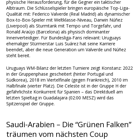
physische Herausforderung, für die Gegner ein taktischer
Albtraum. Die Schlüsselspieler bringen europäische Top-Liga-
Qualität mit: Federico Valverde (Real Madrid) als dynamischer
Box-to-Box-Spieler mit Weltklasse-Niveau, Darwin Núñez
(Liverpool) als Sturmtank mit Tempo und Torgefahr, und
Ronald Araújo (Barcelona) als physisch dominanter
Innenverteidiger. Für Bundesliga-Fans relevant: Uruguays
ehemaliger Stürmerstar Luis Suárez hat seine Karriere
beendet, aber die neue Generation um Valverde und Núñez
steht bereit.
Uruguays WM-Bilanz der letzten Turniere zeigt Konstanz: 2022
in der Gruppenphase gescheitert (hinter Portugal und
Südkorea), 2018 im Viertelfinale (gegen Frankreich), 2010 im
Halbfinale (vierter Platz). Die Celeste ist in der Gruppe H der
gefährlichste Konkurrent für Spanien – das Direktduell am
letzten Spieltag in Guadalajara (02:00 MESZ) wird das
Spitzenspiel der Gruppe.
Saudi-Arabien – Die “Grünen Falken”
träumen vom nächsten Coup