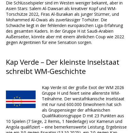
Die Schlüsselspieler sind im Westen weniger bekannt, aber in
Asien Stars: Salem Al-Dawsari als kreativer Kopf und WM-
Torschütze 2022, Firas Al-Buraikan als junger Stürmer, und
Mohammed Al-Owais als zuverlässiger Torhüter. Die
Schwäche liegt in der fehlenden europäischen Liga-Erfahrung
des gesamten Kaders. In der Gruppe H ist Saudi-Arabien
Außenseiter, könnte aber mit einem ähnlichen Coup wie 2022
gegen Argentinien für eine Sensation sorgen.
Kap Verde – Der kleinste Inselstaat
schreibt WM-Geschichte
Kap Verde ist der große Exot der WM 2026
Gruppe H und feiert seine allererste WM-
Teilnahme. Der westafrikanische Inselstaat
mit nur rund 600.000 Einwohnern hat sich
als Gruppensieger der afrikanischen
Qualifikationsgruppe D mit 23 Punkten aus
10 Spielen (7 Siege, 2 Remis, 1 Niederlage) vor Kamerun und
Angola qualifiziert – eine bemerkenswerte Leistung. Ergebnisse
wie ein 3:0 gegen Eswatini (13.10.2025), ein 2:0 gegen Kap