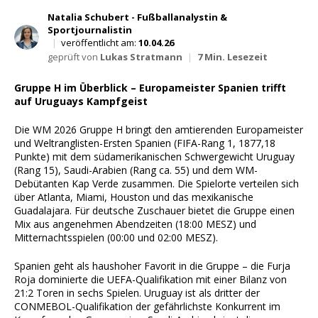
Wett Tipps für Heute
Natalia Schubert - Fußballanalystin &
Sportjournalistin
|
veröffentlicht am:
10.04.26
geprüft von
Lukas Stratmann
|
7 Min. Lesezeit
Gruppe H im Überblick – Europameister Spanien trifft
auf Uruguays Kampfgeist
Die WM 2026 Gruppe H bringt den amtierenden Europameister
und Weltranglisten-Ersten Spanien (FIFA-Rang 1, 1877,18
Punkte) mit dem südamerikanischen Schwergewicht Uruguay
(Rang 15), Saudi-Arabien (Rang ca. 55) und dem WM-
Debütanten Kap Verde zusammen. Die Spielorte verteilen sich
über Atlanta, Miami, Houston und das mexikanische
Guadalajara. Für deutsche Zuschauer bietet die Gruppe einen
Mix aus angenehmen Abendzeiten (18:00 MESZ) und
Mitternachtsspielen (00:00 und 02:00 MESZ).
Spanien geht als haushoher Favorit in die Gruppe – die Furja
Roja dominierte die UEFA-Qualifikation mit einer Bilanz von
21:2 Toren in sechs Spielen. Uruguay ist als dritter der
CONMEBOL-Qualifikation der gefährlichste Konkurrent im