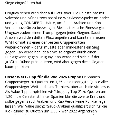
Siege eingefahren hat.
Uruguay sehen wir sicher auf Platz zwei. Die Celeste hat mit
Valverde und Núñez zwei absolute Weltklasse-Spieler im Kader
und genug CONMEBOL-Härte, um Saudi-Arabien und Kap
Verde souverän zu bezwingen. Bielsas taktische Finesse gibt
Uruguay zudem einen Trumpf gegen jeden Gegner. Saudi-
Arabien wird den dritten Platz anpeilen und könnte im neuen
WM-Format als einer der besten Gruppendritten
weiterkommen – dafür müsste aber mindestens ein Sieg
gegen Kap Verde her, idealerweise ergänzt durch einen
Punktgewinn gegen Uruguay. Kap Verde darf sich auf der
größten Bühne präsentieren, wird aber gegen diese Gegner
kaum punkten.
Unser Wett-Tipp für die WM 2026 Gruppe H:
Spanien
Gruppensieger zu Quoten um 1,35 – die niedrigste Quote aller
Gruppensieger-Wetten dieses Turniers, aber auch die sicherste.
Als Value-Tipp empfehlen wir “Uruguay Top 2” zu Quoten um
1,20 – die Celeste ist hinter Spanien klar die zweite Kraft und
sollte gegen Saudi-Arabien und Kap Verde keine Punkte liegen
lassen. Wer Value sucht: “Saudi-Arabien qualifiziert sich für die
K.o.-Runde” zu Quoten um 3,50 – wer 2022 Argentinien