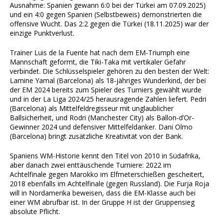
Ausnahme: Spanien gewann 6:0 bei der Türkei am 07.09.2025)
und ein 4:0 gegen Spanien (Selbstbeweis) demonstrierten die
offensive Wucht. Das 2:2 gegen die Türkei (18.11.2025) war der
einzige Punktverlust.
Trainer Luis de la Fuente hat nach dem EM-Triumph eine
Mannschaft geformt, die Tiki-Taka mit vertikaler Gefahr
verbindet. Die Schlüsselspieler gehören zu den besten der Welt:
Lamine Yamal (Barcelona) als 18-jähriges Wunderkind, der bei
der EM 2024 bereits zum Spieler des Turniers gewählt wurde
und in der La Liga 2024/25 herausragende Zahlen liefert. Pedri
(Barcelona) als Mittelfeldregisseur mit unglaublicher
Ballsicherheit, und Rodri (Manchester City) als Ballon-d’Or-
Gewinner 2024 und defensiver Mittelfeldanker. Dani Olmo
(Barcelona) bringt zusätzliche Kreativität von der Bank.
Spaniens WM-Historie kennt den Titel von 2010 in Südafrika,
aber danach zwei enttäuschende Turniere: 2022 im
Achtelfinale gegen Marokko im Elfmeterschießen gescheitert,
2018 ebenfalls im Achtelfinale (gegen Russland). Die Furja Roja
will in Nordamerika beweisen, dass die EM-Klasse auch bei
einer WM abrufbar ist. In der Gruppe H ist der Gruppensieg
absolute Pflicht.