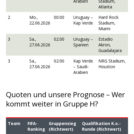
Arabien
Stadium,
Atlanta
2
Mo.,
00:00
Uruguay –
Hard Rock
22.06.2026
Kap Verde
Stadium,
Miami
3
Sa.,
02:00
Uruguay –
Estadio
27.06.2026
Spanien
Akron,
Guadalajara
3
Sa.,
02:00
Kap Verde
NRG Stadium,
27.06.2026
– Saudi-
Houston
Arabien
Quoten und unsere Prognose – Wer
kommt weiter in Gruppe H?
Team
FIFA-
Gruppensieg
Qualifikation K.o.-
Ranking
(Richtwert)
Runde (Richtwert)