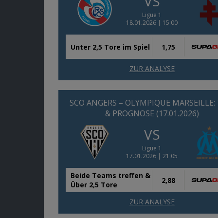
VS
Ligue 1
18.01.2026 | 15:00
Unter 2,5 Tore im Spiel
1,75
ZUR ANALYSE
SCO ANGERS – OLYMPIQUE MARSEILLE: 
& PROGNOSE (17.01.2026)
VS
Ligue 1
17.01.2026 | 21:05
Beide Teams treffen &
2,88
Über 2,5 Tore
ZUR ANALYSE