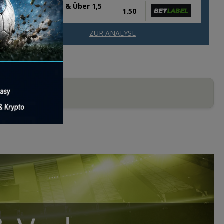
Sieg Lens & Über 1,5
1.50
Tore
ZUR ANALYSE