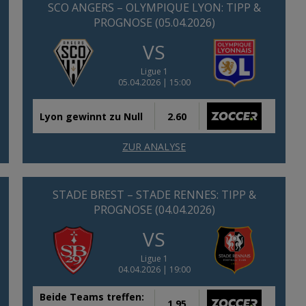
SCO ANGERS – OLYMPIQUE LYON: TIPP &
Wett Tipps für Heute
PROGNOSE (05.04.2026)
VS
Ligue 1
05.04.2026 | 15:00
Lyon gewinnt zu Null
2.60
ZUR ANALYSE
STADE BREST – STADE RENNES: TIPP &
PROGNOSE (04.04.2026)
VS
Ligue 1
04.04.2026 | 19:00
Beide Teams treffen:
1,95