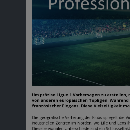
Um präzise Ligue 1 Vorhersagen zu erstellen, 
von anderen europäischen Topligen. Während in
französischer Eleganz. Diese Vielseitigkeit m
Die geografische Verteilung der Klubs spiegelt die
industriellen Zentren im Norden, wo Lille und Lens i
Diese regionalen Unterschiede sind ein Schlüsselfak