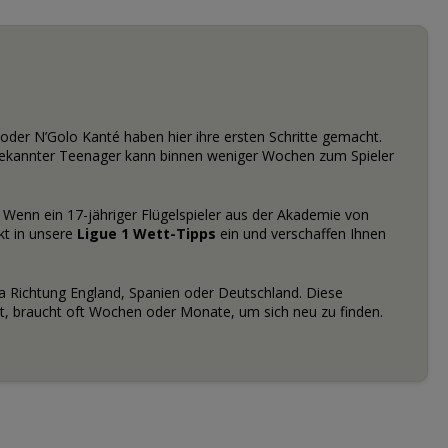
oder N’Golo Kanté haben hier ihre ersten Schritte gemacht.
bekannter Teenager kann binnen weniger Wochen zum Spieler
 Wenn ein 17-jähriger Flügelspieler aus der Akademie von
kt in unsere
Ligue 1 Wett-Tipps
ein und verschaffen Ihnen
ga Richtung England, Spanien oder Deutschland. Diese
ert, braucht oft Wochen oder Monate, um sich neu zu finden.