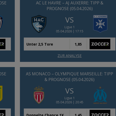
OSE
AC LE HAVRE – AJ AUXERRE: TIPP &
PROGNOSE (05.04.2026)
VS
Ligue 1
05.04.2026 | 17:15
Unter 2,5 Tore
1,85
ZUR ANALYSE
OSE
AS MONACO – OLYMPIQUE MARSEILLE: TIPP
& PROGNOSE (05.04.2026)
VS
Ligue 1
05.04.2026 | 20:45
Doppelte Chance 1X
1,45