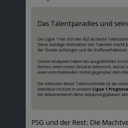
Das Talentparadies und sei
Die Ligue 1 hat sich den Ruf als beste Talentsc
Diese ständige Fluktuation von Talenten macht
der Stunde aufsteigen und die Kräfteverhältnisse
Unsere Analysten haben ein ausgedehntes Scoutin
Rennes seine ersten Einsätze bekommt, wissen wir
einen entscheidenden Vorteil gegenüber dem We
Die Kehrseite dieser Talentschmiede ist die stä
Aderlässe müssen in unseren
Ligue 1 Prognos
Wir dokumentieren diese Anpassungsphasen akrib
PSG und der Rest: Die Machtv