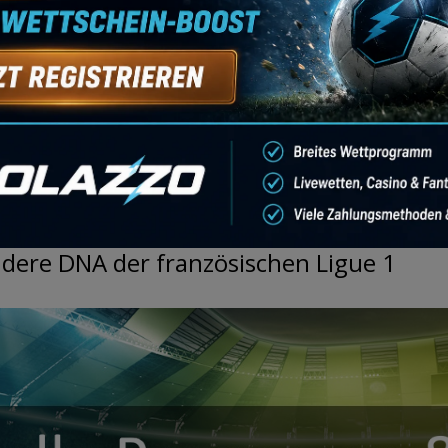
Sieg Lille zu Null
2.63
ZUR ANALYSE
serer Analyse-Methodik
ndere DNA der französischen Ligue 1