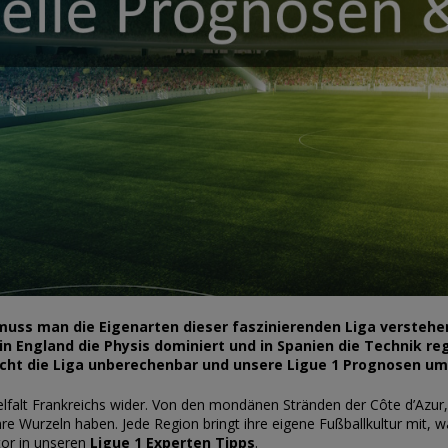
muss man die Eigenarten dieser faszinierenden Liga verstehen
 England die Physis dominiert und in Spanien die Technik regi
acht die Liga unberechenbar und unsere Ligue 1 Prognosen um
 Vielfalt Frankreichs wider. Von den mondänen Stränden der Côte d’Az
hre Wurzeln haben. Jede Region bringt ihre eigene Fußballkultur mit, w
tor in unseren
Ligue 1 Experten Tipps
.