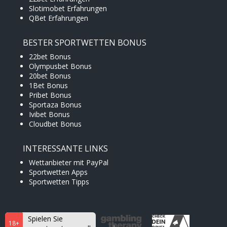
Slotimobet Erfahrungen
QBet Erfahrungen
BESTER SPORTWETTEN BONUS
22bet Bonus
Olympusbet Bonus
20bet Bonus
1Bet Bonus
Pribet Bonus
Sportaza Bonus
Ivibet Bonus
Cloudbet Bonus
INTERESSANTE LINKS
Wettanbieter mit PayPal
Sportwetten Apps
Sportwetten Tipps
Spielen Sie
18+