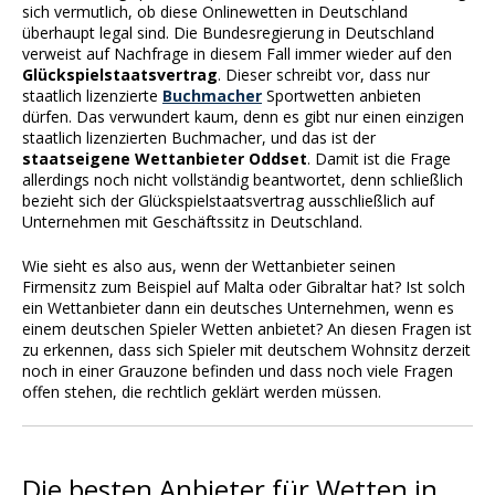
sich vermutlich, ob diese Onlinewetten in Deutschland
überhaupt legal sind. Die Bundesregierung in Deutschland
verweist auf Nachfrage in diesem Fall immer wieder auf den
Glückspielstaatsvertrag
. Dieser schreibt vor, dass nur
staatlich lizenzierte
Buchmacher
Sportwetten anbieten
dürfen. Das verwundert kaum, denn es gibt nur einen einzigen
staatlich lizenzierten Buchmacher, und das ist der
staatseigene Wettanbieter Oddset
. Damit ist die Frage
allerdings noch nicht vollständig beantwortet, denn schließlich
bezieht sich der Glückspielstaatsvertrag ausschließlich auf
Unternehmen mit Geschäftssitz in Deutschland.
Wie sieht es also aus, wenn der Wettanbieter seinen
Firmensitz zum Beispiel auf Malta oder Gibraltar hat? Ist solch
ein Wettanbieter dann ein deutsches Unternehmen, wenn es
einem deutschen Spieler Wetten anbietet? An diesen Fragen ist
zu erkennen, dass sich Spieler mit deutschem Wohnsitz derzeit
noch in einer Grauzone befinden und dass noch viele Fragen
offen stehen, die rechtlich geklärt werden müssen.
Die besten Anbieter für Wetten in