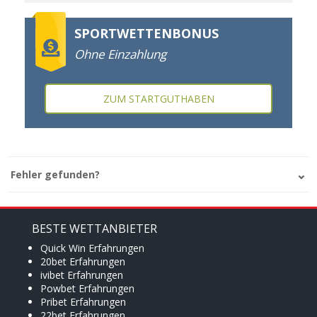
SPORTWETTENBONUS
Ohne Einzahlung
ZUM STARTGUTHABEN
Fehler gefunden?
BESTE WETTANBIETER
Quick Win Erfahrungen
20bet Erfahrungen
ivibet Erfahrungen
Powbet Erfahrungen
Pribet Erfahrungen
22bet Erfahrungen