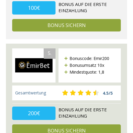
BONUS AUF DIE ERSTE
100€
EINZAHLUNG
BONUS SICHERN
5.
Bonuscode: Emir200
Bonusumsatz 10x
Mindestquote: 1,8
Gesamtwertung
4.5/5
BONUS AUF DIE ERSTE
200€
EINZAHLUNG
BONUS SICHERN