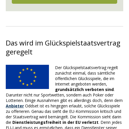
Das wird im Glückspielstaatsvertrag
geregelt
Der Glückspielstaatsvertrag regelt
zunächst einmal, dass sämtliche
öffentlichen Glücksspiele, die im
Internet angeboten werden,
grundsätzlich verboten sind
.
Darunter nicht nur Sportwetten, sondern auch Poker oder
Lotterien. Einige Ausnahmen gibt es allerdings doch, denn dem
Anbieter
Oddset ist es hingegen erlaubt, solche Glücksspiele
zu offerieren. Genau das sieht die EU-Kommission kritisch und
der Staatsvertrag wird bemängelt. Die Kommission sieht darin
die
Dienstleistungsfreiheit in der EU verletzt
. Denn jedes
EU-Land muss es ermöglichen, dass ein Dienstleister seiner