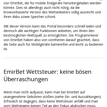
von EmirBet, die für mobile Endgeräte heruntergeladen werden
könnte. Dies ist allerdings auch nicht nötig, da die
browserbasierte Version des Wettanbieters völlig ausreicht und
Ihren Akku sowie Speicher schont.
Mit dieser Version kann das Portal besonders schnell laden und
dennoch alle wichtigen Funktionen anbieten, um Ihnen den
bestmöglichen Wettspaß zu ermöglichen. Die Programmierer
von EmirBet haben also von vornherein darauf geachtet, dass
die Seite auch für Mobilgeräte barrierefrei und leicht zu bedienen
ist.
EmirBet Wettsteuer: keine bösen
Überraschungen
Wenn man nicht aufpasst, kann man bei EmirBet auf
unangenehme Gebühren stoßen (siehe Ein- und Auszahlungen).
Erfreulich ist dagegen, dass keine Wettsteuer anfällt und man
vom Wettgewinn keinen Teil an den Fiskus abdrücken muss,