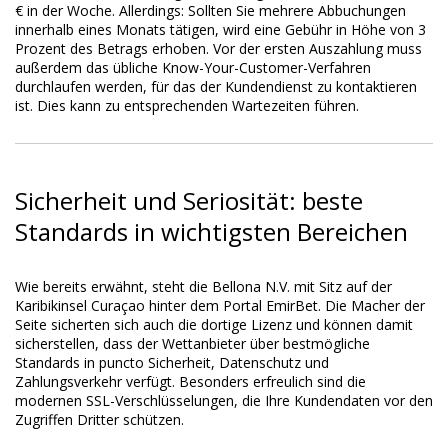
€ in der Woche. Allerdings: Sollten Sie mehrere Abbuchungen
innerhalb eines Monats tätigen, wird eine Gebühr in Höhe von 3
Prozent des Betrags erhoben. Vor der ersten Auszahlung muss
außerdem das übliche Know-Your-Customer-Verfahren
durchlaufen werden, für das der Kundendienst zu kontaktieren
ist. Dies kann zu entsprechenden Wartezeiten führen.
Sicherheit und Seriosität: beste
Standards in wichtigsten Bereichen
Wie bereits erwähnt, steht die Bellona N.V. mit Sitz auf der
Karibikinsel Curaçao hinter dem Portal EmirBet. Die Macher der
Seite sicherten sich auch die dortige Lizenz und können damit
sicherstellen, dass der Wettanbieter über bestmögliche
Standards in puncto Sicherheit, Datenschutz und
Zahlungsverkehr verfügt. Besonders erfreulich sind die
modernen SSL-Verschlüsselungen, die Ihre Kundendaten vor den
Zugriffen Dritter schützen.