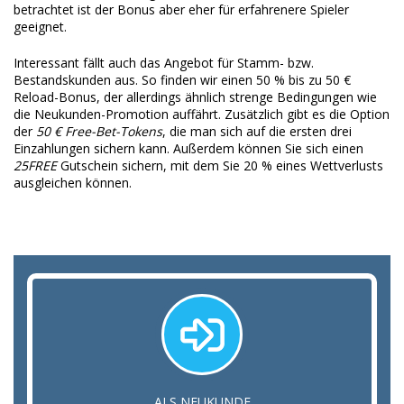
betrachtet ist der Bonus aber eher für erfahrenere Spieler
geeignet.
Interessant fällt auch das Angebot für Stamm- bzw.
Bestandskunden aus. So finden wir einen 50 % bis zu 50 €
Reload-Bonus, der allerdings ähnlich strenge Bedingungen wie
die Neukunden-Promotion auffährt. Zusätzlich gibt es die Option
der
50 € Free-Bet-Tokens
, die man sich auf die ersten drei
Einzahlungen sichern kann. Außerdem können Sie sich einen
25FREE
Gutschein sichern, mit dem Sie 20 % eines Wettverlusts
ausgleichen können.
ALS NEUKUNDE