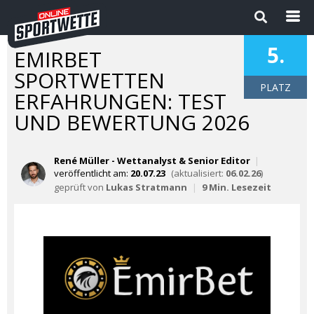
5.
EMIRBET
SPORTWETTEN
Startseite
PLATZ
ERFAHRUNGEN: TEST
UND BEWERTUNG
2026
Die besten Wettanbieter 2024
1
Sport Magazin
René Müller - Wettanalyst & Senior Editor
|
veröffentlicht am:
20.07.23
(aktualisiert:
06.02.26
)
geprüft von
Lukas Stratmann
|
9 Min. Lesezeit
Sportwetten ohne OASIS |
Wettanbieter ohne OASIS im
Vergleich 2026
Neue Wettanbieter
Sportwetten Apps