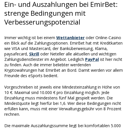
Ein- und Auszahlungen bei EmirBet:
strenge Bedingungen mit
Verbesserungspotenzial
Immer wichtig ist bei einem
Wettanbieter
oder Online-Casino
ein Blick auf die Zahlungsoptionen. EmirBet hat mit Kreditkarten
wie VISA und Mastercard, der Banküberweisung, Klarna,
paysafecard,
Skrill
oder Neteller alle aktuellen und wichtigen
Zahlungsdienstleister im Angebot. Lediglich
PayPal
ist hier nicht
zu finden. Auch die immer beliebter werdenden
Kryptowährungen hat EmirBet an Bord. Damit werden vor allem
Freunde des eSports bedient.
Vorgeschrieben ist jeweils eine Mindesteinzahlung in Höhe von
10 €. Maximal sind 10.000 € pro Einzahlung möglich. Jede
Einzahlung muss mindestens fünf Mal gespielt werden. Die
Mindestquote liegt hierfür bei 1,6. Wer diese Bedingungen nicht
erfüllen kann, muss mit einer Verwaltungsgebühr von 8 Prozent
rechnen.
Die maximale Auszahlungssumme liegt bei komfortablen 5.000