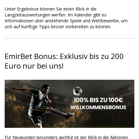
Unter Ergebnisse können Sie einen Blick in die
Langzeitauswertungen werfen. Im Kalender gibt es
Informationen über anstehende Spiele und Wettbewerbe, um
sich auf künftige Tipps besser vorbereiten zu können.
EmirBet Bonus: Exklusiv bis zu 200
Euro nur bei uns!
Für Neukunden besonders wichtig ist der Blick in die Aktionen