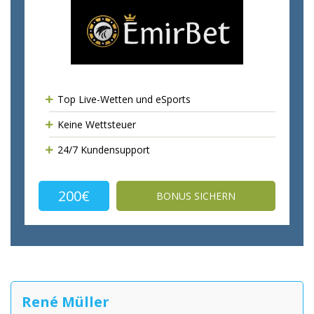
Top Live-Wetten und eSports
Keine Wettsteuer
24/7 Kundensupport
200
€
BONUS SICHERN
René Müller