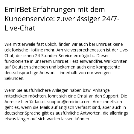
EmirBet Erfahrungen mit dem
Kundenservice: zuverlässiger 24/7-
Live-Chat
Wie mittlerweile fast üblich, finden wir auch bei EmirBet keine
telefonische Hotline mehr. Am vielversprechendsten ist der Live-
Chat, der einen 24-Stunden-Service ermöglicht. Dieser
funktionierte in unserem EmirBet Test einwandfrei. Wir konnten
auf Deutsch schreiben und bekamen auch eine kompetente
deutschsprachige Antwort – innerhalb von nur wenigen
Sekunden.
Wenn Sie ausführlichere Anliegen haben bzw. Anhänge
mitschicken möchten, lohnt sich eine Email an den Support. Die
Adresse hierfür lautet
support@emirbet.com
. Am schnellsten
geht es, wenn die Mails auf Englisch verfasst sind, aber auch in
deutscher Sprache gibt es ausführliche Antworten, die allerdings
etwas länger auf sich warten lassen können.