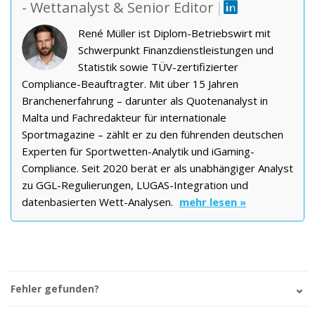
- Wettanalyst & Senior Editor
|
René Müller ist Diplom-Betriebswirt mit
Schwerpunkt Finanzdienstleistungen und
Statistik sowie TÜV-zertifizierter
Compliance-Beauftragter. Mit über 15 Jahren
Branchenerfahrung – darunter als Quotenanalyst in
Malta und Fachredakteur für internationale
Sportmagazine – zählt er zu den führenden deutschen
Experten für Sportwetten-Analytik und iGaming-
Compliance. Seit 2020 berät er als unabhängiger Analyst
zu GGL-Regulierungen, LUGAS-Integration und
datenbasierten Wett-Analysen.
mehr lesen »
Fehler gefunden?