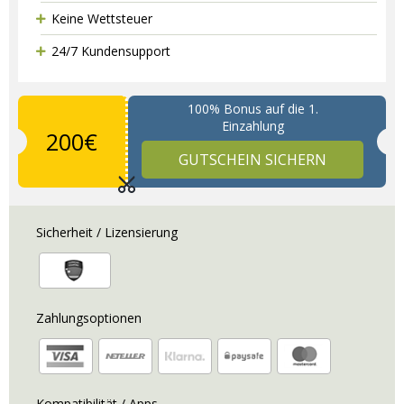
Keine Wettsteuer
24/7 Kundensupport
100% Bonus auf die 1.
Einzahlung
200
€
GUTSCHEIN SICHERN
Sicherheit / Lizensierung
Zahlungsoptionen
Kompatibilität / Apps