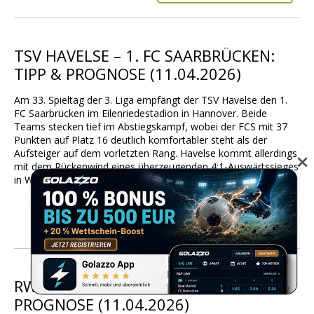
TSV HAVELSE – 1. FC SAARBRÜCKEN:
TIPP & PROGNOSE (11.04.2026)
Am 33. Spieltag der 3. Liga empfängt der TSV Havelse den 1.
FC Saarbrücken im Eilenriedestadion in Hannover. Beide
Teams stecken tief im Abstiegskampf, wobei der FCS mit 37
Punkten auf Platz 16 deutlich komfortabler steht als der
×
Aufsteiger auf dem vorletzten Rang. Havelse kommt allerdings
mit dem Rückenwind eines überzeugenden 4:1-Auswärtssieges
in Wiesbaden – […]
MEHR INFOS
RW ESSEN – FC INGOLSTADT: TIPP &
PROGNOSE (11.04.2026)