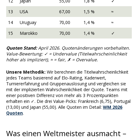
12
Japan
55,00
1,8 %
✓
13
USA
67,00
1,5 %
≈
14
Uruguay
70,00
1,4 %
≈
15
Marokko
70,00
1,4 %
✓
Quoten Stand:
April 2026. Quotenänderungen vorbehalten.
Value-Bewertung: ✓ = Undervalue (Titelwahrscheinlichkeit
höher als impliziert), ≈ = fair, ✗ = Overvalue.
Unsere Methodik:
Wir berechnen die Titelwahrscheinlichkeit
jedes Teams basierend auf Elo-Rating, Kaderwert,
Turniererfahrung und Gruppenauslosung und vergleichen sie
mit der implizierten Wahrscheinlichkeit der Quote. Teams mit
einer positiven Differenz von mehr als 3 Prozentpunkten
erhalten ein ✓. Die drei Value-Picks: Frankreich (6,75), Portugal
(13,00) und Japan (55,00). Alle Quoten im Detail:
WM 2026
Quoten
.
Was einen Weltmeister ausmacht –