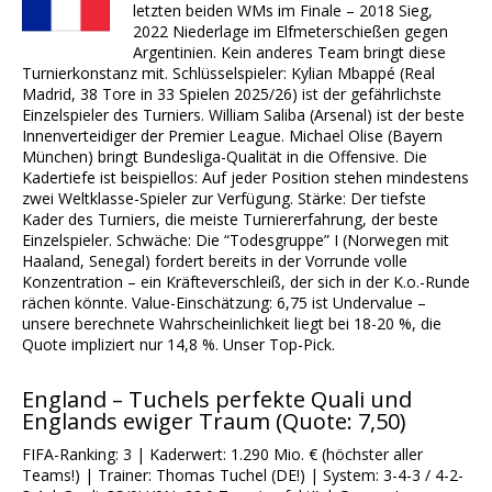
letzten beiden WMs im Finale – 2018 Sieg,
2022 Niederlage im Elfmeterschießen gegen
Argentinien. Kein anderes Team bringt diese
Turnierkonstanz mit. Schlüsselspieler: Kylian Mbappé (Real
Madrid, 38 Tore in 33 Spielen 2025/26) ist der gefährlichste
Einzelspieler des Turniers. William Saliba (Arsenal) ist der beste
Innenverteidiger der Premier League. Michael Olise (Bayern
München) bringt Bundesliga-Qualität in die Offensive. Die
Kadertiefe ist beispiellos: Auf jeder Position stehen mindestens
zwei Weltklasse-Spieler zur Verfügung. Stärke: Der tiefste
Kader des Turniers, die meiste Turniererfahrung, der beste
Einzelspieler. Schwäche: Die “Todesgruppe” I (Norwegen mit
Haaland, Senegal) fordert bereits in der Vorrunde volle
Konzentration – ein Kräfteverschleiß, der sich in der K.o.-Runde
rächen könnte. Value-Einschätzung: 6,75 ist Undervalue –
unsere berechnete Wahrscheinlichkeit liegt bei 18-20 %, die
Quote impliziert nur 14,8 %. Unser Top-Pick.
England – Tuchels perfekte Quali und
Englands ewiger Traum (Quote: 7,50)
FIFA-Ranking: 3 | Kaderwert: 1.290 Mio. € (höchster aller
Teams!) | Trainer: Thomas Tuchel (DE!) | System: 3-4-3 / 4-2-