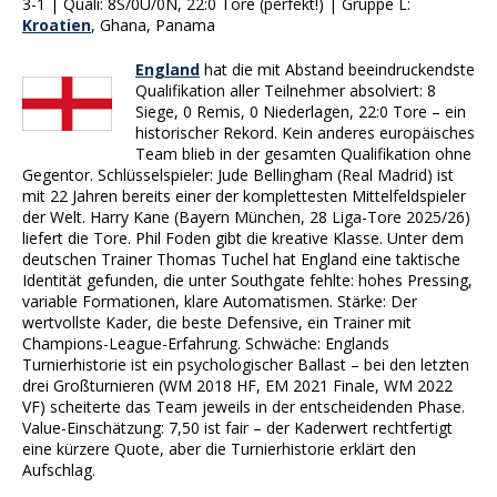
3-1 | Quali: 8S/0U/0N, 22:0 Tore (perfekt!) | Gruppe L:
Kroatien
, Ghana, Panama
England
hat die mit Abstand beeindruckendste
Qualifikation aller Teilnehmer absolviert: 8
Siege, 0 Remis, 0 Niederlagen, 22:0 Tore – ein
historischer Rekord. Kein anderes europäisches
Team blieb in der gesamten Qualifikation ohne
Gegentor. Schlüsselspieler: Jude Bellingham (Real Madrid) ist
mit 22 Jahren bereits einer der komplettesten Mittelfeldspieler
der Welt. Harry Kane (Bayern München, 28 Liga-Tore 2025/26)
liefert die Tore. Phil Foden gibt die kreative Klasse. Unter dem
deutschen Trainer Thomas Tuchel hat England eine taktische
Identität gefunden, die unter Southgate fehlte: hohes Pressing,
variable Formationen, klare Automatismen. Stärke: Der
wertvollste Kader, die beste Defensive, ein Trainer mit
Champions-League-Erfahrung. Schwäche: Englands
Turnierhistorie ist ein psychologischer Ballast – bei den letzten
drei Großturnieren (WM 2018 HF, EM 2021 Finale, WM 2022
VF) scheiterte das Team jeweils in der entscheidenden Phase.
Value-Einschätzung: 7,50 ist fair – der Kaderwert rechtfertigt
eine kürzere Quote, aber die Turnierhistorie erklärt den
Aufschlag.