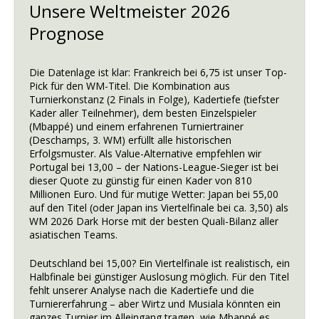
Unsere Weltmeister 2026
Prognose
Die Datenlage ist klar: Frankreich bei 6,75 ist unser Top-
Pick für den WM-Titel. Die Kombination aus
Turnierkonstanz (2 Finals in Folge), Kadertiefe (tiefster
Kader aller Teilnehmer), dem besten Einzelspieler
(Mbappé) und einem erfahrenen Turniertrainer
(Deschamps, 3. WM) erfüllt alle historischen
Erfolgsmuster. Als Value-Alternative empfehlen wir
Portugal bei 13,00 – der Nations-League-Sieger ist bei
dieser Quote zu günstig für einen Kader von 810
Millionen Euro. Und für mutige Wetter: Japan bei 55,00
auf den Titel (oder Japan ins Viertelfinale bei ca. 3,50) als
WM 2026 Dark Horse mit der besten Quali-Bilanz aller
asiatischen Teams.
Deutschland bei 15,00? Ein Viertelfinale ist realistisch, ein
Halbfinale bei günstiger Auslosung möglich. Für den Titel
fehlt unserer Analyse nach die Kadertiefe und die
Turniererfahrung – aber Wirtz und Musiala könnten ein
ganzes Turnier im Alleingang tragen, wie Mbappé es