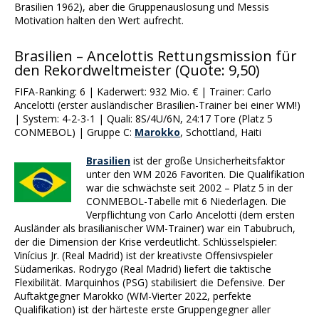
Brasilien 1962), aber die Gruppenauslosung und Messis
Motivation halten den Wert aufrecht.
Brasilien – Ancelottis Rettungsmission für
den Rekordweltmeister (Quote: 9,50)
FIFA-Ranking: 6 | Kaderwert: 932 Mio. € | Trainer: Carlo
Ancelotti (erster ausländischer Brasilien-Trainer bei einer WM!)
| System: 4-2-3-1 | Quali: 8S/4U/6N, 24:17 Tore (Platz 5
CONMEBOL) | Gruppe C:
Marokko
, Schottland, Haiti
Brasilien
ist der große Unsicherheitsfaktor
unter den WM 2026 Favoriten. Die Qualifikation
war die schwächste seit 2002 – Platz 5 in der
CONMEBOL-Tabelle mit 6 Niederlagen. Die
Verpflichtung von Carlo Ancelotti (dem ersten
Ausländer als brasilianischer WM-Trainer) war ein Tabubruch,
der die Dimension der Krise verdeutlicht. Schlüsselspieler:
Vinícius Jr. (Real Madrid) ist der kreativste Offensivspieler
Südamerikas. Rodrygo (Real Madrid) liefert die taktische
Flexibilität. Marquinhos (PSG) stabilisiert die Defensive. Der
Auftaktgegner Marokko (WM-Vierter 2022, perfekte
Qualifikation) ist der härteste erste Gruppengegner aller