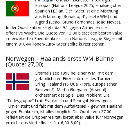
Europas (Nations League 2025, Finalsieg über
Spanien i.E.) an. Der Kader ist eine Mischung
aus Erfahrung (Ronaldo, 41, letzte WM) und
Jugend (Leão, Bruno Fernandes, João Neves).
In der Qualifikation zeigte das 9:1 gegen Armenien die
offensive Wucht. Die Quote von 13,00 bietet den besten Value
im erweiterten Favoritenkreis – ein Nations-League-Sieger mit
einem 810-Millionen-Euro-Kader sollte kürzer stehen.
Norwegen – Haalands erste WM-Bühne
(Quote: 27,00)
Erstmals seit 1998 bei einer WM, mit dem
gefährlichsten Einzelstürmer des Turniers:
Erling Haaland (16 Quali-Tore, europäischer
Bestwert!). Martin Ødegaard (Arsenal)
orchestriert das Spiel. Das Problem: Die
“Todesgruppe” I mit Frankreich und Senegal. Norwegens
Turnier steht und fällt mit dem Auftaktspiel – gewinnt Haaland
gegen Frankreich, ist alles möglich. Die Quote von 27,00
reflektiert die Gruppenrealität, bietet aber Value für “Norwegen
erreicht das Viertelfinale” (ca. 6,00-8,00).