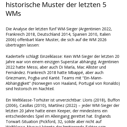
historische Muster der letzten 5
WMs
Die Analyse der letzten fünf WM-Sieger (Argentinien 2022,
Frankreich 2018, Deutschland 2014, Spanien 2010, Italien
2006) offenbart klare Muster, die sich auf die WM 2026
übertragen lassen:
Kadertiefe schlägt Einzelklasse: Kein WM-Sieger der letzten 20
Jahre war von einem einzigen Superstar abhängig. Argentinien
2022 hatte Messi, aber auch Di María, Mac Allister und
Fernández. Frankreich 2018 hatte Mbappé, aber auch
Griezmann, Pogba und Kanté. Teams mit “Ein-Mann-
Abhängigkeit” (Norwegen von Haaland, Portugal von Ronaldo)
sind historisch im Nachteil.
Ein Weltklasse-Torhüter ist unverzichtbar: Lloris (2018), Buffon
(2006), Casillas (2010), Martínez (2022) – jeder WM-Sieger der
letzten 20 Jahre hatte einen Keeper, der mindestens ein
entscheidendes Spiel im Alleingang gerettet hat. Englands
Torwart-Situation (Pickford, 32, solide aber nicht auf
Weltklasse-Niveau) könnte der limitierende Faktor sein.