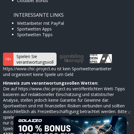
Cloudbet Bonus
INTERESSANTE LINKS
Wettanbieter mit PayPal
Sportwetten Apps
Sportwetten Tipps
Spielen Sie
18+
verantwortungsvoll
https://www.chic-project.eu ist kein Sportwettenanbieter
und organisiert keine Spiele um Geld
Hinweis zum verantwortungsvollen Wetten:
Die auf https://www.chic-project.eu veröffentlichten Wett-Tipps
basieren auf redaktioneller Einschätzung und statistischer
Analyse, stellen jedoch keine Garantie für Gewinne dar.
Sportwetten sind mit finanziellen Risiken verbunden und sollten
×
ausschließlich als Freizeitbeschäftigung betrachtet werden. Bitte
spiele verantwortungsbewusst, setze dir klare Limits und nutze
nur Geld, dessen Verlust du verkraften kannst. Bei Anzeichen von
Spielsucht hilft die
BZgA
anonym und kostenlos unter
0800