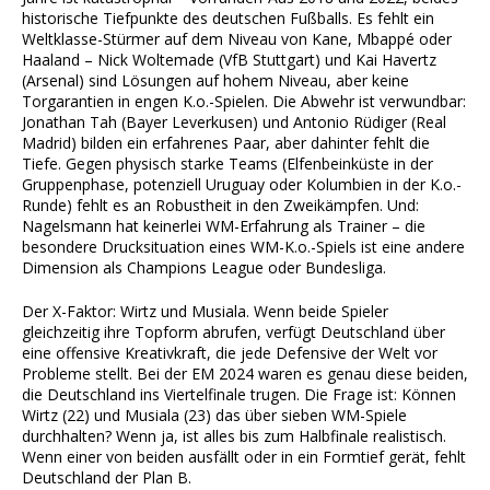
historische Tiefpunkte des deutschen Fußballs. Es fehlt ein
Weltklasse-Stürmer auf dem Niveau von Kane, Mbappé oder
Haaland – Nick Woltemade (VfB Stuttgart) und Kai Havertz
(Arsenal) sind Lösungen auf hohem Niveau, aber keine
Torgarantien in engen K.o.-Spielen. Die Abwehr ist verwundbar:
Jonathan Tah (Bayer Leverkusen) und Antonio Rüdiger (Real
Madrid) bilden ein erfahrenes Paar, aber dahinter fehlt die
Tiefe. Gegen physisch starke Teams (Elfenbeinküste in der
Gruppenphase, potenziell Uruguay oder Kolumbien in der K.o.-
Runde) fehlt es an Robustheit in den Zweikämpfen. Und:
Nagelsmann hat keinerlei WM-Erfahrung als Trainer – die
besondere Drucksituation eines WM-K.o.-Spiels ist eine andere
Dimension als Champions League oder Bundesliga.
Der X-Faktor: Wirtz und Musiala. Wenn beide Spieler
gleichzeitig ihre Topform abrufen, verfügt Deutschland über
eine offensive Kreativkraft, die jede Defensive der Welt vor
Probleme stellt. Bei der EM 2024 waren es genau diese beiden,
die Deutschland ins Viertelfinale trugen. Die Frage ist: Können
Wirtz (22) und Musiala (23) das über sieben WM-Spiele
durchhalten? Wenn ja, ist alles bis zum Halbfinale realistisch.
Wenn einer von beiden ausfällt oder in ein Formtief gerät, fehlt
Deutschland der Plan B.