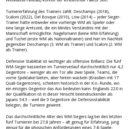
Turniererfahrung des Trainers zählt: Deschamps (2018),
Scaloni (2022), Del Bosque (2010), Löw (2014) – jeder Sieger-
Trainer hatte entweder eine vorherige WM als Spieler oder
eine lange Amtszeit, die ein blindes Verständnis mit der
Mannschaft ermöglichte. Nagelsmann (keine WM-Erfahrung)
und Tuchel (erste WM als Nationaltrainer) sind hier im Nachteil
gegenüber Deschamps (3. WM als Trainer) und Scaloni (2. WM
als Trainer).
Defensive Stabilität ist wichtiger als offensive Brillanz: Die fünf
WM-Sieger kassierten im Turnierverlauf durchschnittlich nur 4,2
Gegentore – weniger als ein Tor alle zwei Spiele. Teams, die
vorne Spektakel bieten, aber hinten wackeln (Brasilien mit 17
Quali-Gegentoren), scheitern historisch in der K.o.-Runde, wo
ein einziges Gegentor das Aus bedeuten kann. Englands 22:0 in
der Qualifikation ist in dieser Hinsicht beeindruckender als
Japans 54:3 – weil die 0 Gegentore die Defensivstabilität
belegen, die Turniere gewinnt.
Das durchschnittliche Alter des WM-Siegers lag bei den letzten
fünf Turnieren bei 27,8 Jahren – alt genug für Erfahrung, jung
genug für die physischen Anforderungen eines 7-8-Spiele-