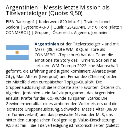
Argentinien – Messis letzte Mission als
Titelverteidiger (Quote: 9,50)
FIFA-Ranking: 4 | Kaderwert: 820 Mio. € | Trainer: Lionel
Scaloni | System: 4-3-3 | Quali: 12S/2U/4N, 31:10 Tore (Platz 1
CONMEBOL) | Gruppe J: Österreich, Algerien, Jordanien
Argentinien
ist der Titelverteidiger – und mit
Messi (38, letzte WM, 8 Quali-Tore als
CONMEBOL-Topscorer) hat das Team die
emotionalste Story des Turniers. Scaloni hat
seit dem WM-Triumph 2022 eine Mannschaft
geformt, die Erfahrung und Jugend kombiniert: Álvarez (Man
City), Mac Allister (Liverpool) und Fernández (Chelsea) bilden
ein Mittelfeld von europäischer Topliga-Qualität. Die
Gruppenauslosung ist die leichteste aller Favoriten: Österreich,
Algerien, Jordanien – ein Auftaktprogramm, das Argentinien
erlaubt, Kräfte für die K.o.-Runde zu sparen. Stärke: Die
Gewinnermentalität eines amtierenden Weltmeisters und die
leichteste Gruppenauslosung. Schwäche: Messis Alter (38/39
im Turnierverlauf) und das physische Niveau der MLS, das
hinter den europäischen Topligen liegt. Value-Einschätzung:
9,50 ist fair – die Titelverteidigung ist historisch selten (zuletzt