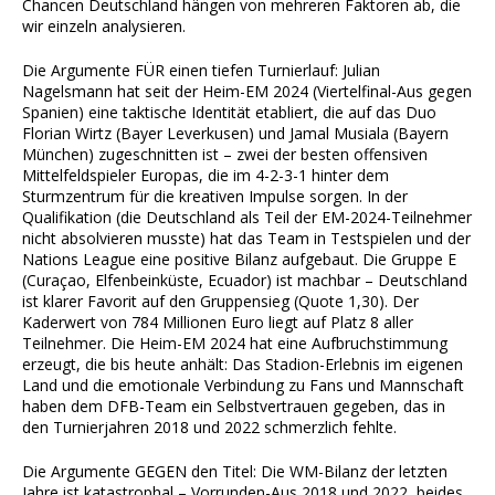
Chancen Deutschland hängen von mehreren Faktoren ab, die
wir einzeln analysieren.
Die Argumente FÜR einen tiefen Turnierlauf: Julian
Nagelsmann hat seit der Heim-EM 2024 (Viertelfinal-Aus gegen
Spanien) eine taktische Identität etabliert, die auf das Duo
Florian Wirtz (Bayer Leverkusen) und Jamal Musiala (Bayern
München) zugeschnitten ist – zwei der besten offensiven
Mittelfeldspieler Europas, die im 4-2-3-1 hinter dem
Sturmzentrum für die kreativen Impulse sorgen. In der
Qualifikation (die Deutschland als Teil der EM-2024-Teilnehmer
nicht absolvieren musste) hat das Team in Testspielen und der
Nations League eine positive Bilanz aufgebaut. Die Gruppe E
(Curaçao, Elfenbeinküste, Ecuador) ist machbar – Deutschland
ist klarer Favorit auf den Gruppensieg (Quote 1,30). Der
Kaderwert von 784 Millionen Euro liegt auf Platz 8 aller
Teilnehmer. Die Heim-EM 2024 hat eine Aufbruchstimmung
erzeugt, die bis heute anhält: Das Stadion-Erlebnis im eigenen
Land und die emotionale Verbindung zu Fans und Mannschaft
haben dem DFB-Team ein Selbstvertrauen gegeben, das in
den Turnierjahren 2018 und 2022 schmerzlich fehlte.
Die Argumente GEGEN den Titel: Die WM-Bilanz der letzten
Jahre ist katastrophal – Vorrunden-Aus 2018 und 2022, beides