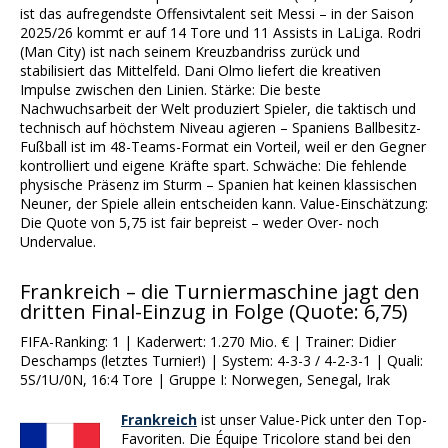
ist das aufregendste Offensivtalent seit Messi – in der Saison
2025/26 kommt er auf 14 Tore und 11 Assists in LaLiga. Rodri
(Man City) ist nach seinem Kreuzbandriss zurück und
stabilisiert das Mittelfeld. Dani Olmo liefert die kreativen
Impulse zwischen den Linien. Stärke: Die beste
Nachwuchsarbeit der Welt produziert Spieler, die taktisch und
technisch auf höchstem Niveau agieren – Spaniens Ballbesitz-
Fußball ist im 48-Teams-Format ein Vorteil, weil er den Gegner
kontrolliert und eigene Kräfte spart. Schwäche: Die fehlende
physische Präsenz im Sturm – Spanien hat keinen klassischen
Neuner, der Spiele allein entscheiden kann. Value-Einschätzung:
Die Quote von 5,75 ist fair bepreist – weder Over- noch
Undervalue.
Frankreich – die Turniermaschine jagt den
dritten Final-Einzug in Folge (Quote: 6,75)
FIFA-Ranking: 1 | Kaderwert: 1.270 Mio. € | Trainer: Didier
Deschamps (letztes Turnier!) | System: 4-3-3 / 4-2-3-1 | Quali:
5S/1U/0N, 16:4 Tore | Gruppe I: Norwegen, Senegal, Irak
Frankreich
ist unser Value-Pick unter den Top-
Favoriten. Die Équipe Tricolore stand bei den