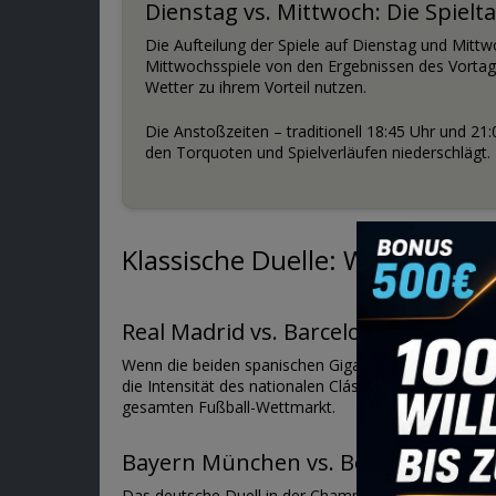
Dienstag vs. Mittwoch: Die Spiel
Die Aufteilung der Spiele auf Dienstag und Mitt
Mittwochsspiele von den Ergebnissen des Vortag
Wetter zu ihrem Vorteil nutzen.
Die Anstoßzeiten – traditionell 18:45 Uhr und 2
den Torquoten und Spielverläufen niederschlägt.
Klassische Duelle: Wenn Gigan
Real Madrid vs. Barcelona: El Clási
Wenn die beiden spanischen Giganten in der Champi
die Intensität des nationalen Clásico mit dem Prest
gesamten Fußball-Wettmarkt.
Bayern München vs. Borussia Dor
Das deutsche Duell in der Champions League hat b