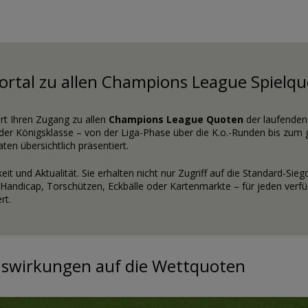
ortal zu allen Champions League Spielq
rt Ihren Zugang zu allen
Champions League Quoten
der laufenden 
 der Königsklasse – von der Liga-Phase über die K.o.-Runden bis zum 
n übersichtlich präsentiert.
gkeit und Aktualität. Sie erhalten nicht nur Zugriff auf die Standard-
andicap, Torschützen, Eckbälle oder Kartenmarkte – für jeden verf
rt.
uswirkungen auf die Wettquoten