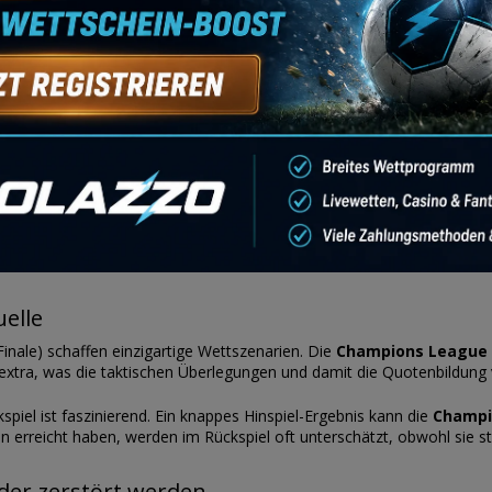
e unterschiedlichen Ambitionen und Ressourcen der beiden Clubs scha
ier League-Rivalität goes Europe
hat sich auf die europäische Bühne ausgeweitet. Die
Champions Lea
ropa gehören. Die Duelle zwischen Guardiola und Klopp (und nun deren
atal ist
uelle
inale) schaffen einzigartige Wettszenarien. Die
Champions League
extra, was die taktischen Überlegungen und damit die Quotenbildung 
iel ist faszinierend. Ein knappes Hinspiel-Ergebnis kann die
Champi
n erreicht haben, werden im Rückspiel oft unterschätzt, obwohl sie 
der zerstört werden