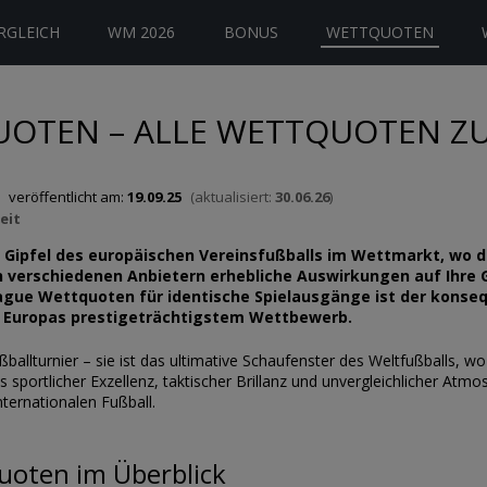
RGLEICH
WM 2026
BONUS
WETTQUOTEN
OTEN – ALLE WETTQUOTEN ZU
|
veröffentlicht am:
19.09.25
(aktualisiert:
30.06.26
)
eit
Gipfel des europäischen Vereinsfußballs im Wettmarkt, wo d
n verschiedenen Anbietern erhebliche Auswirkungen auf Ihr
ague Wettquoten für identische Spielausgänge ist der konse
in Europas prestigeträchtigstem Wettbewerb.
ballturnier – sie ist das ultimative Schaufenster des Weltfußballs
 sportlicher Exzellenz, taktischer Brillanz und unvergleichlicher Atm
ternationalen Fußball.
uoten im Überblick