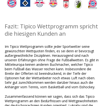
Fazit: Tipico Wettprogramm spricht
die hiesigen Kunden an
Im Tipico Wettprogramm sollte jeder Sportwetter seine
gewünschten Wettquoten finden, es sei denn er bevorzugt
außergewöhnliche Disziplinen. Herausragend sind nach
unseren Erfahrungen ohne Frage die Fußballwetten. Es gibt in
Mitteleuropa keinen anderen Buchmacher, welcher Tipico
beim Fußball das Wasser reichen kann. Insbesondere die
Breite der Offerten ist beeindruckend, in der Tiefe der
Optionen hat der Wettanbieter noch etwas Luft nach oben.
Sehr gut zurechtkommen werden darüber hinaus auch die
Anhänger vom Tennis, vom Basketball und vom Eishockey.
Zusammenfassend können wir sagen, dass sich das Tipico
Wettprogramm an den Bedürfnissen und Wettgewohnheiten
der deutschsprachigen Kunden orientiert. Lukrativ sind die