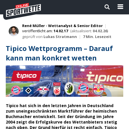
René Müller - Wettanalyst & Senior Editor
|
veröffentlicht am:
14.02.17
(aktualisiert:
04.02.26
)
Startseite
geprüft von
Lukas Stratmann
|
7 Min. Lesezeit
Tipico Wettprogramm – Darauf
Die besten Wettanbieter 2024
kann man konkret wetten
1
Sport Magazin
Sportwetten ohne OASIS |
Wettanbieter ohne OASIS im
Vergleich 2026
Neue Wettanbieter
Tipico hat sich in den letzten Jahren in Deutschland
zum uneingeschränkten Marktführer der heimischen
Buchmacher entwickelt. Seit der Gründung im Jahre
Sportwetten Apps
2004 zeigt die Erfolgskurve des Wettanbieters stetig
nach oben. Der Grund hierfür ist recht einfach. Tipico