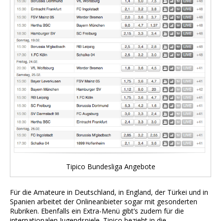
Tipico Bundesliga Angebote
Für die Amateure in Deutschland, in England, der Türkei und in
Spanien arbeitet der Onlineanbieter sogar mit gesonderten
Rubriken. Ebenfalls ein Extra-Menü gibt’s zudem für die
internationalen Jugendspiele. Tipico bezieht in die