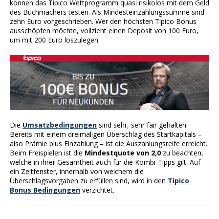
können das Tipico Wettprogramm quasi risikolos mit dem Geld
des Buchmachers testen. Als Mindesteinzahlungssumme sind
zehn Euro vorgeschrieben. Wer den höchsten Tipico Bonus
ausschöpfen möchte, vollzieht einen Deposit von 100 Euro,
um mit 200 Euro loszulegen.
Die
Umsatzbedingungen
sind sehr, sehr fair gehalten.
Bereits mit einem dreimaligen Überschlag des Startkapitals –
also Prämie plus Einzahlung – ist die Auszahlungsreife erreicht.
Beim Freispielen ist die
Mindestquote von 2,0
zu beachten,
welche in ihrer Gesamtheit auch für die Kombi-Tipps gilt. Auf
ein Zeitfenster, innerhalb von welchem die
Überschlagsvorgaben zu erfüllen sind, wird in den
Tipico
Bonus Bedingungen
verzichtet.