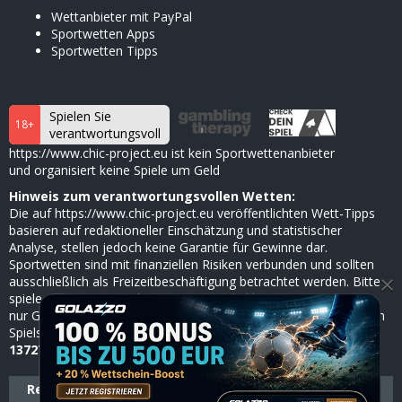
Wettanbieter mit PayPal
Sportwetten Apps
Sportwetten Tipps
Spielen Sie
18+
verantwortungsvoll
https://www.chic-project.eu ist kein Sportwettenanbieter
und organisiert keine Spiele um Geld
Hinweis zum verantwortungsvollen Wetten:
Die auf https://www.chic-project.eu veröffentlichten Wett-Tipps
basieren auf redaktioneller Einschätzung und statistischer
Analyse, stellen jedoch keine Garantie für Gewinne dar.
Sportwetten sind mit finanziellen Risiken verbunden und sollten
×
ausschließlich als Freizeitbeschäftigung betrachtet werden. Bitte
spiele verantwortungsbewusst, setze dir klare Limits und nutze
nur Geld, dessen Verlust du verkraften kannst. Bei Anzeichen von
Spielsucht hilft die
BZgA
anonym und kostenlos unter
0800
1372700
(ab 18 Jahren).
Redaktion & Experten
Reaktionelle Richtlinien