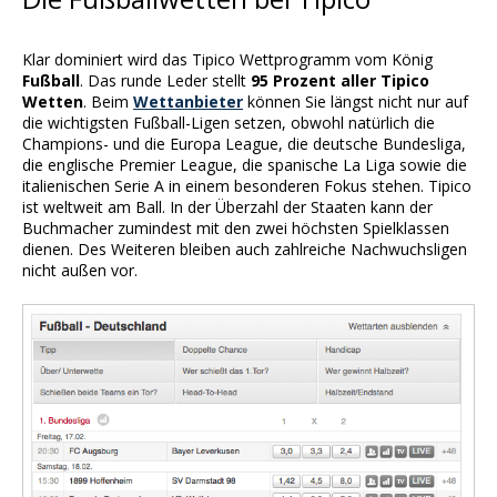
Klar dominiert wird das Tipico Wettprogramm vom König
Fußball
. Das runde Leder stellt
95 Prozent aller Tipico
Wetten
. Beim
Wettanbieter
können Sie längst nicht nur auf
die wichtigsten Fußball-Ligen setzen, obwohl natürlich die
Champions- und die Europa League, die deutsche Bundesliga,
die englische Premier League, die spanische La Liga sowie die
italienischen Serie A in einem besonderen Fokus stehen. Tipico
ist weltweit am Ball. In der Überzahl der Staaten kann der
Buchmacher zumindest mit den zwei höchsten Spielklassen
dienen. Des Weiteren bleiben auch zahlreiche Nachwuchsligen
nicht außen vor.