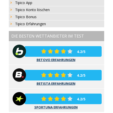
Tipico App
Tipico Konto löschen
Tipico Bonus
Tipico Erfahrungen
DIE BESTEN WETTANBIETER IM TEST
4.2/5
BETOVO ERFAHRUNGEN
4.2/5
BETISTA ERFAHRUNGEN
4.2/5
SPORTUNA ERFAHRUNGEN