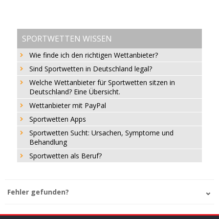
SPORTWETTEN WISSEN
Wie finde ich den richtigen Wettanbieter?
Sind Sportwetten in Deutschland legal?
Welche Wettanbieter für Sportwetten sitzen in
Deutschland? Eine Übersicht.
Wettanbieter mit PayPal
Sportwetten Apps
Sportwetten Sucht: Ursachen, Symptome und
Behandlung
Sportwetten als Beruf?
Fehler gefunden?