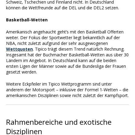
Schweiz, Tschechien und Finnland nicht. In Deutschland
können die Wettfreunde auf die DEL und die DEL2 setzen.
Basketball-Wetten
Amerikanisch angehaucht geht’s mit den Basketball Offerten
weiter. Der Fokus der Sportwetter liegt bekanntlich auf der
NBA, nicht zuletzt aufgrund der sehr ausgewogenen
Wettquoten
. Tipico trägt diesem Trend natürlich Rechnung.
Insgesamt hat der Buchmacher Basketball-Wetten aus über 30
Ländern im Angebot. In Deutschland kann auf die beiden
ersten Ligen der Männer sowie auf die Bundesliga der Frauen
gesetzt werden.
Weitere Eckpfeiler im Tipico Wettprogramm sind unter
anderem der Motorsport – inklusive der Formel 1-Wetten – die
amerikanischen Disziplinen sowie nicht zuletzt der Kampfsport.
Rahmenbereiche und exotische
Disziplinen