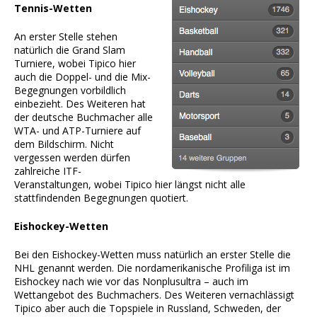
Tennis-Wetten
An erster Stelle stehen
natürlich die Grand Slam
Turniere, wobei Tipico hier
auch die Doppel- und die Mix-
Begegnungen vorbildlich
einbezieht. Des Weiteren hat
der deutsche Buchmacher alle
WTA- und ATP-Turniere auf
dem Bildschirm. Nicht
vergessen werden dürfen
zahlreiche ITF-
Veranstaltungen, wobei Tipico hier längst nicht alle
stattfindenden Begegnungen quotiert.
Eishockey-Wetten
Bei den Eishockey-Wetten muss natürlich an erster Stelle die
NHL genannt werden. Die nordamerikanische Profiliga ist im
Eishockey nach wie vor das Nonplusultra – auch im
Wettangebot des Buchmachers. Des Weiteren vernachlässigt
Tipico aber auch die Topspiele in Russland, Schweden, der