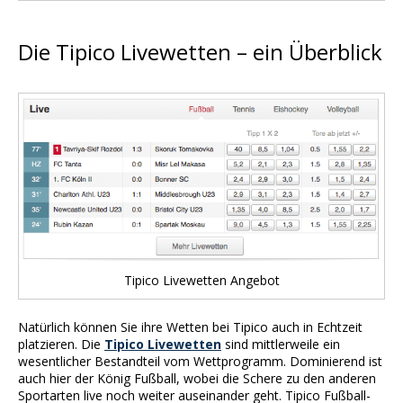
Die Tipico Livewetten – ein Überblick
Tipico Livewetten Angebot
Natürlich können Sie ihre Wetten bei Tipico auch in Echtzeit
platzieren. Die
Tipico Livewetten
sind mittlerweile ein
wesentlicher Bestandteil vom Wettprogramm. Dominierend ist
auch hier der König Fußball, wobei die Schere zu den anderen
Sportarten live noch weiter auseinander geht. Tipico Fußball-