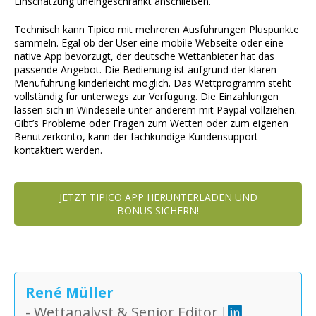
Einschätzung uneingeschränkt anschließen.
Technisch kann Tipico mit mehreren Ausführungen Pluspunkte
sammeln. Egal ob der User eine mobile Webseite oder eine
native App bevorzugt, der deutsche Wettanbieter hat das
passende Angebot. Die Bedienung ist aufgrund der klaren
Menüführung kinderleicht möglich. Das Wettprogramm steht
vollständig für unterwegs zur Verfügung. Die Einzahlungen
lassen sich in Windeseile unter anderem mit Paypal vollziehen.
Gibt’s Probleme oder Fragen zum Wetten oder zum eigenen
Benutzerkonto, kann der fachkundige Kundensupport
kontaktiert werden.
JETZT TIPICO APP HERUNTERLADEN UND
BONUS SICHERN!
René Müller
- Wettanalyst & Senior Editor
|