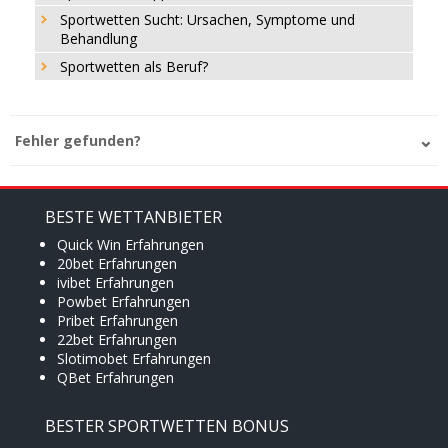
Sportwetten Sucht: Ursachen, Symptome und
Behandlung
Sportwetten als Beruf?
Fehler gefunden?
BESTE WETTANBIETER
Quick Win Erfahrungen
20bet Erfahrungen
ivibet Erfahrungen
Powbet Erfahrungen
Pribet Erfahrungen
22bet Erfahrungen
Slotimobet Erfahrungen
QBet Erfahrungen
BESTER SPORTWETTEN BONUS