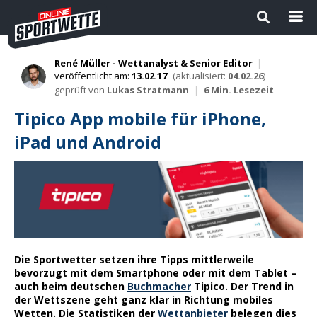
René Müller - Wettanalyst & Senior Editor
|
veröffentlicht am:
13.02.17
(aktualisiert:
04.02.26
)
Startseite
geprüft von
Lukas Stratmann
|
6 Min. Lesezeit
Tipico App mobile für iPhone,
Die besten Wettanbieter 2024
iPad und Android
1
Sport Magazin
Sportwetten ohne OASIS |
Wettanbieter ohne OASIS im
Vergleich 2026
Neue Wettanbieter
Die Sportwetter setzen ihre Tipps mittlerweile
bevorzugt mit dem Smartphone oder mit dem Tablet –
auch beim deutschen
Buchmacher
Tipico. Der Trend in
Sportwetten Apps
der Wettszene geht ganz klar in Richtung mobiles
Wetten. Die Statistiken der
Wettanbieter
belegen dies