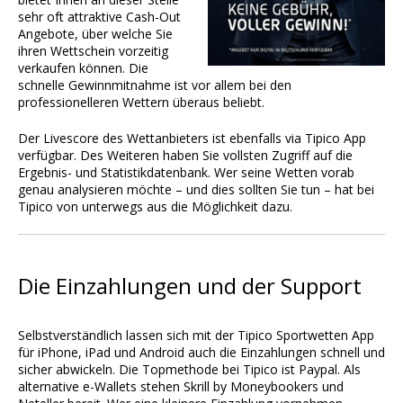
sehr oft attraktive Cash-Out
Angebote, über welche Sie
ihren Wettschein vorzeitig
verkaufen können. Die
schnelle Gewinnmitnahme ist vor allem bei den
professionelleren Wettern überaus beliebt.
Der Livescore des Wettanbieters ist ebenfalls via Tipico App
verfügbar. Des Weiteren haben Sie vollsten Zugriff auf die
Ergebnis- und Statistikdatenbank. Wer seine Wetten vorab
genau analysieren möchte – und dies sollten Sie tun – hat bei
Tipico von unterwegs aus die Möglichkeit dazu.
Die Einzahlungen und der Support
Selbstverständlich lassen sich mit der Tipico Sportwetten App
für iPhone, iPad und Android auch die Einzahlungen schnell und
sicher abwickeln. Die Topmethode bei Tipico ist Paypal. Als
alternative e-Wallets stehen Skrill by Moneybookers und