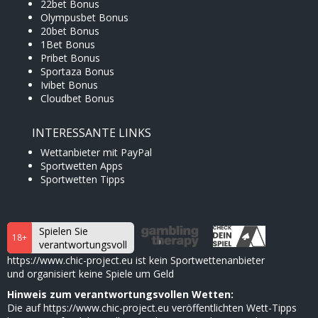
22bet Bonus
Olympusbet Bonus
20bet Bonus
1Bet Bonus
Pribet Bonus
Sportaza Bonus
Ivibet Bonus
Cloudbet Bonus
INTERESSANTE LINKS
Wettanbieter mit PayPal
Sportwetten Apps
Sportwetten Tipps
Spielen Sie
18+
verantwortungsvoll
https://www.chic-project.eu ist kein Sportwettenanbieter
und organisiert keine Spiele um Geld
Hinweis zum verantwortungsvollen Wetten:
Die auf https://www.chic-project.eu veröffentlichten Wett-Tipps