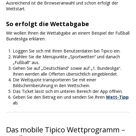
Ausreichend ist die Browseranwahl und schon erfolgt der
Wettstart.
So erfolgt die Wettabgabe
Wir wollen Ihnen die Wettabgabe an einem Beispiel der Fußball
Bundesliga erklären:
Loggen Sie sich mit Ihren Benutzerdaten bei Tipico ein.
Wählen Sie die Menüpunkte „Sportwetten“ und danach
„Fußball“ aus.
Gehen Sie auf „Deutschland“ sowie auf „1. Bundesliga“.
Ihnen werden alle Offerten übersichtlich eingeblendet.
Die Wettquote transportieren Sie mit einer
Bildschirmberührung in den Wettschein.
Das Ticket lässt sich im unteren Bereich der App öffnen.
Geben Sie den Betrag ein und senden Sie Ihren
Wett-Tipp
ab.
Das mobile Tipico Wettprogramm –