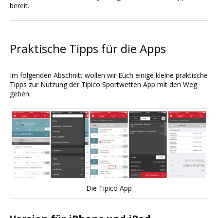
bereit.
Praktische Tipps für die Apps
Im folgenden Abschnitt wollen wir Euch einige kleine praktische
Tipps zur Nutzung der Tipico Sportwetten App mit den Weg
geben.
Die Tipico App