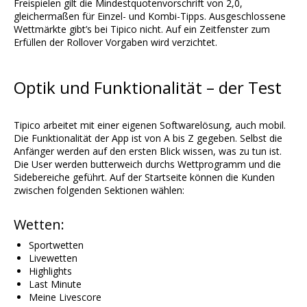
Freispielen gilt die Mindestquotenvorschrift von 2,0,
gleichermaßen für Einzel- und Kombi-Tipps. Ausgeschlossene
Wettmärkte gibt’s bei Tipico nicht. Auf ein Zeitfenster zum
Erfüllen der Rollover Vorgaben wird verzichtet.
Optik und Funktionalität – der Test
Tipico arbeitet mit einer eigenen Softwarelösung, auch mobil.
Die Funktionalität der App ist von A bis Z gegeben. Selbst die
Anfänger werden auf den ersten Blick wissen, was zu tun ist.
Die User werden butterweich durchs Wettprogramm und die
Sidebereiche geführt. Auf der Startseite können die Kunden
zwischen folgenden Sektionen wählen:
Wetten:
Sportwetten
Livewetten
Highlights
Last Minute
Meine Livescore