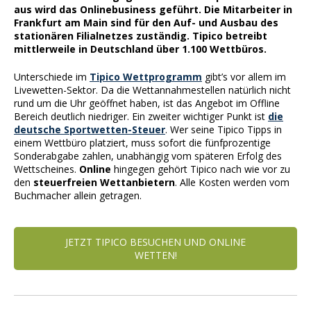
aus wird das Onlinebusiness geführt. Die Mitarbeiter in
Wett Tipps für Heute
Frankfurt am Main sind für den Auf- und Ausbau des
stationären Filialnetzes zuständig. Tipico betreibt
mittlerweile in Deutschland über 1.100 Wettbüros.
Unterschiede im
Tipico Wettprogramm
gibt’s vor allem im
Livewetten-Sektor. Da die Wettannahmestellen natürlich nicht
rund um die Uhr geöffnet haben, ist das Angebot im Offline
Bereich deutlich niedriger. Ein zweiter wichtiger Punkt ist
die
deutsche Sportwetten-Steuer
. Wer seine Tipico Tipps in
einem Wettbüro platziert, muss sofort die fünfprozentige
Sonderabgabe zahlen, unabhängig vom späteren Erfolg des
Wettscheines.
Online
hingegen gehört Tipico nach wie vor zu
den
steuerfreien Wettanbietern
. Alle Kosten werden vom
Buchmacher allein getragen.
JETZT TIPICO BESUCHEN UND ONLINE
WETTEN!