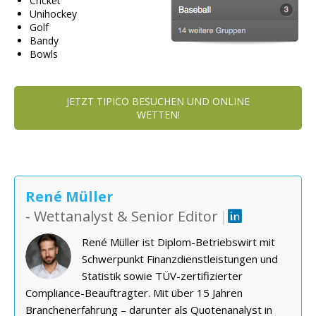
Cricket
Unihockey
Golf
Bandy
Bowls
JETZT TIPICO BESUCHEN UND ONLINE
WETTEN!
René Müller
- Wettanalyst & Senior Editor
|
René Müller ist Diplom-Betriebswirt mit
Schwerpunkt Finanzdienstleistungen und
Statistik sowie TÜV-zertifizierter
Compliance-Beauftragter. Mit über 15 Jahren
Branchenerfahrung – darunter als Quotenanalyst in