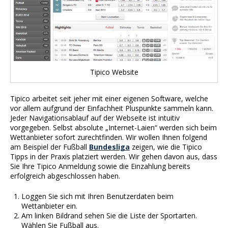
Tipico Website
Tipico arbeitet seit jeher mit einer eigenen Software, welche
vor allem aufgrund der Einfachheit Pluspunkte sammeln kann.
Jeder Navigationsablauf auf der Webseite ist intuitiv
vorgegeben. Selbst absolute „Internet-Laien“ werden sich beim
Wettanbieter sofort zurechtfinden. Wir wollen Ihnen folgend
am Beispiel der Fußball
Bundesliga
zeigen, wie die Tipico
Tipps in der Praxis platziert werden. Wir gehen davon aus, dass
Sie Ihre Tipico Anmeldung sowie die Einzahlung bereits
erfolgreich abgeschlossen haben.
Loggen Sie sich mit Ihren Benutzerdaten beim
Wettanbieter ein.
Am linken Bildrand sehen Sie die Liste der Sportarten.
Wählen Sie Fußball aus.