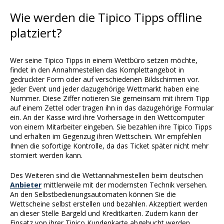
Wie werden die Tipico Tipps offline
platziert?
Wer seine Tipico Tipps in einem Wettbüro setzen möchte,
findet in den Annahmestellen das Komplettangebot in
gedruckter Form oder auf verschiedenen Bildschirmen vor.
Jeder Event und jeder dazugehörige Wettmarkt haben eine
Nummer. Diese Ziffer notieren Sie gemeinsam mit ihrem Tipp
auf einem Zettel oder tragen ihn in das dazugehörige Formular
ein. An der Kasse wird ihre Vorhersage in den Wettcomputer
von einem Mitarbeiter eingeben. Sie bezahlen ihre Tipico Tipps
und erhalten im Gegenzug ihren Wettschein. Wir empfehlen
Ihnen die sofortige Kontrolle, da das Ticket später nicht mehr
storniert werden kann.
Des Weiteren sind die Wettannahmestellen beim deutschen
Anbieter
mittlerweile mit der modernsten Technik versehen.
An den Selbstbedienungsautomaten können Sie die
Wettscheine selbst erstellen und bezahlen. Akzeptiert werden
an dieser Stelle Bargeld und Kreditkarten. Zudem kann der
Einsatz von ihrer Tipico Kundenkarte abgebucht werden.