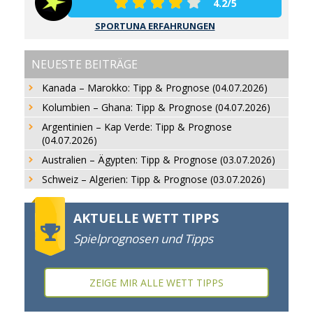
4.2/5
SPORTUNA ERFAHRUNGEN
NEUESTE BEITRÄGE
Kanada – Marokko: Tipp & Prognose (04.07.2026)
Kolumbien – Ghana: Tipp & Prognose (04.07.2026)
Argentinien – Kap Verde: Tipp & Prognose
(04.07.2026)
Australien – Ägypten: Tipp & Prognose (03.07.2026)
Schweiz – Algerien: Tipp & Prognose (03.07.2026)
AKTUELLE WETT TIPPS
Spielprognosen und Tipps
ZEIGE MIR ALLE WETT TIPPS