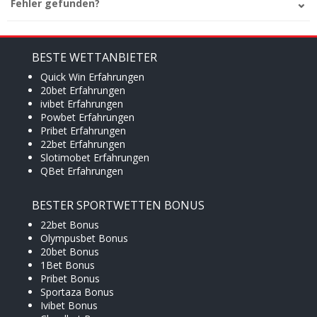
Fehler gefunden?
BESTE WETTANBIETER
Quick Win Erfahrungen
20bet Erfahrungen
ivibet Erfahrungen
Powbet Erfahrungen
Pribet Erfahrungen
22bet Erfahrungen
Slotimobet Erfahrungen
QBet Erfahrungen
BESTER SPORTWETTEN BONUS
22bet Bonus
Olympusbet Bonus
20bet Bonus
1Bet Bonus
Pribet Bonus
Sportaza Bonus
Ivibet Bonus