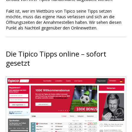
Fakt ist, wer im Wettbüro von Tipico seine Tipps setzen
möchte, muss das eigene Haus verlassen und sich an die
Öffnungszeiten der Annahmestellen halten. Wir sehen diesen
Punkt als Nachteil gegenüber den Onlinewetten.
Die Tipico Tipps online – sofort
gesetzt