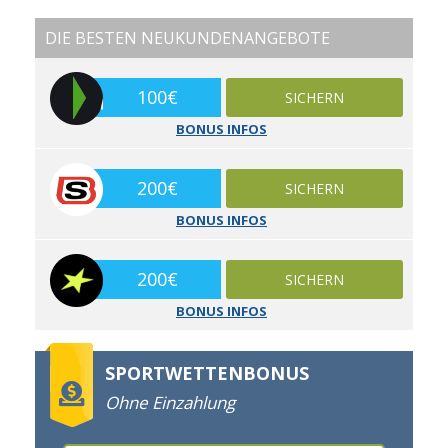
DIE BESTEN NEUKUNDENANGEBOTE
100€
SICHERN
BONUS INFOS
200€
SICHERN
BONUS INFOS
200€
SICHERN
BONUS INFOS
SPORTWETTENBONUS
Ohne Einzahlung