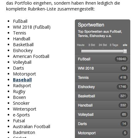
das Portfolio eingehen, sondern haben Ihnen lediglich die
komplette Rubriken-Liste zusammengestellt:
Fußball
WM 2018 (Fußball)
Tennis
Handball
Basketball
Eishockey
American Football
Volleyball
Darts
Motorsport
Baseball
Radsport
Rugby
Boxen
Snooker
Wintersport
e-Sports
Futsal
Australian Football
Badminton