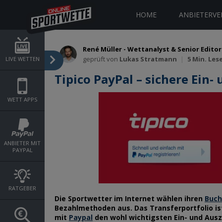
HOME
ANBIETERVE
René Müller - Wettanalyst & Senior Editor
geprüft von
Lukas Stratmann
|
5 Min. Les
LIVE WETTEN
Tipico PayPal – sichere Ein
WETT APPS
ANBIETER MIT
PAYPAL
RATGEBER
Die Sportwetter im Internet wählen ihren
Buc
Bezahlmethoden aus. Das Transferportfolio is
mit
Paypal
den wohl wichtigsten Ein- und Aus