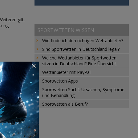
eiteren gilt,
itung
SPORTWETTEN WISSEN
Wie finde ich den richtigen Wettanbieter?
Sind Sportwetten in Deutschland legal?
Welche Wettanbieter für Sportwetten
×
sitzen in Deutschland? Eine Übersicht.
Wettanbieter mit PayPal
Sportwetten Apps
hnen den
Sportwetten Sucht: Ursachen, Symptome
und Behandlung
Sportwetten als Beruf?
en USA zu