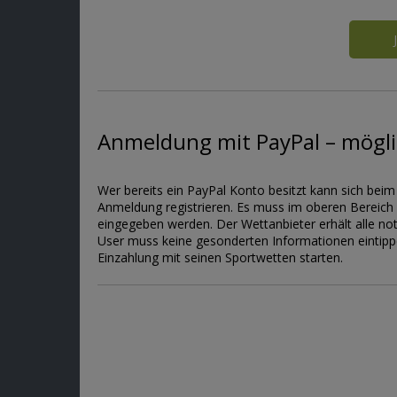
Anmeldung mit PayPal – mögli
Wer bereits ein PayPal Konto besitzt kann sich bei
Anmeldung registrieren. Es muss im oberen Bereich 
eingegeben werden. Der Wettanbieter erhält alle no
User muss keine gesonderten Informationen eintipp
Einzahlung mit seinen Sportwetten starten.