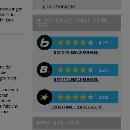
Wett Tipps für Heute
Tipico Erfahrungen
ussetzungen
ibt’s für
ht. Des
DIE BESTEN WETTANBIETER IM
TEST
4.2/5
BETOVO ERFAHRUNGEN
nd der
4.2/5
 die
geordnet.
BETISTA ERFAHRUNGEN
 Jahre von
ionen
4.2/5
nehmen
rfüllt und
SPORTUNA ERFAHRUNGEN
tschen
NEUESTE BEITRÄGE