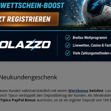
ayPal sind Max Levchin, Peter Thiel und Luke Nosek. Insbesondere d
 in Frankfurt am Main, sorgte während des US-Wahlkampfes für Aufs
ung von Donald Trump.
at sich PayPal mit dem Käuferschutz im Onlinehandel erarbeitet. D
 im Sportwettenbereich keine Bedeutung, zeigt aber wie sicher und s
t. Viele Jahre gehörte Paypal zur Ebay Group. Seit einigen Monaten s
n.
en Kunden
auf den Finanzdienstleister. Das Unternehmen wickelt pro 
e PayPal Zahlungen sind kostenlos. Eine Gebühr zahlt lediglich der Ge
rivat) sowie von der Höhe des Umsatzes.
as Neukundengeschenk
neuen Kunden selbstverständlich mit einem
Wettbonus
belohnt
. Los
rich Tipico verdoppelt den Depositbetrag der Kunden. Als Mindestein
Tipico PayPal Bonus
ausreizen, so ist ein eigener Deposit von 100 