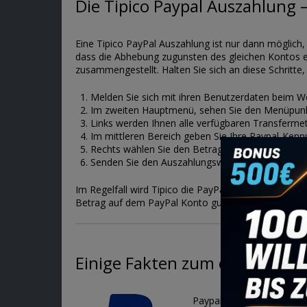
Die Tipico Paypal Auszahlung 
Eine Tipico PayPal Auszahlung ist nur dann möglich,
dass die Abhebung zugunsten des gleichen Kontos er
zusammengestellt. Halten Sie sich an diese Schritte,
Melden Sie sich mit ihren Benutzerdaten beim We
Im zweiten Hauptmenü, sehen Sie den Menüpunkt
Links werden Ihnen alle verfügbaren Transferme
Im mittleren Bereich geben Sie Ihre Paypal-Kennu
Rechts wählen Sie den Betrag.
Senden Sie den Auszahlungswunsch ab.
Im Regelfall wird Tipico die PayPal Auszahlung inne
Betrag auf dem PayPal Konto gutgeschrieben.
Einige Fakten zum e-Wallet
Paypal wurde 1998 in San