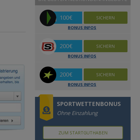
100€
SICHERN
BONUS INFOS
200€
SICHERN
BONUS INFOS
200€
SICHERN
BONUS INFOS
SPORTWETTENBONUS
Ohne Einzahlung
ZUM STARTGUTHABEN