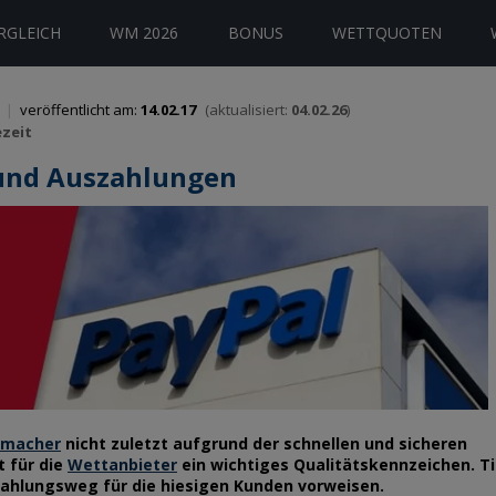
RGLEICH
WM 2026
BONUS
WETTQUOTEN
|
veröffentlicht am:
14.02.17
(aktualisiert:
04.02.26
)
ezeit
- und Auszahlungen
hmacher
nicht zuletzt aufgrund der schnellen und sicheren
t für die
Wettanbieter
ein wichtiges Qualitätskennzeichen. T
zahlungsweg für die hiesigen Kunden vorweisen.