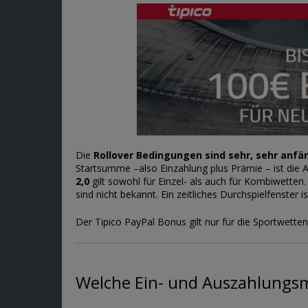
Die
Rollover Bedingungen sind sehr, sehr anfä
Startsumme –also Einzahlung plus Prämie – ist die A
2,0
gilt sowohl für Einzel- als auch für Kombiwetten
sind nicht bekannt. Ein zeitliches Durchspielfenster i
Der Tipico PayPal Bonus gilt nur für die Sportwetten.
Welche Ein- und Auszahlung