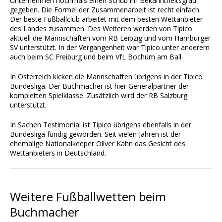
Unternehmen nochmals einen Schub im Bekanntheitsgrad
gegeben. Die Formel der Zusammenarbeit ist recht einfach.
Der beste Fußballclub arbeitet mit dem besten Wettanbieter
des Landes zusammen. Des Weiteren werden von Tipico
aktuell die Mannschaften vom RB Leipzig und vom Hamburger
SV unterstützt. In der Vergangenheit war Tipico unter anderem
auch beim SC Freiburg und beim VfL Bochum am Ball.
In Österreich kicken die Mannschaften übrigens in der Tipico
Bundesliga. Der Buchmacher ist hier Generalpartner der
kompletten Spielklasse. Zusätzlich wird der RB Salzburg
unterstützt.
In Sachen Testimonial ist Tipico übrigens ebenfalls in der
Bundesliga fündig geworden. Seit vielen Jahren ist der
ehemalige Nationalkeeper Oliver Kahn das Gesicht des
Wettanbieters in Deutschland.
Weitere Fußballwetten beim
Buchmacher