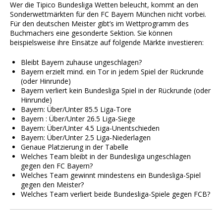
Wer die Tipico Bundesliga Wetten beleucht, kommt an den
Sonderwettmärkten für den FC Bayern München nicht vorbei.
Für den deutschen Meister gibt’s im Wettprogramm des
Buchmachers eine gesonderte Sektion. Sie können
beispielsweise ihre Einsätze auf folgende Märkte investieren:
Bleibt Bayern zuhause ungeschlagen?
Bayern erzielt mind. ein Tor in jedem Spiel der Rückrunde
(oder Hinrunde)
Bayern verliert kein Bundesliga Spiel in der Rückrunde (oder
Hinrunde)
Bayern: Über/Unter 85.5 Liga-Tore
Bayern : Über/Unter 26.5 Liga-Siege
Bayern: Über/Unter 4.5 Liga-Unentschieden
Bayern: Über/Unter 2.5 Liga-Niederlagen
Genaue Platzierung in der Tabelle
Welches Team bleibt in der Bundesliga ungeschlagen
gegen den FC Bayern?
Welches Team gewinnt mindestens ein Bundesliga-Spiel
gegen den Meister?
Welches Team verliert beide Bundesliga-Spiele gegen FCB?