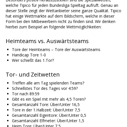
welche Tipico für jeden Bundesliga Spieltag aufruft. Genau an
dieser Stelle zeigt der Wettanbieter seine ganze Qualität. Tipico
hat einige Wettmärkte auf dem Bildschirm, welche in dieser
Form bei den Mitbewerbern nicht zu finden sind. Wir denken
hierbei zum Beispiel an folgende Wettmöglichkeiten:
Heimteams vs. Auswärtsteams
Tore der Heimteams – Tore der Auswärtsteams
Handicap Tore 1-0
Wer schießt das 1.Tor?
Tor- und Zeitwetten
Treffen alle am Tag spielenden Teams?
Schnellstes Tor des Tages vor 4:59?
Tor nach 89:59
Gibt es ein Spiel mit mehr als 4,5 Toren?
Gesamtanzahl Tore: Über/Unter 16,5
Tore in der 1.Halbzeit: Über/Unter 7,5
Gesamtanzahl Eigentore: Über/Unter 0,5
Gesamtanzahl Elfmeter: Über/Unter 1,5
Heim Tore: Über/Unter 7,5