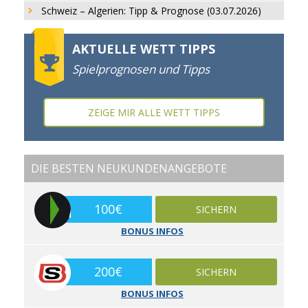
Schweiz – Algerien: Tipp & Prognose (03.07.2026)
AKTUELLE WETT TIPPS
Spielprognosen und Tipps
ZEIGE MIR ALLE WETT TIPPS
DIE BESTEN NEUKUNDENANGEBOTE
100€
SICHERN
BONUS INFOS
200€
SICHERN
BONUS INFOS