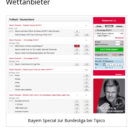
Wettanbieter
Bayern Special zur Bundesliga bei Tipico