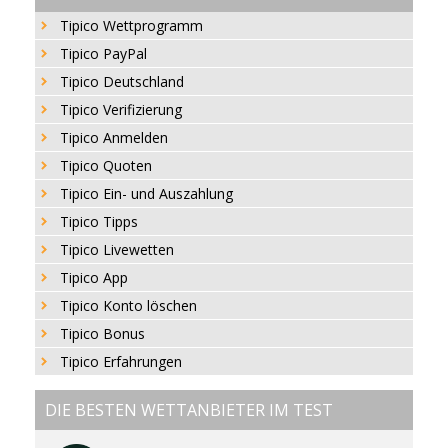
Tipico Wettprogramm
Tipico PayPal
Tipico Deutschland
Tipico Verifizierung
Tipico Anmelden
Tipico Quoten
Tipico Ein- und Auszahlung
Tipico Tipps
Tipico Livewetten
Tipico App
Tipico Konto löschen
Tipico Bonus
Tipico Erfahrungen
DIE BESTEN WETTANBIETER IM TEST