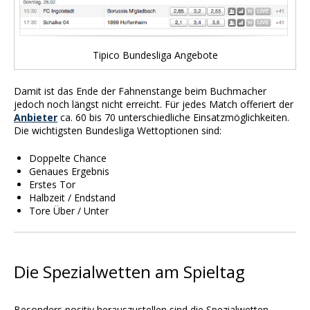
Tipico Bundesliga Angebote
Damit ist das Ende der Fahnenstange beim Buchmacher
jedoch noch längst nicht erreicht. Für jedes Match offeriert der
Anbieter
ca. 60 bis 70 unterschiedliche Einsatzmöglichkeiten.
Die wichtigsten Bundesliga Wettoptionen sind:
Doppelte Chance
Genaues Ergebnis
Erstes Tor
Halbzeit / Endstand
Tore Über / Unter
Die Spezialwetten am Spieltag
Besonders positiv herauszustellen sind die Spezialwetten,