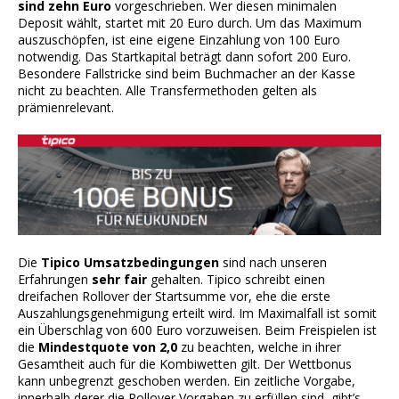
sind zehn Euro
vorgeschrieben. Wer diesen minimalen
Deposit wählt, startet mit 20 Euro durch. Um das Maximum
auszuschöpfen, ist eine eigene Einzahlung von 100 Euro
notwendig. Das Startkapital beträgt dann sofort 200 Euro.
Besondere Fallstricke sind beim Buchmacher an der Kasse
nicht zu beachten. Alle Transfermethoden gelten als
prämienrelevant.
Die
Tipico Umsatzbedingungen
sind nach unseren
Erfahrungen
sehr fair
gehalten. Tipico schreibt einen
dreifachen Rollover der Startsumme vor, ehe die erste
Auszahlungsgenehmigung erteilt wird. Im Maximalfall ist somit
ein Überschlag von 600 Euro vorzuweisen. Beim Freispielen ist
die
Mindestquote von 2,0
zu beachten, welche in ihrer
Gesamtheit auch für die Kombiwetten gilt. Der Wettbonus
kann unbegrenzt geschoben werden. Ein zeitliche Vorgabe,
innerhalb derer die Rollover Vorgaben zu erfüllen sind, gibt’s