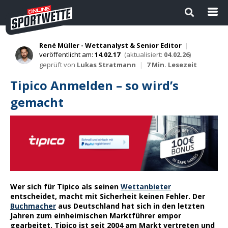
René Müller - Wettanalyst & Senior Editor
|
veröffentlicht am:
14.02.17
(aktualisiert:
04.02.26
)
Startseite
geprüft von
Lukas Stratmann
|
7 Min. Lesezeit
Tipico Anmelden – so wird’s
Die besten Wettanbieter 2024
gemacht
1
Sport Magazin
Sportwetten ohne OASIS |
Wettanbieter ohne OASIS im
Vergleich 2026
Neue Wettanbieter
Wer sich für Tipico als seinen
Wettanbieter
entscheidet, macht mit Sicherheit keinen Fehler. Der
Buchmacher
aus Deutschland hat sich in den letzten
Sportwetten Apps
Jahren zum einheimischen Marktführer empor
gearbeitet. Tipico ist seit 2004 am Markt vertreten und