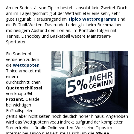
An der Seriosität von Tipico besteht absolut kein Zweifel. Doch
am im Tagesgeschäft gibt der Wettanbieter eine sehr, sehr
gute Figur ab. Herausragend im
Tipico Wettprogramm
sind
die Fußball-Wetten. Das runde Leder gibt beim Buchmacher
mit riesigem Abstand den Ton an. Im Portfolio folgen mit
Tennis, Eishockey und Basketball weitere Mainstream-
Sportarten.
Ein Sonderlob
verdienen zudem
die
Wettquoten
.
Tipico arbeitet mit
einem
durchschnittlichen
Quotenschlüssel
von knapp
94
Prozent.
Gerade
bei wichtigen
Fußballspielen
geht’s aber nicht selten noch deutlich höher hinaus. Angehoben
wird das Wettquotenniveau indirekt aufgrund der kompletten
Steuerfreiheit für alle Onlinewetten. Wer seine Tipps im
Internet bei Tipico platziert, muss sich um
die 5%ige