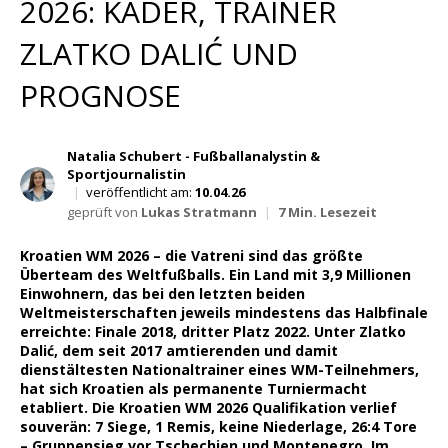
2026: KADER, TRAINER
Wett Tipps für Heute
ZLATKO DALIĆ UND
PROGNOSE
Natalia Schubert - Fußballanalystin &
Sportjournalistin
|
veröffentlicht am:
10.04.26
geprüft von
Lukas Stratmann
|
7 Min. Lesezeit
Kroatien WM 2026 – die Vatreni sind das größte
Überteam des Weltfußballs. Ein Land mit 3,9 Millionen
Einwohnern, das bei den letzten beiden
Weltmeisterschaften jeweils mindestens das Halbfinale
erreichte: Finale 2018, dritter Platz 2022. Unter Zlatko
Dalić, dem seit 2017 amtierenden und damit
dienstältesten Nationaltrainer eines WM-Teilnehmers,
hat sich Kroatien als permanente Turniermacht
etabliert. Die Kroatien WM 2026 Qualifikation verlief
souverän: 7 Siege, 1 Remis, keine Niederlage, 26:4 Tore
– Gruppensieg vor Tschechien und Montenegro. Im