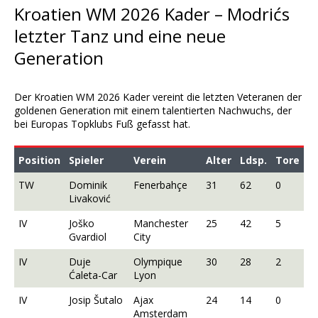
Kroatien WM 2026 Kader – Modrićs
letzter Tanz und eine neue
Generation
Der Kroatien WM 2026 Kader vereint die letzten Veteranen der
goldenen Generation mit einem talentierten Nachwuchs, der
bei Europas Topklubs Fuß gefasst hat.
Position
Spieler
Verein
Alter
Ldsp.
Tore
TW
Dominik
Fenerbahçe
31
62
0
Livaković
IV
Joško
Manchester
25
42
5
Gvardiol
City
IV
Duje
Olympique
30
28
2
Ćaleta-Car
Lyon
IV
Josip Šutalo
Ajax
24
14
0
Amsterdam