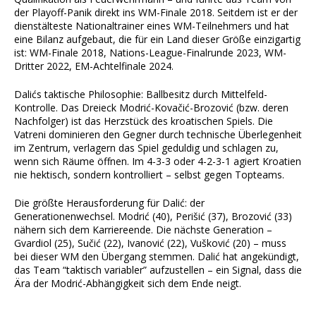
der Playoff-Panik direkt ins WM-Finale 2018. Seitdem ist er der
dienstälteste Nationaltrainer eines WM-Teilnehmers und hat
eine Bilanz aufgebaut, die für ein Land dieser Größe einzigartig
ist: WM-Finale 2018, Nations-League-Finalrunde 2023, WM-
Dritter 2022, EM-Achtelfinale 2024.
Dalićs taktische Philosophie: Ballbesitz durch Mittelfeld-
Kontrolle. Das Dreieck Modrić-Kovačić-Brozović (bzw. deren
Nachfolger) ist das Herzstück des kroatischen Spiels. Die
Vatreni dominieren den Gegner durch technische Überlegenheit
im Zentrum, verlagern das Spiel geduldig und schlagen zu,
wenn sich Räume öffnen. Im 4-3-3 oder 4-2-3-1 agiert Kroatien
nie hektisch, sondern kontrolliert – selbst gegen Topteams.
Die größte Herausforderung für Dalić: der
Generationenwechsel. Modrić (40), Perišić (37), Brozović (33)
nähern sich dem Karriereende. Die nächste Generation –
Gvardiol (25), Sučić (22), Ivanović (22), Vušković (20) – muss
bei dieser WM den Übergang stemmen. Dalić hat angekündigt,
das Team “taktisch variabler” aufzustellen – ein Signal, dass die
Ära der Modrić-Abhängigkeit sich dem Ende neigt.