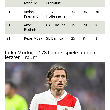
Ivanović
Frankfurt
ST
Andrej
TSG
34
96
30
Kramarić
Hoffenheim
ST
Ante
CA Osasuna
35
28
8
Budimir
ST
Petar Musa
SL Benfica
25
8
2
Luka Modrić – 178 Länderspiele und ein
letzter Traum