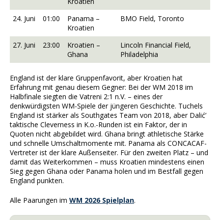
Kroatien
24. Juni
01:00
Panama –
BMO Field, Toronto
Kroatien
27. Juni
23:00
Kroatien –
Lincoln Financial Field,
Ghana
Philadelphia
England ist der klare Gruppenfavorit, aber Kroatien hat
Erfahrung mit genau diesem Gegner: Bei der WM 2018 im
Halbfinale siegten die Vatreni 2:1 n.V. – eines der
denkwürdigsten WM-Spiele der jüngeren Geschichte. Tuchels
England ist stärker als Southgates Team von 2018, aber Dalić’
taktische Cleverness in K.o.-Runden ist ein Faktor, der in
Quoten nicht abgebildet wird. Ghana bringt athletische Stärke
und schnelle Umschaltmomente mit. Panama als CONCACAF-
Vertreter ist der klare Außenseiter. Für den zweiten Platz – und
damit das Weiterkommen – muss Kroatien mindestens einen
Sieg gegen Ghana oder Panama holen und im Bestfall gegen
England punkten.
Alle Paarungen im
WM 2026 Spielplan
.