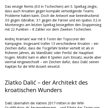
Das einzige Remis (0:0 in Tschechien) am 5. Spieltag zeigte,
dass auch Kroatien gegen kompakt verteidigende Teams
Probleme haben kann. Doch die Antwort war beeindruckend:
3:0 gegen Gibraltar, 3:1 gegen die Färöer und ein spätes 3:2 in
Montenegro am letzten Spieltag besiegelten den Gruppensieg
mit 22 Punkten – 8 Zähler vor dem Zweiten Tschechien.
Andrej Kramarić war mit 6 Toren der Topscorer der
Kampagne. Insgesamt trafen 13 verschiedene Kroaten – ein
Zeichen dafür, dass die Torgefahr breiter verteilt ist als in
früheren Jahren, als Mandžukić oder Perišić die Hauptlast
trugen. Modrić kam in allen 8 Spielen zum Einsatz, wurde aber
viermal eingewechselt – ein Zeichen dafür, dass Dalić seinen
Kapitän für die WM dosiert einsetzt.
Zlatko Dalić – der Architekt des
kroatischen Wunders
Dalić übernahm die Vatreni 2017 mitten in der WM-
Qualifikation als Feuerwehrmann – und führte das Team von