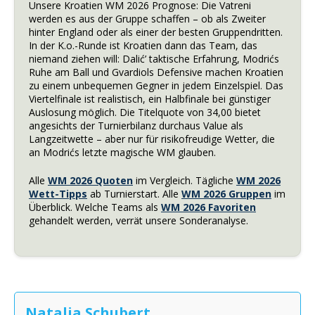
Unsere Kroatien WM 2026 Prognose: Die Vatreni
werden es aus der Gruppe schaffen – ob als Zweiter
hinter England oder als einer der besten Gruppendritten.
In der K.o.-Runde ist Kroatien dann das Team, das
niemand ziehen will: Dalić’ taktische Erfahrung, Modrićs
Ruhe am Ball und Gvardiols Defensive machen Kroatien
zu einem unbequemen Gegner in jedem Einzelspiel. Das
Viertelfinale ist realistisch, ein Halbfinale bei günstiger
Auslosung möglich. Die Titelquote von 34,00 bietet
angesichts der Turnierbilanz durchaus Value als
Langzeitwette – aber nur für risikofreudige Wetter, die
an Modrićs letzte magische WM glauben.
Alle
WM 2026 Quoten
im Vergleich. Tägliche
WM 2026
Wett-Tipps
ab Turnierstart. Alle
WM 2026 Gruppen
im
Überblick. Welche Teams als
WM 2026 Favoriten
gehandelt werden, verrät unsere Sonderanalyse.
Natalia Schubert