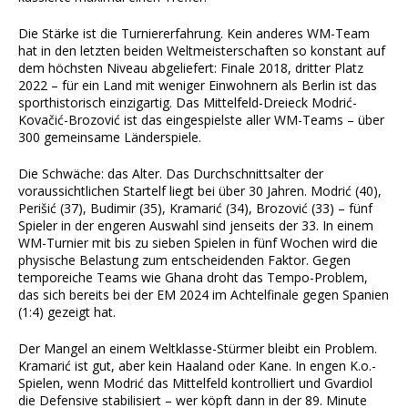
Die Stärke ist die Turniererfahrung. Kein anderes WM-Team
hat in den letzten beiden Weltmeisterschaften so konstant auf
dem höchsten Niveau abgeliefert: Finale 2018, dritter Platz
2022 – für ein Land mit weniger Einwohnern als Berlin ist das
sporthistorisch einzigartig. Das Mittelfeld-Dreieck Modrić-
Kovačić-Brozović ist das eingespielste aller WM-Teams – über
300 gemeinsame Länderspiele.
Die Schwäche: das Alter. Das Durchschnittsalter der
voraussichtlichen Startelf liegt bei über 30 Jahren. Modrić (40),
Perišić (37), Budimir (35), Kramarić (34), Brozović (33) – fünf
Spieler in der engeren Auswahl sind jenseits der 33. In einem
WM-Turnier mit bis zu sieben Spielen in fünf Wochen wird die
physische Belastung zum entscheidenden Faktor. Gegen
temporeiche Teams wie Ghana droht das Tempo-Problem,
das sich bereits bei der EM 2024 im Achtelfinale gegen Spanien
(1:4) gezeigt hat.
Der Mangel an einem Weltklasse-Stürmer bleibt ein Problem.
Kramarić ist gut, aber kein Haaland oder Kane. In engen K.o.-
Spielen, wenn Modrić das Mittelfeld kontrolliert und Gvardiol
die Defensive stabilisiert – wer köpft dann in der 89. Minute