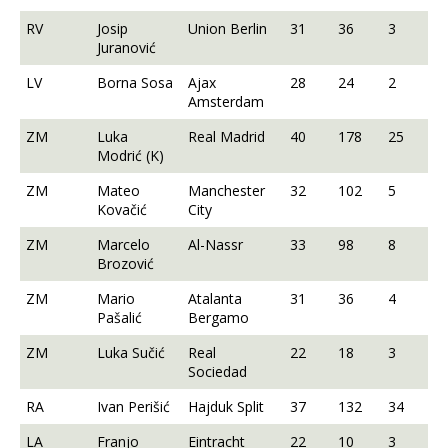
RV
Josip
Union Berlin
31
36
3
Juranović
LV
Borna Sosa
Ajax
28
24
2
Amsterdam
ZM
Luka
Real Madrid
40
178
25
Modrić (K)
ZM
Mateo
Manchester
32
102
5
Kovačić
City
ZM
Marcelo
Al-Nassr
33
98
8
Brozović
ZM
Mario
Atalanta
31
36
4
Pašalić
Bergamo
ZM
Luka Sučić
Real
22
18
3
Sociedad
RA
Ivan Perišić
Hajduk Split
37
132
34
LA
Franjo
Eintracht
22
10
3