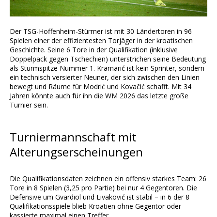
Der TSG-Hoffenheim-Stürmer ist mit 30 Ländertoren in 96
Spielen einer der effizientesten Torjäger in der kroatischen
Geschichte. Seine 6 Tore in der Qualifikation (inklusive
Doppelpack gegen Tschechien) unterstrichen seine Bedeutung
als Sturmspitze Nummer 1. Kramarić ist kein Sprinter, sondern
ein technisch versierter Neuner, der sich zwischen den Linien
bewegt und Räume für Modrić und Kovačić schafft. Mit 34
Jahren könnte auch für ihn die WM 2026 das letzte große
Turnier sein.
Turniermannschaft mit
Alterungserscheinungen
Die Qualifikationsdaten zeichnen ein offensiv starkes Team: 26
Tore in 8 Spielen (3,25 pro Partie) bei nur 4 Gegentoren. Die
Defensive um Gvardiol und Livaković ist stabil – in 6 der 8
Qualifikationsspiele blieb Kroatien ohne Gegentor oder
kassierte maximal einen Treffer.