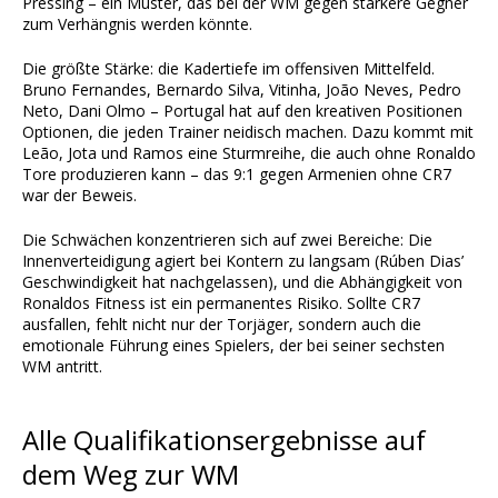
Pressing – ein Muster, das bei der WM gegen stärkere Gegner
zum Verhängnis werden könnte.
Die größte Stärke: die Kadertiefe im offensiven Mittelfeld.
Bruno Fernandes, Bernardo Silva, Vitinha, João Neves, Pedro
Neto, Dani Olmo – Portugal hat auf den kreativen Positionen
Optionen, die jeden Trainer neidisch machen. Dazu kommt mit
Leão, Jota und Ramos eine Sturmreihe, die auch ohne Ronaldo
Tore produzieren kann – das 9:1 gegen Armenien ohne CR7
war der Beweis.
Die Schwächen konzentrieren sich auf zwei Bereiche: Die
Innenverteidigung agiert bei Kontern zu langsam (Rúben Dias’
Geschwindigkeit hat nachgelassen), und die Abhängigkeit von
Ronaldos Fitness ist ein permanentes Risiko. Sollte CR7
ausfallen, fehlt nicht nur der Torjäger, sondern auch die
emotionale Führung eines Spielers, der bei seiner sechsten
WM antritt.
Alle Qualifikationsergebnisse auf
dem Weg zur WM