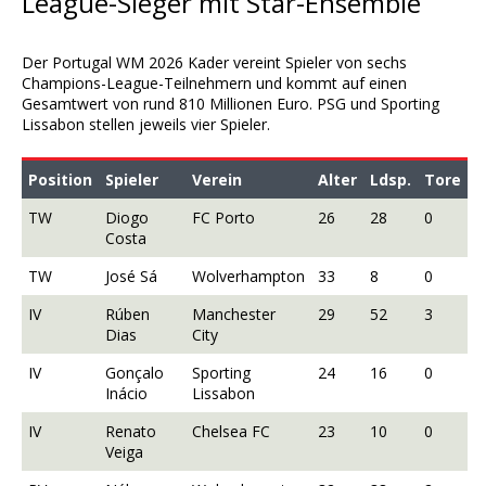
League-Sieger mit Star-Ensemble
Der Portugal WM 2026 Kader vereint Spieler von sechs
Champions-League-Teilnehmern und kommt auf einen
Gesamtwert von rund 810 Millionen Euro. PSG und Sporting
Lissabon stellen jeweils vier Spieler.
Position
Spieler
Verein
Alter
Ldsp.
Tore
TW
Diogo
FC Porto
26
28
0
Costa
TW
José Sá
Wolverhampton
33
8
0
IV
Rúben
Manchester
29
52
3
Dias
City
IV
Gonçalo
Sporting
24
16
0
Inácio
Lissabon
IV
Renato
Chelsea FC
23
10
0
Veiga