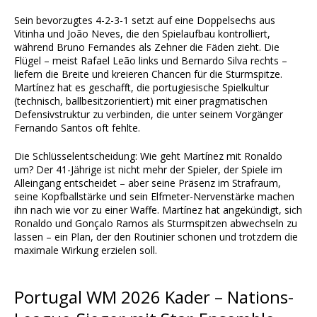
Sein bevorzugtes 4-2-3-1 setzt auf eine Doppelsechs aus
Vitinha und João Neves, die den Spielaufbau kontrolliert,
während Bruno Fernandes als Zehner die Fäden zieht. Die
Flügel – meist Rafael Leão links und Bernardo Silva rechts –
liefern die Breite und kreieren Chancen für die Sturmspitze.
Martínez hat es geschafft, die portugiesische Spielkultur
(technisch, ballbesitzorientiert) mit einer pragmatischen
Defensivstruktur zu verbinden, die unter seinem Vorgänger
Fernando Santos oft fehlte.
Die Schlüsselentscheidung: Wie geht Martínez mit Ronaldo
um? Der 41-Jährige ist nicht mehr der Spieler, der Spiele im
Alleingang entscheidet – aber seine Präsenz im Strafraum,
seine Kopfballstärke und sein Elfmeter-Nervenstärke machen
ihn nach wie vor zu einer Waffe. Martínez hat angekündigt, sich
Ronaldo und Gonçalo Ramos als Sturmspitzen abwechseln zu
lassen – ein Plan, der den Routinier schonen und trotzdem die
maximale Wirkung erzielen soll.
Portugal WM 2026 Kader – Nations-