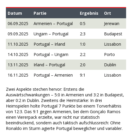
Datum
Partie
Ergebnis
Ort
06.09.2025
Armenien – Portugal
0:5
Jerewan
09.09.2025
Ungarn – Portugal
2:3
Budapest
11.10.2025
Portugal – Irland
1:0
Lissabon
14.10.2025
Portugal – Ungarn
2:2
Porto
13.11.2025
Irland – Portugal
2:0
Dublin
16.11.2025
Portugal – Armenien
9:1
Lissabon
Zwei Aspekte stechen hervor: Erstens die
Auswärtschwankungen – 5:0 in Armenien und 3:2 in Budapest,
aber 0:2 in Dublin. Zweitens die Heimstärke: In drei
Heimspielen holte Portugal 7 Punkte bei einem Torverhältnis
von 12:3. Das 9:1 gegen Armenien, bei dem Gonçalo Ramos
einen Viererpack erzielte, war nicht nur statistisch
beeindruckend, sondern auch taktisch aufschlussreich: Ohne
Ronaldo im Sturm agierte Portugal beweglicher und variabler.