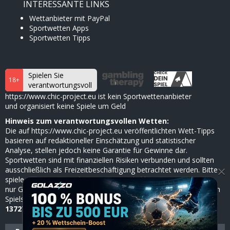
INTERESSANTE LINKS
Wettanbieter mit PayPal
Sportwetten Apps
Sportwetten Tipps
Spielen Sie
18+
verantwortungsvoll
https://www.chic-project.eu ist kein Sportwettenanbieter
und organisiert keine Spiele um Geld
Hinweis zum verantwortungsvollen Wetten:
Die auf https://www.chic-project.eu veröffentlichten Wett-Tipps
basieren auf redaktioneller Einschätzung und statistischer
Analyse, stellen jedoch keine Garantie für Gewinne dar.
Sportwetten sind mit finanziellen Risiken verbunden und sollten
×
ausschließlich als Freizeitbeschäftigung betrachtet werden. Bitte
spiele verantwortungsbewusst, setze dir klare Limits und nutze
nur Geld, dessen Verlust du verkraften kannst. Bei Anzeichen von
Spielsucht hilft die
BZgA
anonym und kostenlos unter
0800
1372700
(ab 18 Jahren).