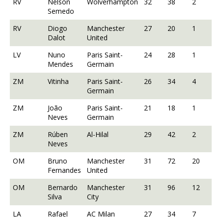
RV
Nélson
Wolverhampton
32
38
2
Semedo
RV
Diogo
Manchester
27
20
1
Dalot
United
LV
Nuno
Paris Saint-
24
28
1
Mendes
Germain
ZM
Vitinha
Paris Saint-
26
34
4
Germain
ZM
João
Paris Saint-
21
18
1
Neves
Germain
ZM
Rúben
Al-Hilal
29
42
2
Neves
OM
Bruno
Manchester
31
72
20
Fernandes
United
OM
Bernardo
Manchester
31
96
12
Silva
City
LA
Rafael
AC Milan
27
34
7