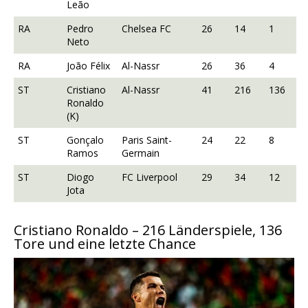
Leão
RA
Pedro
Chelsea FC
26
14
1
Neto
RA
João Félix
Al-Nassr
26
36
4
ST
Cristiano
Al-Nassr
41
216
136
Ronaldo
(K)
ST
Gonçalo
Paris Saint-
24
22
8
Ramos
Germain
ST
Diogo
FC Liverpool
29
34
12
Jota
Cristiano Ronaldo – 216 Länderspiele, 136
Tore und eine letzte Chance