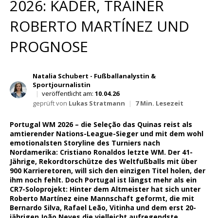
2026: KADER, TRAINER
Wett Tipps für Heute
ROBERTO MARTÍNEZ UND
PROGNOSE
Natalia Schubert - Fußballanalystin &
Sportjournalistin
|
veröffentlicht am:
10.04.26
geprüft von
Lukas Stratmann
|
7 Min. Lesezeit
Portugal WM 2026 – die Seleção das Quinas reist als
amtierender Nations-League-Sieger und mit dem wohl
emotionalsten Storyline des Turniers nach
Nordamerika: Cristiano Ronaldos letzte WM. Der 41-
Jährige, Rekordtorschütze des Weltfußballs mit über
900 Karrieretoren, will sich den einzigen Titel holen, der
ihm noch fehlt. Doch Portugal ist längst mehr als ein
CR7-Soloprojekt: Hinter dem Altmeister hat sich unter
Roberto Martínez eine Mannschaft geformt, die mit
Bernardo Silva, Rafael Leão, Vitinha und dem erst 20-
jährigen João Neves die vielleicht aufregendste