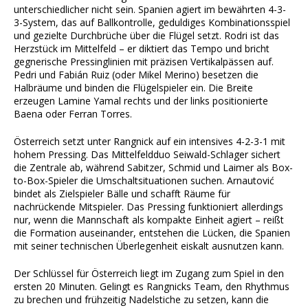
unterschiedlicher nicht sein. Spanien agiert im bewährten 4-3-
3-System, das auf Ballkontrolle, geduldiges Kombinationsspiel
und gezielte Durchbrüche über die Flügel setzt. Rodri ist das
Herzstück im Mittelfeld – er diktiert das Tempo und bricht
gegnerische Pressinglinien mit präzisen Vertikalpässen auf.
Pedri und Fabián Ruiz (oder Mikel Merino) besetzen die
Halbräume und binden die Flügelspieler ein. Die Breite
erzeugen Lamine Yamal rechts und der links positionierte
Baena oder Ferran Torres.
Österreich setzt unter Rangnick auf ein intensives 4-2-3-1 mit
hohem Pressing. Das Mittelfeldduo Seiwald-Schlager sichert
die Zentrale ab, während Sabitzer, Schmid und Laimer als Box-
to-Box-Spieler die Umschaltsituationen suchen. Arnautović
bindet als Zielspieler Bälle und schafft Räume für
nachrückende Mitspieler. Das Pressing funktioniert allerdings
nur, wenn die Mannschaft als kompakte Einheit agiert – reißt
die Formation auseinander, entstehen die Lücken, die Spanien
mit seiner technischen Überlegenheit eiskalt ausnutzen kann.
Der Schlüssel für Österreich liegt im Zugang zum Spiel in den
ersten 20 Minuten. Gelingt es Rangnicks Team, den Rhythmus
zu brechen und frühzeitig Nadelstiche zu setzen, kann die