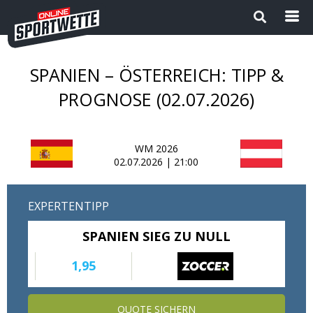
SPANIEN – ÖSTERREICH: TIPP &
Startseite
PROGNOSE (02.07.2026)
Die besten Wettanbieter 2024
WM 2026
1
Sport Magazin
02.07.2026 | 21:00
Sportwetten ohne OASIS |
EXPERTENTIPP
Wettanbieter ohne OASIS im
Vergleich 2026
SPANIEN SIEG ZU NULL
Neue Wettanbieter
1,95
Sportwetten Apps
QUOTE SICHERN