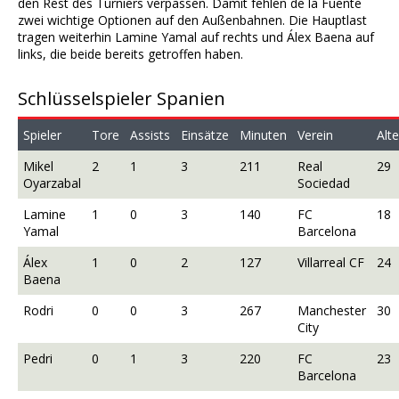
den Rest des Turniers verpassen. Damit fehlen de la Fuente
zwei wichtige Optionen auf den Außenbahnen. Die Hauptlast
tragen weiterhin Lamine Yamal auf rechts und Álex Baena auf
links, die beide bereits getroffen haben.
Schlüsselspieler Spanien
Spieler
Tore
Assists
Einsätze
Minuten
Verein
Alte
Mikel
2
1
3
211
Real
29
Oyarzabal
Sociedad
Lamine
1
0
3
140
FC
18
Yamal
Barcelona
Álex
1
0
2
127
Villarreal CF
24
Baena
Rodri
0
0
3
267
Manchester
30
City
Pedri
0
1
3
220
FC
23
Barcelona