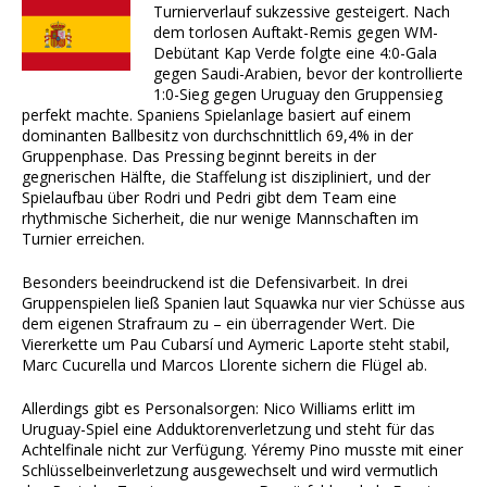
Turnierverlauf sukzessive gesteigert. Nach
dem torlosen Auftakt-Remis gegen WM-
Debütant Kap Verde folgte eine 4:0-Gala
gegen Saudi-Arabien, bevor der kontrollierte
1:0-Sieg gegen Uruguay den Gruppensieg
perfekt machte. Spaniens Spielanlage basiert auf einem
dominanten Ballbesitz von durchschnittlich 69,4% in der
Gruppenphase. Das Pressing beginnt bereits in der
gegnerischen Hälfte, die Staffelung ist diszipliniert, und der
Spielaufbau über Rodri und Pedri gibt dem Team eine
rhythmische Sicherheit, die nur wenige Mannschaften im
Turnier erreichen.
Besonders beeindruckend ist die Defensivarbeit. In drei
Gruppenspielen ließ Spanien laut Squawka nur vier Schüsse aus
dem eigenen Strafraum zu – ein überragender Wert. Die
Viererkette um Pau Cubarsí und Aymeric Laporte steht stabil,
Marc Cucurella und Marcos Llorente sichern die Flügel ab.
Allerdings gibt es Personalsorgen: Nico Williams erlitt im
Uruguay-Spiel eine Adduktorenverletzung und steht für das
Achtelfinale nicht zur Verfügung. Yéremy Pino musste mit einer
Schlüsselbeinverletzung ausgewechselt und wird vermutlich