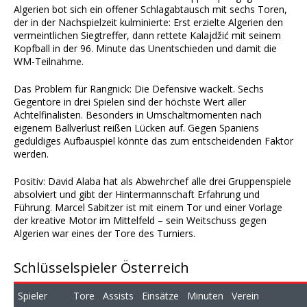
Algerien bot sich ein offener Schlagabtausch mit sechs Toren,
der in der Nachspielzeit kulminierte: Erst erzielte Algerien den
vermeintlichen Siegtreffer, dann rettete Kalajdžić mit seinem
Kopfball in der 96. Minute das Unentschieden und damit die
WM-Teilnahme.
Das Problem für Rangnick: Die Defensive wackelt. Sechs
Gegentore in drei Spielen sind der höchste Wert aller
Achtelfinalisten. Besonders in Umschaltmomenten nach
eigenem Ballverlust reißen Lücken auf. Gegen Spaniens
geduldiges Aufbauspiel könnte das zum entscheidenden Faktor
werden.
Positiv: David Alaba hat als Abwehrchef alle drei Gruppenspiele
absolviert und gibt der Hintermannschaft Erfahrung und
Führung. Marcel Sabitzer ist mit einem Tor und einer Vorlage
der kreative Motor im Mittelfeld – sein Weitschuss gegen
Algerien war eines der Tore des Turniers.
Schlüsselspieler Österreich
Spieler
Tore
Assists
Einsätze
Minuten
Verein