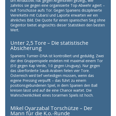
um Arnautović hat gegen Argentinien gezeigt, wie
zahnlos sie gegen eine organisierte Top-Abwehr agiert –
null Torschüsse aufs Tor. Gegen Spaniens disziplinierte
Viererkette mit Cubarsí und Laporte erwarten wir ein
ähnliches Bild. Die Quote für einen spanischen Sieg ohne
Gegentor bietet angesichts dieser Statistiken den besten
Wert.
Unter 2,5 Tore – Die statistische
Absicherung
Spaniens Turnier-DNA ist kontrolliert und geduldig. Zwei
der drei Gruppenspiele endeten mit maximal einem Tor
(0:0 gegen Kap Verde, 1:0 gegen Uruguay). Nur gegen
das überforderte Saudi-Arabien fielen vier Tore.
Österreich wird tief verteidigen müssen, wenn das
eigene Pressing verpufft – das führt zu einem
positionsgebundenen Spiel, in dem Spanien den Ball
kreisen lässt und auf die eine Chance wartet. Die
Wahrscheinlichkeit eines torarmen Spiels ist hoch.
Mikel Oyarzabal Torschütze – Der
Mann für die K.o.-Runde