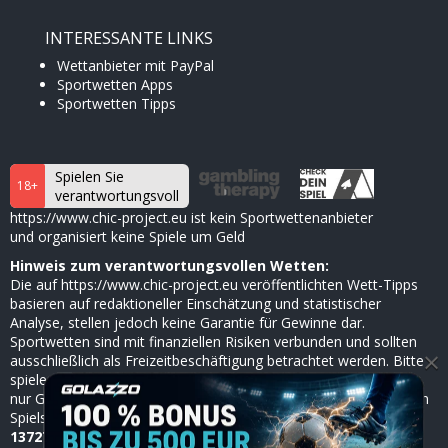
INTERESSANTE LINKS
Wettanbieter mit PayPal
Sportwetten Apps
Sportwetten Tipps
Spielen Sie
18+
verantwortungsvoll
https://www.chic-project.eu ist kein Sportwettenanbieter
und organisiert keine Spiele um Geld
Hinweis zum verantwortungsvollen Wetten:
Die auf https://www.chic-project.eu veröffentlichten Wett-Tipps
basieren auf redaktioneller Einschätzung und statistischer
Analyse, stellen jedoch keine Garantie für Gewinne dar.
Sportwetten sind mit finanziellen Risiken verbunden und sollten
×
ausschließlich als Freizeitbeschäftigung betrachtet werden. Bitte
spiele verantwortungsbewusst, setze dir klare Limits und nutze
nur Geld, dessen Verlust du verkraften kannst. Bei Anzeichen von
Spielsucht hilft die
BZgA
anonym und kostenlos unter
0800
1372700
(ab 18 Jahren).