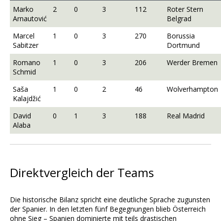
Marko
2
0
3
112
Roter Stern
Arnautović
Belgrad
Marcel
1
0
3
270
Borussia
Sabitzer
Dortmund
Romano
1
0
3
206
Werder Bremen
Schmid
Saša
1
0
2
46
Wolverhampton
Kalajdžić
David
0
1
3
188
Real Madrid
Alaba
Direktvergleich der Teams
Die historische Bilanz spricht eine deutliche Sprache zugunsten
der Spanier. In den letzten fünf Begegnungen blieb Österreich
ohne Sieg – Spanien dominierte mit teils drastischen