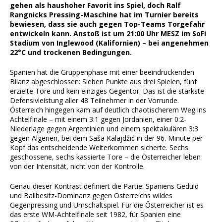
gehen als haushoher Favorit ins Spiel, doch Ralf
Rangnicks Pressing-Maschine hat im Turnier bereits
bewiesen, dass sie auch gegen Top-Teams Torgefahr
entwickeln kann. Anstoß ist um 21:00 Uhr MESZ im SoFi
Stadium von Inglewood (Kalifornien) – bei angenehmen
22°C und trockenen Bedingungen.
Spanien hat die Gruppenphase mit einer beeindruckenden
Bilanz abgeschlossen: Sieben Punkte aus drei Spielen, fünf
erzielte Tore und kein einziges Gegentor. Das ist die stärkste
Defensivleistung aller 48 Teilnehmer in der Vorrunde.
Österreich hingegen kam auf deutlich chaotischerem Weg ins
Achtelfinale – mit einem 3:1 gegen Jordanien, einer 0:2-
Niederlage gegen Argentinien und einem spektakulären 3:3
gegen Algerien, bei dem Saša Kalajdžić in der 96. Minute per
Kopf das entscheidende Weiterkommen sicherte. Sechs
geschossene, sechs kassierte Tore – die Österreicher leben
von der Intensität, nicht von der Kontrolle.
Genau dieser Kontrast definiert die Partie: Spaniens Geduld
und Ballbesitz-Dominanz gegen Österreichs wildes
Gegenpressing und Umschaltspiel. Für die Österreicher ist es
das erste WM-Achtelfinale seit 1982, für Spanien eine