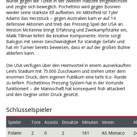
wurde gegen die Türkei in der zweiten Halbzeit eingewechselt
und zeigte sich beweglich. Pochettino wird gegen Bosnien
wieder seine stärkste Elf aufbieten. Im Mittelfeld ist Tyler
Adams das Herzstück – gegen Australien kam er auf 14
defensive Aktionen und trieb das Pressing-Spiel der USA an.
Weston McKennie bringt Erfahrung und Zweikampfstärke ein,
Malik Tillman liefert die kreative Komponente. Vorne sorgt
Balogun mit seiner Geschwindigkeit für ständige Gefahr und
hat im Turnier bereits bewiesen, dass er auf der großen Bühne
abliefern kann.
Die USA verfügen über den Heimvorteil in einem ausverkauften
Levi’s Stadium mit 75.000 Zuschauern und stehen unter dem
enormen Druck, dem eigenen Publikum eine tiefe K.o.-Runde
zu liefern. Pochettinos Pressing-System hat in der Vorrunde
funktioniert – die Mannschaft hat konsequent früh attackiert
und den Gegner unter Druck gesetzt.
Schlüsselspieler
Spieler
Tore
Assists
Einsätze
Minuten
Verein
Al
Folarin
2
0
2
161
AS Monaco
2