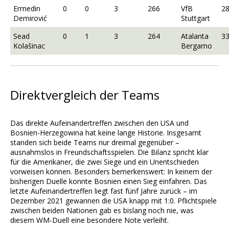
Ermedin
0
0
3
266
VfB
2
Demirović
Stuttgart
Sead
0
1
3
264
Atalanta
3
Kolašinac
Bergamo
Direktvergleich der Teams
Das direkte Aufeinandertreffen zwischen den USA und
Bosnien-Herzegowina hat keine lange Historie. Insgesamt
standen sich beide Teams nur dreimal gegenüber –
ausnahmslos in Freundschaftsspielen. Die Bilanz spricht klar
für die Amerikaner, die zwei Siege und ein Unentschieden
vorweisen können. Besonders bemerkenswert: In keinem der
bisherigen Duelle konnte Bosnien einen Sieg einfahren. Das
letzte Aufeinandertreffen liegt fast fünf Jahre zurück – im
Dezember 2021 gewannen die USA knapp mit 1:0. Pflichtspiele
zwischen beiden Nationen gab es bislang noch nie, was
diesem WM-Duell eine besondere Note verleiht.