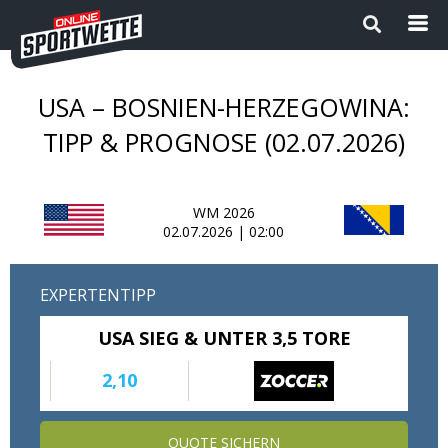
USA – BOSNIEN-HERZEGOWINA:
Startseite
TIPP & PROGNOSE (02.07.2026)
Die besten Wettanbieter 2024
WM 2026
1
Sport Magazin
02.07.2026 | 02:00
Sportwetten ohne OASIS |
EXPERTENTIPP
Wettanbieter ohne OASIS im
Vergleich 2026
USA SIEG & UNTER 3,5 TORE
Neue Wettanbieter
2,10
Sportwetten Apps
QUOTE SICHERN