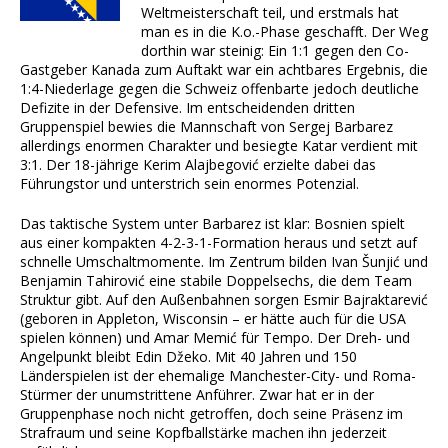
Weltmeisterschaft teil, und erstmals hat
man es in die K.o.-Phase geschafft. Der Weg
dorthin war steinig: Ein 1:1 gegen den Co-
Gastgeber Kanada zum Auftakt war ein achtbares Ergebnis, die
1:4-Niederlage gegen die Schweiz offenbarte jedoch deutliche
Defizite in der Defensive. Im entscheidenden dritten
Gruppenspiel bewies die Mannschaft von Sergej Barbarez
allerdings enormen Charakter und besiegte Katar verdient mit
3:1. Der 18-jährige Kerim Alajbegović erzielte dabei das
Führungstor und unterstrich sein enormes Potenzial.
Das taktische System unter Barbarez ist klar: Bosnien spielt
aus einer kompakten 4-2-3-1-Formation heraus und setzt auf
schnelle Umschaltmomente. Im Zentrum bilden Ivan Šunjić und
Benjamin Tahirović eine stabile Doppelsechs, die dem Team
Struktur gibt. Auf den Außenbahnen sorgen Esmir Bajraktarević
(geboren in Appleton, Wisconsin – er hätte auch für die USA
spielen können) und Amar Memić für Tempo. Der Dreh- und
Angelpunkt bleibt Edin Džeko. Mit 40 Jahren und 150
Länderspielen ist der ehemalige Manchester-City- und Roma-
Stürmer der unumstrittene Anführer. Zwar hat er in der
Gruppenphase noch nicht getroffen, doch seine Präsenz im
Strafraum und seine Kopfballstärke machen ihn jederzeit