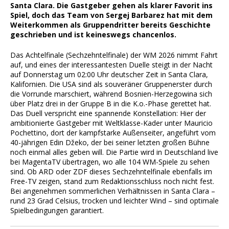
Santa Clara. Die Gastgeber gehen als klarer Favorit ins
Spiel, doch das Team von Sergej Barbarez hat mit dem
Weiterkommen als Gruppendritter bereits Geschichte
geschrieben und ist keineswegs chancenlos.
Das Achtelfinale (Sechzehntelfinale) der WM 2026 nimmt Fahrt
auf, und eines der interessantesten Duelle steigt in der Nacht
auf Donnerstag um 02:00 Uhr deutscher Zeit in Santa Clara,
Kalifornien. Die USA sind als souveräner Gruppenerster durch
die Vorrunde marschiert, während Bosnien-Herzegowina sich
über Platz drei in der Gruppe B in die K.o.-Phase gerettet hat.
Das Duell verspricht eine spannende Konstellation: Hier der
ambitionierte Gastgeber mit Weltklasse-Kader unter Mauricio
Pochettino, dort der kampfstarke Außenseiter, angeführt vom
40-jährigen Edin Džeko, der bei seiner letzten großen Bühne
noch einmal alles geben will. Die Partie wird in Deutschland live
bei MagentaTV übertragen, wo alle 104 WM-Spiele zu sehen
sind. Ob ARD oder ZDF dieses Sechzehntelfinale ebenfalls im
Free-TV zeigen, stand zum Redaktionsschluss noch nicht fest.
Bei angenehmen sommerlichen Verhältnissen in Santa Clara –
rund 23 Grad Celsius, trocken und leichter Wind – sind optimale
Spielbedingungen garantiert.