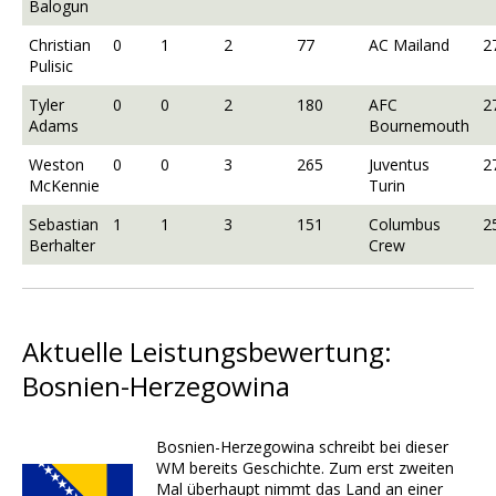
Balogun
Christian
0
1
2
77
AC Mailand
2
Pulisic
Tyler
0
0
2
180
AFC
2
Adams
Bournemouth
Weston
0
0
3
265
Juventus
2
McKennie
Turin
Sebastian
1
1
3
151
Columbus
2
Berhalter
Crew
Aktuelle Leistungsbewertung:
Bosnien-Herzegowina
Bosnien-Herzegowina schreibt bei dieser
WM bereits Geschichte. Zum erst zweiten
Mal überhaupt nimmt das Land an einer