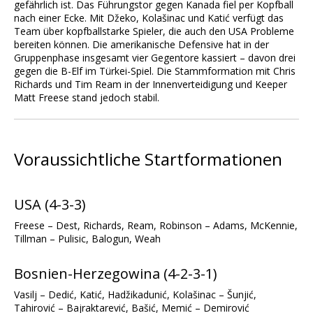
gefährlich ist. Das Führungstor gegen Kanada fiel per Kopfball
nach einer Ecke. Mit Džeko, Kolašinac und Katić verfügt das
Team über kopfballstarke Spieler, die auch den USA Probleme
bereiten können. Die amerikanische Defensive hat in der
Gruppenphase insgesamt vier Gegentore kassiert – davon drei
gegen die B-Elf im Türkei-Spiel. Die Stammformation mit Chris
Richards und Tim Ream in der Innenverteidigung und Keeper
Matt Freese stand jedoch stabil.
Voraussichtliche Startformationen
USA (4-3-3)
Freese – Dest, Richards, Ream, Robinson – Adams, McKennie,
Tillman – Pulisic, Balogun, Weah
Bosnien-Herzegowina (4-2-3-1)
Vasilj – Dedić, Katić, Hadžikadunić, Kolašinac – Šunjić,
Tahirović – Bajraktarević, Bašić, Memić – Demirović