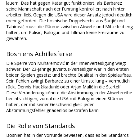
lauern. Das hat gegen Katar gut funktioniert, als Barbarez
seine Mannschaft nach der Führung kontrolliert nach hinten
arbeiten ließ. Gegen die USA wird dieser Ansatz jedoch deutlich
mehr gefordert. Die bosnische Doppelsechs aus Šunjić und
Tahirović muss die Räume zwischen Abwehr und Mittelfeld eng
halten, um Pulisic, Balogun und Tillman keine Freiräume zu
gewähren.
Bosniens Achillesferse
Die Sperre von Muharemović in der Innenverteidigung wiegt
schwer. Der 23-jährige Juventus-Verteidiger war in den ersten
beiden Spielen gesetzt und brachte Qualität in den Spielaufbau.
Sein Fehlen zwingt Barbarez zu einer Umstellung – vermutlich
rückt Dennis Hadžikadunić oder Arjan Malić in die Startelf.
Diese Veränderung könnte die Abstimmung in der Abwehrreihe
beeinträchtigen, zumal die USA mit Balogun einen Stürmer
haben, der mit seiner Geschwindigkeit jeden
Abstimmungsfehler gnadenlos bestrafen kann.
Die Rolle von Standards
Bosnien hat in der Vorrunde bewiesen, dass es bei Standards