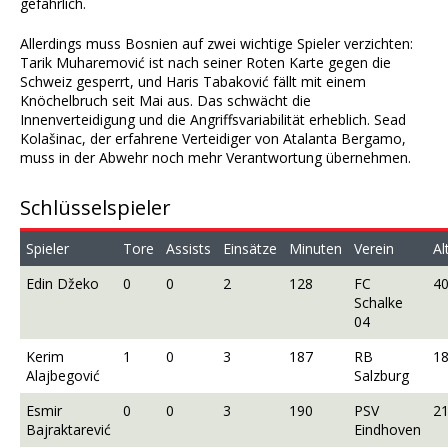
gefährlich.
Allerdings muss Bosnien auf zwei wichtige Spieler verzichten:
Tarik Muharemović ist nach seiner Roten Karte gegen die
Schweiz gesperrt, und Haris Tabaković fällt mit einem
Knöchelbruch seit Mai aus. Das schwächt die
Innenverteidigung und die Angriffsvariabilität erheblich. Sead
Kolašinac, der erfahrene Verteidiger von Atalanta Bergamo,
muss in der Abwehr noch mehr Verantwortung übernehmen.
Schlüsselspieler
Spieler
Tore
Assists
Einsätze
Minuten
Verein
Al
Edin Džeko
0
0
2
128
FC
4
Schalke
04
Kerim
1
0
3
187
RB
1
Alajbegović
Salzburg
Esmir
0
0
3
190
PSV
2
Bajraktarević
Eindhoven