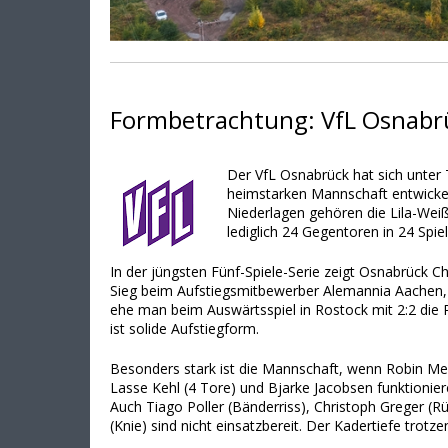
Formbetrachtung: VfL Osnabr
Der VfL Osnabrück hat sich unter
heimstarken Mannschaft entwickel
Niederlagen gehören die Lila-Wei
lediglich 24 Gegentoren in 24 Spie
In der jüngsten Fünf-Spiele-Serie zeigt Osnabrück 
Sieg beim Aufstiegsmitbewerber Alemannia Aachen, 
ehe man beim Auswärtsspiel in Rostock mit 2:2 die Pu
ist solide Aufstiegform.
Besonders stark ist die Mannschaft, wenn Robin Meißn
Lasse Kehl (4 Tore) und Bjarke Jacobsen funktionier
Auch Tiago Poller (Bänderriss), Christoph Greger (
(Knie) sind nicht einsatzbereit. Der Kadertiefe trotz