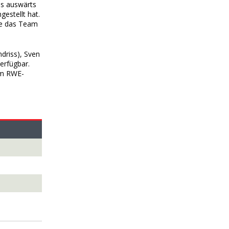
mis auswärts
estellt hat.
he das Team
ndriss), Sven
erfügbar.
 im RWE-