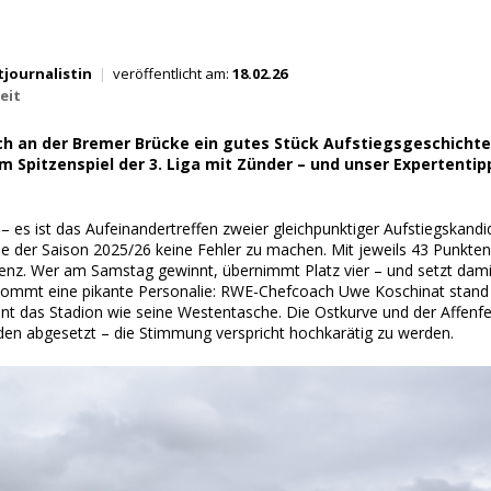
tjournalistin
|
veröffentlicht am:
18.02.26
eit
sich an der Bremer Brücke ein gutes Stück Aufstiegsgeschichte
Spitzenspiel der 3. Liga mit Zünder – und unser Expertentip
 – es ist das Aufeinandertreffen zweier gleichpunktiger Aufstiegskandi
e der Saison 2025/26 keine Fehler zu machen. Mit jeweils 43 Punkten
ferenz. Wer am Samstag gewinnt, übernimmt Platz vier – und setzt dami
kommt eine pikante Personalie: RWE-Chefcoach Uwe Koschinat stand 
nnt das Stadion wie seine Westentasche. Die Ostkurve und der Affenfe
rden abgesetzt – die Stimmung verspricht hochkarätig zu werden.