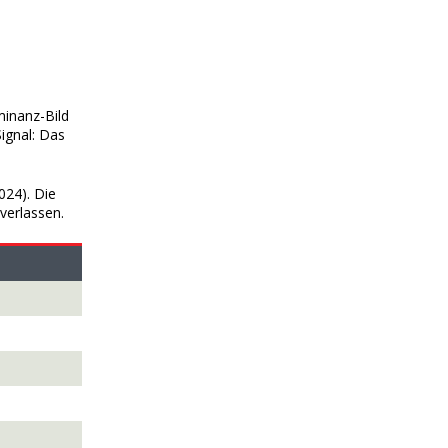
minanz-Bild
Signal: Das
024). Die
verlassen.