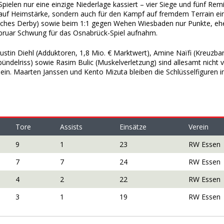
 Spielen nur eine einzige Niederlage kassiert – vier Siege und fünf Re
 auf Heimstärke, sondern auch für den Kampf auf fremdem Terrain eing
rreiches Derby) sowie beim 1:1 gegen Wehen Wiesbaden nur Punkte, e
ruar Schwung für das Osnabrück-Spiel aufnahm.
 Justin Diehl (Adduktoren, 1,8 Mio. € Marktwert), Amine Naïfi (Kreuzba
ndelriss) sowie Rasim Bulic (Muskelverletzung) sind allesamt nicht v
 ein. Maarten Janssen und Kento Mizuta bleiben die Schlüsselfiguren
Tore
Assists
Einsätze
Verein
9
1
23
RW Essen
7
7
24
RW Essen
4
2
22
RW Essen
3
1
19
RW Essen