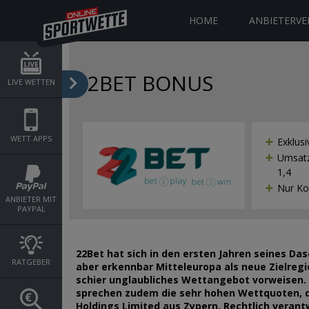
HOME
ANBIETERVE
22BET BONUS
LIVE WETTEN
WETT APPS
Exklusi
Umsatz
1,4
Nur Ko
ANBIETER MIT
PAYPAL
22Bet hat sich in den ersten Jahren seines D
RATGEBER
aber erkennbar Mitteleuropa als neue Zielre
schier unglaubliches Wettangebot vorweisen. I
sprechen zudem die sehr hohen Wettquoten, di
Holdings Limited aus Zypern. Rechtlich verant