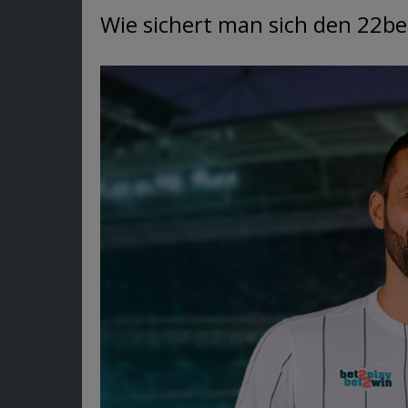
Wie sichert man sich den 22b