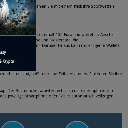
o) eingeblendet. Wählen Sie mit einem Klick ihre Sportwetten-
nleistung von 150 Euro, erhält 150 Euro und wettet im Anschluss
Kreditkarten von Visa und Mastercard, die
ard und von Neosurf. Darüber hinaus kann mit einigen e-Wallets
arbeiten sind, heißt es keine Zeit versäumen. Platzieren Sie ihre
 App. Der Buchmacher arbeitet technisch mit einer optimierten
das jeweilige Smartphone oder Tablet automatisch vollzogen.