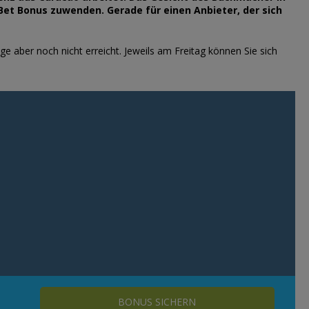
2Bet Bonus zuwenden. Gerade für einen Anbieter, der sich
Wett Tipps für Heute
 aber noch nicht erreicht. Jeweils am Freitag können Sie sich
BONUS SICHERN