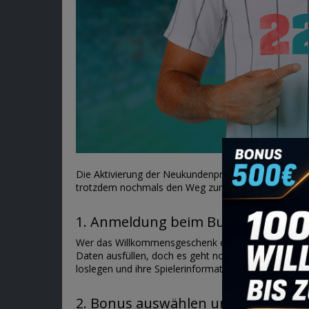
Die Aktivierung der Neukundenprämie ist der Praxis 
trotzdem nochmals den Weg zum 22Bet Welcome Bo
1. Anmeldung beim Buchmacher
Wer das Willkommensgeschenk einlösen möchte, muss 
Daten ausfüllen, doch es geht noch eleganter. Wer 
loslegen und ihre Spielerinformationen in der Loun
2. Bonus auswählen und aktivieren