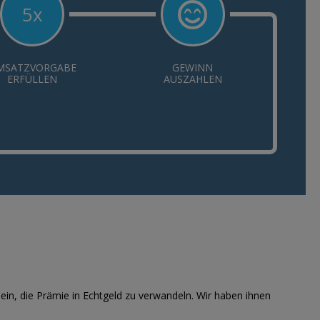
5x
MSATZVORGABE
GEWINN
ERFÜLLEN
AUSZAHLEN
sein, die Prämie in Echtgeld zu verwandeln. Wir haben ihnen