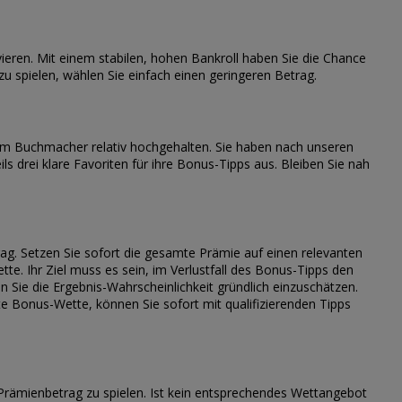
ieren. Mit einem stabilen, hohen Bankroll haben Sie die Chance
 spielen, wählen Sie einfach einen geringeren Betrag.
om Buchmacher relativ hochgehalten. Sie haben nach unseren
s drei klare Favoriten für ihre Bonus-Tipps aus. Bleiben Sie nah
ag. Setzen Sie sofort die gesamte Prämie auf einen relevanten
te. Ihr Ziel muss es sein, im Verlustfall des Bonus-Tipps den
 Sie die Ergebnis-Wahrscheinlichkeit gründlich einzuschätzen.
te Bonus-Wette, können Sie sofort mit qualifizierenden Tipps
Prämienbetrag zu spielen. Ist kein entsprechendes Wettangebot