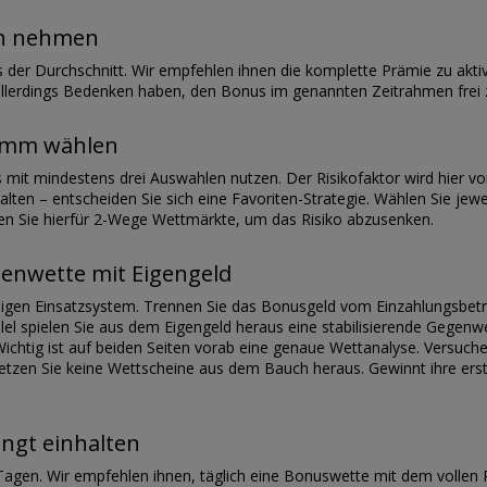
ch nehmen
 der Durchschnitt. Wir empfehlen ihnen die komplette Prämie zu aktiv
lerdings Bedenken haben, den Bonus im genannten Zeitrahmen frei zu
ramm wählen
mit mindestens drei Auswahlen nutzen. Der Risikofaktor wird hier v
en – entscheiden Sie sich eine Favoriten-Strategie. Wählen Sie jeweil
zen Sie hierfür 2-Wege Wettmärkte, um das Risiko abzusenken.
nwette mit Eigengeld
eiligen Einsatzsystem. Trennen Sie das Bonusgeld vom Einzahlungsbetr
el spielen Sie aus dem Eigengeld heraus eine stabilisierende Gegenwet
chtig ist auf beiden Seiten vorab eine genaue Wettanalyse. Versuchen
Setzen Sie keine Wettscheine aus dem Bauch heraus. Gewinnt ihre ers
ngt einhalten
Tagen. Wir empfehlen ihnen, täglich eine Bonuswette mit dem vollen 