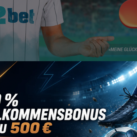
reicht einfach und schnell. Im Prinzip müssen Sie nur den Anweisunge
nus Step-by-Step zusammengestellt.
sich beim Online-Buchmacher natürlich registrieren. Sie können das
die Schnell-Anmeldung wählt, muss lediglich seine Emailadresse ange
ge zu einem späteren Zeitpunkt hinterlegen. Die Schnell-Registrierun