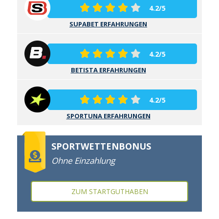
4.2/5
SUPABET ERFAHRUNGEN
4.2/5
BETISTA ERFAHRUNGEN
4.2/5
SPORTUNA ERFAHRUNGEN
SPORTWETTENBONUS
Ohne Einzahlung
ZUM STARTGUTHABEN