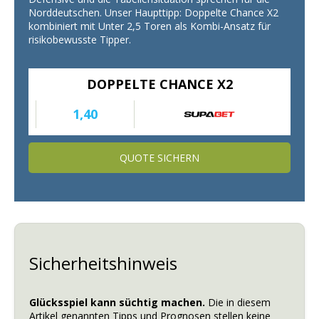
Norddeutschen. Unser Haupttipp: Doppelte Chance X2
kombiniert mit Unter 2,5 Toren als Kombi-Ansatz für
risikobewusste Tipper.
DOPPELTE CHANCE X2
1,40
QUOTE SICHERN
Sicherheitshinweis
Glücksspiel kann süchtig machen.
Die in diesem
Artikel genannten Tipps und Prognosen stellen keine