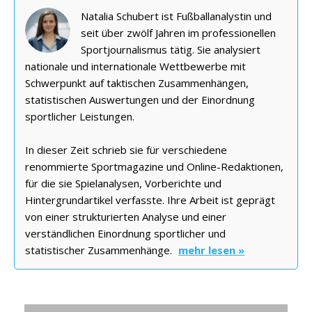
Natalia Schubert ist Fußballanalystin und
seit über zwölf Jahren im professionellen
Sportjournalismus tätig. Sie analysiert
nationale und internationale Wettbewerbe mit
Schwerpunkt auf taktischen Zusammenhängen,
statistischen Auswertungen und der Einordnung
sportlicher Leistungen.
In dieser Zeit schrieb sie für verschiedene
renommierte Sportmagazine und Online-Redaktionen,
für die sie Spielanalysen, Vorberichte und
Hintergrundartikel verfasste. Ihre Arbeit ist geprägt
von einer strukturierten Analyse und einer
verständlichen Einordnung sportlicher und
statistischer Zusammenhänge.
mehr lesen »