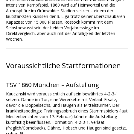
intensiven Kampfspiel. 1860 wird auf Heimvorteil und die
Atmosphäre im Grünwalder Stadion setzen – einem der
lautstärksten Kulissen der 3. Liga trotz seiner überschaubaren
Kapazität von 15.000 Plätzen. Rostock kommt mit dem
Selbstbewusstsein der beiden Vorjahressiege im
Direktvergleich, aber auch mit der Anfälligkeit der letzten
Wochen.
Voraussichtliche Startformationen
TSV 1860 München – Aufstellung
Kauczinski wird voraussichtlich auf sein bewährtes 4-2-3-1
setzen. Dähne im Tor, eine Viererkette mit Verlaat-Ersatz,
davor die Doppelsechs, und Haugen als Mittelstürmer. Der
krankheitsbedingte Trainingsabbruch eines Stammspielers (laut
Medienberichten vom 17. Februar) könnte die Aufstellung
kurzfristig beeinflussen. Formation: 4-2-3-1. Verlaat
(fraglich/Comeback), Dähne, Hobsch und Haugen sind gesetzt,
sofern fit.